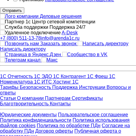
Отправить
Поддержка 24/7
A-Desk
+7 (800) 511-13-78
info@arenda1c.ru
Заказать звонок
Написать директору
1С Отчетность
1С ЭДО
1С Контрагент
1С Фреш
1С
Номенклатура
1С ИТС
Хостинг 1С
Тарифы
Безопасность
Поддержка
Инструкции
Вопросы и
ответы
Статьи
О компании
Партнерам
Сертификаты
Благотворительность
Контакты
Юридические документы
Пользовательское соглашение
Политика конфиденциальности
Политика использования
файлов cookies
Политика по обработке ПДн
Cогласие на
обработку ПДн
Договор оферты
Публичная оферта о