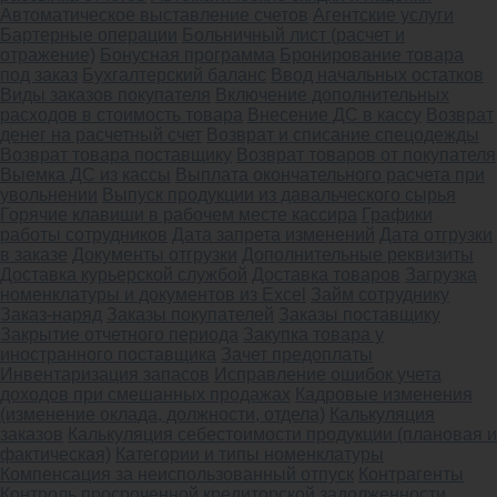
Автоматическое выставление счетов
Агентские услуги
Бартерные операции
Больничный лист (расчет и
отражение)
Бонусная программа
Бронирование товара
под заказ
Бухгалтерский баланс
Ввод начальных остатков
Виды заказов покупателя
Включение дополнительных
расходов в стоимость товара
Внесение ДС в кассу
Возврат
денег на расчетный счет
Возврат и списание спецодежды
Возврат товара поставщику
Возврат товаров от покупателя
Выемка ДС из кассы
Выплата окончательного расчета при
увольнении
Выпуск продукции из давальческого сырья
Горячие клавиши в рабочем месте кассира
Графики
работы сотрудников
Дата запрета изменений
Дата отгрузки
в заказе
Документы отгрузки
Дополнительные реквизиты
Доставка курьерской службой
Доставка товаров
Загрузка
номенклатуры и документов из Excel
Займ сотруднику
Заказ-наряд
Заказы покупателей
Заказы поставщику
Закрытие отчетного периода
Закупка товара у
иностранного поставщика
Зачет предоплаты
Инвентаризация запасов
Исправление ошибок учета
доходов при смешанных продажах
Кадровые изменения
(изменение оклада, должности, отдела)
Калькуляция
заказов
Калькуляция себестоимости продукции (плановая и
фактическая)
Категории и типы номенклатуры
Компенсация за неиспользованный отпуск
Контрагенты
Контроль просроченной кредиторской задолженности