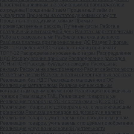
Простой по причинам, не зависящим от работодателя и
сотрудника
Процентный заем
Процентный заём от
учредителя
Проценты на остаток денежных средств
Проценты по кредитам и займам
Прямые
производственные расходы
Путевые листы
Работа в
праздничный или выходной день
Работа с маркетплейсами
Работа с самозанятыми
Разбивка платежа в выписке
Разбивка платежа при перечислении ДС
Раздел 2 формы
ЕФС 1
Разделение ОС
Разрывы страниц при печати
ТОРГ-12
Распределение косвенных затрат
Распределение
НДС
Распределение прибыли
Распределение расходов
УСН и ПСН
Расходы будущих периодов
Расходы на
рекламу
Расходы на электроэнергию
Расчет себестоимости
Расчетные листки
Расчеты в разных иностранных валютах
Реализация без НДС
Реализация малоценного ОС
Реализация металлолома
Реализация нескольким
контрагентам одним документом
Реализация подакцизных
товаров
Реализация ТМЦ
Реализация товаров в у.е
Реализация товаров на УСН со ставками НДС 20 (10)%
Реализация товаров по договорам в у.е. с увеличивающим
процентом
Реализация товаров по договору в валюте
Реализация товаров, учитываемых по продажным ценам
Реализация товаров, учитываемых по ценам приобретения
Реализация услуг по неосновной деятельности
Регистрация продавцом счет-фактур в отдельных случаях