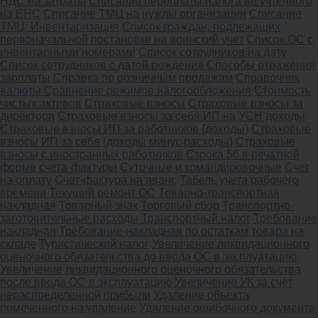
НДС на затраты
Списание переплаты налога не учтенного
на ЕНС
Списание ТМЦ на нужды организации
Списание
ТМЦ: Инвентаризация
Список граждан, подлежащих
первоначальной постановке на воинский учет
Список ОС с
инвентарными номерами
Список сотрудников на дату
Список сотрудников с датой рождения
Способы отражения
зарплаты
Справка по розничным продажам
Справочник
валюты
Сравнение режимов налогообложения
Стоимость
чистых активов
Страховые взносы
Страховые взносы за
директора
Страховые взносы за себя ИП на УСН доходы
Страховые взносы ИП за работников (доходы)
Страховые
взносы ИП за себя (доходы минус расходы)
Страховые
взносы с иностранных работников
Строка 5б в печатной
форме счета-фактуры
Суточные и командировочные
Счет
на оплату
Счет-фактура на аванс
Табель учета рабочего
времени
Текущий ремонт ОС
Товарно-транспортная
накладная
Товарный знак
Торговый сбор
Транспортно-
заготовительные расходы
Транспортный налог
Требование
накладная
Требование-накладная по остаткам товара на
складе
Туристический налог
Увеличение ликвидационного
оценочного обязательства до ввода ОС в эксплуатацию
Увеличение ликвидационного оценочного обязательства
после ввода ОС в эксплуатацию
Увеличение УК за счет
нераспределенной прибыли
Удаление объекта
помеченного на удаление
Удаление ошибочного документа