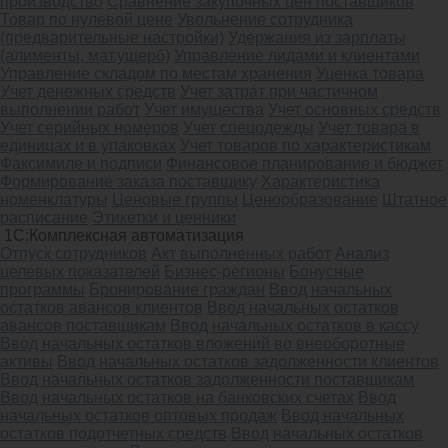
производство
Сравнение закупочных цен поставщиков
Товар по нулевой цене
Увольнение сотрудника
(предварительные настройки)
Удержания из зарплаты
(алименты, мат.ущерб)
Управление лидами и клиентами
Управление складом по местам хранения
Уценка товара
Учет денежных средств
Учет затрат при частичном
выполнении работ
Учет имущества
Учет основных средств
Учет серийных номеров
Учет спецодежды
Учет товара в
единицах и в упаковках
Учет товаров по характеристикам
Факсимиле и подписи
Финансовое планирование и бюджет
Формирование заказа поставщику
Характеристика
номенклатуры
Ценовые группы
Ценообразование
Штатное
расписание
Этикетки и ценники
1С:Комплексная автоматизация
Oтпуск сотрудников
Акт выполненных работ
Анализ
целевых показателей
Бизнес-регионы
Бонусные
программы
Бронирование граждан
Ввод начальных
остатков авансов клиентов
Ввод начальных остатков
авансов поставщикам
Ввод начальных остатков в кассу
Ввод начальных остатков вложений во внеоборотные
активы
Ввод начальных остатков задолженности клиентов
Ввод начальных остатков задолженности поставщикам
Ввод начальных остатков на банковских счетах
Ввод
начальных остатков оптовых продаж
Ввод начальных
остатков подотчетных средств
Ввод начальных остатков