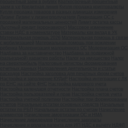
процентный заем в рублях
Краткосрочный процентный
заем в у.е
Кредитная линия
Купля-продажа криптовалюты
Купля-продажа товаров в разных единицах измерения
Лизинг
Лизинг у лизингополучателя
Ликвидация ОС с
продажей материальных ценностей
Лимит остатка кассы
Льготный кредит (коронавирус)
Массовое изменение
ставки НДС в номенклатуре
Материалы как вклад в УК
Материальная помощь 2026
Материальная помощь в связи
с мобилизацией
Материальная помощь при рождении
ребенка
Модернизация малоценного ОС
Модернизация ОС
Надбавка за наставничество
Надбавка за подвижной
(разъездной) характер работы
Налог на имущество
Налог
на сверхприбыль
Налоговые регистры формирования
отчетных данных
Направления деятельности и статьи
расходов
Настройка заголовка для печатных форм счетов
Настройка и заполнение КУДиР
Настройка интеграции с ЛК
по ЕНС на сайте ФНС
Настройка кадрового учета
Настройка календаря отчетности
Настройка плана счетов
Настройка пользователей и прав
Настройка счетов учета
Настройка учетной политики
Настройки при формировании
отчетов
Начальные остатки основных средств
Начальные
остатки по РБП
Начальные остатки по счетам
Начисление
алиментов
Начисление амортизации ОС и НМА
Начисление дивидендов
Начисление зарплаты
Начисление и оплата патента для ИП
НДС к вычету
НДФЛ