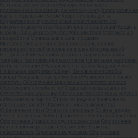
Контроль сборки заказов
Корпоративная карта,
привязанная к основному расчетному счету
Корпоративные
карты с отдельным счетом
Корректировка долга
Корректировка управленческой себестоимости без
изменения документов
Корректировки реализаций
Кредиты
и займы
Личные расходы предпринимателя
Материалы в
переработке
Минимальные цены продажи
Многопередельное производство
Наборы единиц
измерения
Настройка видов начислений и удержаний
Настройка ККМ
Настройка работы с маркированными
товарами
Настройки форм и отчетов
Начальные настройки
(деньги, компания)
Начальные настройки (кадровый учет)
Начальные настройки (общие)
Начальные настройки
(склад)
Начальные настройки (учет)
Начисление и расчет
зарплаты
Обеспечение минимального остатка запасов
Обеспечение потребностей
Ордерная схема хранения
Ответственное хранение
Отнесение транспортных услуг на
себестоимость партии
Отпуск сотрудника (начисление,
отражение, расчет)
Отражение нового имущества
Отражение оплаты
Отчеты по персоналу
Отчеты продаж
Отчеты раздела «CRM»
Оформление бесплатной доставки
Оформление брака в отходы производстве
Оформление
брака в прочие расходы
Оформление брака на
себестоимость
Оформление доставки
Оформление
продажи
Параметрические спецификации
Партионный учет