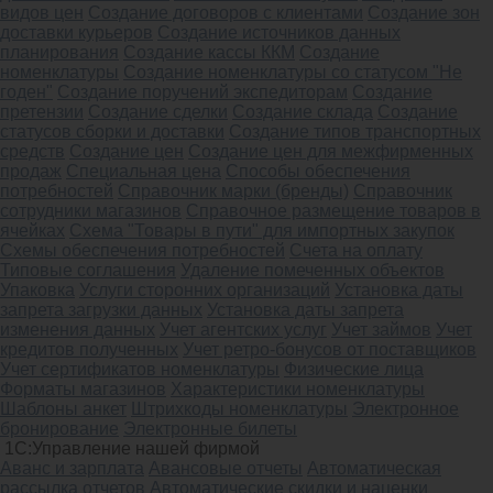
видов цен
Создание договоров с клиентами
Создание зон
доставки курьеров
Создание источников данных
планирования
Создание кассы ККМ
Создание
номенклатуры
Создание номенклатуры со статусом "Не
годен"
Создание поручений экспедиторам
Создание
претензии
Создание сделки
Создание склада
Создание
статусов сборки и доставки
Создание типов транспортных
средств
Создание цен
Создание цен для межфирменных
продаж
Специальная цена
Способы обеспечения
потребностей
Справочник марки (бренды)
Справочник
сотрудники магазинов
Справочное размещение товаров в
ячейках
Схема "Товары в пути" для импортных закупок
Схемы обеспечения потребностей
Счета на оплату
Типовые соглашения
Удаление помеченных объектов
Упаковка
Услуги сторонних организаций
Установка даты
запрета загрузки данных
Установка даты запрета
изменения данных
Учет агентских услуг
Учет займов
Учет
кредитов полученных
Учет ретро-бонусов от поставщиков
Учет сертификатов номенклатуры
Физические лица
Форматы магазинов
Характеристики номенклатуры
Шаблоны анкет
Штрихкоды номенклатуры
Электронное
бронирование
Электронные билеты
1С:Управление нашей фирмой
Аванс и зарплата
Авансовые отчеты
Автоматическая
рассылка отчетов
Автоматические скидки и наценки