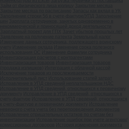
номенклатуры из Excel
Загрузка первички от поставщика
Займ от физического лица юрлицу
Закрытие месяца
Закрытие месяца по расписанию
Запасы как вклад в УК
Заполнение строки 5б в счете-фактуре/УПД
Заполнение
цен
Зарплата сотрудников, занятых одновременно в
некоммерческой и приносящей доход деятельности
Зарплатный проект для ГПХ
Зачет убытков прошлых лет
Заявление на получение патента
Земельный налог
Изменение данных сотрудника, подлежащего воинскому
учету
Изменение оклада
Изменение срока полезного
использования ОС
Изменение фамилии сотрудника
Инвентаризация расчетов с контрагентами
Инвентаризация товаров
Инвентаризация товаров
(продажа излишков)
Интеграция с облачной кассой
Исключение товаров из прослеживаемости
Исполнительный лист
Использование статей затрат
Исправление в УПД сведений неплательщиком НДС
Исправление в УПД сведений, относящихся к первичному
документу
Исправление в УПД сведений, относящихся к
счету-фактуре
Исправление в УПД сведений, относящихся
к счету-фактуре и первичному документу
Исправление
неверного счета учета без перепроведения документов
Исправление отрицательных остатков по счетам без
инвентаризации
Исправление ошибок при учете агентских/
комиссионных договоров
История изменения документа