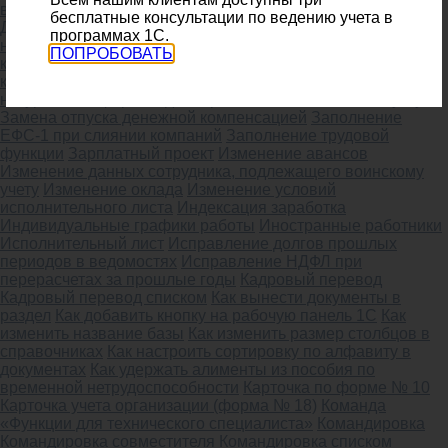
выплаты зарплаты сотрудников
Донорские выходные дни
бесплатные консультации по ведению учета в
Доплата до оклада при командировке
Доплата за работу в
программах 1С.
ночное время
Дополнительные отпуска определенной
ПОПРОБОВАТЬ
категории граждан
Досрочное возвращение из
командировки
Доступ к документу по ссылке
Доход в
натуральной форме
Единовременная выплата к отпуску
Замена отпуска денежной компенсацией
Заполнение
ЕФС-1 при слиянии компаний
Заполнение трудовой
функции
Зарплатный проект
Изменение авансов
Изменение данных сотрудника, подлежащего воинскому
учету
Изменение оклада
Изменение условий
исполнительного листа
Индексация заработка
Индивидуальные графики работы
Иностранные работники
Исполнительный лист
Исправление долгов прошлых
периодов в ведомостях
Исправление НДФЛ при
перерасчетах за прошлые годы
Кадровый перевод
Кадровый перевод списком
Как вынести документы в
раздел
Как добавить кнопку на рабочую панель 1С
Как
изменить название базы
Как изменить размер столбцов в
справочниках
Как настроить сортировку по алфавиту в
документах
Как удержать алименты из пособия по
временной нетрудоспособности
Карточка по форме № 10
Карточка учета организации (форма № 18)
Команда
«Функции для технического специалиста»
Командировка
Командировка совместителя
Командировка списком