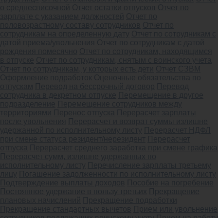
о среднесписочной
Отчет остатки отпусков
Отчет по
зарплате с указанием должностей
Отчет по
половозрастному составу сотрудников
Отчет по
сотрудникам на определенную дату
Отчет по сотрудникам с
датой приема/увольнения
Отчет по сотрудникам с датой
рождения помесячно
Отчет по сотрудникам, находящимся
в отпуске
Отчет по сотрудникам, снятым с воинского учета
Отчет по сотрудникам, у которых есть дети
Отчет СЗВМ
Оформление подработок
Оценочные обязательства по
отпускам
Перевод на бессрочный договор
Перевод
сотрудника в декретном отпуске
Перемещение в другое
подразделение
Перемещение сотрудников между
территориями
Перенос отпуска
Перерасчет зарплаты
после увольнения
Перерасчет и возврат суммы излишне
удержанной по исполнительному листу
Перерасчет НДФЛ
при смене статуса резидент/нерезидент
Перерасчет
отпуска
Перерасчет среднего заработка при смене графика
Перерасчет сумм, излишне удержанных по
исполнительному листу
Перечисление зарплаты третьему
лицу
Погашение задолженности по исполнительному листу
Подтверждение выплаты доходов
Пособие на погребение
Постоянное удержание в пользу третьих
Прекращение
плановых начислений
Прекращение подработки
Прекращение стандартных вычетов
Прием или увольнение
сотрудников подлежащих воинскому учету
Прием на работу