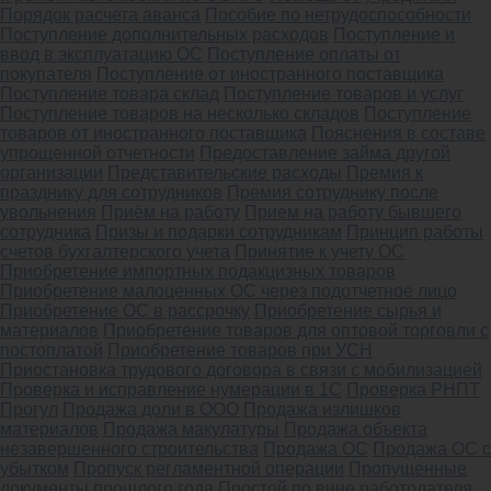
Порядок расчета аванса
Пособие по нетрудоспособности
Поступление дополнительных расходов
Поступление и
ввод в эксплуатацию ОС
Поступление оплаты от
покупателя
Поступление от иностранного поставщика
Поступление товара склад
Поступление товаров и услуг
Поступление товаров на несколько складов
Поступление
товаров от иностранного поставщика
Пояснения в составе
упрощенной отчетности
Предоставление займа другой
организации
Представительские расходы
Премия к
празднику для сотрудников
Премия сотруднику после
увольнения
Приём на работу
Прием на работу бывшего
сотрудника
Призы и подарки сотрудникам
Принцип работы
счетов бухгалтерского учета
Принятие к учету ОС
Приобретение импортных подакцизных товаров
Приобретение малоценных ОС через подотчетное лицо
Приобретение ОС в рассрочку
Приобретение сырья и
материалов
Приобретение товаров для оптовой торговли с
постоплатой
Приобретение товаров при УСН
Приостановка трудового договора в связи с мобилизацией
Проверка и исправление нумерации в 1С
Проверка РНПТ
Прогул
Продажа доли в ООО
Продажа излишков
материалов
Продажа макулатуры
Продажа объекта
незавершенного строительства
Продажа ОС
Продажа ОС с
убытком
Пропуск регламентной операции
Пропущенные
документы прошлого года
Простой по вине работодателя