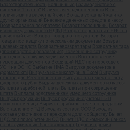
Благотворительность
Больничные
Взаимодействие с
системой "Платон"
Взаимозачет задолженности
Взнос
наличными на расчетный счет
Вклад в уставный капитал
других организаций
Внесение денежных средств в кассу
Возврат аванса покупателю
Возврат госпошлины
Возврат
излишне удержанного НДФЛ
Возврат переплаты с ЕНС на
расчетный счет
Возврат товара от покупателя
Возврат
товара поставщику по нескольким документам
Возврат
целевых средств
Возврат/невозврат тары
Возвратная тара
(производство и реализация)
Возмещение сотруднику
расходов на покупку медикаментов
Восстановление
нумерации документов
Входящий НДС при переходе с
УСН на ОСНО
Выбытие НМА
Выгрузка документов в
формате xml
Выгрузка номенклатуры в Excel
Выгрузка
отчетов для Реестрповесток
Выгрузка платежек по счету
цифрового рубля
Выдача денежных документов из кассы
Выплата заработной платы
Выплаты при сокращении
штата
Выплаты родственникам умершего сотрудника
Выпуск продукции
Выпуск продукции с учетом НЗП
прошлого месяца
Выручка, прибыль, отчет по продажам
Выставление УПД
Выход из состава ООО
Выход из
состава участников с переходом доли к обществу
Вычет
НДС при приобретении ОС
Вычет НДС с комиссий банков
по обслуживанию банковских карт
Годовая премия
сотрудникам
Готовая продукция и полуфабрикаты