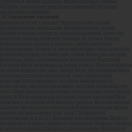
степеней и званий
Шаблоны ввода исходных данных
Штатное расписание (внесение изменений)
Штатное
расписание (создание)
1С:Управление торговлей
Авансовый отчет (закупки)
Автоматизация склада
Автоматическая инкассация
Автоматические скидки
Автоматическое снятие устаревших резервов
Адресное
хранение
Анализ движения товаров по складу
Анализ
комиссионных продаж и расчеты с комиссионером
Анкетирование
Артикул в печатной форме счета на оплату
Блокировка ячеек на адресном складе
Бонусная система
Бонусные карты (напоминание менеджеру)
Валютный
контроль
Ввод начальных остатков в кассу
Ввод начальных
остатков возвратной тары, принятой от поставщиков
Ввод
начальных остатков возвратной тары, переданной
клиентам
Ввод начальных остатков задолженности
подотчетных лиц
Ввод начальных остатков на банковские
счета
Ввод начальных остатков перерасходов подотчетных
средств
Ввод начальных остатков прочих расходов
Ввод
начальных остатков собственных товаров
Ввод начальных
остатков финансового результата
Взаимодействие между
своими организациями (учет услуг)
Взаимозачет
задолженности в 1С:УТ
Внешний вид программы
Возврат
поставщику
Возврат товара от покупателя
Возврат товаров
от клиента
Возврат товаров с ответхранения
Возвраты в