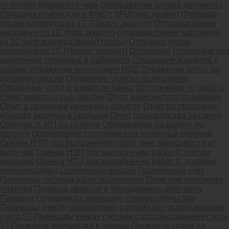
от печати бумажного чека
Отображение автора документа
Отправка отчетности в ФНС с МЧД (настройки)
Отправка
писем напрямую из 1С (Google аккаунт)
Отправка писем
напрямую из 1С (Mail аккаунт)
Отправка писем напрямую
из 1С (для корпоративной почты)
Отправка писем
напрямую из 1С (Яндекс аккаунт)
Отпускные
Отпускные без
выделения северных и районного
Отражение кредитов и
займов
Отражение начисления НДС
Отражение оплат по
договору цессии
Отражение уплаты госпошлины
Отражение услуг и комиссии банка
Отстранение от работы
Отчет комитенту на покупку
Отчет комитенту по продажам
Отчет о движении денежных средств
Отчет по продажам,
обороту, выручке и прибыли
Отчет производства за смену
Отчетность ИП на патенте
Оформление на работу по
патенту
Оформление сотрудника на неполный рабочий
Оценка НЗП при выполнении работ (вне зависимости от
выручки)
Оценка НЗП при выполнении работ (с учетом
выручки)
Оценка НПЗ при выполнении работ (с этапами
номенклатуры)
Ошибочные оплаты
Партионный учет
Патентная система налогообложения
Пени при просрочке
платежа
Перевод авансов в безнадежную дебиторку
Перевод сотрудника с внешнего совместительства
Переводы между банковскими счетами без использования
счета 57
Переводы между счетами с использованием счета
57
Передача имущества в аренду
Передача права на