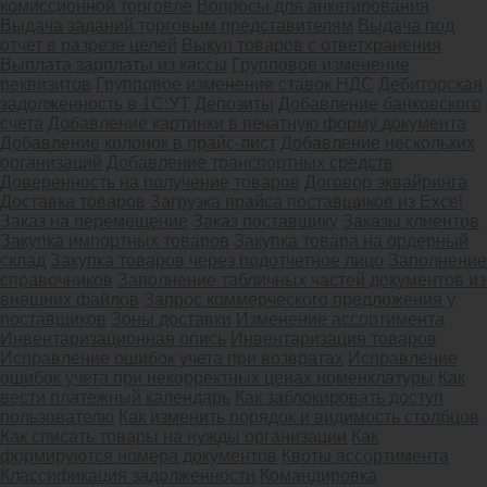
комиссионной торговле
Вопросы для анкетирования
Выдача заданий торговым представителям
Выдача под
отчет в разрезе целей
Выкуп товаров с ответхранения
Выплата зарплаты из кассы
Групповое изменение
реквизитов
Групповое изменение ставок НДС
Дебиторская
задолженность в 1С:УТ
Депозиты
Добавление банковского
счета
Добавление картинки в печатную форму документа
Добавление колонок в прайс-лист
Добавление нескольких
организаций
Добавление транспортных средств
Доверенность на получение товаров
Договор эквайринга
Доставка товаров
Загрузка прайса поставщиков из Excel
Заказ на перемещение
Заказ поставщику
Заказы клиентов
Закупка импортных товаров
Закупка товара на ордерный
склад
Закупка товаров через подотчетное лицо
Заполнение
справочников
Заполнение табличных частей документов из
внешних файлов
Запрос коммерческого предложения у
поставщиков
Зоны доставки
Изменение ассортимента
Инвентаризационная опись
Инвентаризация товаров
Исправление ошибок учета при возвратах
Исправление
ошибок учета при некорректных ценах номенклатуры
Как
вести платежный календарь
Как заблокировать доступ
пользователю
Как изменить порядок и видимость столбцов
Как списать товары на нужды организации
Как
формируются номера документов
Квоты ассортимента
Классификация задолженности
Командировка