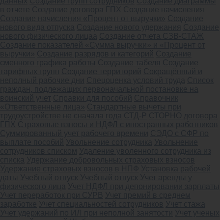
данных
Создание групп сотрудников
Создание диаграммы
в отчете
Создание договора ГПХ
Создание начисления
Создание начисления «Процент от выручки»
Создание
нового вида отпуска
Создание нового удержания
Создание
нового физического лицаа
Создание отчета СЗВ-СТАЖ
Создание показателей «Сумма выручки» и «Процент от
выручки»
Создание разрядов и категорий
Создание
сменного графика работы
Создание табеля
Создание
тарифных групп
Создание территорий
Сокращённый и
неполный рабочие дни
Спецоценка условий труда
Список
граждан, подлежащих первоначальной постановке на
воинский учет
Справки для пособий
Справочник
«Ответственные лица»
Стандартные вычеты при
трудоустройстве не сначала года
СТД-Р
СТОРНО договора
ГПХ
Страховые взносы и НДФЛ с иностранных работников
Суммированный учет рабочего времени
СЭДО с СФР по
выплате пособий
Увольнение сотрудника
Увольнение
сотрудников списком
Удаление уволенного сотрудника из
списка
Удержание добровольных страховых взносов
Удержание страховых взносов в НПФ
Установка рабочей
даты
Учебный отпуск
Учебный отпуск
Учет аренды у
физического лица
Учет НДФЛ при депонировании зарплаты
Учет переработок при СУРВ
Учет премий в среднем
заработке
Учет специальностей сотрудников
Учет стажа
Учет удержаний по ИЛ при неполной занятости
Учет ученых