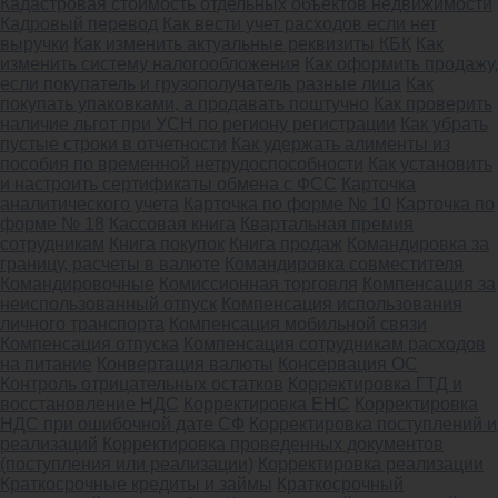
Кадастровая стоимость отдельных объектов недвижимости
Кадровый перевод
Как вести учет расходов если нет
выручки
Как изменить актуальные реквизиты КБК
Как
изменить систему налогообложения
Как оформить продажу,
если покупатель и грузополучатель разные лица
Как
покупать упаковками, а продавать поштучно
Как проверить
наличие льгот при УСН по региону регистрации
Как убрать
пустые строки в отчетности
Как удержать алименты из
пособия по временной нетрудоспособности
Как установить
и настроить сертификаты обмена с ФСС
Карточка
аналитического учета
Карточка по форме № 10
Карточка по
форме № 18
Кассовая книга
Квартальная премия
сотрудникам
Книга покупок
Книга продаж
Командировка за
границу, расчеты в валюте
Командировка совместителя
Командировочные
Комиссионная торговля
Компенсация за
неиспользованный отпуск
Компенсация использования
личного транспорта
Компенсация мобильной связи
Компенсация отпуска
Компенсация сотрудникам расходов
на питание
Конвертация валюты
Консервация ОС
Контроль отрицательных остатков
Корректировка ГТД и
восстановление НДС
Корректировка ЕНС
Корректировка
НДС при ошибочной дате СФ
Корректировка поступлений и
реализаций
Корректировка проведенных документов
(поступления или реализации)
Корректировка реализации
Краткосрочные кредиты и займы
Краткосрочный