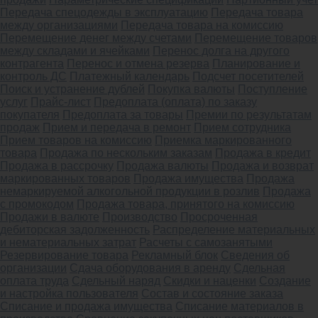
Передача спецодежды в эксплуатацию
Передача товара
между организациями
Передача товара на комиссию
Перемещение денег между счетами
Перемещение товаров
между складами и ячейками
Перенос долга на другого
контрагента
Перенос и отмена резерва
Планирование и
контроль ДС
Платежный календарь
Подсчет посетителей
Поиск и устранение дублей
Покупка валюты
Поступление
услуг
Прайс-лист
Предоплата (оплата) по заказу
покупателя
Предоплата за товары
Премии по результатам
продаж
Прием и передача в ремонт
Прием сотрудника
Прием товаров на комиссию
Приемка маркированного
товара
Продажа по нескольким заказам
Продажа в кредит
Продажа в рассрочку
Продажа валюты
Продажа и возврат
маркированных товаров
Продажа имущества
Продажа
немаркируемой алкогольной продукции в розлив
Продажа
с промокодом
Продажа товара, принятого на комиссию
Продажи в валюте
Производство
Просроченная
дебиторская задолженность
Распределение материальных
и нематериальных затрат
Расчеты с самозанятыми
Резервирование товара
Рекламный блок
Сведения об
организации
Сдача оборудования в аренду
Сдельная
оплата труда
Сдельный наряд
Скидки и наценки
Создание
и настройка пользователя
Состав и состояние заказа
Списание и продажа имущества
Списание материалов в