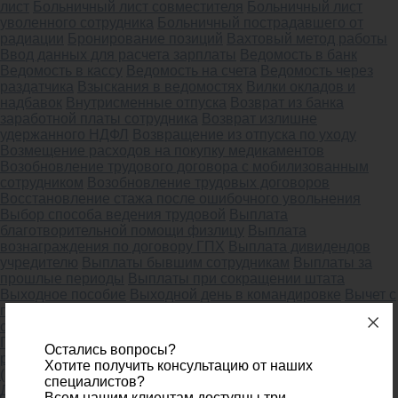
лист
Больничный лист совместителя
Больничный лист
уволенного сотрудника
Больничный пострадавшего от
радиации
Бронирование позиций
Вахтовый метод работы
Ввод данных для расчета зарплаты
Ведомость в банк
Ведомость в кассу
Ведомость на счета
Ведомость через
раздатчика
Взыскания в ведомостях
Вилки окладов и
надбавок
Внутрисменные отпуска
Возврат из банка
заработной платы сотрудника
Возврат излишне
удержанного НДФЛ
Возвращение из отпуска по уходу
Возмещение расходов на покупку медикаментов
Возобновление трудового договора с мобилизованным
сотрудником
Возобновление трудовых договоров
Восстановление стажа после ошибочного увольнения
Выбор способа ведения трудовой
Выплата
благотворительной помощи физлицу
Выплата
вознаграждения по договору ГПХ
Выплата дивидендов
учредителю
Выплаты бывшим сотрудникам
Выплаты за
прошлые периоды
Выплаты при сокращении штата
Выходное пособие
Выходной день в командировке
Вычет с
предыдущего места работы
Вычеты на детей
График
отпусков
График работы с перерывами для кормления
Графики работы для сотрудников
Групповое изменение
Остались вопросы?
реквизитов
Данные о доходах
Декретный отпуск
Хотите получить консультацию от наших
(изменение условий)
Денежная компенсация молока
специалистов?
Депонирование зарплаты
Детализация мест и способов
Всем нашим клиентам доступны три