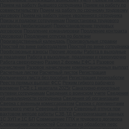
Прием на работу бывшего сотрудника
Прием на работу по
совместительству
Прием на работу по срочному трудовому
договору
Прием на работу ранее уволенного сотрудника
Призы и подарки сотрудникам
Приостановка трудового
договора (мобилизация)
Приостановление трудовых
договоров
Продление командировки
Продление контракта
(договора)
Продление отпуска по болезни
Производственный календарь
Произвольные справки
Простой по вине работодателя
Простой по вине сотрудника
Профсоюзные взносы
Прочие доходы
Работа в выходные
и праздники
Работа в выходные, праздники и сверхурочно
Работа сверхурочно
Раздел 2 формы ЕФС 1
Разовое
начисление
Разовое начисление компенсационных выплат
Расчетные листки
Расчетный листок
Регистрация
больничного листа без пособия
Регистрация переработки
Реестр прямых выплат ФСС
Режим гибкого рабочего
времени
РСВ с 1 квартала 2025г
Санаторно-курортные
путевки сотрудникам
Сведения о воинском учете
Сведения
об инвалидности сотрудника
Сведения об организации
Сверка с военным комиссариатом
Сверка с документами
воинского учета
Северный отпуск
Северный отпуск при
вахтовом методе работы
СЗВ-ТД
Синхронизация данных
1С ЗУП и 1С БП
Совмещение ГПХ и трудового договора
Совмещение должностей
Согласие на обработку перс