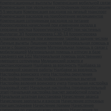
Компенсационные выплаты
Компенсация мобильной связи
Компенсация при увольнении сотрудникам проработавшим
5,5 месяцев
Компенсация расходов на личный транспорт
Компенсация расходов на приобретение медикаментов
Компенсация сотрудникам расходов на питание
Корректировка начислений при изменении оклада в
середине месяца
Корректировка НДФЛ при частичных
выплатах ЗП
Корректировка СЗВ-ТД
Корректировка
страховых взносов при изменении тарифа задним числом
Личные вычеты
Лишение премии
Материальная помощь в
связи с бракосочетанием
Материальная помощь в связи с
мобилизацией
Материальная помощь к отпуску в базе
среднего как 1/12
Материальная помощь родственнику
умершего сотрудника
Медицинский осмотр и
диспансеризация
Надбавка за вредность
Надбавка за
подвижной характер работы
Надбавки за вредность
Настройка воинского учета
Настройка округления
Настройка премии
Настройка стандартных вычетов
Настройки ведения воинского учета
Начальная настройка
(кадровый учет)
Начальная настройка (предварительный
этап)
Начальная настройка (расчет заработной платы)
Начальная штатная расстановка
Начисление аванса
Начисление зарплаты и взносов
Начисление отпускных
при шестидневке
Начисление премии
Начисление
стипендии по ученическому договору
Начисления по