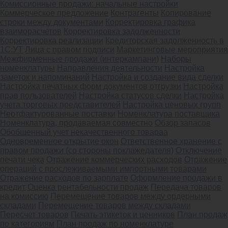
Комиссионные продажи: начальные настройки
Коммерческое предложение
Контрагенты
Копирование
строки между документами
Корректировка графика
взаиморасчетов
Корректировка задолженности
Корректировка реализации
Кредиторская задолженность в
1С:УТ
Лица с правом подписи
Маркетинговые мероприятия
Межфирменные продажи (интеркампани)
Наборы
номенклатуры
Направления деятельности
Настройка
заметок и напоминаний
Настройка и создание вида сделки
Настройка печатных форм документов отгрузки
Настройка
прав пользователей
Настройка статусов сделки
Настройка
учета торговых представителей
Настройка ценовых групп
Неотфактурованные поставки
Номенклатура поставщика
Номенклатура, продаваемая совместно
Обзор запасов
Обобщенный учет некачественного товараа
Одновременное открытие окон
Ответственное хранение с
правом продажи (со стороны поклажедателя)
Отключение
печати чека
Отражение коммерческих расходов
Отражение
операций с прослеживаемыми импортными товарами
Отражение расходов по зарплате
Оформление продажи в
кредит
Оценка рентабельности продаж
Передача товаров
на комиссию
Перемещение товаров между ордерными
складами
Перемещение товаров между складами
Пересчет товаров
Печать этикеток и ценников
План продаж
по категориям
План продаж по номенклатуре