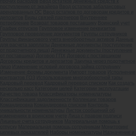
прочих расходов
Ввод остатков денежных средств к
поступлению от эквайера
Ввод остатков забалансовых
арендованных ОС
Ввод остатков по договорам кредитов и
депозитов
Виды связей партнеров
Внутреннее
потребление
Возврат товаров поставщику
Воинский учет
График отпусков
Групповое изменение реквизитов
Групповое проведение документов
Группы сотрудников
Группы финансового учета внеоборотных активов
Данные
для расчета зарплаты
Денежные документы (поступление
от подотчетного лица)
Денежные документы (поступление
от поставщика)
Договор ГПХ
Договор с поставщиком
Договоры кредитов и депозитов
Закупка через подотчетное
лицо
Изменение условий договора займа сотруднику
Изменение формы документа
Импорт товаров
Исполнение
контрактов ГОЗ
Использование многооборотной тары
Кадровый перевод
Кадровый перевод списком
Как создать
несколько касс
Категории целей
Категории эксплуатации
Качество товара
Классификаторы номенклатуры
Классификация задолженности
Коллекции товаров
Командировка
Командировка списком
Контроль
уникальности номенклатуры
Листок сообщений об
изменениях в воинском учете
Лица с правом подписи
Лицевые счета сотрудников
Материальная помощь к
отпуску
Материальная помощь сотрудникам
Мониторинг
целевых показателей
Наборы номенклатуры
Назначение и