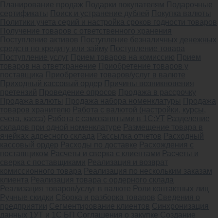
Планирование продаж
Подарки покупателям
Подарочные
сертификаты
Поиск и устранение дублей
Покупка валюты
Политики учета серий и настройка сроков годности товаров
Получение товаров с ответственного хранения
Поступление активов
Поступление безналичных денежных
средств по кредиту или займу
Поступление товара
Поступление услуг
Прием товаров на комиссию
Прием
товаров на ответхранение
Приобретение товаров у
поставщика
Приобретение товаров/услуг в валюте
Приходный кассовый ордер
Причины возникновения
претензий
Проведение опросов
Продажа в рассрочку
Продажа валюты
Продажа набора номенклатуры
Продажа
товаров хранителю
Работа с валютой (настройки, курсы,
счета, касса)
Работа с самозанятыми в 1С:УТ
Разделение
складов при одной номенклатуре
Размещение товара в
ячейках адресного склада
Рассылка отчетов
Расходный
кассовый ордер
Расходы по доставке
Расхождения с
поставщиком
Расчеты и сверка с клиентами
Расчеты и
сверка с поставщиками
Реализация и возврат
комиссионного товара
Реализация по нескольким заказам
клиента
Реализация товара с ордерного склада
Реализация товаров/услуг в валюте
Роли контактных лиц
Ручные скидки
Сборка и разборка товаров
Сведения о
предприятии
Сегментирование клиентов
Синхронизация
данных 1УТ и 1С БП
Соглашения о закупке
Создание