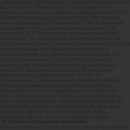
невыясненных поступлений от покупателей
Учет недостачи
ДС в кассе
Учет оборудования
Учет операций купли-
продажи в валюте
Учет операций с цифровым рублем
Учет
ОС при реорганизации с форме слияния
Учет питьевой
воды и кулеров к ней для нужд офиса
Учет по нескольким
органазициям
Учет по номенклатурным группам
Учёт
полисов ОСАГО
Учет расходов будущих периодов при
ликвидации
Учет резервов под обесценивание запасов
Учет розничных продаж
Учет санаторно-курортного лечения
Учет спецодежды
Учет товаров при смене объекта
налогообложения
Учет топлива по путевым листам
Учет
транспортных расходов
Учет, поступление и ввод в
эксплуатацию возвратной тары
Учетная политика для
целей НДС
Факторинговые операции
Федеральный
инвестиционный налоговый вычет (ФИНВ) при
приобретении ОС
Фиксированные страховые взносы ИП
Финансовое планирование и платежный календарь
Финансовый результат
Формирование кассовой книги
(КО-4)
Формирование счет-фактуры налоговым агентом
Частичная ликвидация ОС
Частичный зачет авансов
Чек
коррекции
Штатное расписание
Штраф ГИБДД по вине
сотрудника
Эквайринг. Подключение и настройка
Экологический сбор
Экспорт несырьевых товаров
1С:Зарплата и управление персоналом
Автоматическая рассылка расчетных листков
Больничный