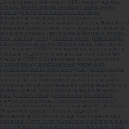
для иностранных работников
НДФЛ с аванса
Недоимка,
штрафы, пени по налогам и взносам
Незавершенное
производство (оценка при выпуске продукции)
Неотделимые улучшения в учете арендодателя
Неотделимые улучшения позиция арендатора
Неустойка за
нарушение сроков поставки, учет у покупателя
Неустойка
за просрочку аванса, учет у продавца
Неустойки, штрафы,
пени
Новый код СФР (где найти и указать)
Номенклатура
Обеспечительный платеж
Обесценение ОС
Объединение
ОС
Овердрафт
ОКТМО
Операции купли-продажи валюты
Операции по депозиту
Операции с валютой (настройки)
Операция СТОРНО
Оплата больничных за дни простоя
Оплата в период приостановления деятельности
организации
Оплата дней прохождения диспансеризации
Оплата за время приостановки работы при задержки
зарплаты
Оплата за дни мобилизации
Оплата за другую
организацию
Оплата за повышение квалификации
Оплата
за сверхурочные
Оплата отпуска на период лечения и
проезда
Оплата периода военных сборов
Оплата по
среднему в командировке в месяце приема на работу
Оплата стоимости питания за сотрудников
ОС как вклад в
УК другой организации
Основное средство из
комплектующих
Остатки на складе
Ответственные лица
организации
Отгул в счет работы в выходной/праздничный
день
Отдельная нумерация счетов-фактур на аванс
Отказ