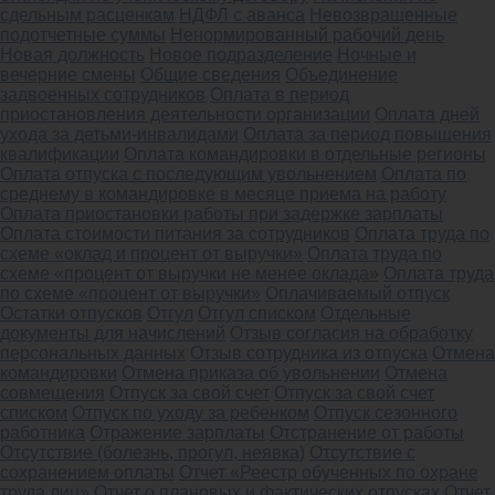
сдельным расценкам
НДФЛ с аванса
Невозвращенные
подотчетные суммы
Ненормированный рабочий день
Новая должность
Новое подразделение
Ночные и
вечерние смены
Общие сведения
Объединение
задвоенных сотрудников
Оплата в период
приостановления деятельности организации
Оплата дней
ухода за детьми-инвалидами
Оплата за период повышения
квалификации
Оплата командировки в отдельные регионы
Оплата отпуска с последующим увольнением
Оплата по
среднему в командировке в месяце приема на работу
Оплата приостановки работы при задержке зарплаты
Оплата стоимости питания за сотрудников
Оплата труда по
схеме «оклад и процент от выручки»
Оплата труда по
схеме «процент от выручки не менее оклада»
Оплата труда
по схеме «процент от выручки»
Оплачиваемый отпуск
Остатки отпусков
Отгул
Отгул списком
Отдельные
документы для начислений
Отзыв согласия на обработку
персональных данных
Отзыв сотрудника из отпуска
Отмена
командировки
Отмена приказа об увольнении
Отмена
совмещения
Отпуск за свой счет
Отпуск за свой счет
списком
Отпуск по уходу за ребенком
Отпуск сезонного
работника
Отражение зарплаты
Отстранение от работы
Отсутствие (болезнь, прогул, неявка)
Отсутствие с
сохранением оплаты
Отчет «Реестр обученных по охране
труда лиц»
Отчет о плановых и фактических отпусках
Отчет