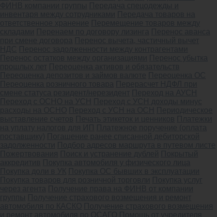
ФИНВ компании группы
Передача спецодежды и
инвентаря между сотрудниками
Передача товаров на
ответственное хранение
Перемещение товаров между
складами
Перенаем по договору лизинга
Перенос аванса
при смене договора
Перенос вычета, частичный вычет
НДС
Перенос задолженности между контрагентами
Перенос остатков между организациями
Перенос убытка
прошлых лет
Переоценка активов и обязательств
Переоценка депозитов и займов валюте
Переоценка ОС
Переоценка розничного товара
Перерасчет НДФЛ при
смене статуса резидент/нерезидент
Переход на АУСН
Переход с ОСНО на УСН
Переход с УСН доходы минус
расходы на ОСНО
Переход с УСН на ОСН
Периодическое
выставление счетов
Печать этикеток и ценников
Платежки
на уплату налогов для ИП
Платежное поручение (оплата
поставщику)
Погашение ранее списанной дебиторской
задолженности
Подбор адресов маршрута в путевом листе
Пожертвования
Поиск и устранение дублей
Покрытый
аккредитив
Покупка автомобиля у физического лица
Покупка доли в УК
Покупка ОС бывших в эксплуатации
Покупка товаров для розничной торговли
Покупка услуг
через агента
Получение права на ФИНВ от компании
группы
Получение страхового возмещения и ремонт
автомобиля по КАСКО
Получение страхового возмещения
и ремонт автомобиля по ОСАГО
Помощь от учредителя