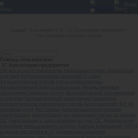
12
Вход
Главная
›
База знаний по 1С
›
1С Бухгалтерия предприятия
›
Учет санаторно-курортного лечения
Помощь пользователю
1С Бухгалтерия предприятия
QR-код в счете покупателю
Авансовые отчеты
Авансовые
платежи
Автозаполнение сведений о стаже
Автозаполнение счетов учета номенклатуры
Автоматический выпуск продукции
Автоматическое
заполнение периода услуги
Автоматическое напоминание
о платеже
Автоматическое начисление процентов
Автоматическое повторение счетов
Автотранспорт
Акт об
оказании услуг
Акт сверки
Амортизационная премия
Амортизация
Амортизация на нескольких счетах по одному
ОС
Амортизация с даты приемки на учет ОС
Амортизация
способом уменьшаемого остатка
Аренда помещения
АУСН
и новые настройки в 1С
Банковская гарантия
Безвозвратная тара
Беспроцентный займ от учредителя