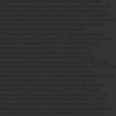
реализации и аннулирование записи в книге продаж
Удержание членских профсоюзных взносов
Уменьшение
ликвидационного обязательства
Универсальный отчет
задолженности
Упаковки номенклатуры
УПД (создание и
корректировка)
Уплата налога за третье лицо
Уплата налога
третьим лицом
Управленческий учет
Уставный капитал
Уступка права требования (договор цессии)
Утилизационный сбор
Уценка ОС (пропорциональный
пересчет)
Уценка ОС (сальдовый способ)
Уценка ОС после
дооценки (сальдовый способ)
Учебный отпуск
Учет
автомобильных шин
Учет агентских услуг
Учет
административных штрафов
Учет акцизов
Учет
арендованных ОС
Учет аренды помещения
Учет
безвозмездно полученного имущества
Учет билетов для
командировки
Учет бланков трудовых книжек
Учет ГСМ
Учет
давальческих материалов в строительстве
Учёт
давальческого сырья у заказчика
Учет давальческого сырья
у переработчика
Учет денежных документов
Учет
денежных средств при отзыве лицензии у банка
Учет
запасов
Учет заработной платы, НДФЛ и страховых
взносов при смене объекта налогообложения УСН
Учет
затрат на ДМС
Учет и корректировка остатков в ЕГАИС
Учет канцтоваров
Учет майнинга криптовалюты
Учет
малоценных объектов
Учет материалов
Учет материалов
при смене объекта налогообложения
Учет НДФЛ
Учет