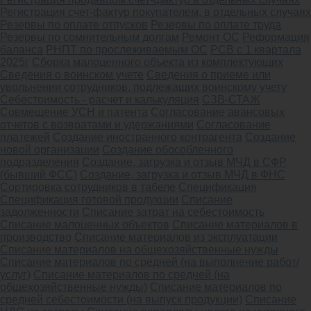
Регистрация счет-фактур покупателем, в отдельных случаях
Резервы по оплате отпусков
Резервы по оплате труда
Резервы по сомнительным долгам
Ремонт ОС
Реформация
баланса
РНПТ по прослеживаемым ОС
РСВ с 1 квартала
2025г
Сборка малоценного объекта из комплектующих
Сведения о воинском учете
Сведения о приеме или
увольнении сотрудников, подлежащих воинскому учету
Себестоимость - расчет и калькуляция
СЗВ-СТАЖ
Совмещение УСН и патента
Согласование авансовых
отчетов с возвратами и удержаниями
Согласование
платежей
Создание иностранного контрагента
Создание
новой организации
Создание обособленного
подразделения
Создание, загрузка и отзыв МЧД в СФР
(бывший ФСС)
Создание, загрузка и отзыв МЧД в ФНС
Сортировка сотрудников в табеле
Спецификация
Спецификация готовой продукции
Списание
задолженности
Списание затрат на себестоимость
Списание малоценных объектов
Списание материалов в
производство
Списание материалов из эксплуатации
Списание материалов на общехозяйственные нужды
Списание материалов по средней (на выполнение работ/
услуг)
Списание материалов по средней (на
общехозяйственные нужды)
Списание материалов по
средней себестоимости (на выпуск продукции)
Списание