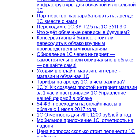
инфраструктуры для облачной и локальной
1С
Партнёрство: как зарабатывать на аренде
1С вместе с нами
Переходим с 1С:ЗУП 2.5 на 1С:ЗУП 3.0
Что ждёт облачные сервисы в будущем?
Консервативный бизнес: стоит ли
переходить в облако крупным
производственным компаниям
Обновление 1С через интернет —
самостоятельно или официально в облаке
— решайте сами!
Уходим в онлайн: магазин, интернет-
магазин и облачная 1С
Тарифы на аренду 1С: в чём разница?
1С УНФ: создаём простой интернет магазин
за 1 час и настраиваем 1С Управление
нашей фирмой в облаке
54-ФЗ: переходим на онлайн-кассы в
облаке с 1 июля 2017 года
1С Отчетность для ИП: 1200 рублей в год
Мобильное приложение 1С: отчётность на
ладони
Цена вопроса: сколько стоит перенести 1С
в облако