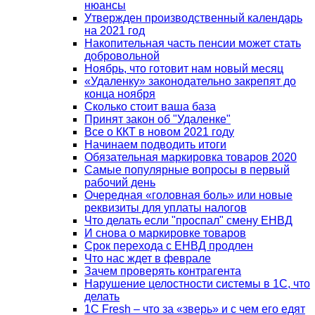
нюансы
Утвержден производственный календарь
на 2021 год
Накопительная часть пенсии может стать
добровольной
Ноябрь, что готовит нам новый месяц
«Удаленку» законодательно закрепят до
конца ноября
Сколько стоит ваша база
Принят закон об "Удаленке"
Все о ККТ в новом 2021 году
Начинаем подводить итоги
Обязательная маркировка товаров 2020
Самые популярные вопросы в первый
рабочий день
Очередная «головная боль» или новые
реквизиты для уплаты налогов
Что делать если "проспал" смену ЕНВД
И снова о маркировке товаров
Срок перехода с ЕНВД продлен
Что нас ждет в феврале
Зачем проверять контрагента
Нарушение целостности системы в 1С, что
делать
1С Fresh – что за «зверь» и с чем его едят