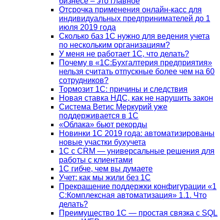
бизнесе – это главное
Отсрочка применения онлайн-касс для
индивидуальных предпринимателей до 1
июля 2019 года
Сколько баз 1C нужно для ведения учета
по нескольким организациям?
У меня не работает 1С, что делать?
Почему в «1С:Бухгалтерия предприятия»
нельзя считать отпускные более чем на 60
сотрудников?
Тормозит 1C: причины и следствия
Новая ставка НДС, как не нарушить закон
Система Ветис Меркурий уже
поддерживается в 1С
«Облака» бьют рекорды
Новинки 1С 2019 года: автоматизированы
новые участки бухучета
1С с CRM — универсальные решения для
работы с клиентами
1С гибче, чем вы думаете
Учет: как мы жили без 1С
Прекращение поддержки конфигурации «1
С:Комплексная автоматизация» 1.1. Что
делать?
Преимущество 1С — простая связка с SQL