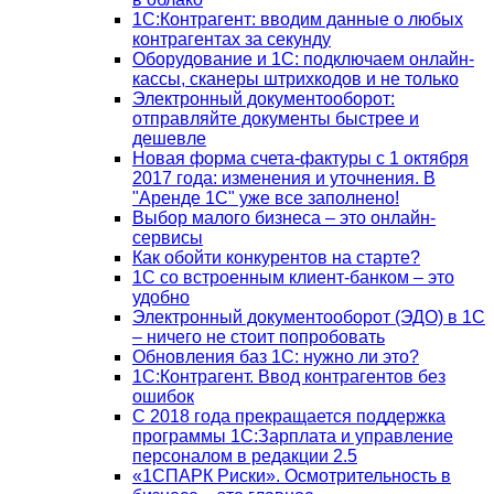
1С:Контрагент: вводим данные о любых
контрагентах за секунду
Оборудование и 1С: подключаем онлайн-
кассы, сканеры штрихкодов и не только
Электронный документооборот:
отправляйте документы быстрее и
дешевле
Новая форма счета-фактуры с 1 октября
2017 года: изменения и уточнения. В
"Аренде 1С" уже все заполнено!
Выбор малого бизнеса – это онлайн-
сервисы
Как обойти конкурентов на старте?
1C со встроенным клиент-банком – это
удобно
Электронный документооборот (ЭДО) в 1С
– ничего не стоит попробовать
Обновления баз 1С: нужно ли это?
1С:Контрагент. Ввод контрагентов без
ошибок
С 2018 года прекращается поддержка
программы 1С:Зарплата и управление
персоналом в редакции 2.5
«1СПАРК Риски». Осмотрительность в