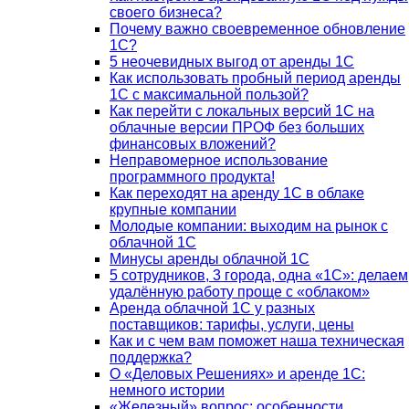
своего бизнеса?
Почему важно своевременное обновление
1С?
5 неочевидных выгод от аренды 1С
Как использовать пробный период аренды
1С с максимальной пользой?
Как перейти с локальных версий 1С на
облачные версии ПРОФ без больших
финансовых вложений?
Неправомерное использование
программного продукта!
Как переходят на аренду 1С в облаке
крупные компании
Молодые компании: выходим на рынок с
облачной 1С
Минусы аренды облачной 1С
5 сотрудников, 3 города, одна «1С»: делаем
удалённую работу проще с «облаком»
Аренда облачной 1С у разных
поставщиков: тарифы, услуги, цены
Как и с чем вам поможет наша техническая
поддержка?
О «Деловых Решениях» и аренде 1С:
немного истории
«Железный» вопрос: особенности