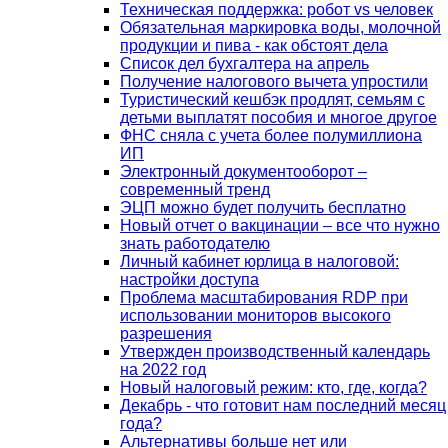
Техническая поддержка: робот vs человек
Обязательная маркировка воды, молочной
продукции и пива - как обстоят дела
Список дел бухгалтера на апрель
Получение налогового вычета упростили
Туристический кешбэк продлят, семьям с
детьми выплатят пособия и многое другое
ФНС сняла с учета более полумиллиона
ИП
Электронный документооборот –
современный тренд
ЭЦП можно будет получить бесплатно
Новый отчет о вакцинации – все что нужно
знать работодателю
Личный кабинет юрлица в налоговой:
настройки доступа
Проблема масштабирования RDP при
использовании мониторов высокого
разрешения
Утвержден производственный календарь
на 2022 год
Новый налоговый режим: кто, где, когда?
Декабрь - что готовит нам последний месяц
года?
Альтернативы больше нет или