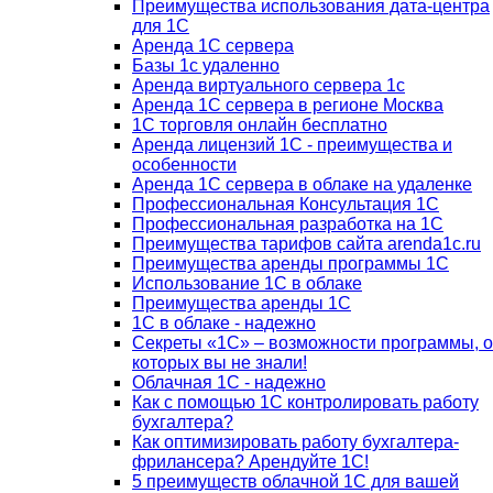
Преимущества использования дата-центра
для 1С
Аренда 1С сервера
Базы 1с удаленно
Аренда виртуального сервера 1с
Аренда 1С сервера в регионе Москва
1С торговля онлайн бесплатно
Аренда лицензий 1С - преимущества и
особенности
Аренда 1С сервера в облаке на удаленке
Профессиональная Консультация 1С
Профессиональная разработка на 1С
Преимущества тарифов сайта arenda1c.ru
Преимущества аренды программы 1С
Использование 1С в облаке
Преимущества аренды 1С
1С в облаке - надежно
Секреты «1С» – возможности программы, о
которых вы не знали!
Облачная 1С - надежно
Как с помощью 1С контролировать работу
бухгалтера?
Как оптимизировать работу бухгалтера-
фрилансера? Арендуйте 1С!
5 преимуществ облачной 1С для вашей