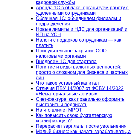
кадровой службы
Аренда 1С в облаке: организуем работу с
удаленными сотрудниками
Облачная 1С: объединяем филиалы и
подразделения
Новые лимиты и НДС для организаций и
ИП на УСН
Налоги с подарков сотрудникам — как
платить
Принудительное закрытие ООО
налоговыми органами
Внедряем 1С для стартапа
Понятие и виды валютных ценностей:
просто о сложном для бизнеса и частных
лиц
Что такое уставный капитал
Отличия ПБУ 14/2007 от ФСБУ 14/2022
«Нематериальные активы»
Счет-фактура: как правильно оформить,
выставить и подписать
На что влияет МРОТ
Как повысить свою бухгалтерскую
квалификацию?
Перерасчет зарплаты после увольнения
Малый бизнес: как начать зарабатывать, а