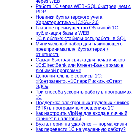
через WEB
Работа 1С через WEB+SQL быстрее, чем с
RDP
Новинки бухгалтерского учета.
Характеристика «1С:КА» 2.0
Главное преимущество Облачной 1С:
публикация базы в WEB
1С в облаке: стабильность работы в SQL
Минимальный набор для начинающего
предпринимателя: бухгалтерия +
отчетность
Самая быстрая связка для печати чеков
1С:DirectBank или Клиент-Банк прямо в
любимой программе
Дополнительные сервисы 1С:
«Контрагент», «1Спарк Риски», «Старт
ЭДО»
Три способа ускорить работу в программах
1С
Поддержка электронных трудовых книжек
(ЭТК) в программных решениях 1С
Как настроить VipNet для входа в личный
кабинет в налоговой
Бухгалтерия на удалёнке — норма жизни
Как перевести 1С на удаленную работу?