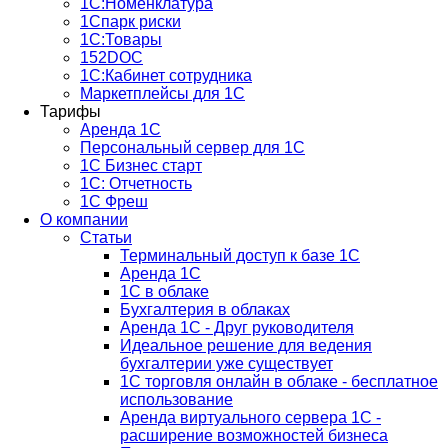
1С:Номенклатура
1Спарк риски
1С:Товары
152DOC
1С:Кабинет сотрудника
Маркетплейсы для 1С
Тарифы
Аренда 1С
Персональный сервер для 1С
1С Бизнес старт
1С: Отчетность
1C Фреш
О компании
Статьи
Терминальный доступ к базе 1С
Аренда 1С
1С в облаке
Бухгалтерия в облаках
Аренда 1С - Друг руководителя
Идеальное решение для ведения
бухгалтерии уже существует
1С торговля онлайн в облаке - бесплатное
использование
Аренда виртуального сервера 1С -
расширение возможностей бизнеса