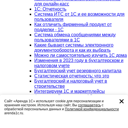
для онлайн-касс
1С: Отчетность
Система ИТС от 1С и ее возможности для
пользователя
Как отличить фирменный продукт от
подделки - 1С
Система обмена сообщениями между
пользователями в 1С
Какие бывают системы электронного
документооборота и как их выбрать
Можно ли самостоятельно изучить 1С дома
Изменения в 2023 году в бухгалтерском и
налоговом учете
Бухгалтерский учет резервного капитала
Статистическая отчетность: что это
Бухгалтерский и налоговый учет в
строительстве
Интегрируем 1С и маркетплейсы
Фискальный накопитель 1С
Аутсорсинг или штатный бухгалтер: плюсы
Сайт «Аренда 1С» использует cookie для персонализации и
хранения настроек. Используя наш сайт, Вы
соглашаетесь
с
и минусы и что в итоге выбрать?
обработкой персональных данных и
Политикой конфиденциальности
Основные средства в бухгалтерском
arenda1c.ru.
балансе
Синтетические и аналитические счета
бухгалтерского учёта