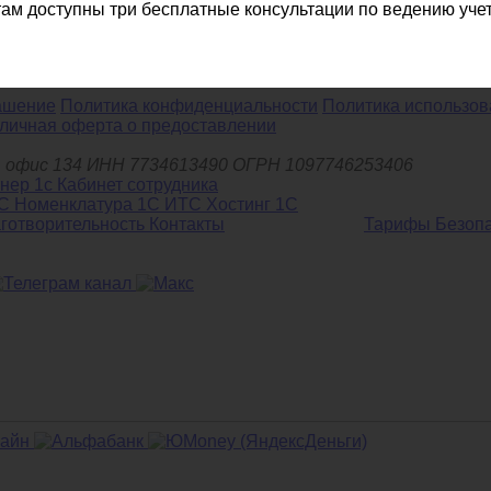
е
ам доступны три бесплатные консультации по ведению учет
13-78
info@arenda1c.ru
Заказать звонок
ашение
Политика конфиденциальности
Политика использов
личная оферта о предоставлении
д.6, офис 134 ИНН 7734613490 ОГРН 1097746253406
С Номенклатура
1С ИТС
Хостинг 1С
готворительность
Контакты
Тарифы
Безоп