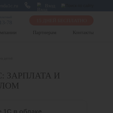
nda1c.ru
Вход
сплатный
15 ДНЕЙ БЕСПЛАТНО
-13-78
омпании
Партнерам
Контакты
на детей
: ЗАРПЛАТА И
АЛОМ
 1С в облаке