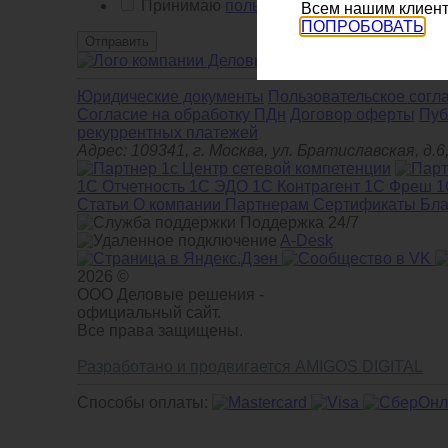
Принимаю
пользовательское соглашени
Всем нашим клиент
ПОПРОБОВАТЬ
Отправить
+7 (800) 511-
Юридические документы
Пользовательское согл
Cогласие на обработку ПДн
Договор оферты
Пуб
рекуррентных платежей
Адрес: 109341, г. Москва, ул. Братиславская, 
1С Отчетность
1С ЭДО
1С Контрагент
1С Фреш
1
Статьи
О компании
Партнерам
Сертификаты
Бла
Поддержка 24/7
A-Desk
2026 ©
ООО Деловые решения -
официальный сайт.
Все права защищены.
Разработано и продвигается AMIGOS DIGITAL
Способы оплаты: