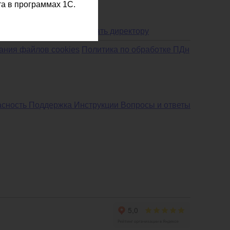
а в программах 1С.
Написать директору
ания файлов cookies
Политика по обработке ПДн
асность
Поддержка
Инструкции
Вопросы и ответы