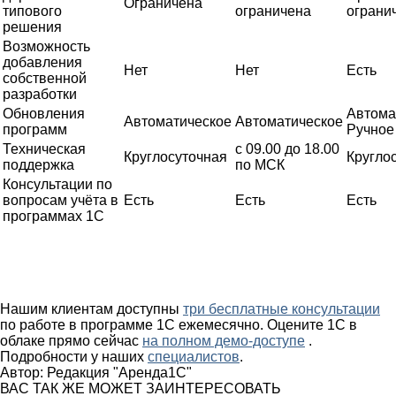
Ограничена
типового
ограничена
ограни
решения
Возможность
добавления
Нет
Нет
Есть
собственной
разработки
Обновления
Автома
Автоматическое
Автоматическое
программ
Ручное
Техническая
с 09.00 до 18.00
Круглосуточная
Кругло
поддержка
по МСК
Консультации по
вопросам учёта в
Есть
Есть
Есть
программах 1С
Нашим клиентам доступны
три бесплатные консультации
по работе в программе 1С ежемесячно. Оцените 1С в
облаке прямо сейчас
на полном демо-доступе
.
Подробности у наших
специалистов
.
Автор:
Редакция "Аренда1С"
ВАС ТАК ЖЕ МОЖЕТ ЗАИНТЕРЕСОВАТЬ