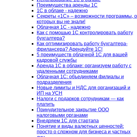
Преимущества аренды 1С
1С в облаке - надежно
Секреты «1С» – возможности программы, о
которых вы не знали!
Облачная 1С - надежно
Как с помощью 1С контролировать работу
бухгалтера?
Как оптимизировать работу бухгалтера-
фрилансера? Арендуйте 1С!
5 преимуществ облачной 1С для вашей
кадровой службы
Аренда 1С в облаке: организуем работу с
удаленными сотрудниками
Облачная 1С: объединяем филиалы и
подразделения
Новые лимиты и НДС для организаций и
ИП на УСН
Налоги с подарков сотрудникам — как
платить
Принудительное закрытие ООО
налоговыми органами
Внедряем 1С для стартапа
Понятие и виды валютных ценностей:
просто о сложном для бизнеса и частных