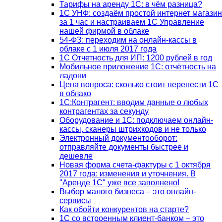
Тарифы на аренду 1С: в чём разница?
1С УНФ: создаём простой интернет магазин
за 1 час и настраиваем 1С Управление
нашей фирмой в облаке
54-ФЗ: переходим на онлайн-кассы в
облаке с 1 июля 2017 года
1С Отчетность для ИП: 1200 рублей в год
Мобильное приложение 1С: отчётность на
ладони
Цена вопроса: сколько стоит перенести 1С
в облако
1С:Контрагент: вводим данные о любых
контрагентах за секунду
Оборудование и 1С: подключаем онлайн-
кассы, сканеры штрихкодов и не только
Электронный документооборот:
отправляйте документы быстрее и
дешевле
Новая форма счета-фактуры с 1 октября
2017 года: изменения и уточнения. В
"Аренде 1С" уже все заполнено!
Выбор малого бизнеса – это онлайн-
сервисы
Как обойти конкурентов на старте?
1C со встроенным клиент-банком – это