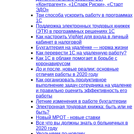
«Контрагент», «1Спарк Риски», «Старт
ЭДО»
Три способа ускорить работу в программах
1С
Поддержка электронных трудовых книжек
(ЭТК) в программных решениях 1С
Как настроить VipNet для входа в личный
кабинет в налоговой
Бухгалтерия на удалёнке — норма жизни
Как перевести 1С на удаленную работу?
Как 1С в облаке помогает в борьбе с
коронавирусом
До и после, новые реалии: основные
отличия работы в 2020 году
Как организовать продуктивное
выполнение задач сотрудника на удаленке
и правильно оценить эффективность его
работы
Летние изменения в работе бухгалтерии
Электронная трудовая книжка: быть или не
быть?
Новый МРОТ - новые ставки
Все что вы должны знать о больничных в
2020 году
Увольняем по-новому