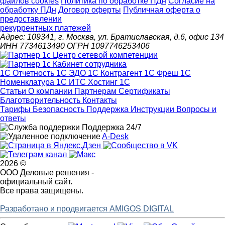
файлов cookies
Политика по обработке ПДн
Cогласие на
обработку ПДн
Договор оферты
Публичная оферта о
предоставлении
рекуррентных платежей
Адрес: 109341, г. Москва, ул. Братиславская, д.6, офис 134
ИНН 7734613490 ОГРН 1097746253406
1С Отчетность
1С ЭДО
1С Контрагент
1С Фреш
1С
Номенклатура
1С ИТС
Хостинг 1С
Статьи
О компании
Партнерам
Сертификаты
Благотворительность
Контакты
Тарифы
Безопасность
Поддержка
Инструкции
Вопросы и
ответы
Поддержка 24/7
A-Desk
2026 ©
ООО Деловые решения -
официальный сайт.
Все права защищены.
Разработано и продвигается AMIGOS DIGITAL