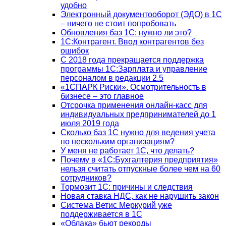
удобно
Электронный документооборот (ЭДО) в 1С
– ничего не стоит попробовать
Обновления баз 1С: нужно ли это?
1С:Контрагент. Ввод контрагентов без
ошибок
С 2018 года прекращается поддержка
программы 1С:Зарплата и управление
персоналом в редакции 2.5
«1СПАРК Риски». Осмотрительность в
бизнесе – это главное
Отсрочка применения онлайн-касс для
индивидуальных предпринимателей до 1
июля 2019 года
Сколько баз 1C нужно для ведения учета
по нескольким организациям?
У меня не работает 1С, что делать?
Почему в «1С:Бухгалтерия предприятия»
нельзя считать отпускные более чем на 60
сотрудников?
Тормозит 1C: причины и следствия
Новая ставка НДС, как не нарушить закон
Система Ветис Меркурий уже
поддерживается в 1С
«Облака» бьют рекорды