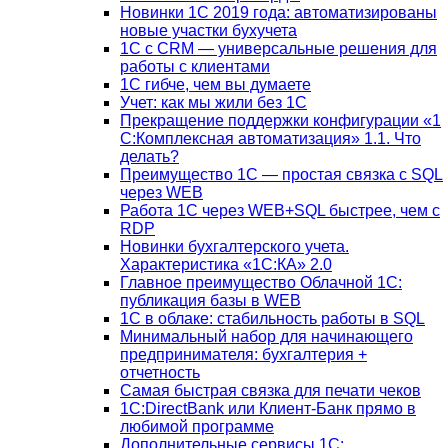
Новинки 1С 2019 года: автоматизированы
новые участки бухучета
1С с CRM — универсальные решения для
работы с клиентами
1С гибче, чем вы думаете
Учет: как мы жили без 1С
Прекращение поддержки конфигурации «1
С:Комплексная автоматизация» 1.1. Что
делать?
Преимущество 1С — простая связка с SQL
через WEB
Работа 1С через WEB+SQL быстрее, чем с
RDP
Новинки бухгалтерского учета.
Характеристика «1С:КА» 2.0
Главное преимущество Облачной 1С:
публикация базы в WEB
1С в облаке: стабильность работы в SQL
Минимальный набор для начинающего
предпринимателя: бухгалтерия +
отчетность
Самая быстрая связка для печати чеков
1С:DirectBank или Клиент-Банк прямо в
любимой программе
Дополнительные сервисы 1С: