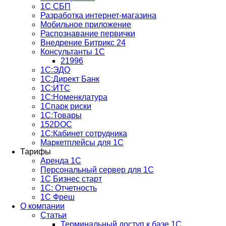
1С СБП
Разработка интернет-магазина
Мобильное приложение
Распознавание первички
Внедрение Битрикс 24
Консультанты 1С
21996
1С:ЭДО
1С:Директ Банк
1С:ИТС
1С:Номенклатура
1Спарк риски
1С:Товары
152DOC
1С:Кабинет сотрудника
Маркетплейсы для 1С
Тарифы
Аренда 1С
Персональный сервер для 1С
1С Бизнес старт
1С: Отчетность
1C Фреш
О компании
Статьи
Терминальный доступ к базе 1С