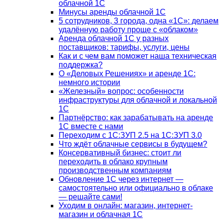
облачной 1С
Минусы аренды облачной 1С
5 сотрудников, 3 города, одна «1С»: делаем
удалённую работу проще с «облаком»
Аренда облачной 1С у разных
поставщиков: тарифы, услуги, цены
Как и с чем вам поможет наша техническая
поддержка?
О «Деловых Решениях» и аренде 1С:
немного истории
«Железный» вопрос: особенности
инфраструктуры для облачной и локальной
1С
Партнёрство: как зарабатывать на аренде
1С вместе с нами
Переходим с 1С:ЗУП 2.5 на 1С:ЗУП 3.0
Что ждёт облачные сервисы в будущем?
Консервативный бизнес: стоит ли
переходить в облако крупным
производственным компаниям
Обновление 1С через интернет —
самостоятельно или официально в облаке
— решайте сами!
Уходим в онлайн: магазин, интернет-
магазин и облачная 1С