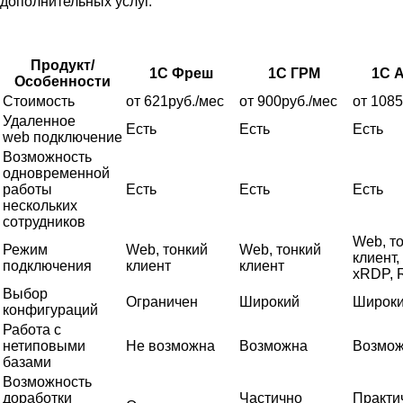
дополнительных услуг.
Продукт/
1С Фреш
1С ГРМ
1С 
Особенности
Стоимость
от 621руб./мес
от 900руб./мес
от 1085
Удаленное
Есть
Есть
Есть
web подключение
Возможность
одновременной
работы
Есть
Есть
Есть
нескольких
сотрудников
Web, т
Режим
Web, тонкий
Web, тонкий
клиент,
подключения
клиент
клиент
xRDP, 
Выбор
Ограничен
Широкий
Широк
конфигураций
Работа с
нетиповыми
Не возможна
Возможна
Возмо
базами
Возможность
доработки
Частично
Практи