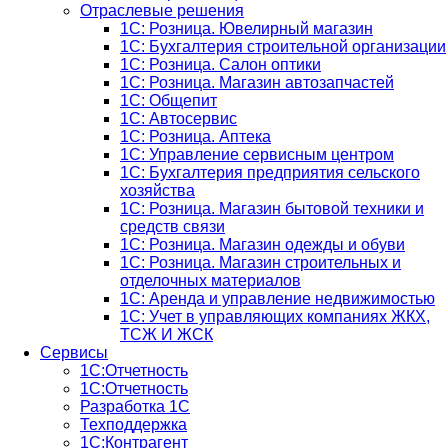
Отраслевые решения
1С: Розница. Ювелирный магазин
1С: Бухгалтерия строительной организации
1С: Розница. Салон оптики
1С: Розница. Магазин автозапчастей
1C: Общепит
1С: Автосервис
1С: Розница. Аптека
1С: Управление сервисным центром
1С: Бухгалтерия предприятия сельского
хозяйства
1С: Розница. Магазин бытовой техники и
средств связи
1С: Розница. Магазин одежды и обуви
1С: Розница. Магазин строительных и
отделочных материалов
1С: Аренда и управление недвижимостью
1C: Учет в управляющих компаниях ЖКХ,
ТСЖ И ЖСК
Сервисы
1С:Отчетность
1С:Отчетность
Разработка 1С
Техподдержка
1С:Контрагент