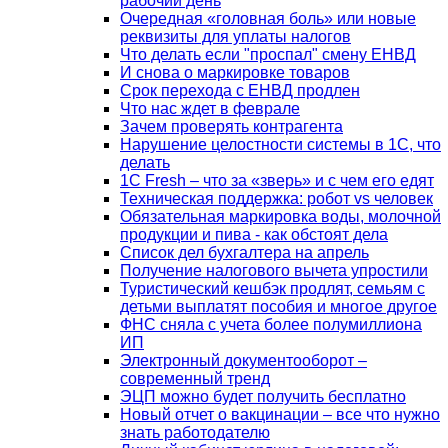
рабочий день
Очередная «головная боль» или новые
реквизиты для уплаты налогов
Что делать если "проспал" смену ЕНВД
И снова о маркировке товаров
Срок перехода с ЕНВД продлен
Что нас ждет в феврале
Зачем проверять контрагента
Нарушение целостности системы в 1С, что
делать
1С Fresh – что за «зверь» и с чем его едят
Техническая поддержка: робот vs человек
Обязательная маркировка воды, молочной
продукции и пива - как обстоят дела
Список дел бухгалтера на апрель
Получение налогового вычета упростили
Туристический кешбэк продлят, семьям с
детьми выплатят пособия и многое другое
ФНС сняла с учета более полумиллиона
ИП
Электронный документооборот –
современный тренд
ЭЦП можно будет получить бесплатно
Новый отчет о вакцинации – все что нужно
знать работодателю