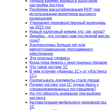
Личный кабинет юрлица в налоговой:
настройки доступа
Проблема масштабирования RDP при
использовании мониторов высокого
разрешения
Утвержден производственный календарь
на 2022 год
Новый налоговый режим: кто, где, когда?
Декабрь - что готовит нам последний месяц
года?
Альтернативы больше нет или
импортозамещение программного
обеспечения
Эти опасные сервисы
Когда пора бежать с иностранных облаков
Что такое хостинг 1С
В чем отличие «Аренды 1С» от «Хостинга
1С»
Подписывать документы стало проще
Почему хостинг под 1С лучше брать у
специализированных поставщиков?
На что обратить внимание при выборе
хостинга
Автоматизация мебельного производства
1С