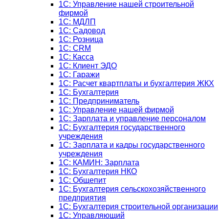
1С: Управление нашей строительной
фирмой
1С: МДЛП
1С: Садовод
1С: Розница
1C: CRM
1C: Касса
1С: Клиент ЭДО
1С: Гаражи
1C: Расчет квартплаты и бухгалтерия ЖКХ
1C: Бухгалтерия
1C: Предприниматель
1C: Управление нашей фирмой
1C: Зарплата и управление персоналом
1C: Бухгалтерия государственного
учреждения
1C: Зарплата и кадры государственного
учреждения
1C: КАМИН: Зарплата
1C: Бухгалтерия НКО
1С: Общепит
1С: Бухгалтерия сельскохозяйст­венного
предприятия
1С: Бухгалтерия строительной организации
1С: Управляющий