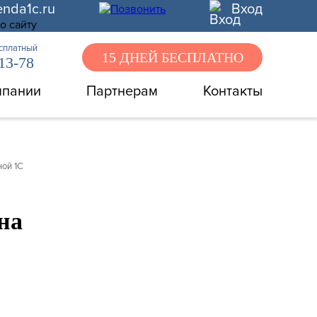
enda1c.ru
Вход
есплатный
15 ДНЕЙ БЕСПЛАТНО
-13-78
мпании
Партнерам
Контакты
ной 1С
на