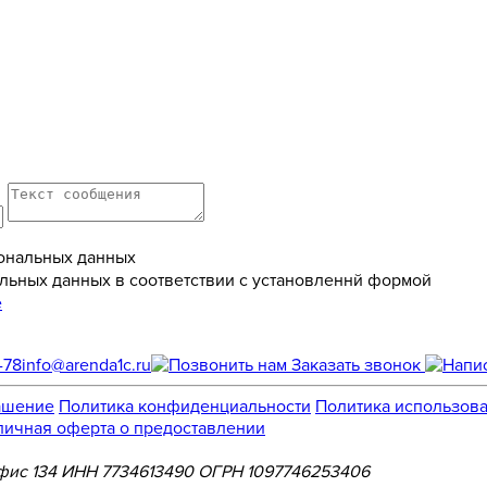
ональных данных
льных данных в соответствии с установленнй формой
е
-78
info@arenda1c.ru
Заказать звонок
ашение
Политика конфиденциальности
Политика использова
личная оферта о предоставлении
, офис 134 ИНН 7734613490 ОГРН 1097746253406