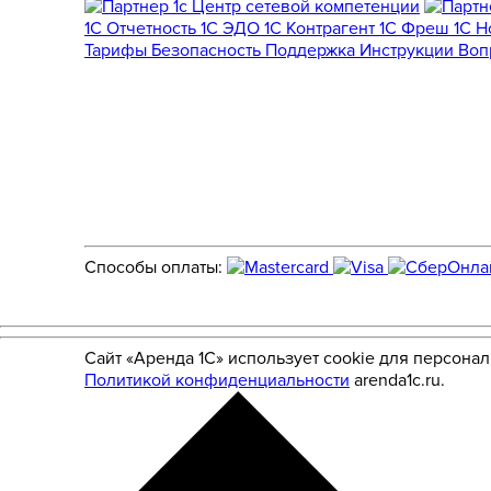
1С Отчетность
1С ЭДО
1С Контрагент
1С Фреш
1С 
Тарифы
Безопасность
Поддержка
Инструкции
Воп
Способы оплаты:
Сайт «Аренда 1С» использует cookie для персона
Политикой конфиденциальности
arenda1c.ru.