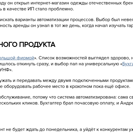
году он открыл интернет-магазин одежды отечественных брен
ть в качестве ИП стало проблемно.
скать варианты автоматизации процессов. Выбор был невел
ость аренды он узнал в тот же день, когда начал изучать т
НОГО ПРОДУКТА
ольшой фирмой
». Список возможностей выглядел здорово, 
шлось откинуть сразу, и выбор пал на универсальную «
Бухг
«УНФ».
ужать и передавать между двумя подключенными продуктами.
не оборудовать рабочее место в крохотном пока ещё офисе.
бслуживание, потому что система автоматизирована: сама св
скольких кликов. Бухгалтер брал почасовую оплату, и Андр
нт не будет ждать до понедельника, а уйдёт к конкурентам у