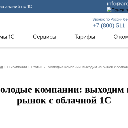
info@ar
за знаний по 1С
Звонок по России б
+7 (800) 511
мы 1С
Сервисы
Тарифы
О ко
ая
›
О компании
›
Статьи
›
Молодые компании: выходим на рынок с облач
олодые компании: выходим 
рынок с облачной 1С