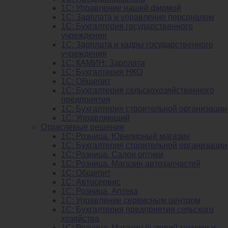
1C: Управление нашей фирмой
1C: Зарплата и управление персоналом
1C: Бухгалтерия государственного
учреждения
1C: Зарплата и кадры государственного
учреждения
1C: КАМИН: Зарплата
1C: Бухгалтерия НКО
1С: Общепит
1С: Бухгалтерия сельскохозяйст­венного
предприятия
1С: Бухгалтерия строительной организации
1С: Управляющий
Отраслевые решения
1С: Розница. Ювелирный магазин
1С: Бухгалтерия строительной организации
1С: Розница. Салон оптики
1С: Розница. Магазин автозапчастей
1C: Общепит
1С: Автосервис
1С: Розница. Аптека
1С: Управление сервисным центром
1С: Бухгалтерия предприятия сельского
хозяйства
1С: Розница. Магазин бытовой техники и