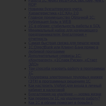
Работа 1С через WEB+SQL быстрее, чем с
RDP
Новинки бухгалтерского учета.
Характеристика «1С:КА» 2.0
Главное преимущество Облачной 1С:
публикация базы в WEB
1С в облаке: стабильность работы в SQL
Минимальный набор для начинающего
предпринимателя: бухгалтерия +
отчетность
Самая быстрая связка для печати чеков
1С:DirectBank или Клиент-Банк прямо в
любимой программе
Дополнительные сервисы 1С:
«Контрагент», «1Спарк Риски», «Старт
ЭДО»
Три способа ускорить работу в программах
1С
Поддержка электронных трудовых книжек
(ЭТК) в программных решениях 1С
Как настроить VipNet для входа в личный
кабинет в налоговой
Бухгалтерия на удалёнке — норма жизни
Как перевести 1С на удаленную работу?
Как 1С в облаке помогает в борьбе с