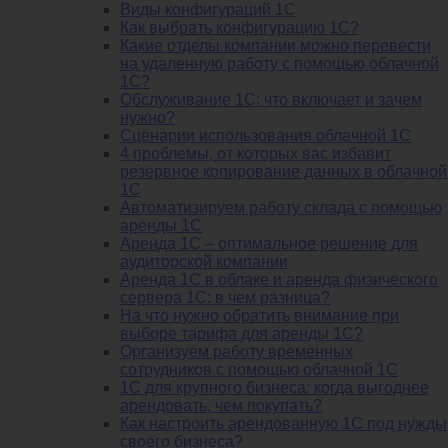
Виды конфигураций 1С
Как выбрать конфигурацию 1С?
Какие отделы компании можно перевести
на удаленную работу с помощью облачной
1С?
Обслуживание 1С: что включает и зачем
нужно?
Сценарии использования облачной 1С
4 проблемы, от которых вас избавит
резервное копирование данных в облачной
1С
Автоматизируем работу склада с помощью
аренды 1С
Аренда 1С – оптимальное решение для
аудиторской компании
Аренда 1С в облаке и аренда физического
сервера 1С: в чем разница?
На что нужно обратить внимание при
выборе тарифа для аренды 1С?
Организуем работу временных
сотрудников с помощью облачной 1С
1С для крупного бизнеса: когда выгоднее
арендовать, чем покупать?
Как настроить арендованную 1С под нужды
своего бизнеса?