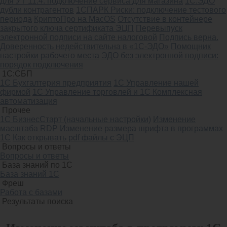
для УТ 11.4: подключение сервиса для магазина
1С:ЭДО
дубли контрагентов
1СПАРК Риски: подключение тестового
периода
КриптоПро на MacOS
Отсутствие в контейнере
закрытого ключа сертификата ЭЦП
Перевыпуск
электронной подписи на сайте налоговой
Подпись верна.
Доверенность недействительна в «1С-ЭДО»
Помощник
настройки рабочего места
ЭДО без электронной подписи:
порядок подключения
1С:СБП
1С Бухгалтерия предприятия
1С Управление нашей
фирмой
1С Управление торговлей и 1С Комплексная
автоматизация
Прочее
1С БизнесСтарт (начальные настройки)
Изменение
масштаба RDP
Изменение размера шрифта в программах
1С
Как открывать pdf файлы с ЭЦП
Вопросы и ответы
Вопросы и ответы
База знаний по 1С
База знаний 1С
Фреш
Работа с базами
Результаты поиска