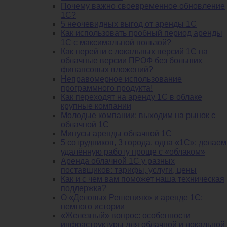
Почему важно своевременное обновление
1С?
5 неочевидных выгод от аренды 1С
Как использовать пробный период аренды
1С с максимальной пользой?
Как перейти с локальных версий 1С на
облачные версии ПРОФ без больших
финансовых вложений?
Неправомерное использование
программного продукта!
Как переходят на аренду 1С в облаке
крупные компании
Молодые компании: выходим на рынок с
облачной 1С
Минусы аренды облачной 1С
5 сотрудников, 3 города, одна «1С»: делаем
удалённую работу проще с «облаком»
Аренда облачной 1С у разных
поставщиков: тарифы, услуги, цены
Как и с чем вам поможет наша техническая
поддержка?
О «Деловых Решениях» и аренде 1С:
немного истории
«Железный» вопрос: особенности
инфраструктуры для облачной и локальной