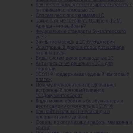
Как поставщику автоматизировать работу с
оптовиками с помощью 1С
Спасем лес с программами 1С
Такие разные "облака". 1С Фреш, ГРМ,
Аренда - что выбрать?
Федеральные стандарты бухгалтерского
учета
Закрытие месяца в 1С:Бухгалтерия
Электронный документооборот в сфере
охраны труда
Виды систем делопроизводства 1C
Антикризисные решения «1С» для
торговли
1С:УНФ поддерживает единый налоговый
платеж
Почему пользователи предпочитают
встроенный почтовый клиент в
1С:Документооборот
Когда можно обойтись без бухгалтера и
вести самому отчетность в 1С:УНФ
Как найти излишки и неликвиды и
превратить их в деньги
Советы по оптимизации работы магазина в
кризис
Программы лояльности и скидки в