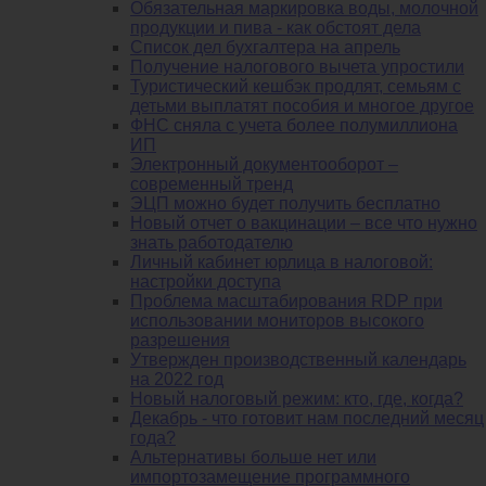
Обязательная маркировка воды, молочной
продукции и пива - как обстоят дела
Список дел бухгалтера на апрель
Получение налогового вычета упростили
Туристический кешбэк продлят, семьям с
детьми выплатят пособия и многое другое
ФНС сняла с учета более полумиллиона
ИП
Электронный документооборот –
современный тренд
ЭЦП можно будет получить бесплатно
Новый отчет о вакцинации – все что нужно
знать работодателю
Личный кабинет юрлица в налоговой:
настройки доступа
Проблема масштабирования RDP при
использовании мониторов высокого
разрешения
Утвержден производственный календарь
на 2022 год
Новый налоговый режим: кто, где, когда?
Декабрь - что готовит нам последний месяц
года?
Альтернативы больше нет или
импортозамещение программного