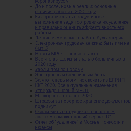
коронавирусом
До и после, новые реалии: основные
отличия работы в 2020 году
Как организовать продуктивное
выполнение задач сотрудника на удаленке
и правильно оценить эффективность его
работы
Летние изменения в работе бухгалтерии
Электронная трудовая книжка: быть или не
быть?
Новый МРОТ - новые ставки
Все что вы должны знать о больничных в
2020 году
Увольняем по-новому
Электронным больничным быть
За что теперь могут исключить из ЕГРИП
ККТ 2020. Все актуальные изменения
Утвержден новый МРОТ
Маркировка товаров 2020
Штрафы за неверное хранение документов
поднимут
Ознакомить сотрудника с расчетным
листком поможет новый сервис 1С
Отчет об "удаленке" в Москве: тонкости и
нюансы