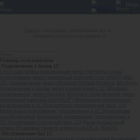
12
Вход
Главная
›
Инструкции
›
Обслуживание баз 1С
›
Изменение масштаба в программах 1С
Помощь пользователю
Подключение к базам 1С
Linux: настройка подключения через Remmina
Linux:
подключение через удалённый рабочий стол (xRDP)
Mac
OC: подключениe через Microsoft Remote Desktop
Windows:
подключение к базам через тонкий клиент 1С
Windows:
подключение через браузер
Windows: подключение через
удалённый рабочий стол (RDP)
Мобильное приложение:
подключение к 1С:Бухгалтерия предприятия (ред. 3.0)
Мобильное приложение: подключение к 1С:Управление
нашей фирмой
Мобильное приложение: подключение к
1С:Управление торговлей (ред. 11)
Регистрационный
номер
Установка тонкого клиента на OS X, MacOS
Обслуживание баз 1С
Активация интернет-поддержки пользователей
Включение