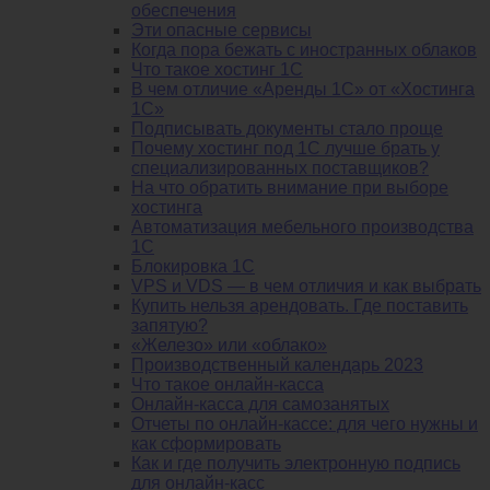
обеспечения
Эти опасные сервисы
Когда пора бежать с иностранных облаков
Что такое хостинг 1С
В чем отличие «Аренды 1С» от «Хостинга
1С»
Подписывать документы стало проще
Почему хостинг под 1С лучше брать у
специализированных поставщиков?
На что обратить внимание при выборе
хостинга
Автоматизация мебельного производства
1С
Блокировка 1С
VPS и VDS — в чем отличия и как выбрать
Купить нельзя арендовать. Где поставить
запятую?
«Железо» или «облако»
Производственный календарь 2023
Что такое онлайн-касса
Онлайн-касса для самозанятых
Отчеты по онлайн-кассе: для чего нужны и
как сформировать
Как и где получить электронную подпись
для онлайн-касс