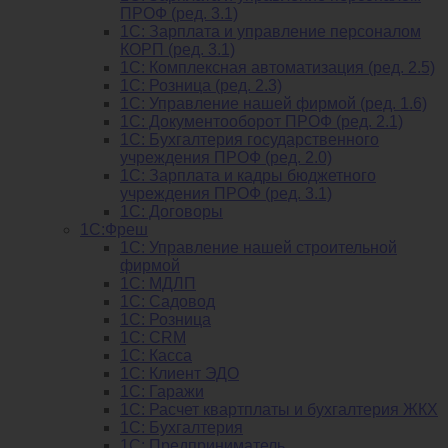
ПРОФ (ред. 3.1)
1C: Зарплата и управление персоналом
КОРП (ред. 3.1)
1C: Комплексная автоматизация (ред. 2.5)
1С: Розница (ред. 2.3)
1С: Управление нашей фирмой (ред. 1.6)
1С: Документооборот ПРОФ (ред. 2.1)
1C: Бухгалтерия государственного
учреждения ПРОФ (ред. 2.0)
1C: Зарплата и кадры бюджетного
учреждения ПРОФ (ред. 3.1)
1С: Договоры
1С:Фреш
1С: Управление нашей строительной
фирмой
1С: МДЛП
1С: Садовод
1С: Розница
1C: CRM
1C: Касса
1С: Клиент ЭДО
1С: Гаражи
1C: Расчет квартплаты и бухгалтерия ЖКХ
1C: Бухгалтерия
1C: Предприниматель