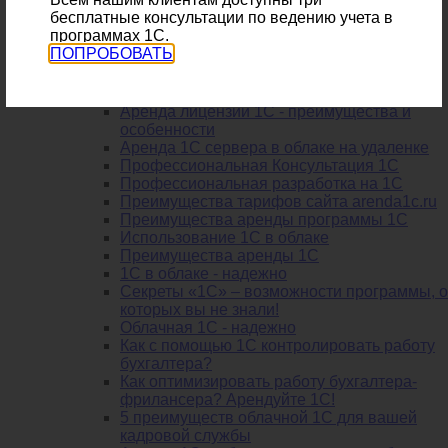
для 1С
бесплатные консультации по ведению учета в
Аренда 1С сервера
программах 1С.
Базы 1с удаленно
ПОПРОБОВАТЬ
Аренда виртуального сервера 1с
Аренда 1С сервера в регионе Москва
1С торговля онлайн бесплатно
Аренда лицензий 1С - преимущества и
особенности
Аренда 1С сервера в облаке на удаленке
Профессиональная Консультация 1С
Профессиональная разработка на 1С
Преимущества тарифов сайта arenda1c.ru
Преимущества аренды программы 1С
Использование 1С в облаке
Преимущества аренды 1С
1С в облаке - надежно
Секреты «1С» – возможности программы, о
которых вы не знали!
Облачная 1С - надежно
Как с помощью 1С контролировать работу
бухгалтера?
Как оптимизировать работу бухгалтера-
фрилансера? Арендуйте 1С!
5 преимуществ облачной 1С для вашей
кадровой службы