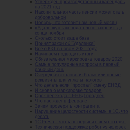
Утвержден производственный календарь
на 2021 год
Накопительная часть пенсии может стать
добровольной
Ноябрь, что готовит нам новый месяц
«Удаленку» законодательно закрепят до
конца ноября
Сколько стоит ваша база
Принят закон об "Удаленке"
Все о ККТ в новом 2021 году
Начинаем подводить итоги
Обязательная маркировка товаров 2020
Самые популярные вопросы в первый
рабочий день
Очередная «головная боль» или новые
реквизиты для уплаты налогов
Что делать если "проспал" смену ЕНВД
И снова о маркировке товаров
Срок перехода с ЕНВД продлен
Что нас ждет в феврале
Зачем проверять контрагента
Нарушение целостности системы в 1С, что
делать
1С Fresh – что за «зверь» и с чем его едят
Техническая поддержка: робот vs человек