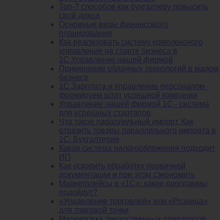
Топ-7 способов как бухгалтеру повысить
свой доход
Основные виды финансового
планирования
Как реализовать систему комплексного
управления на старте бизнеса в
1С:Управление нашей фирмой
Применение облачных технологий в малом
бизнесе
1C:Зарплата и управление персоналом -
формируем штат успешной компании
Управление нашей фирмой 1C - система
для успешных стартапов
Что такое параллельный импорт. Как
отразить товары параллельного импорта в
1С: Бухгалтерия
Какая система налогообложения подходит
ИП
Как ускорить обработку первичной
документации и при этом сэкономить
Маркетплейсы в «1С»: какие программы
подойдут?
«Управление торговлей» или «Розница»
для торговой точки
Маркировка лекарственных препаратов