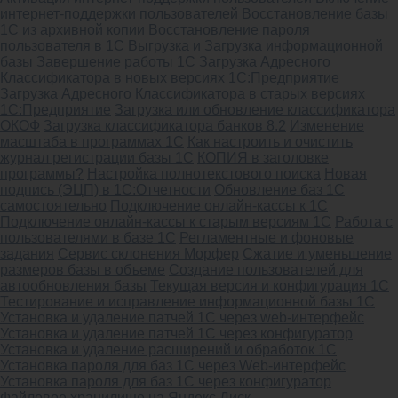
интернет-поддержки пользователей
Восстановление базы
1С из архивной копии
Восстановление пароля
пользователя в 1С
Выгрузка и Загрузка информационной
базы
Завершение работы 1С
Загрузка Адресного
Классификатора в новых версиях 1С:Предприятие
Загрузка Адресного Классификатора в старых версиях
1С:Предприятие
Загрузка или обновление классификатора
ОКОФ
Загрузка классификатора банков 8.2
Изменение
масштаба в программах 1С
Как настроить и очистить
журнал регистрации базы 1С
КОПИЯ в заголовке
программы?
Настройка полнотекстового поиска
Новая
подпись (ЭЦП) в 1С:Отчетности
Обновление баз 1С
самостоятельно
Подключение онлайн-кассы к 1С
Подключение онлайн-кассы к старым версиям 1С
Работа с
пользователями в базе 1С
Регламентные и фоновые
задания
Сервис склонения Морфер
Сжатие и уменьшение
размеров базы в объеме
Создание пользователей для
автообновления базы
Текущая версия и конфигурация 1С
Тестирование и исправление информационной базы 1С
Установка и удаление патчей 1С через web-интерфейс
Установка и удаление патчей 1С через конфигуратор
Установка и удаление расширений и обработок 1С
Установка пароля для баз 1С через Web-интерфейс
Установка пароля для баз 1С через конфигуратор
Файловое хранилище на Яндекс Диск