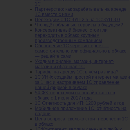
1С
Партнёрство: как зарабатывать на аренде
1С вместе с нами
Переходим с 1С:ЗУП 2.5 на 1С:ЗУП 3.0
Что ждёт облачные сервисы в будущем?
Консервативный бизнес: стоит ли
переходить в облако крупным
производственным компаниям
Обновление 1С через интернет —
самостоятельно или официально в облаке
— решайте сами!
Уходим в онлайн: магазин, интернет-
магазин и облачная 1С
Тарифы на аренду 1С: в чём разница?
1С УНФ: создаём простой интернет магазин
за 1 час и настраиваем 1С Управление
нашей фирмой в облаке
54-ФЗ: переходим на онлайн-кассы в
облаке с 1 июля 2017 года
1С Отчетность для ИП: 1200 рублей в год
Мобильное приложение 1С: отчётность на
ладони
Цена вопроса: сколько стоит перенести 1С
в облако
1С:Контрагент: вводим данные о любых