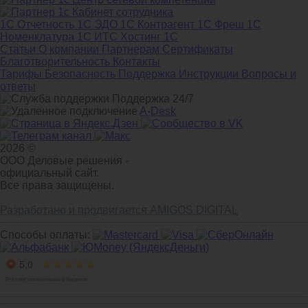
1С Отчетность
1С ЭДО
1С Контрагент
1С Фреш
1С
Номенклатура
1С ИТС
Хостинг 1С
Статьи
О компании
Партнерам
Сертификаты
Благотворительность
Контакты
Тарифы
Безопасность
Поддержка
Инструкции
Вопросы и
ответы
Поддержка 24/7
A-Desk
2026 ©
ООО Деловые решения -
официальный сайт.
Все права защищены.
Разработано и продвигается AMIGOS DIGITAL
Способы оплаты: