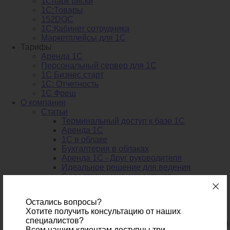
1Спарк риски
1С:Товары
152DOC
1С:Кабинет сотрудника
Маркетплейсы для 1С
Тарифы
Аренда 1С
Персональный сервер для 1С
1С Бизнес старт
1С: Отчетность
1C Фреш
О компании
Статьи
Терминальный доступ к базе 1С
Аренда 1С
1С в облаке
Бухгалтерия в облаках
Аренда 1С - Друг руководителя
Идеальное решение для ведения
бухгалтерии уже существует
1С торговля онлайн в облаке - бесплатное
использование
Остались вопросы?
Аренда виртуального сервера 1С -
Хотите получить консультацию от наших
расширение возможностей бизнеса
специалистов?
Преимущества использования дата-центра
Всем нашим клиентам доступны три