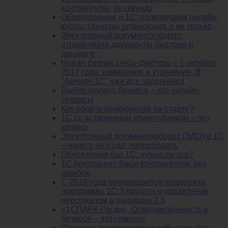
контрагентах за секунду
Оборудование и 1С: подключаем онлайн-
кассы, сканеры штрихкодов и не только
Электронный документооборот:
отправляйте документы быстрее и
дешевле
Новая форма счета-фактуры с 1 октября
2017 года: изменения и уточнения. В
"Аренде 1С" уже все заполнено!
Выбор малого бизнеса – это онлайн-
сервисы
Как обойти конкурентов на старте?
1C со встроенным клиент-банком – это
удобно
Электронный документооборот (ЭДО) в 1С
– ничего не стоит попробовать
Обновления баз 1С: нужно ли это?
1С:Контрагент. Ввод контрагентов без
ошибок
С 2018 года прекращается поддержка
программы 1С:Зарплата и управление
персоналом в редакции 2.5
«1СПАРК Риски». Осмотрительность в
бизнесе – это главное
Отсрочка применения онлайн-касс для