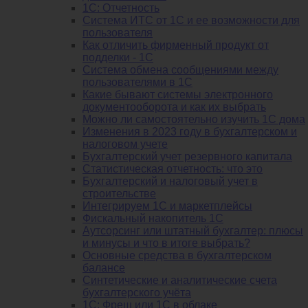
1С: Отчетность
Система ИТС от 1С и ее возможности для
пользователя
Как отличить фирменный продукт от
подделки - 1С
Система обмена сообщениями между
пользователями в 1С
Какие бывают системы электронного
документооборота и как их выбрать
Можно ли самостоятельно изучить 1С дома
Изменения в 2023 году в бухгалтерском и
налоговом учете
Бухгалтерский учет резервного капитала
Статистическая отчетность: что это
Бухгалтерский и налоговый учет в
строительстве
Интегрируем 1С и маркетплейсы
Фискальный накопитель 1С
Аутсорсинг или штатный бухгалтер: плюсы
и минусы и что в итоге выбрать?
Основные средства в бухгалтерском
балансе
Синтетические и аналитические счета
бухгалтерского учёта
1C: Фреш или 1С в облаке