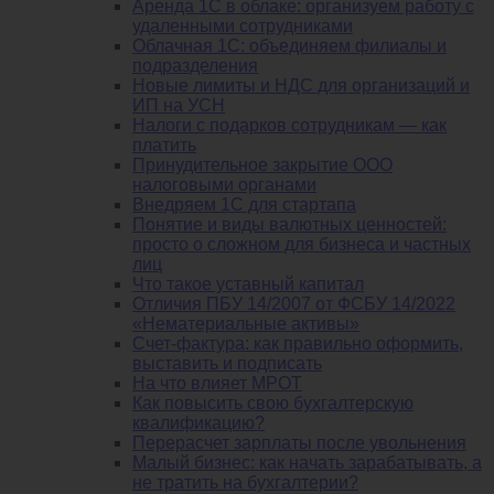
Аренда 1С в облаке: организуем работу с
удаленными сотрудниками
Облачная 1С: объединяем филиалы и
подразделения
Новые лимиты и НДС для организаций и
ИП на УСН
Налоги с подарков сотрудникам — как
платить
Принудительное закрытие ООО
налоговыми органами
Внедряем 1С для стартапа
Понятие и виды валютных ценностей:
просто о сложном для бизнеса и частных
лиц
Что такое уставный капитал
Отличия ПБУ 14/2007 от ФСБУ 14/2022
«Нематериальные активы»
Счет-фактура: как правильно оформить,
выставить и подписать
На что влияет МРОТ
Как повысить свою бухгалтерскую
квалификацию?
Перерасчет зарплаты после увольнения
Малый бизнес: как начать зарабатывать, а
не тратить на бухгалтерии?