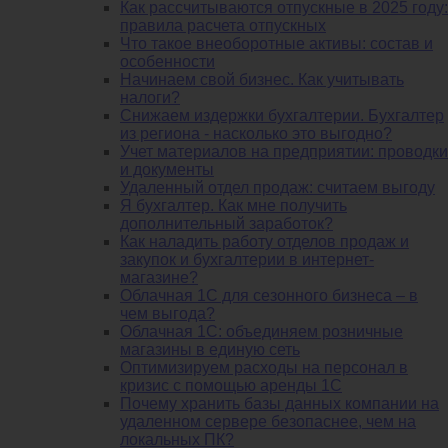
Как рассчитываются отпускные в 2025 году:
правила расчета отпускных
Что такое внеоборотные активы: состав и
особенности
Начинаем свой бизнес. Как учитывать
налоги?
Снижаем издержки бухгалтерии. Бухгалтер
из региона - насколько это выгодно?
Учет материалов на предприятии: проводки
и документы
Удаленный отдел продаж: считаем выгоду
Я бухгалтер. Как мне получить
дополнительный заработок?
Как наладить работу отделов продаж и
закупок и бухгалтерии в интернет-
магазине?
Облачная 1С для сезонного бизнеса – в
чем выгода?
Облачная 1С: объединяем розничные
магазины в единую сеть
Оптимизируем расходы на персонал в
кризис с помощью аренды 1С
Почему хранить базы данных компании на
удаленном сервере безопаснее, чем на
локальных ПК?