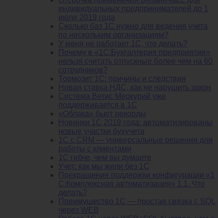
индивидуальных предпринимателей до 1
июля 2019 года
Сколько баз 1C нужно для ведения учета
по нескольким организациям?
У меня не работает 1С, что делать?
Почему в «1С:Бухгалтерия предприятия»
нельзя считать отпускные более чем на 60
сотрудников?
Тормозит 1C: причины и следствия
Новая ставка НДС, как не нарушить закон
Система Ветис Меркурий уже
поддерживается в 1С
«Облака» бьют рекорды
Новинки 1С 2019 года: автоматизированы
новые участки бухучета
1С с CRM — универсальные решения для
работы с клиентами
1С гибче, чем вы думаете
Учет: как мы жили без 1С
Прекращение поддержки конфигурации «1
С:Комплексная автоматизация» 1.1. Что
делать?
Преимущество 1С — простая связка с SQL
через WEB