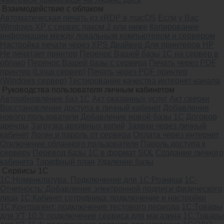
Взаимодействие с облаком
Автоматическая печать из xRDP в macOS
Если у Вас
Windows XP с сервис паком 2 или ниже
Копирование
информации между локальным компьютером и сервером
Настройка печати через XPS Драйвер Для принтеров HP
Не печатает принтер
Перенос Вашей базы 1С на сервер в
облако
Перенос Вашей базы с сервера
Печать через PDF
принтер (Linux сервер)
Печать через PDF принтер
(Windows сервер)
Тестирование качества интернет-канала
Руководства пользователя личным кабинетом
Автообновление баз 1С
Акт оказанных услуг
Акт сверки
Восстановление доступа в личный кабинет
Добавление
нового пользователя
Добавление новой базы 1С
Договор
аренды
Загрузка архивных копий
Заявки через личный
кабинет
Логин и пароль от сервера
Оплата через интернет
Отключение облачного пользователя
Пароль доступа к
серверу
Перевод базы 1С в формат SQL
Создание личного
кабинета
Тарифный план
Удаление базы
Сервисы 1С
1C:Номенклатура. Подключение для 1С:Розница
1С-
Отчетность: Добавление электронной подписи физического
лица
1С:Кабинет сотрудника: подключение и настройки
1С:Контрагент: подключение тестового периода
1С:Товары
для УТ 10.3: подключение сервиса для магазина
1С:Товары