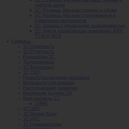
средств связи
1С: Розница. Магазин одежды и обуви
1С: Розница. Магазин строительных и
отделочных материалов
1С: Аренда и управление недвижимостью
1C: Учет в управляющих компаниях ЖКХ,
ТСЖ И ЖСК
Сервисы
1С:Отчетность
1С:Отчетность
Разработка 1С
Техподдержка
1С:Контрагент
1С СБП
Разработка интернет-магазина
Мобильное приложение
Распознавание первички
Внедрение Битрикс 24
Консультанты 1С
21996
1С:ЭДО
1С:Директ Банк
1С:ИТС
1С:Номенклатура