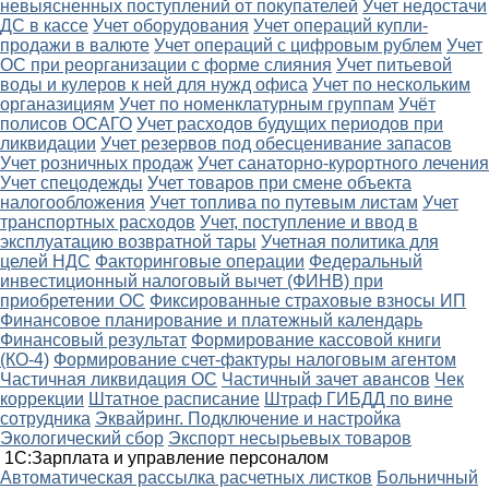
невыясненных поступлений от покупателей
Учет недостачи
ДС в кассе
Учет оборудования
Учет операций купли-
продажи в валюте
Учет операций с цифровым рублем
Учет
ОС при реорганизации с форме слияния
Учет питьевой
воды и кулеров к ней для нужд офиса
Учет по нескольким
органазициям
Учет по номенклатурным группам
Учёт
полисов ОСАГО
Учет расходов будущих периодов при
ликвидации
Учет резервов под обесценивание запасов
Учет розничных продаж
Учет санаторно-курортного лечения
Учет спецодежды
Учет товаров при смене объекта
налогообложения
Учет топлива по путевым листам
Учет
транспортных расходов
Учет, поступление и ввод в
эксплуатацию возвратной тары
Учетная политика для
целей НДС
Факторинговые операции
Федеральный
инвестиционный налоговый вычет (ФИНВ) при
приобретении ОС
Фиксированные страховые взносы ИП
Финансовое планирование и платежный календарь
Финансовый результат
Формирование кассовой книги
(КО-4)
Формирование счет-фактуры налоговым агентом
Частичная ликвидация ОС
Частичный зачет авансов
Чек
коррекции
Штатное расписание
Штраф ГИБДД по вине
сотрудника
Эквайринг. Подключение и настройка
Экологический сбор
Экспорт несырьевых товаров
1С:Зарплата и управление персоналом
Автоматическая рассылка расчетных листков
Больничный