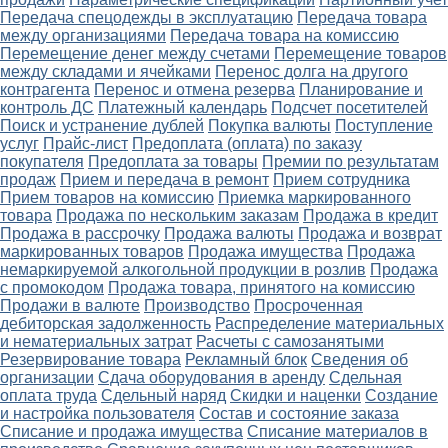
Передача спецодежды в эксплуатацию
Передача товара
между организациями
Передача товара на комиссию
Перемещение денег между счетами
Перемещение товаров
между складами и ячейками
Перенос долга на другого
контрагента
Перенос и отмена резерва
Планирование и
контроль ДС
Платежный календарь
Подсчет посетителей
Поиск и устранение дублей
Покупка валюты
Поступление
услуг
Прайс-лист
Предоплата (оплата) по заказу
покупателя
Предоплата за товары
Премии по результатам
продаж
Прием и передача в ремонт
Прием сотрудника
Прием товаров на комиссию
Приемка маркированного
товара
Продажа по нескольким заказам
Продажа в кредит
Продажа в рассрочку
Продажа валюты
Продажа и возврат
маркированных товаров
Продажа имущества
Продажа
немаркируемой алкогольной продукции в розлив
Продажа
с промокодом
Продажа товара, принятого на комиссию
Продажи в валюте
Производство
Просроченная
дебиторская задолженность
Распределение материальных
и нематериальных затрат
Расчеты с самозанятыми
Резервирование товара
Рекламный блок
Сведения об
организации
Сдача оборудования в аренду
Сдельная
оплата труда
Сдельный наряд
Скидки и наценки
Создание
и настройка пользователя
Состав и состояние заказа
Списание и продажа имущества
Списание материалов в