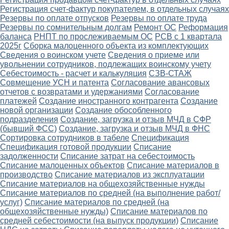
Регистрация счет-фактур покупателем, в отдельных случаях
Резервы по оплате отпусков
Резервы по оплате труда
Резервы по сомнительным долгам
Ремонт ОС
Реформация
баланса
РНПТ по прослеживаемым ОС
РСВ с 1 квартала
2025г
Сборка малоценного объекта из комплектующих
Сведения о воинском учете
Сведения о приеме или
увольнении сотрудников, подлежащих воинскому учету
Себестоимость - расчет и калькуляция
СЗВ-СТАЖ
Совмещение УСН и патента
Согласование авансовых
отчетов с возвратами и удержаниями
Согласование
платежей
Создание иностранного контрагента
Создание
новой организации
Создание обособленного
подразделения
Создание, загрузка и отзыв МЧД в СФР
(бывший ФСС)
Создание, загрузка и отзыв МЧД в ФНС
Сортировка сотрудников в табеле
Спецификация
Спецификация готовой продукции
Списание
задолженности
Списание затрат на себестоимость
Списание малоценных объектов
Списание материалов в
производство
Списание материалов из эксплуатации
Списание материалов на общехозяйственные нужды
Списание материалов по средней (на выполнение работ/
услуг)
Списание материалов по средней (на
общехозяйственные нужды)
Списание материалов по
средней себестоимости (на выпуск продукции)
Списание