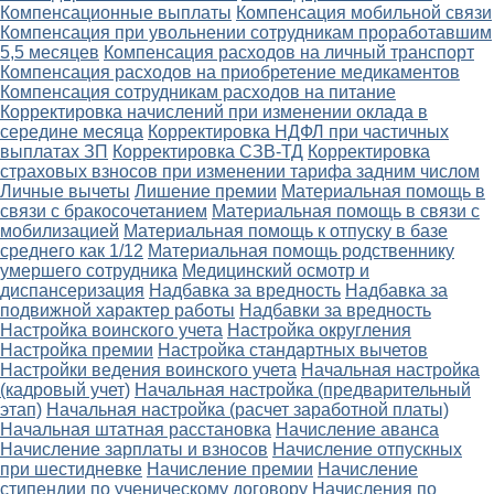
Компенсационные выплаты
Компенсация мобильной связи
Компенсация при увольнении сотрудникам проработавшим
5,5 месяцев
Компенсация расходов на личный транспорт
Компенсация расходов на приобретение медикаментов
Компенсация сотрудникам расходов на питание
Корректировка начислений при изменении оклада в
середине месяца
Корректировка НДФЛ при частичных
выплатах ЗП
Корректировка СЗВ-ТД
Корректировка
страховых взносов при изменении тарифа задним числом
Личные вычеты
Лишение премии
Материальная помощь в
связи с бракосочетанием
Материальная помощь в связи с
мобилизацией
Материальная помощь к отпуску в базе
среднего как 1/12
Материальная помощь родственнику
умершего сотрудника
Медицинский осмотр и
диспансеризация
Надбавка за вредность
Надбавка за
подвижной характер работы
Надбавки за вредность
Настройка воинского учета
Настройка округления
Настройка премии
Настройка стандартных вычетов
Настройки ведения воинского учета
Начальная настройка
(кадровый учет)
Начальная настройка (предварительный
этап)
Начальная настройка (расчет заработной платы)
Начальная штатная расстановка
Начисление аванса
Начисление зарплаты и взносов
Начисление отпускных
при шестидневке
Начисление премии
Начисление
стипендии по ученическому договору
Начисления по