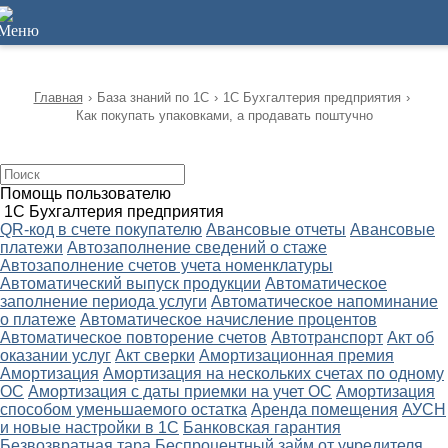
12
Главная
›
База знаний по 1С
›
1С Бухгалтерия предприятия
›
Как покупать упаковками, а продавать поштучно
Помощь пользователю
1С Бухгалтерия предприятия
QR-код в счете покупателю
Авансовые отчеты
Авансовые
платежи
Автозаполнение сведений о стаже
Автозаполнение счетов учета номенклатуры
Автоматический выпуск продукции
Автоматическое
заполнение периода услуги
Автоматическое напоминание
о платеже
Автоматическое начисление процентов
Автоматическое повторение счетов
Автотранспорт
Акт об
оказании услуг
Акт сверки
Амортизационная премия
Амортизация
Амортизация на нескольких счетах по одному
ОС
Амортизация с даты приемки на учет ОС
Амортизация
способом уменьшаемого остатка
Аренда помещения
АУСН
и новые настройки в 1С
Банковская гарантия
Безвозвратная тара
Беспроцентный займ от учредителя