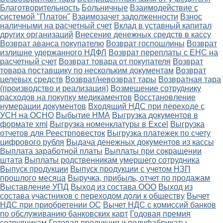
Благотворительность
Больничные
Взаимодействие с
системой "Платон"
Взаимозачет задолженности
Взнос
наличными на расчетный счет
Вклад в уставный капитал
других организаций
Внесение денежных средств в кассу
Возврат аванса покупателю
Возврат госпошлины
Возврат
излишне удержанного НДФЛ
Возврат переплаты с ЕНС на
расчетный счет
Возврат товара от покупателя
Возврат
товара поставщику по нескольким документам
Возврат
целевых средств
Возврат/невозврат тары
Возвратная тара
(производство и реализация)
Возмещение сотруднику
расходов на покупку медикаментов
Восстановление
нумерации документов
Входящий НДС при переходе с
УСН на ОСНО
Выбытие НМА
Выгрузка документов в
формате xml
Выгрузка номенклатуры в Excel
Выгрузка
отчетов для Реестрповесток
Выгрузка платежек по счету
цифрового рубля
Выдача денежных документов из кассы
Выплата заработной платы
Выплаты при сокращении
штата
Выплаты родственникам умершего сотрудника
Выпуск продукции
Выпуск продукции с учетом НЗП
прошлого месяца
Выручка, прибыль, отчет по продажам
Выставление УПД
Выход из состава ООО
Выход из
состава участников с переходом доли к обществу
Вычет
НДС при приобретении ОС
Вычет НДС с комиссий банков
по обслуживанию банковских карт
Годовая премия
сотрудникам
Готовая продукция и полуфабрикаты