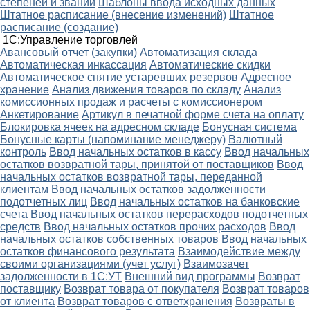
степеней и званий
Шаблоны ввода исходных данных
Штатное расписание (внесение изменений)
Штатное
расписание (создание)
1С:Управление торговлей
Авансовый отчет (закупки)
Автоматизация склада
Автоматическая инкассация
Автоматические скидки
Автоматическое снятие устаревших резервов
Адресное
хранение
Анализ движения товаров по складу
Анализ
комиссионных продаж и расчеты с комиссионером
Анкетирование
Артикул в печатной форме счета на оплату
Блокировка ячеек на адресном складе
Бонусная система
Бонусные карты (напоминание менеджеру)
Валютный
контроль
Ввод начальных остатков в кассу
Ввод начальных
остатков возвратной тары, принятой от поставщиков
Ввод
начальных остатков возвратной тары, переданной
клиентам
Ввод начальных остатков задолженности
подотчетных лиц
Ввод начальных остатков на банковские
счета
Ввод начальных остатков перерасходов подотчетных
средств
Ввод начальных остатков прочих расходов
Ввод
начальных остатков собственных товаров
Ввод начальных
остатков финансового результата
Взаимодействие между
своими организациями (учет услуг)
Взаимозачет
задолженности в 1С:УТ
Внешний вид программы
Возврат
поставщику
Возврат товара от покупателя
Возврат товаров
от клиента
Возврат товаров с ответхранения
Возвраты в