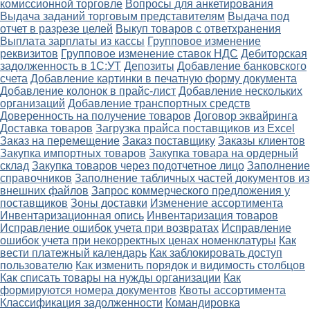
комиссионной торговле
Вопросы для анкетирования
Выдача заданий торговым представителям
Выдача под
отчет в разрезе целей
Выкуп товаров с ответхранения
Выплата зарплаты из кассы
Групповое изменение
реквизитов
Групповое изменение ставок НДС
Дебиторская
задолженность в 1С:УТ
Депозиты
Добавление банковского
счета
Добавление картинки в печатную форму документа
Добавление колонок в прайс-лист
Добавление нескольких
организаций
Добавление транспортных средств
Доверенность на получение товаров
Договор эквайринга
Доставка товаров
Загрузка прайса поставщиков из Excel
Заказ на перемещение
Заказ поставщику
Заказы клиентов
Закупка импортных товаров
Закупка товара на ордерный
склад
Закупка товаров через подотчетное лицо
Заполнение
справочников
Заполнение табличных частей документов из
внешних файлов
Запрос коммерческого предложения у
поставщиков
Зоны доставки
Изменение ассортимента
Инвентаризационная опись
Инвентаризация товаров
Исправление ошибок учета при возвратах
Исправление
ошибок учета при некорректных ценах номенклатуры
Как
вести платежный календарь
Как заблокировать доступ
пользователю
Как изменить порядок и видимость столбцов
Как списать товары на нужды организации
Как
формируются номера документов
Квоты ассортимента
Классификация задолженности
Командировка