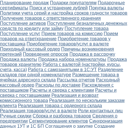
Планирование продаж
Подарки покупателям
Подарочные
сертификаты
Поиск и устранение дублей
Покупка валюты
Политики учета серий и настройка сроков годности товаров
Получение товаров с ответственного хранения
Поступление активов
Поступление безналичных денежных
средств по кредиту или займу
Поступление товара
Поступление услуг
Прием товаров на комиссию
Прием
товаров на ответхранение
Приобретение товаров у
поставщика
Приобретение товаров/услуг в валюте
Приходный кассовый ордер
Причины возникновения
претензий
Проведение опросов
Продажа в рассрочку
Продажа валюты
Продажа набора номенклатуры
Продажа
товаров хранителю
Работа с валютой (настройки, курсы,
счета, касса)
Работа с самозанятыми в 1С:УТ
Разделение
складов при одной номенклатуре
Размещение товара в
ячейках адресного склада
Рассылка отчетов
Расходный
кассовый ордер
Расходы по доставке
Расхождения с
поставщиком
Расчеты и сверка с клиентами
Расчеты и
сверка с поставщиками
Реализация и возврат
комиссионного товара
Реализация по нескольким заказам
клиента
Реализация товара с ордерного склада
Реализация товаров/услуг в валюте
Роли контактных лиц
Ручные скидки
Сборка и разборка товаров
Сведения о
предприятии
Сегментирование клиентов
Синхронизация
данных 1УТ и 1С БП
Соглашения о закупке
Создание