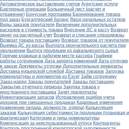
Автоматическое выставление счетов
Агентские услуги
Бартерные операции
Больничный лист (расчет и
отражение)
Бонусная программа
Бронирование товара
под заказ
Бухгалтерский баланс
Ввод начальных остатков
Виды заказов покупателя
Включение дополнительных
расходов в стоимость товара
Внесение ДС в кассу
Возврат
денег на расчетный счет
Возврат и списание спецодежды
Возврат товара поставщику
Возврат товаров от покупателя
Выемка ДС из кассы
Выплата окончательного расчета при
увольнении
Выпуск продукции из давальческого сырья
Горячие клавиши в рабочем месте кассира
Графики
работы сотрудников
Дата запрета изменений
Дата отгрузки
в заказе
Документы отгрузки
Дополнительные реквизиты
Доставка курьерской службой
Доставка товаров
Загрузка
номенклатуры и документов из Excel
Займ сотруднику
Заказ-наряд
Заказы покупателей
Заказы поставщику
Закрытие отчетного периода
Закупка товара у
иностранного поставщика
Зачет предоплаты
Инвентаризация запасов
Исправление ошибок учета
доходов при смешанных продажах
Кадровые изменения
(изменение оклада, должности, отдела)
Калькуляция
заказов
Калькуляция себестоимости продукции (плановая и
фактическая)
Категории и типы номенклатуры
Компенсация за неиспользованный отпуск
Контрагенты
Контроль просроченной кредиторской задолженности