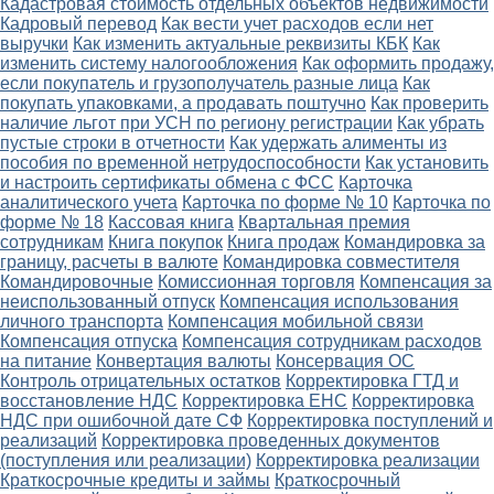
Кадастровая стоимость отдельных объектов недвижимости
Кадровый перевод
Как вести учет расходов если нет
выручки
Как изменить актуальные реквизиты КБК
Как
изменить систему налогообложения
Как оформить продажу,
если покупатель и грузополучатель разные лица
Как
покупать упаковками, а продавать поштучно
Как проверить
наличие льгот при УСН по региону регистрации
Как убрать
пустые строки в отчетности
Как удержать алименты из
пособия по временной нетрудоспособности
Как установить
и настроить сертификаты обмена с ФСС
Карточка
аналитического учета
Карточка по форме № 10
Карточка по
форме № 18
Кассовая книга
Квартальная премия
сотрудникам
Книга покупок
Книга продаж
Командировка за
границу, расчеты в валюте
Командировка совместителя
Командировочные
Комиссионная торговля
Компенсация за
неиспользованный отпуск
Компенсация использования
личного транспорта
Компенсация мобильной связи
Компенсация отпуска
Компенсация сотрудникам расходов
на питание
Конвертация валюты
Консервация ОС
Контроль отрицательных остатков
Корректировка ГТД и
восстановление НДС
Корректировка ЕНС
Корректировка
НДС при ошибочной дате СФ
Корректировка поступлений и
реализаций
Корректировка проведенных документов
(поступления или реализации)
Корректировка реализации
Краткосрочные кредиты и займы
Краткосрочный