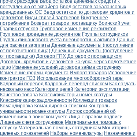
прочих расходов
Ввод остатков денежных средств к
поступлению от эквайера
Ввод остатков забалансовых
арендованных ОС
Ввод остатков по договорам кредитов и
депозитов
Виды связей партнеров
Внутреннее
потребление
Возврат товаров поставщику
Воинский учет
График отпусков
Групповое изменение реквизитов
Групповое проведение документов
Группы сотрудников
Группы финансового учета внеоборотных активов
Данные
для расчета зарплаты
Денежные документы (поступление
от подотчетного лица)
Денежные документы (поступление
от поставщика)
Договор ГПХ
Договор с поставщиком
Договоры кредитов и депозитов
Закупка через подотчетное
лицо
Изменение условий договора займа сотруднику
Изменение формы документа
Импорт товаров
Исполнение
контрактов ГОЗ
Использование многооборотной тары
Кадровый перевод
Кадровый перевод списком
Как создать
несколько касс
Категории целей
Категории эксплуатации
Качество товара
Классификаторы номенклатуры
Классификация задолженности
Коллекции товаров
Командировка
Командировка списком
Контроль
уникальности номенклатуры
Листок сообщений об
изменениях в воинском учете
Лица с правом подписи
Лицевые счета сотрудников
Материальная помощь к
отпуску
Материальная помощь сотрудникам
Мониторинг
целевых показателей
Наборы номенклатуры
Назначение и