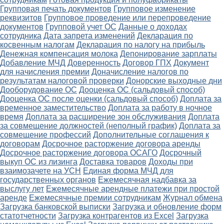
Групповая печать документов
Групповое изменение
реквизитов
Групповое проведение или перепроведение
документов
Групповой учет ОС
Данные о доходах
сотрудника
Дата запрета изменений
Декларация по
косвенным налогам
Декларация по налогу на прибыль
Денежная компенсация молока
Депонирование зарплаты
Добавление МЧД
Доверенность
Договор ГПХ
Документ
для начисления премии
Доначисление налогов по
результатам налоговой проверки
Донорские выходные дни
Дооборудование ОС
Дооценка ОС (сальдовый способ)
Дооценка ОС после оценки (сальдовый способ)
Доплата за
временное заместительство
Доплата за работу в ночное
время
Доплата за расширение зон обслуживания
Доплата
за совмещение должностей (неполный график)
Доплата за
совмещение профессий
Дополнительные соглашения к
договорам
Досрочное расторжение договора аренды
Досрочное расторжение договора ОСАГО
Досрочный
выкуп ОС из лизинга
Доставка товаров
Доходы при
взаимозачете на УСН
Единая форма МЧД для
государственных органов
Ежемесячная надбавка за
выслугу лет
Ежемесячные арендные платежи при простой
аренде
Ежемесячные премии сотрудникам
Журнал обмена
Загрузка банковской выписки
Загрузка и обновление форм
статотчетности
Загрузка контрагентов из Excel
Загрузка