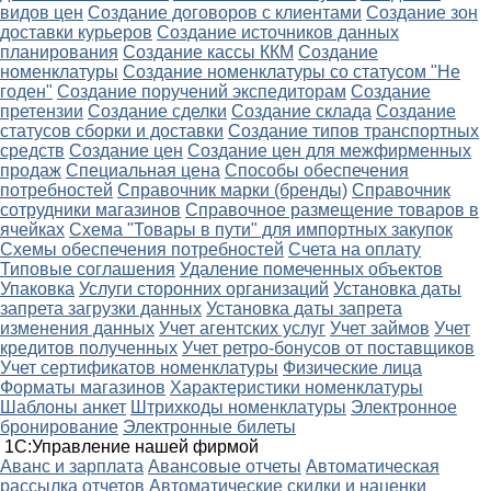
видов цен
Создание договоров с клиентами
Создание зон
доставки курьеров
Создание источников данных
планирования
Создание кассы ККМ
Создание
номенклатуры
Создание номенклатуры со статусом "Не
годен"
Создание поручений экспедиторам
Создание
претензии
Создание сделки
Создание склада
Создание
статусов сборки и доставки
Создание типов транспортных
средств
Создание цен
Создание цен для межфирменных
продаж
Специальная цена
Способы обеспечения
потребностей
Справочник марки (бренды)
Справочник
сотрудники магазинов
Справочное размещение товаров в
ячейках
Схема "Товары в пути" для импортных закупок
Схемы обеспечения потребностей
Счета на оплату
Типовые соглашения
Удаление помеченных объектов
Упаковка
Услуги сторонних организаций
Установка даты
запрета загрузки данных
Установка даты запрета
изменения данных
Учет агентских услуг
Учет займов
Учет
кредитов полученных
Учет ретро-бонусов от поставщиков
Учет сертификатов номенклатуры
Физические лица
Форматы магазинов
Характеристики номенклатуры
Шаблоны анкет
Штрихкоды номенклатуры
Электронное
бронирование
Электронные билеты
1С:Управление нашей фирмой
Аванс и зарплата
Авансовые отчеты
Автоматическая
рассылка отчетов
Автоматические скидки и наценки