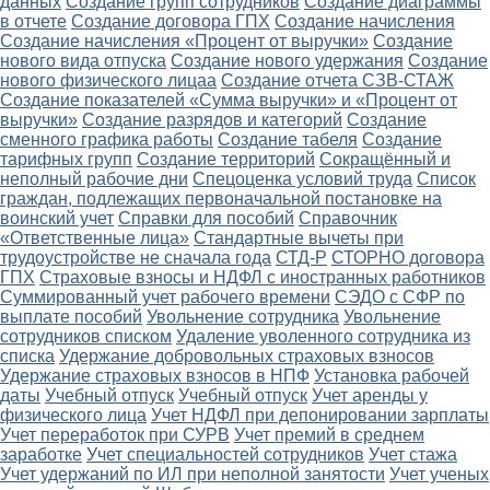
данных
Создание групп сотрудников
Создание диаграммы
в отчете
Создание договора ГПХ
Создание начисления
Создание начисления «Процент от выручки»
Создание
нового вида отпуска
Создание нового удержания
Создание
нового физического лицаа
Создание отчета СЗВ-СТАЖ
Создание показателей «Сумма выручки» и «Процент от
выручки»
Создание разрядов и категорий
Создание
сменного графика работы
Создание табеля
Создание
тарифных групп
Создание территорий
Сокращённый и
неполный рабочие дни
Спецоценка условий труда
Список
граждан, подлежащих первоначальной постановке на
воинский учет
Справки для пособий
Справочник
«Ответственные лица»
Стандартные вычеты при
трудоустройстве не сначала года
СТД-Р
СТОРНО договора
ГПХ
Страховые взносы и НДФЛ с иностранных работников
Суммированный учет рабочего времени
СЭДО с СФР по
выплате пособий
Увольнение сотрудника
Увольнение
сотрудников списком
Удаление уволенного сотрудника из
списка
Удержание добровольных страховых взносов
Удержание страховых взносов в НПФ
Установка рабочей
даты
Учебный отпуск
Учебный отпуск
Учет аренды у
физического лица
Учет НДФЛ при депонировании зарплаты
Учет переработок при СУРВ
Учет премий в среднем
заработке
Учет специальностей сотрудников
Учет стажа
Учет удержаний по ИЛ при неполной занятости
Учет ученых