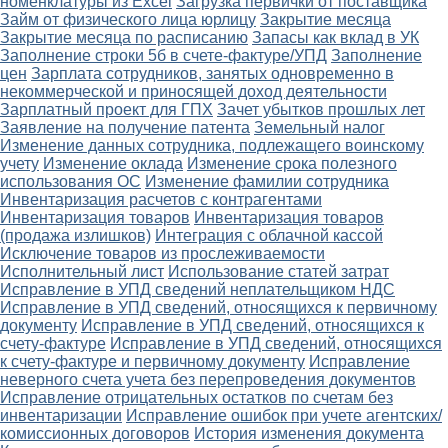
номенклатуры из Excel
Загрузка первички от поставщика
Займ от физического лица юрлицу
Закрытие месяца
Закрытие месяца по расписанию
Запасы как вклад в УК
Заполнение строки 5б в счете-фактуре/УПД
Заполнение
цен
Зарплата сотрудников, занятых одновременно в
некоммерческой и приносящей доход деятельности
Зарплатный проект для ГПХ
Зачет убытков прошлых лет
Заявление на получение патента
Земельный налог
Изменение данных сотрудника, подлежащего воинскому
учету
Изменение оклада
Изменение срока полезного
использования ОС
Изменение фамилии сотрудника
Инвентаризация расчетов с контрагентами
Инвентаризация товаров
Инвентаризация товаров
(продажа излишков)
Интеграция с облачной кассой
Исключение товаров из прослеживаемости
Исполнительный лист
Использование статей затрат
Исправление в УПД сведений неплательщиком НДС
Исправление в УПД сведений, относящихся к первичному
документу
Исправление в УПД сведений, относящихся к
счету-фактуре
Исправление в УПД сведений, относящихся
к счету-фактуре и первичному документу
Исправление
неверного счета учета без перепроведения документов
Исправление отрицательных остатков по счетам без
инвентаризации
Исправление ошибок при учете агентских/
комиссионных договоров
История изменения документа