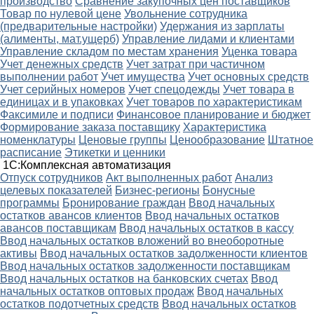
производство
Сравнение закупочных цен поставщиков
Товар по нулевой цене
Увольнение сотрудника
(предварительные настройки)
Удержания из зарплаты
(алименты, мат.ущерб)
Управление лидами и клиентами
Управление складом по местам хранения
Уценка товара
Учет денежных средств
Учет затрат при частичном
выполнении работ
Учет имущества
Учет основных средств
Учет серийных номеров
Учет спецодежды
Учет товара в
единицах и в упаковках
Учет товаров по характеристикам
Факсимиле и подписи
Финансовое планирование и бюджет
Формирование заказа поставщику
Характеристика
номенклатуры
Ценовые группы
Ценообразование
Штатное
расписание
Этикетки и ценники
1С:Комплексная автоматизация
Oтпуск сотрудников
Акт выполненных работ
Анализ
целевых показателей
Бизнес-регионы
Бонусные
программы
Бронирование граждан
Ввод начальных
остатков авансов клиентов
Ввод начальных остатков
авансов поставщикам
Ввод начальных остатков в кассу
Ввод начальных остатков вложений во внеоборотные
активы
Ввод начальных остатков задолженности клиентов
Ввод начальных остатков задолженности поставщикам
Ввод начальных остатков на банковских счетах
Ввод
начальных остатков оптовых продаж
Ввод начальных
остатков подотчетных средств
Ввод начальных остатков