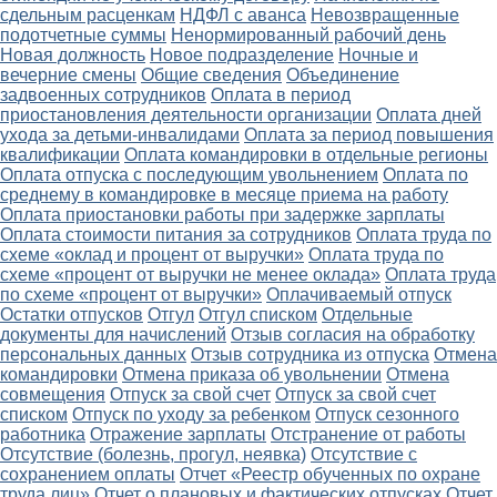
сдельным расценкам
НДФЛ с аванса
Невозвращенные
подотчетные суммы
Ненормированный рабочий день
Новая должность
Новое подразделение
Ночные и
вечерние смены
Общие сведения
Объединение
задвоенных сотрудников
Оплата в период
приостановления деятельности организации
Оплата дней
ухода за детьми-инвалидами
Оплата за период повышения
квалификации
Оплата командировки в отдельные регионы
Оплата отпуска с последующим увольнением
Оплата по
среднему в командировке в месяце приема на работу
Оплата приостановки работы при задержке зарплаты
Оплата стоимости питания за сотрудников
Оплата труда по
схеме «оклад и процент от выручки»
Оплата труда по
схеме «процент от выручки не менее оклада»
Оплата труда
по схеме «процент от выручки»
Оплачиваемый отпуск
Остатки отпусков
Отгул
Отгул списком
Отдельные
документы для начислений
Отзыв согласия на обработку
персональных данных
Отзыв сотрудника из отпуска
Отмена
командировки
Отмена приказа об увольнении
Отмена
совмещения
Отпуск за свой счет
Отпуск за свой счет
списком
Отпуск по уходу за ребенком
Отпуск сезонного
работника
Отражение зарплаты
Отстранение от работы
Отсутствие (болезнь, прогул, неявка)
Отсутствие с
сохранением оплаты
Отчет «Реестр обученных по охране
труда лиц»
Отчет о плановых и фактических отпусках
Отчет