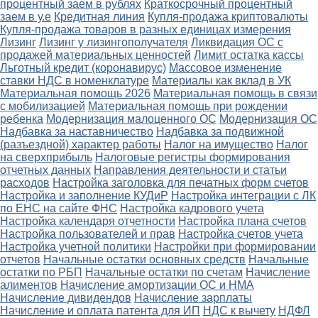
процентный заем в рублях
Краткосрочный процентный
заем в у.е
Кредитная линия
Купля-продажа криптовалюты
Купля-продажа товаров в разных единицах измерения
Лизинг
Лизинг у лизингополучателя
Ликвидация ОС с
продажей материальных ценностей
Лимит остатка кассы
Льготный кредит (коронавирус)
Массовое изменение
ставки НДС в номенклатуре
Материалы как вклад в УК
Материальная помощь 2026
Материальная помощь в связи
с мобилизацией
Материальная помощь при рождении
ребенка
Модернизация малоценного ОС
Модернизация ОС
Надбавка за наставничество
Надбавка за подвижной
(разъездной) характер работы
Налог на имущество
Налог
на сверхприбыль
Налоговые регистры формирования
отчетных данных
Направления деятельности и статьи
расходов
Настройка заголовка для печатных форм счетов
Настройка и заполнение КУДиР
Настройка интеграции с ЛК
по ЕНС на сайте ФНС
Настройка кадрового учета
Настройка календаря отчетности
Настройка плана счетов
Настройка пользователей и прав
Настройка счетов учета
Настройка учетной политики
Настройки при формировании
отчетов
Начальные остатки основных средств
Начальные
остатки по РБП
Начальные остатки по счетам
Начисление
алиментов
Начисление амортизации ОС и НМА
Начисление дивидендов
Начисление зарплаты
Начисление и оплата патента для ИП
НДС к вычету
НДФЛ