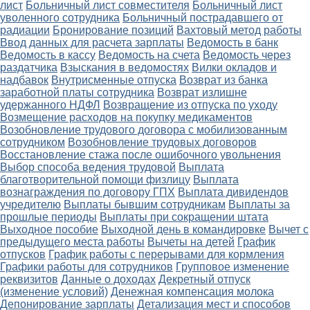
лист
Больничный лист совместителя
Больничный лист
уволенного сотрудника
Больничный пострадавшего от
радиации
Бронирование позиций
Вахтовый метод работы
Ввод данных для расчета зарплаты
Ведомость в банк
Ведомость в кассу
Ведомость на счета
Ведомость через
раздатчика
Взыскания в ведомостях
Вилки окладов и
надбавок
Внутрисменные отпуска
Возврат из банка
заработной платы сотрудника
Возврат излишне
удержанного НДФЛ
Возвращение из отпуска по уходу
Возмещение расходов на покупку медикаментов
Возобновление трудового договора с мобилизованным
сотрудником
Возобновление трудовых договоров
Восстановление стажа после ошибочного увольнения
Выбор способа ведения трудовой
Выплата
благотворительной помощи физлицу
Выплата
вознаграждения по договору ГПХ
Выплата дивидендов
учредителю
Выплаты бывшим сотрудникам
Выплаты за
прошлые периоды
Выплаты при сокращении штата
Выходное пособие
Выходной день в командировке
Вычет с
предыдущего места работы
Вычеты на детей
График
отпусков
График работы с перерывами для кормления
Графики работы для сотрудников
Групповое изменение
реквизитов
Данные о доходах
Декретный отпуск
(изменение условий)
Денежная компенсация молока
Депонирование зарплаты
Детализация мест и способов