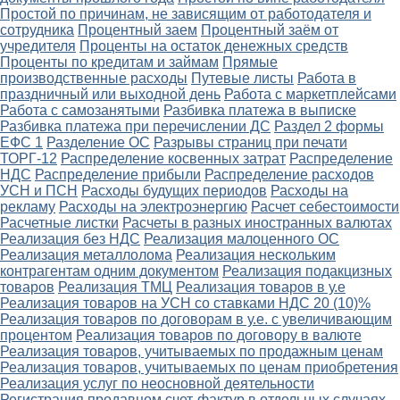
Простой по причинам, не зависящим от работодателя и
сотрудника
Процентный заем
Процентный заём от
учредителя
Проценты на остаток денежных средств
Проценты по кредитам и займам
Прямые
производственные расходы
Путевые листы
Работа в
праздничный или выходной день
Работа с маркетплейсами
Работа с самозанятыми
Разбивка платежа в выписке
Разбивка платежа при перечислении ДС
Раздел 2 формы
ЕФС 1
Разделение ОС
Разрывы страниц при печати
ТОРГ-12
Распределение косвенных затрат
Распределение
НДС
Распределение прибыли
Распределение расходов
УСН и ПСН
Расходы будущих периодов
Расходы на
рекламу
Расходы на электроэнергию
Расчет себестоимости
Расчетные листки
Расчеты в разных иностранных валютах
Реализация без НДС
Реализация малоценного ОС
Реализация металлолома
Реализация нескольким
контрагентам одним документом
Реализация подакцизных
товаров
Реализация ТМЦ
Реализация товаров в у.е
Реализация товаров на УСН со ставками НДС 20 (10)%
Реализация товаров по договорам в у.е. с увеличивающим
процентом
Реализация товаров по договору в валюте
Реализация товаров, учитываемых по продажным ценам
Реализация товаров, учитываемых по ценам приобретения
Реализация услуг по неосновной деятельности
Регистрация продавцом счет-фактур в отдельных случаях