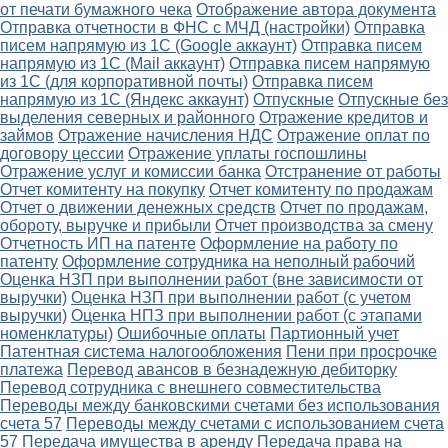
от печати бумажного чека
Отображение автора документа
Отправка отчетности в ФНС с МЧД (настройки)
Отправка
писем напрямую из 1С (Google аккаунт)
Отправка писем
напрямую из 1С (Mail аккаунт)
Отправка писем напрямую
из 1С (для корпоративной почты)
Отправка писем
напрямую из 1С (Яндекс аккаунт)
Отпускные
Отпускные без
выделения северных и районного
Отражение кредитов и
займов
Отражение начисления НДС
Отражение оплат по
договору цессии
Отражение уплаты госпошлины
Отражение услуг и комиссии банка
Отстранение от работы
Отчет комитенту на покупку
Отчет комитенту по продажам
Отчет о движении денежных средств
Отчет по продажам,
обороту, выручке и прибыли
Отчет производства за смену
Отчетность ИП на патенте
Оформление на работу по
патенту
Оформление сотрудника на неполный рабочий
Оценка НЗП при выполнении работ (вне зависимости от
выручки)
Оценка НЗП при выполнении работ (с учетом
выручки)
Оценка НПЗ при выполнении работ (с этапами
номенклатуры)
Ошибочные оплаты
Партионный учет
Патентная система налогообложения
Пени при просрочке
платежа
Перевод авансов в безнадежную дебиторку
Перевод сотрудника с внешнего совместительства
Переводы между банковскими счетами без использования
счета 57
Переводы между счетами с использованием счета
57
Передача имущества в аренду
Передача права на