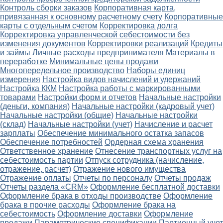
Контроль сборки заказов
Корпоративная карта,
привязанная к основному расчетному счету
Корпоративные
карты с отдельным счетом
Корректировка долга
Корректировка управленческой себестоимости без
изменения документов
Корректировки реализаций
Кредиты
и займы
Личные расходы предпринимателя
Материалы в
переработке
Минимальные цены продажи
Многопередельное производство
Наборы единиц
измерения
Настройка видов начислений и удержаний
Настройка ККМ
Настройка работы с маркированными
товарами
Настройки форм и отчетов
Начальные настройки
(деньги, компания)
Начальные настройки (кадровый учет)
Начальные настройки (общие)
Начальные настройки
(склад)
Начальные настройки (учет)
Начисление и расчет
зарплаты
Обеспечение минимального остатка запасов
Обеспечение потребностей
Ордерная схема хранения
Ответственное хранение
Отнесение транспортных услуг на
себестоимость партии
Отпуск сотрудника (начисление,
отражение, расчет)
Отражение нового имущества
Отражение оплаты
Отчеты по персоналу
Отчеты продаж
Отчеты раздела «CRM»
Оформление бесплатной доставки
Оформление брака в отходы производстве
Оформление
брака в прочие расходы
Оформление брака на
себестоимость
Оформление доставки
Оформление
продажи
Параметрические спецификации
Партионный учет