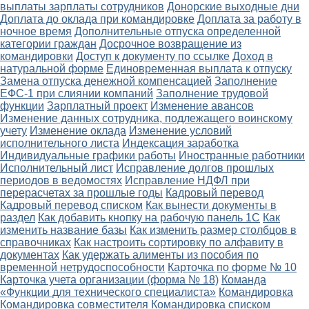
выплаты зарплаты сотрудников
Донорские выходные дни
Доплата до оклада при командировке
Доплата за работу в
ночное время
Дополнительные отпуска определенной
категории граждан
Досрочное возвращение из
командировки
Доступ к документу по ссылке
Доход в
натуральной форме
Единовременная выплата к отпуску
Замена отпуска денежной компенсацией
Заполнение
ЕФС-1 при слиянии компаний
Заполнение трудовой
функции
Зарплатный проект
Изменение авансов
Изменение данных сотрудника, подлежащего воинскому
учету
Изменение оклада
Изменение условий
исполнительного листа
Индексация заработка
Индивидуальные графики работы
Иностранные работники
Исполнительный лист
Исправление долгов прошлых
периодов в ведомостях
Исправление НДФЛ при
перерасчетах за прошлые годы
Кадровый перевод
Кадровый перевод списком
Как вынести документы в
раздел
Как добавить кнопку на рабочую панель 1С
Как
изменить название базы
Как изменить размер столбцов в
справочниках
Как настроить сортировку по алфавиту в
документах
Как удержать алименты из пособия по
временной нетрудоспособности
Карточка по форме № 10
Карточка учета организации (форма № 18)
Команда
«Функции для технического специалиста»
Командировка
Командировка совместителя
Командировка списком