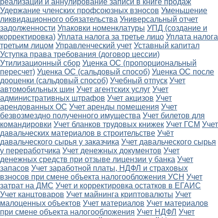
реализации и аннулирование записи в книге продаж
Удержание членских профсоюзных взносов
Уменьшение
ликвидационного обязательства
Универсальный отчет
задолженности
Упаковки номенклатуры
УПД (создание и
корректировка)
Уплата налога за третье лицо
Уплата налога
третьим лицом
Управленческий учет
Уставный капитал
Уступка права требования (договор цессии)
Утилизационный сбор
Уценка ОС (пропорциональный
пересчет)
Уценка ОС (сальдовый способ)
Уценка ОС после
дооценки (сальдовый способ)
Учебный отпуск
Учет
автомобильных шин
Учет агентских услуг
Учет
административных штрафов
Учет акцизов
Учет
арендованных ОС
Учет аренды помещения
Учет
безвозмездно полученного имущества
Учет билетов для
командировки
Учет бланков трудовых книжек
Учет ГСМ
Учет
давальческих материалов в строительстве
Учёт
давальческого сырья у заказчика
Учет давальческого сырья
у переработчика
Учет денежных документов
Учет
денежных средств при отзыве лицензии у банка
Учет
запасов
Учет заработной платы, НДФЛ и страховых
взносов при смене объекта налогообложения УСН
Учет
затрат на ДМС
Учет и корректировка остатков в ЕГАИС
Учет канцтоваров
Учет майнинга криптовалюты
Учет
малоценных объектов
Учет материалов
Учет материалов
при смене объекта налогообложения
Учет НДФЛ
Учет