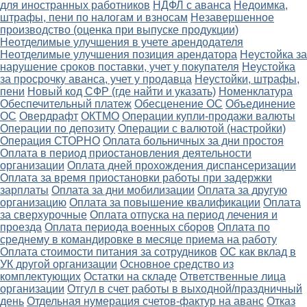
для иностранных работников
НДФЛ с аванса
Недоимка,
штрафы, пени по налогам и взносам
Незавершенное
производство (оценка при выпуске продукции)
Неотделимые улучшения в учете арендодателя
Неотделимые улучшения позиция арендатора
Неустойка за
нарушение сроков поставки, учет у покупателя
Неустойка
за просрочку аванса, учет у продавца
Неустойки, штрафы,
пени
Новый код СФР (где найти и указать)
Номенклатура
Обеспечительный платеж
Обесценение ОС
Объединение
ОС
Овердрафт
ОКТМО
Операции купли-продажи валюты
Операции по депозиту
Операции с валютой (настройки)
Операция СТОРНО
Оплата больничных за дни простоя
Оплата в период приостановления деятельности
организации
Оплата дней прохождения диспансеризации
Оплата за время приостановки работы при задержки
зарплаты
Оплата за дни мобилизации
Оплата за другую
организацию
Оплата за повышение квалификации
Оплата
за сверхурочные
Оплата отпуска на период лечения и
проезда
Оплата периода военных сборов
Оплата по
среднему в командировке в месяце приема на работу
Оплата стоимости питания за сотрудников
ОС как вклад в
УК другой организации
Основное средство из
комплектующих
Остатки на складе
Ответственные лица
организации
Отгул в счет работы в выходной/праздничный
день
Отдельная нумерация счетов-фактур на аванс
Отказ