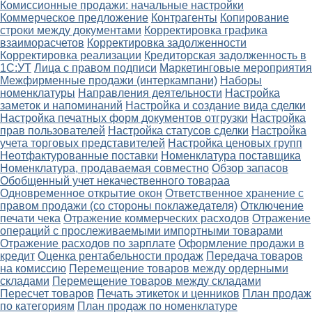
Комиссионные продажи: начальные настройки
Коммерческое предложение
Контрагенты
Копирование
строки между документами
Корректировка графика
взаиморасчетов
Корректировка задолженности
Корректировка реализации
Кредиторская задолженность в
1С:УТ
Лица с правом подписи
Маркетинговые мероприятия
Межфирменные продажи (интеркампани)
Наборы
номенклатуры
Направления деятельности
Настройка
заметок и напоминаний
Настройка и создание вида сделки
Настройка печатных форм документов отгрузки
Настройка
прав пользователей
Настройка статусов сделки
Настройка
учета торговых представителей
Настройка ценовых групп
Неотфактурованные поставки
Номенклатура поставщика
Номенклатура, продаваемая совместно
Обзор запасов
Обобщенный учет некачественного товараа
Одновременное открытие окон
Ответственное хранение с
правом продажи (со стороны поклажедателя)
Отключение
печати чека
Отражение коммерческих расходов
Отражение
операций с прослеживаемыми импортными товарами
Отражение расходов по зарплате
Оформление продажи в
кредит
Оценка рентабельности продаж
Передача товаров
на комиссию
Перемещение товаров между ордерными
складами
Перемещение товаров между складами
Пересчет товаров
Печать этикеток и ценников
План продаж
по категориям
План продаж по номенклатуре