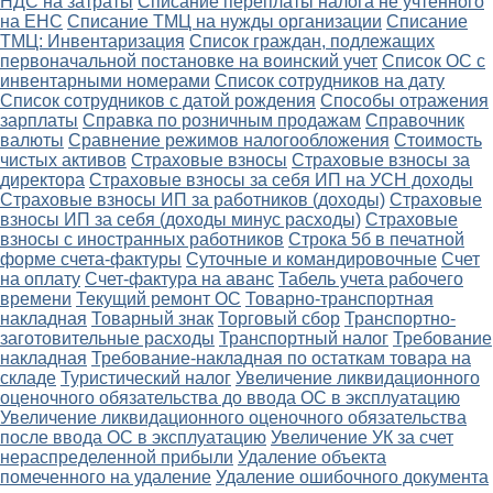
НДС на затраты
Списание переплаты налога не учтенного
на ЕНС
Списание ТМЦ на нужды организации
Списание
ТМЦ: Инвентаризация
Список граждан, подлежащих
первоначальной постановке на воинский учет
Список ОС с
инвентарными номерами
Список сотрудников на дату
Список сотрудников с датой рождения
Способы отражения
зарплаты
Справка по розничным продажам
Справочник
валюты
Сравнение режимов налогообложения
Стоимость
чистых активов
Страховые взносы
Страховые взносы за
директора
Страховые взносы за себя ИП на УСН доходы
Страховые взносы ИП за работников (доходы)
Страховые
взносы ИП за себя (доходы минус расходы)
Страховые
взносы с иностранных работников
Строка 5б в печатной
форме счета-фактуры
Суточные и командировочные
Счет
на оплату
Счет-фактура на аванс
Табель учета рабочего
времени
Текущий ремонт ОС
Товарно-транспортная
накладная
Товарный знак
Торговый сбор
Транспортно-
заготовительные расходы
Транспортный налог
Требование
накладная
Требование-накладная по остаткам товара на
складе
Туристический налог
Увеличение ликвидационного
оценочного обязательства до ввода ОС в эксплуатацию
Увеличение ликвидационного оценочного обязательства
после ввода ОС в эксплуатацию
Увеличение УК за счет
нераспределенной прибыли
Удаление объекта
помеченного на удаление
Удаление ошибочного документа