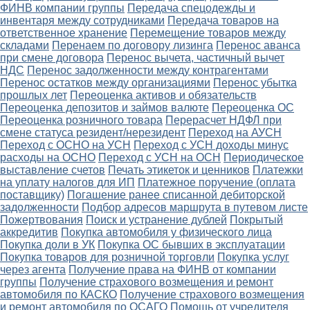
ФИНВ компании группы
Передача спецодежды и
инвентаря между сотрудниками
Передача товаров на
ответственное хранение
Перемещение товаров между
складами
Перенаем по договору лизинга
Перенос аванса
при смене договора
Перенос вычета, частичный вычет
НДС
Перенос задолженности между контрагентами
Перенос остатков между организациями
Перенос убытка
прошлых лет
Переоценка активов и обязательств
Переоценка депозитов и займов валюте
Переоценка ОС
Переоценка розничного товара
Перерасчет НДФЛ при
смене статуса резидент/нерезидент
Переход на АУСН
Переход с ОСНО на УСН
Переход с УСН доходы минус
расходы на ОСНО
Переход с УСН на ОСН
Периодическое
выставление счетов
Печать этикеток и ценников
Платежки
на уплату налогов для ИП
Платежное поручение (оплата
поставщику)
Погашение ранее списанной дебиторской
задолженности
Подбор адресов маршрута в путевом листе
Пожертвования
Поиск и устранение дублей
Покрытый
аккредитив
Покупка автомобиля у физического лица
Покупка доли в УК
Покупка ОС бывших в эксплуатации
Покупка товаров для розничной торговли
Покупка услуг
через агента
Получение права на ФИНВ от компании
группы
Получение страхового возмещения и ремонт
автомобиля по КАСКО
Получение страхового возмещения
и ремонт автомобиля по ОСАГО
Помощь от учредителя