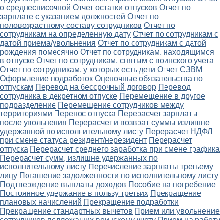
о среднесписочной
Отчет остатки отпусков
Отчет по
зарплате с указанием должностей
Отчет по
половозрастному составу сотрудников
Отчет по
сотрудникам на определенную дату
Отчет по сотрудникам с
датой приема/увольнения
Отчет по сотрудникам с датой
рождения помесячно
Отчет по сотрудникам, находящимся
в отпуске
Отчет по сотрудникам, снятым с воинского учета
Отчет по сотрудникам, у которых есть дети
Отчет СЗВМ
Оформление подработок
Оценочные обязательства по
отпускам
Перевод на бессрочный договор
Перевод
сотрудника в декретном отпуске
Перемещение в другое
подразделение
Перемещение сотрудников между
территориями
Перенос отпуска
Перерасчет зарплаты
после увольнения
Перерасчет и возврат суммы излишне
удержанной по исполнительному листу
Перерасчет НДФЛ
при смене статуса резидент/нерезидент
Перерасчет
отпуска
Перерасчет среднего заработка при смене графика
Перерасчет сумм, излишне удержанных по
исполнительному листу
Перечисление зарплаты третьему
лицу
Погашение задолженности по исполнительному листу
Подтверждение выплаты доходов
Пособие на погребение
Постоянное удержание в пользу третьих
Прекращение
плановых начислений
Прекращение подработки
Прекращение стандартных вычетов
Прием или увольнение
сотрудников подлежащих воинскому учету
Прием на работу