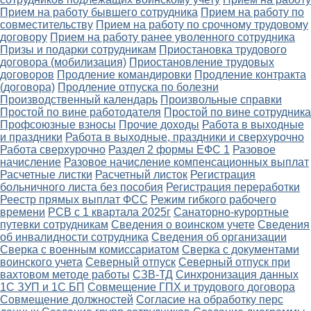
Прием на работу бывшего сотрудника
Прием на работу по
совместительству
Прием на работу по срочному трудовому
договору
Прием на работу ранее уволенного сотрудника
Призы и подарки сотрудникам
Приостановка трудового
договора (мобилизация)
Приостановление трудовых
договоров
Продление командировки
Продление контракта
(договора)
Продление отпуска по болезни
Производственный календарь
Произвольные справки
Простой по вине работодателя
Простой по вине сотрудника
Профсоюзные взносы
Прочие доходы
Работа в выходные
и праздники
Работа в выходные, праздники и сверхурочно
Работа сверхурочно
Раздел 2 формы ЕФС 1
Разовое
начисление
Разовое начисление компенсационных выплат
Расчетные листки
Расчетный листок
Регистрация
больничного листа без пособия
Регистрация переработки
Реестр прямых выплат ФСС
Режим гибкого рабочего
времени
РСВ с 1 квартала 2025г
Санаторно-курортные
путевки сотрудникам
Сведения о воинском учете
Сведения
об инвалидности сотрудника
Сведения об организации
Сверка с военным комиссариатом
Сверка с документами
воинского учета
Северный отпуск
Северный отпуск при
вахтовом методе работы
СЗВ-ТД
Синхронизация данных
1С ЗУП и 1С БП
Совмещение ГПХ и трудового договора
Совмещение должностей
Согласие на обработку перс