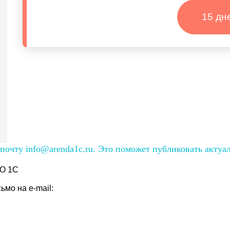
15 дн
очту info@arenda1c.ru. Это поможет публиковать актуа
О 1С
мо на e-mail: