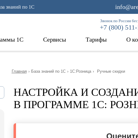
info@are
аза знаний по 1С
Звонок по России бе
+7 (800) 511
раммы 1С
Сервисы
Тарифы
О к
Главная
›
База знаний по 1С
›
1С:Розница
›
Ручные скидки
НАСТРОЙКА И СОЗДАН
В ПРОГРАММЕ 1С: РОЗ
Оцените