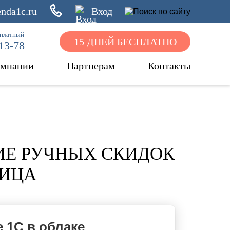
nda1c.ru
Вход
сплатный
15 ДНЕЙ БЕСПЛАТНО
-13-78
омпании
Партнерам
Контакты
ИЕ РУЧНЫХ СКИДОК
НИЦА
 1С в облаке