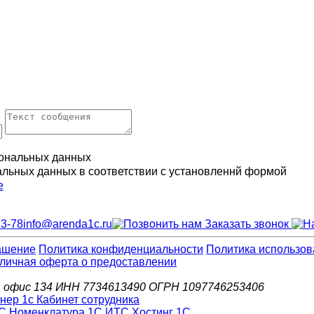
ональных данных
альных данных в соответствии с установленнй формой
е
13-78
info@arenda1c.ru
Заказать звонок
ашение
Политика конфиденциальности
Политика использов
личная оферта о предоставлении
д.6, офис 134 ИНН 7734613490 ОГРН 1097746253406
С Номенклатура
1С ИТС
Хостинг 1С