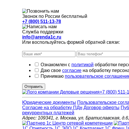
Звонок по России бесплатный
+7 (800) 511-13-78
Служба поддержки
info@arenda1c.ru
Или воспользуйтесь формой обратной связи:
Ознакомлен с
политикой
обработки перс
Даю свое
согласие
на обработку персон
Принимаю
пользовательское соглашени
Отправить
+7 (800) 511-
Юридические документы
Пользовательское согл
Cогласие на обработку ПДн
Договор оферты
Пуб
рекуррентных платежей
Адрес: 109341, г. Москва, ул. Братиславская, 
1С Отчетность
1С ЭДО
1С Контрагент
1С Фреш
1