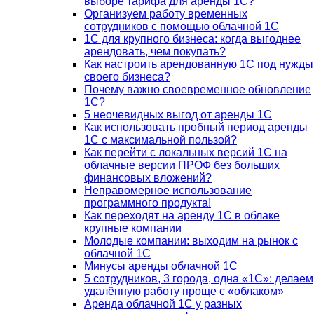
выборе тарифа для аренды 1С?
Организуем работу временных
сотрудников с помощью облачной 1С
1С для крупного бизнеса: когда выгоднее
арендовать, чем покупать?
Как настроить арендованную 1С под нужды
своего бизнеса?
Почему важно своевременное обновление
1С?
5 неочевидных выгод от аренды 1С
Как использовать пробный период аренды
1С с максимальной пользой?
Как перейти с локальных версий 1С на
облачные версии ПРОФ без больших
финансовых вложений?
Неправомерное использование
программного продукта!
Как переходят на аренду 1С в облаке
крупные компании
Молодые компании: выходим на рынок с
облачной 1С
Минусы аренды облачной 1С
5 сотрудников, 3 города, одна «1С»: делаем
удалённую работу проще с «облаком»
Аренда облачной 1С у разных