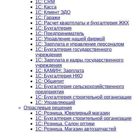
1C: CRM
1C: Касса
1С: Клиент ЭДО
1С: Гаражи
1C: Расчет квартплаты и бухгалтерия ЖКХ
1C: Бухгалтерия
1C: Предприниматель
1C: Управление нашей фирмой
1C: Зарплата и управление персоналом
1C: Бухгалтерия государственного
учреждения
1C: Зарплата и кадры государственного
учреждения
1C: КАМИН: Зарплата
1C: Бухгалтерия НКО
1С: Общепит
1С: Бухгалтерия сельскохозяйст­венного
предприятия
1С: Бухгалтерия строительной организации
1С: Управляющий
Отраслевые решения
1С: Розница. Ювелирный магазин
1С: Бухгалтерия строительной организации
1С: Розница. Салон оптики
1С: Розница. Магазин автозапчастей