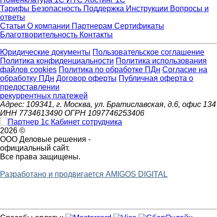
Тарифы
Безопасность
Поддержка
Инструкции
Вопросы и
ответы
Статьи
О компании
Партнерам
Сертификаты
Благотворительность
Контакты
Юридические документы
Пользовательское соглашение
Политика конфиденциальности
Политика использования
файлов cookies
Политика по обработке ПДн
Cогласие на
обработку ПДн
Договор оферты
Публичная оферта о
предоставлении
рекуррентных платежей
Адрес: 109341, г. Москва, ул. Братиславская, д.6, офис 134
ИНН 7734613490 ОГРН 1097746253406
2026 ©
ООО Деловые решения -
официальный сайт.
Все права защищены.
Разработано и продвигается AMIGOS DIGITAL