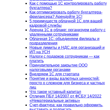
Как с помощью 1С контролировать работу
бухгалтера?
Как оптимизировать работу бухгалтера-
фрилансера? Арендуйте 1С!
5 преимуществ облачной 1С для вашей
кадровой службы
Аренда 1С в облаке: организуем работу с
удаленными сотрудниками
Облачная 1С: объединяем филиалы и
подразделения
Новые лимиты и НДС для организаций и
ИП на УСН
Налоги с подарков сотрудникам — как
платить
Принудительное закрытие ООО
налоговыми органами
Внедряем 1С для стартапа
Понятие и виды валютных ценностей:
просто о сложном для бизнеса и частных
лиц
Что такое уставный капитал
Отличия ПБУ 14/2007 от ФСБУ 14/2022
«Нематериальные активы»
Счет-фактура: как правильно оформить,
выставить и подписать