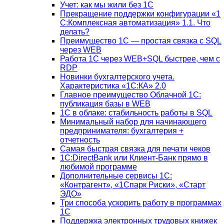
Учет: как мы жили без 1С
Прекращение поддержки конфигурации «1
С:Комплексная автоматизация» 1.1. Что
делать?
Преимущество 1С — простая связка с SQL
через WEB
Работа 1С через WEB+SQL быстрее, чем с
RDP
Новинки бухгалтерского учета.
Характеристика «1С:КА» 2.0
Главное преимущество Облачной 1С:
публикация базы в WEB
1С в облаке: стабильность работы в SQL
Минимальный набор для начинающего
предпринимателя: бухгалтерия +
отчетность
Самая быстрая связка для печати чеков
1С:DirectBank или Клиент-Банк прямо в
любимой программе
Дополнительные сервисы 1С:
«Контрагент», «1Спарк Риски», «Старт
ЭДО»
Три способа ускорить работу в программах
1С
Поддержка электронных трудовых книжек