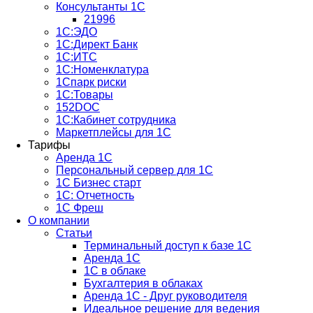
Консультанты 1С
21996
1С:ЭДО
1С:Директ Банк
1С:ИТС
1С:Номенклатура
1Спарк риски
1С:Товары
152DOC
1С:Кабинет сотрудника
Маркетплейсы для 1С
Тарифы
Аренда 1С
Персональный сервер для 1С
1С Бизнес старт
1С: Отчетность
1C Фреш
О компании
Статьи
Терминальный доступ к базе 1С
Аренда 1С
1С в облаке
Бухгалтерия в облаках
Аренда 1С - Друг руководителя
Идеальное решение для ведения