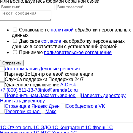
Или воспользуйтесь формой обратной связи:
Ознакомлен с
политикой
обработки персональных
данных
Даю свое
согласие
на обработку персональных
данных в соответствии с установленнй формой
Принимаю
пользовательское соглашение
Отправить
Поддержка 24/7
A-Desk
+7 (800) 511-13-78
info@arenda1c.ru
Заказать звонок
Написать директору
1С Отчетность
1С ЭДО
1С Контрагент
1С Фреш
1С
Номенклатура
1С ИТС
Хостинг 1С