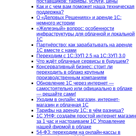
поставщиков: тарифы, услуги, цены
Как и с чем вам поможет наша техническая
поддержка?
О «Деловых Решениях» и аренде 1С:
немного истории
«Железный» вопрос: особенности
инфраструктуры для облачной и локальной
1С
Партнёрство: как зарабатывать на аренде
1С вместе с нами
Переходим с 1С:ЗУП 2.5 на 1С:ЗУП 3.0
Что ждёт облачные сервисы в будущем?
Консервативный бизнес: стоит ли
переходить в облако крупным
производственным компаниям
Обновление 1С через интернет —
самостоятельно или официально в облаке
— решайте сами!
Уходим в онлайн: магазин, интернет-
магазин и облачная 1С
Тарифы на аренду 1С: в чём разница?
1С УНФ: создаём простой интернет магазин
за 1 час и настраиваем 1С Управление
нашей фирмой в облаке
54-ФЗ: переходим на онлайн-кассы в