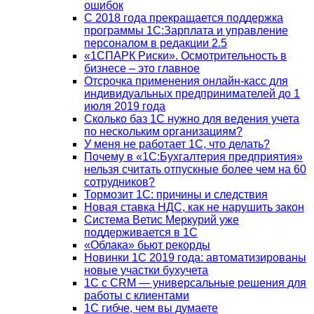
ошибок
С 2018 года прекращается поддержка
программы 1С:Зарплата и управление
персоналом в редакции 2.5
«1СПАРК Риски». Осмотрительность в
бизнесе – это главное
Отсрочка применения онлайн-касс для
индивидуальных предпринимателей до 1
июля 2019 года
Сколько баз 1C нужно для ведения учета
по нескольким организациям?
У меня не работает 1С, что делать?
Почему в «1С:Бухгалтерия предприятия»
нельзя считать отпускные более чем на 60
сотрудников?
Тормозит 1C: причины и следствия
Новая ставка НДС, как не нарушить закон
Система Ветис Меркурий уже
поддерживается в 1С
«Облака» бьют рекорды
Новинки 1С 2019 года: автоматизированы
новые участки бухучета
1С с CRM — универсальные решения для
работы с клиентами
1С гибче, чем вы думаете