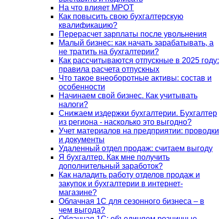
На что влияет МРОТ
Как повысить свою бухгалтерскую
квалификацию?
Перерасчет зарплаты после увольнения
Малый бизнес: как начать зарабатывать, а
не тратить на бухгалтерии?
Как рассчитываются отпускные в 2025 году:
правила расчета отпускных
Что такое внеоборотные активы: состав и
особенности
Начинаем свой бизнес. Как учитывать
налоги?
Снижаем издержки бухгалтерии. Бухгалтер
из региона - насколько это выгодно?
Учет материалов на предприятии: проводки
и документы
Удаленный отдел продаж: считаем выгоду
Я бухгалтер. Как мне получить
дополнительный заработок?
Как наладить работу отделов продаж и
закупок и бухгалтерии в интернет-
магазине?
Облачная 1С для сезонного бизнеса – в
чем выгода?
Облачная 1С: объединяем розничные