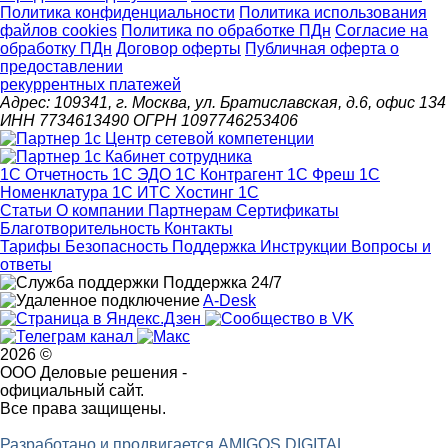
Политика конфиденциальности
Политика использования
файлов cookies
Политика по обработке ПДн
Cогласие на
обработку ПДн
Договор оферты
Публичная оферта о
предоставлении
рекуррентных платежей
Адрес: 109341, г. Москва, ул. Братиславская, д.6, офис 134
ИНН 7734613490 ОГРН 1097746253406
1С Отчетность
1С ЭДО
1С Контрагент
1С Фреш
1С
Номенклатура
1С ИТС
Хостинг 1С
Статьи
О компании
Партнерам
Сертификаты
Благотворительность
Контакты
Тарифы
Безопасность
Поддержка
Инструкции
Вопросы и
ответы
Поддержка 24/7
A-Desk
2026 ©
ООО Деловые решения -
официальный сайт.
Все права защищены.
Разработано и продвигается AMIGOS DIGITAL