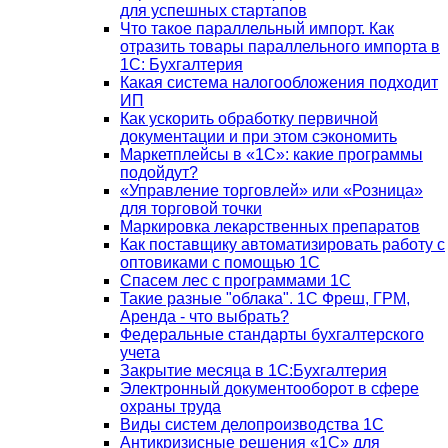
для успешных стартапов
Что такое параллельный импорт. Как
отразить товары параллельного импорта в
1С: Бухгалтерия
Какая система налогообложения подходит
ИП
Как ускорить обработку первичной
документации и при этом сэкономить
Маркетплейсы в «1С»: какие программы
подойдут?
«Управление торговлей» или «Розница»
для торговой точки
Маркировка лекарственных препаратов
Как поставщику автоматизировать работу с
оптовиками с помощью 1С
Спасем лес с программами 1С
Такие разные "облака". 1С Фреш, ГРМ,
Аренда - что выбрать?
Федеральные стандарты бухгалтерского
учета
Закрытие месяца в 1С:Бухгалтерия
Электронный документооборот в сфере
охраны труда
Виды систем делопроизводства 1C
Антикризисные решения «1С» для