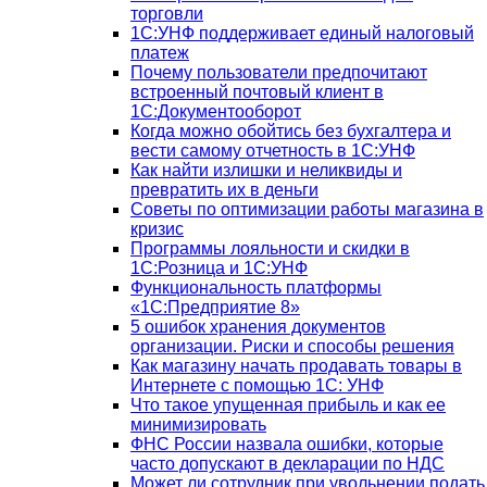
торговли
1С:УНФ поддерживает единый налоговый
платеж
Почему пользователи предпочитают
встроенный почтовый клиент в
1С:Документооборот
Когда можно обойтись без бухгалтера и
вести самому отчетность в 1С:УНФ
Как найти излишки и неликвиды и
превратить их в деньги
Советы по оптимизации работы магазина в
кризис
Программы лояльности и скидки в
1С:Розница и 1С:УНФ
Функциональность платформы
«1С:Предприятие 8»
5 ошибок хранения документов
организации. Риски и способы решения
Как магазину начать продавать товары в
Интернете с помощью 1С: УНФ
Что такое упущенная прибыль и как ее
минимизировать
ФНС России назвала ошибки, которые
часто допускают в декларации по НДС
Может ли сотрудник при увольнении подать