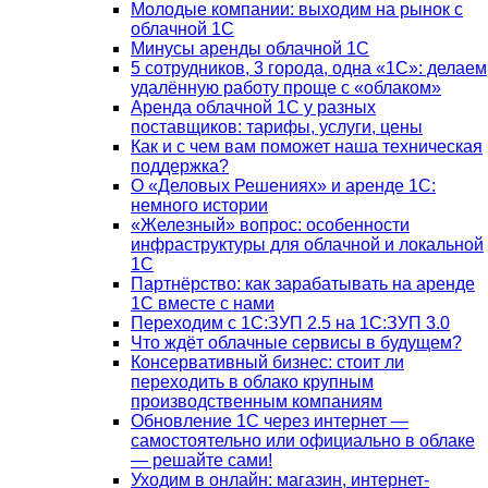
Молодые компании: выходим на рынок с
облачной 1С
Минусы аренды облачной 1С
5 сотрудников, 3 города, одна «1С»: делаем
удалённую работу проще с «облаком»
Аренда облачной 1С у разных
поставщиков: тарифы, услуги, цены
Как и с чем вам поможет наша техническая
поддержка?
О «Деловых Решениях» и аренде 1С:
немного истории
«Железный» вопрос: особенности
инфраструктуры для облачной и локальной
1С
Партнёрство: как зарабатывать на аренде
1С вместе с нами
Переходим с 1С:ЗУП 2.5 на 1С:ЗУП 3.0
Что ждёт облачные сервисы в будущем?
Консервативный бизнес: стоит ли
переходить в облако крупным
производственным компаниям
Обновление 1С через интернет —
самостоятельно или официально в облаке
— решайте сами!
Уходим в онлайн: магазин, интернет-