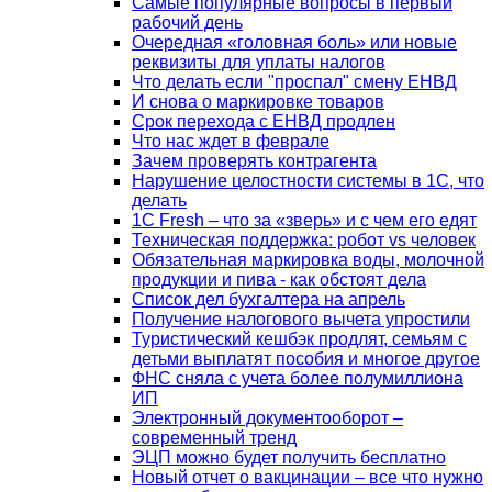
Самые популярные вопросы в первый
рабочий день
Очередная «головная боль» или новые
реквизиты для уплаты налогов
Что делать если "проспал" смену ЕНВД
И снова о маркировке товаров
Срок перехода с ЕНВД продлен
Что нас ждет в феврале
Зачем проверять контрагента
Нарушение целостности системы в 1С, что
делать
1С Fresh – что за «зверь» и с чем его едят
Техническая поддержка: робот vs человек
Обязательная маркировка воды, молочной
продукции и пива - как обстоят дела
Список дел бухгалтера на апрель
Получение налогового вычета упростили
Туристический кешбэк продлят, семьям с
детьми выплатят пособия и многое другое
ФНС сняла с учета более полумиллиона
ИП
Электронный документооборот –
современный тренд
ЭЦП можно будет получить бесплатно
Новый отчет о вакцинации – все что нужно