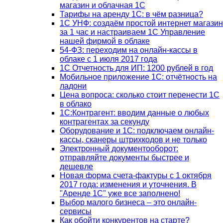
магазин и облачная 1С
Тарифы на аренду 1С: в чём разница?
1С УНФ: создаём простой интернет магазин
за 1 час и настраиваем 1С Управление
нашей фирмой в облаке
54-ФЗ: переходим на онлайн-кассы в
облаке с 1 июля 2017 года
1С Отчетность для ИП: 1200 рублей в год
Мобильное приложение 1С: отчётность на
ладони
Цена вопроса: сколько стоит перенести 1С
в облако
1С:Контрагент: вводим данные о любых
контрагентах за секунду
Оборудование и 1С: подключаем онлайн-
кассы, сканеры штрихкодов и не только
Электронный документооборот:
отправляйте документы быстрее и
дешевле
Новая форма счета-фактуры с 1 октября
2017 года: изменения и уточнения. В
"Аренде 1С" уже все заполнено!
Выбор малого бизнеса – это онлайн-
сервисы
Как обойти конкурентов на старте?