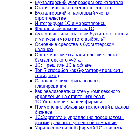
Бухгалтерский учет резервного капитала
Статистическая отчетность: что это
Бухгалтерский и налоговый учет в
строительстве
Интегрируем 1С и маркетплейсы
Фискальный накопитель 1С
Аутсорсинг или штатный бухгалтер: плюсы
и минусы и что в итоге выбрать?
Основные средства в бухгалтерском
балансе
Синтетические и аналитические счета
бухгалтерского учёта
1C: Фреш или 1С в облаке
Топ-7 способов как бухгалтеру повысить
свой доход
Основные виды финансового
планирования
Как реализовать систему комплексного
управления на старте бизнеса в
1С:Управление нашей фирмой
Применение облачных технологий в малом
бизнесе
1C:Зарплата и управление персоналом -
формируем штат успешной компании
Управление нашей фирмой 1C - система