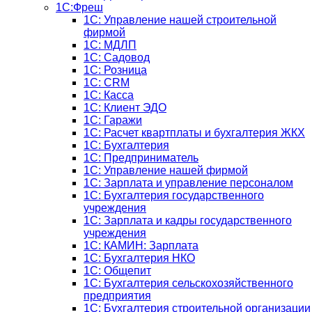
1С:Фреш
1С: Управление нашей строительной
фирмой
1С: МДЛП
1С: Садовод
1С: Розница
1C: CRM
1C: Касса
1С: Клиент ЭДО
1С: Гаражи
1C: Расчет квартплаты и бухгалтерия ЖКХ
1C: Бухгалтерия
1C: Предприниматель
1C: Управление нашей фирмой
1C: Зарплата и управление персоналом
1C: Бухгалтерия государственного
учреждения
1C: Зарплата и кадры государственного
учреждения
1C: КАМИН: Зарплата
1C: Бухгалтерия НКО
1С: Общепит
1С: Бухгалтерия сельскохозяйст­венного
предприятия
1С: Бухгалтерия строительной организации