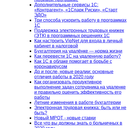
Дополнительные сервисы 1С:
«Контрагент», «1Спарк Риски», «Старт
ЭДО»
Три способа ускорить работу в программах
1С
Поддержка электронных трудовых книжек
(ЭТК) в программных решениях 1С
Как настроить VipNet для входа в личный
кабинет в налоговой
Бухгалтерия на удалёнке — норма жизни
Как перевести 1С на удаленную работу?
Как 1С в облаке помогает в борьбе с
коронавирусом
До и после, новые реалии: основные
отличия работы в 2020 году
Как организовать продуктивное
выполнение задач сотрудника на удаленке
и правильно оценить эффективность его
работы
Летние изменения в работе бухгалтерии
Электронная трудовая книжка: быть или не
быть?
Новый МРОТ - новые ставки
Все что вы должны знать о больничных в