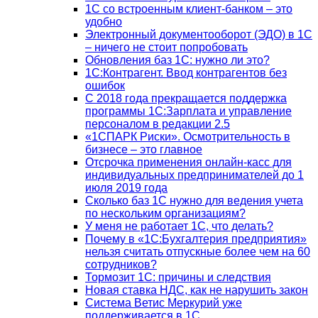
1C со встроенным клиент-банком – это
удобно
Электронный документооборот (ЭДО) в 1С
– ничего не стоит попробовать
Обновления баз 1С: нужно ли это?
1С:Контрагент. Ввод контрагентов без
ошибок
С 2018 года прекращается поддержка
программы 1С:Зарплата и управление
персоналом в редакции 2.5
«1СПАРК Риски». Осмотрительность в
бизнесе – это главное
Отсрочка применения онлайн-касс для
индивидуальных предпринимателей до 1
июля 2019 года
Сколько баз 1C нужно для ведения учета
по нескольким организациям?
У меня не работает 1С, что делать?
Почему в «1С:Бухгалтерия предприятия»
нельзя считать отпускные более чем на 60
сотрудников?
Тормозит 1C: причины и следствия
Новая ставка НДС, как не нарушить закон
Система Ветис Меркурий уже
поддерживается в 1С