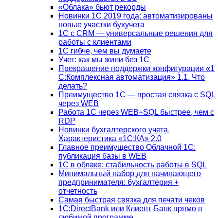
«Облака» бьют рекорды
Новинки 1С 2019 года: автоматизированы
новые участки бухучета
1С с CRM — универсальные решения для
работы с клиентами
1С гибче, чем вы думаете
Учет: как мы жили без 1С
Прекращение поддержки конфигурации «1
С:Комплексная автоматизация» 1.1. Что
делать?
Преимущество 1С — простая связка с SQL
через WEB
Работа 1С через WEB+SQL быстрее, чем с
RDP
Новинки бухгалтерского учета.
Характеристика «1С:КА» 2.0
Главное преимущество Облачной 1С:
публикация базы в WEB
1С в облаке: стабильность работы в SQL
Минимальный набор для начинающего
предпринимателя: бухгалтерия +
отчетность
Самая быстрая связка для печати чеков
1С:DirectBank или Клиент-Банк прямо в
любимой программе