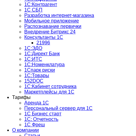
1С:Контрагент
1С СБП
Разработка интернет-магазина
Мобильное приложение
Распознавание первички
Внедрение Битрикс 24
Консультанты 1С
21996
1С:ЭДО
1С:Директ Банк
1С:ИТС
1С:Номенклатура
1Спарк риски
1С:Товары
152DOC
1С:Кабинет сотрудника
Маркетплейсы для 1С
Тарифы
Аренда 1С
Персональный сервер для 1С
1С Бизнес старт
1С: Отчетность
1C Фреш
О компании
Статьи