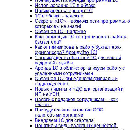
Преимущества аренды программы 1С
Использование 1С в облаке
Преимущества аренды 1С
1С в облаке - надежно
Секреты «1С» – возможности программы, о
которых вы не знали!
Облачная 1С - надежно
Как с помощью 1С контролировать работу
бухгалтера?
Как оптимизировать работу бухгалтера-
фрилансера? Арендуйте 1С!
5 преимуществ облачной 1С для вашей
кадровой службы
Аренда 1С в облаке: организуем работу с
удаленными сотрудниками
Облачная 1С: объединяем филиалы и
подразделения
Новые лимиты и НДС для организаций и
ИП на УСН
Налоги с подарков сотрудникам — как
платить
Принудительное закрытие ООО
налоговыми органами
Внедряем 1С для стартапа
Понятие и виды валютных ценностей: