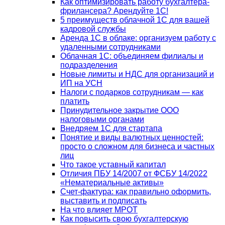
Как оптимизировать работу бухгалтера-
фрилансера? Арендуйте 1С!
5 преимуществ облачной 1С для вашей
кадровой службы
Аренда 1С в облаке: организуем работу с
удаленными сотрудниками
Облачная 1С: объединяем филиалы и
подразделения
Новые лимиты и НДС для организаций и
ИП на УСН
Налоги с подарков сотрудникам — как
платить
Принудительное закрытие ООО
налоговыми органами
Внедряем 1С для стартапа
Понятие и виды валютных ценностей:
просто о сложном для бизнеса и частных
лиц
Что такое уставный капитал
Отличия ПБУ 14/2007 от ФСБУ 14/2022
«Нематериальные активы»
Счет-фактура: как правильно оформить,
выставить и подписать
На что влияет МРОТ
Как повысить свою бухгалтерскую