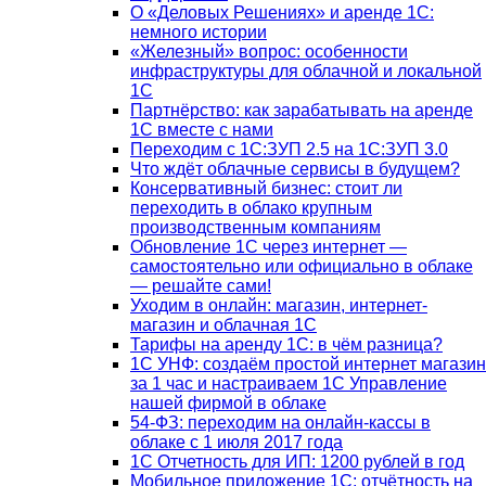
О «Деловых Решениях» и аренде 1С:
немного истории
«Железный» вопрос: особенности
инфраструктуры для облачной и локальной
1С
Партнёрство: как зарабатывать на аренде
1С вместе с нами
Переходим с 1С:ЗУП 2.5 на 1С:ЗУП 3.0
Что ждёт облачные сервисы в будущем?
Консервативный бизнес: стоит ли
переходить в облако крупным
производственным компаниям
Обновление 1С через интернет —
самостоятельно или официально в облаке
— решайте сами!
Уходим в онлайн: магазин, интернет-
магазин и облачная 1С
Тарифы на аренду 1С: в чём разница?
1С УНФ: создаём простой интернет магазин
за 1 час и настраиваем 1С Управление
нашей фирмой в облаке
54-ФЗ: переходим на онлайн-кассы в
облаке с 1 июля 2017 года
1С Отчетность для ИП: 1200 рублей в год
Мобильное приложение 1С: отчётность на