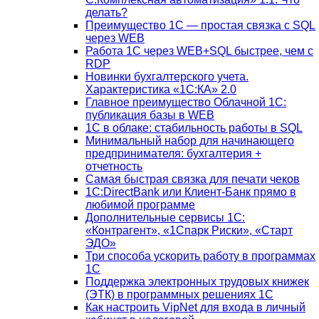
делать?
Преимущество 1С — простая связка с SQL
через WEB
Работа 1С через WEB+SQL быстрее, чем с
RDP
Новинки бухгалтерского учета.
Характеристика «1С:КА» 2.0
Главное преимущество Облачной 1С:
публикация базы в WEB
1С в облаке: стабильность работы в SQL
Минимальный набор для начинающего
предпринимателя: бухгалтерия +
отчетность
Самая быстрая связка для печати чеков
1С:DirectBank или Клиент-Банк прямо в
любимой программе
Дополнительные сервисы 1С:
«Контрагент», «1Спарк Риски», «Старт
ЭДО»
Три способа ускорить работу в программах
1С
Поддержка электронных трудовых книжек
(ЭТК) в программных решениях 1С
Как настроить VipNet для входа в личный