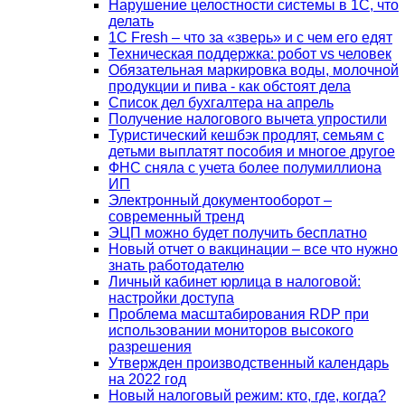
Нарушение целостности системы в 1С, что
делать
1С Fresh – что за «зверь» и с чем его едят
Техническая поддержка: робот vs человек
Обязательная маркировка воды, молочной
продукции и пива - как обстоят дела
Список дел бухгалтера на апрель
Получение налогового вычета упростили
Туристический кешбэк продлят, семьям с
детьми выплатят пособия и многое другое
ФНС сняла с учета более полумиллиона
ИП
Электронный документооборот –
современный тренд
ЭЦП можно будет получить бесплатно
Новый отчет о вакцинации – все что нужно
знать работодателю
Личный кабинет юрлица в налоговой:
настройки доступа
Проблема масштабирования RDP при
использовании мониторов высокого
разрешения
Утвержден производственный календарь
на 2022 год
Новый налоговый режим: кто, где, когда?