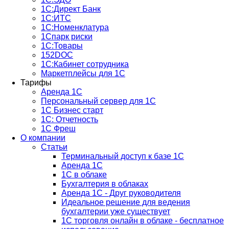
1С:Директ Банк
1С:ИТС
1С:Номенклатура
1Спарк риски
1С:Товары
152DOC
1С:Кабинет сотрудника
Маркетплейсы для 1С
Тарифы
Аренда 1С
Персональный сервер для 1С
1С Бизнес старт
1С: Отчетность
1C Фреш
О компании
Статьи
Терминальный доступ к базе 1С
Аренда 1С
1С в облаке
Бухгалтерия в облаках
Аренда 1С - Друг руководителя
Идеальное решение для ведения
бухгалтерии уже существует
1С торговля онлайн в облаке - бесплатное