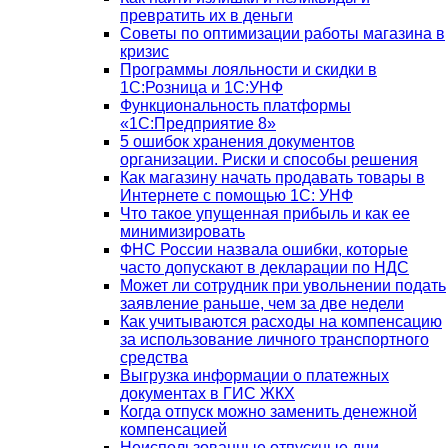
превратить их в деньги
Советы по оптимизации работы магазина в
кризис
Программы лояльности и скидки в
1С:Розница и 1С:УНФ
Функциональность платформы
«1С:Предприятие 8»
5 ошибок хранения документов
организации. Риски и способы решения
Как магазину начать продавать товары в
Интернете с помощью 1С: УНФ
Что такое упущенная прибыль и как ее
минимизировать
ФНС России назвала ошибки, которые
часто допускают в декларации по НДС
Может ли сотрудник при увольнении подать
заявление раньше, чем за две недели
Как учитываются расходы на компенсацию
за использование личного транспортного
средства
Выгрузка информации о платежных
документах в ГИС ЖКХ
Когда отпуск можно заменить денежной
компенсацией
Неиспользованные отпускные дни