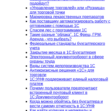
подойдут?
«Управление торговлей» или «Розница»
для торговой точки
Маркировка лекарственных препаратов
Как поставщику автоматизировать работу с
оптовиками с помощью 1С
Спасем лес с программами 1С
Такие разные "облака". 1С Фреш, ГРМ,
Аренда - что выбрать?
Федеральные стандарты бухгалтерского
учета
Закрытие месяца в 1С:Бухгалтерия
Электронный документооборот в сфере
охраны труда
Виды систем делопроизводства 1C
Антикризисные решения «1С» для
торговли
1С:УНФ поддерживает единый налоговый
платеж
Почему пользователи предпочитают
встроенный почтовый клиент в
1С:Документооборот
Когда можно обойтись без бухгалтера и
вести самому отчетность в 1С:УНФ
Как найти излишки и неликвиды и