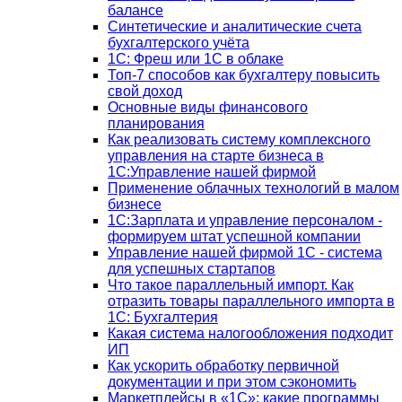
балансе
Синтетические и аналитические счета
бухгалтерского учёта
1C: Фреш или 1С в облаке
Топ-7 способов как бухгалтеру повысить
свой доход
Основные виды финансового
планирования
Как реализовать систему комплексного
управления на старте бизнеса в
1С:Управление нашей фирмой
Применение облачных технологий в малом
бизнесе
1C:Зарплата и управление персоналом -
формируем штат успешной компании
Управление нашей фирмой 1C - система
для успешных стартапов
Что такое параллельный импорт. Как
отразить товары параллельного импорта в
1С: Бухгалтерия
Какая система налогообложения подходит
ИП
Как ускорить обработку первичной
документации и при этом сэкономить
Маркетплейсы в «1С»: какие программы