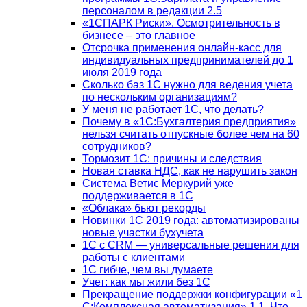
персоналом в редакции 2.5
«1СПАРК Риски». Осмотрительность в
бизнесе – это главное
Отсрочка применения онлайн-касс для
индивидуальных предпринимателей до 1
июля 2019 года
Сколько баз 1C нужно для ведения учета
по нескольким организациям?
У меня не работает 1С, что делать?
Почему в «1С:Бухгалтерия предприятия»
нельзя считать отпускные более чем на 60
сотрудников?
Тормозит 1C: причины и следствия
Новая ставка НДС, как не нарушить закон
Система Ветис Меркурий уже
поддерживается в 1С
«Облака» бьют рекорды
Новинки 1С 2019 года: автоматизированы
новые участки бухучета
1С с CRM — универсальные решения для
работы с клиентами
1С гибче, чем вы думаете
Учет: как мы жили без 1С
Прекращение поддержки конфигурации «1
С:Комплексная автоматизация» 1.1. Что