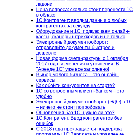
ладони
Цена вопроса: сколько стоит перенести 1С
в облако
1С:Контрагент: вводим данные о любых
контрагентах за секунду
Оборудование и 1С: подключаем онлайн-
кассы, сканеры штрихкодов и не только
Электронный документооборот:
отправляйте документы быстрее и
дешевле
Новая форма счета-фактуры с 1 октября
2017 года: изменения и уточнения. В
"Аренде 1С" уже все заполнено!
Выбор малого бизнеса – это онлайн-
сервисы
Как обойти конкурентов на старте?
1C со встроенным клиент-банком – это
удобно
Электронный документооборот (ЭДО) в 1С
– ничего не стоит попробовать
Обновления баз 1С: нужно ли это?
1С:Контрагент. Ввод контрагентов без
ошибок
С 2018 года прекращается поддержка
программы 1С:Зарплата и управление