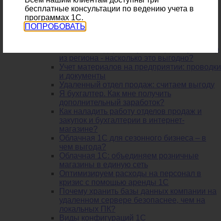
правила расчета отпускных
бесплатные консультации по ведению учета в
Что такое внеоборотные активы: состав и
программах 1С.
особенности
ПОПРОБОВАТЬ
Начинаем свой бизнес. Как учитывать
налоги?
Снижаем издержки бухгалтерии. Бухгалтер
из региона - насколько это выгодно?
Учет материалов на предприятии: проводки
и документы
Удаленный отдел продаж: считаем выгоду
Я бухгалтер. Как мне получить
дополнительный заработок?
Как наладить работу отделов продаж и
закупок и бухгалтерии в интернет-
магазине?
Облачная 1С для сезонного бизнеса – в
чем выгода?
Облачная 1С: объединяем розничные
магазины в единую сеть
Оптимизируем расходы на персонал в
кризис с помощью аренды 1С
Почему хранить базы данных компании на
удаленном сервере безопаснее, чем на
локальных ПК?
Виды конфигураций 1С