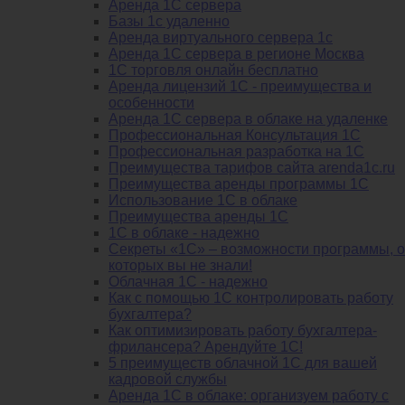
Аренда 1С сервера
Базы 1с удаленно
Аренда виртуального сервера 1с
Аренда 1С сервера в регионе Москва
1С торговля онлайн бесплатно
Аренда лицензий 1С - преимущества и
особенности
Аренда 1С сервера в облаке на удаленке
Профессиональная Консультация 1С
Профессиональная разработка на 1С
Преимущества тарифов сайта arenda1c.ru
Преимущества аренды программы 1С
Использование 1С в облаке
Преимущества аренды 1С
1С в облаке - надежно
Секреты «1С» – возможности программы, о
которых вы не знали!
Облачная 1С - надежно
Как с помощью 1С контролировать работу
бухгалтера?
Как оптимизировать работу бухгалтера-
фрилансера? Арендуйте 1С!
5 преимуществ облачной 1С для вашей
кадровой службы
Аренда 1С в облаке: организуем работу с