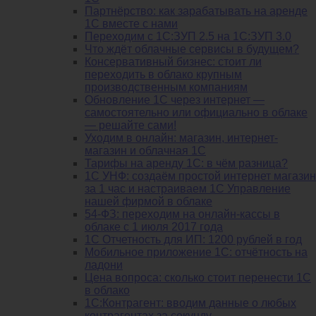
Партнёрство: как зарабатывать на аренде
1С вместе с нами
Переходим с 1С:ЗУП 2.5 на 1С:ЗУП 3.0
Что ждёт облачные сервисы в будущем?
Консервативный бизнес: стоит ли
переходить в облако крупным
производственным компаниям
Обновление 1С через интернет —
самостоятельно или официально в облаке
— решайте сами!
Уходим в онлайн: магазин, интернет-
магазин и облачная 1С
Тарифы на аренду 1С: в чём разница?
1С УНФ: создаём простой интернет магазин
за 1 час и настраиваем 1С Управление
нашей фирмой в облаке
54-ФЗ: переходим на онлайн-кассы в
облаке с 1 июля 2017 года
1С Отчетность для ИП: 1200 рублей в год
Мобильное приложение 1С: отчётность на
ладони
Цена вопроса: сколько стоит перенести 1С
в облако
1С:Контрагент: вводим данные о любых
контрагентах за секунду