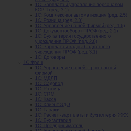
1C: Зарплата и управление персоналом
КОРП (ред. 3.1)
1C: Комплексная автоматизация (ред. 2.5)
1С: Розница (ред. 2.3)
1С: Управление нашей фирмой (ред. 1.6)
1С: Документооборот ПРОФ (ред. 2.1)
1C: Бухгалтерия государственного
учреждения ПРОФ (ред. 2.0)
1C: Зарплата и кадры бюджетного
учреждения ПРОФ (ред. 3.1)
1С: Договоры
1С:Фреш
1С: Управление нашей строительной
фирмой
1С: МДЛП
1С: Садовод
1С: Розница
1C: CRM
1C: Касса
1С: Клиент ЭДО
1С: Гаражи
1C: Расчет квартплаты и бухгалтерия ЖКХ
1C: Бухгалтерия
1C: Предприниматель
1C: Управление нашей фирмой