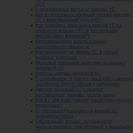
1С?
5 неочевидных выгод от аренды 1С
Как использовать пробный период аренды
1С с максимальной пользой?
Как перейти с локальных версий 1С на
облачные версии ПРОФ без больших
финансовых вложений?
Неправомерное использование
программного продукта!
Как переходят на аренду 1С в облаке
крупные компании
Молодые компании: выходим на рынок с
облачной 1С
Минусы аренды облачной 1С
5 сотрудников, 3 города, одна «1С»: делаем
удалённую работу проще с «облаком»
Аренда облачной 1С у разных
поставщиков: тарифы, услуги, цены
Как и с чем вам поможет наша техническая
поддержка?
О «Деловых Решениях» и аренде 1С:
немного истории
«Железный» вопрос: особенности
инфраструктуры для облачной и локальной
1С