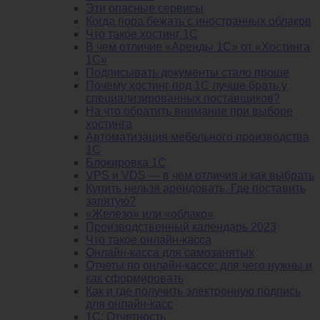
Эти опасные сервисы
Когда пора бежать с иностранных облаков
Что такое хостинг 1С
В чем отличие «Аренды 1С» от «Хостинга
1С»
Подписывать документы стало проще
Почему хостинг под 1С лучше брать у
специализированных поставщиков?
На что обратить внимание при выборе
хостинга
Автоматизация мебельного производства
1С
Блокировка 1С
VPS и VDS — в чем отличия и как выбрать
Купить нельзя арендовать. Где поставить
запятую?
«Железо» или «облако»
Производственный календарь 2023
Что такое онлайн-касса
Онлайн-касса для самозанятых
Отчеты по онлайн-кассе: для чего нужны и
как сформировать
Как и где получить электронную подпись
для онлайн-касс
1С: Отчетность