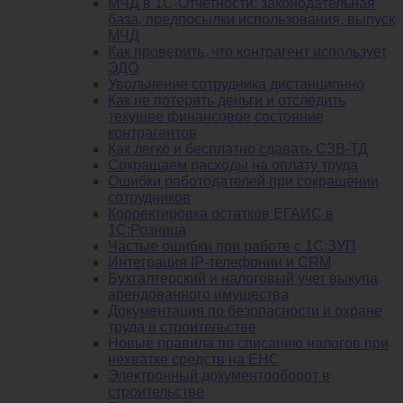
МЧД в 1С-Отчетности: законодательная
база, предпосылки использования, выпуск
МЧД
Как проверить, что контрагент использует
ЭДО
Увольнение сотрудника дистанционно
Как не потерять деньги и отследить
текущее финансовое состояние
контрагентов
Как легко и бесплатно сдавать СЗВ-ТД
Сокращаем расходы на оплату труда
Ошибки работодателей при сокращении
сотрудников
Корректировка остатков ЕГАИС в
1С:Розница
Частые ошибки при работе с 1С:ЗУП
Интеграция IP-телефонии и CRM
Бухгалтерский и налоговый учет выкупа
арендованного имущества
Документация по безопасности и охране
труда в строительстве
Новые правила по списанию налогов при
нехватке средств на ЕНС
Электронный документооборот в
строительстве