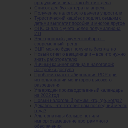
продукции и пива - как обстоят дела
Список дел бухгалтера на апрель
Получение налогового вычета упростили
Туристический кешбэк продлят, семьям с
детьми выплатят пособия и многое другое
ФНС сняла с учета более полумиллиона
ИП
Электронный документооборот –
современный тренд
ЭЦП можно будет получить бесплатно
Новый отчет о вакцинации – все что нужно
знать работодателю
Личный кабинет юрлица в налоговой:
настройки доступа
Проблема масштабирования RDP при
использовании мониторов высокого
разрешения
Утвержден производственный календарь
на 2022 год
Новый налоговый режим: кто, где, когда?
Декабрь - что готовит нам последний месяц
года?
Альтернативы больше нет или
импортозамещение программного
обеспечения