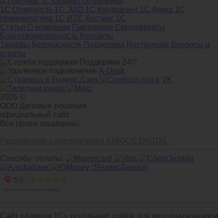
1С Отчетность
1С ЭДО
1С Контрагент
1С Фреш
1С
Номенклатура
1С ИТС
Хостинг 1С
Статьи
О компании
Партнерам
Сертификаты
Благотворительность
Контакты
Тарифы
Безопасность
Поддержка
Инструкции
Вопросы и
ответы
Поддержка 24/7
A-Desk
2026 ©
ООО Деловые решения -
официальный сайт.
Все права защищены.
Разработано и продвигается AMIGOS DIGITAL
Способы оплаты:
Сайт «Аренда 1С» использует cookie для персонализации и