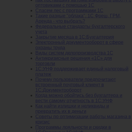
оптовиками с помощью 1С
Спасем лес с программами 1С
Такие разные "облака". 1С Фреш, ГРМ,
Аренда - что выбрать?
Федеральные стандарты бухгалтерского
учета
Закрытие месяца в 1С:Бухгалтерия
Электронный документооборот в сфере
охраны труда
Виды систем делопроизводства 1C
Антикризисные решения «1С» для
торговли
1С:УНФ поддерживает единый налоговый
платеж
Почему пользователи предпочитают
встроенный почтовый клиент в
1С:Документооборот
Когда можно обойтись без бухгалтера и
вести самому отчетность в 1С:УНФ
Как найти излишки и неликвиды и
превратить их в деньги
Советы по оптимизации работы магазина в
кризис
Программы лояльности и скидки в