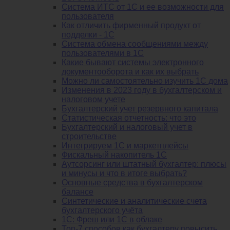
Система ИТС от 1С и ее возможности для
пользователя
Как отличить фирменный продукт от
подделки - 1С
Система обмена сообщениями между
пользователями в 1С
Какие бывают системы электронного
документооборота и как их выбрать
Можно ли самостоятельно изучить 1С дома
Изменения в 2023 году в бухгалтерском и
налоговом учете
Бухгалтерский учет резервного капитала
Статистическая отчетность: что это
Бухгалтерский и налоговый учет в
строительстве
Интегрируем 1С и маркетплейсы
Фискальный накопитель 1С
Аутсорсинг или штатный бухгалтер: плюсы
и минусы и что в итоге выбрать?
Основные средства в бухгалтерском
балансе
Синтетические и аналитические счета
бухгалтерского учёта
1C: Фреш или 1С в облаке
Топ-7 способов как бухгалтеру повысить