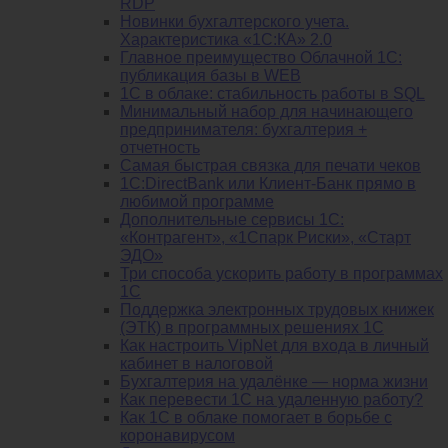
RDP
Новинки бухгалтерского учета.
Характеристика «1С:КА» 2.0
Главное преимущество Облачной 1С:
публикация базы в WEB
1С в облаке: стабильность работы в SQL
Минимальный набор для начинающего
предпринимателя: бухгалтерия +
отчетность
Самая быстрая связка для печати чеков
1С:DirectBank или Клиент-Банк прямо в
любимой программе
Дополнительные сервисы 1С:
«Контрагент», «1Спарк Риски», «Старт
ЭДО»
Три способа ускорить работу в программах
1С
Поддержка электронных трудовых книжек
(ЭТК) в программных решениях 1С
Как настроить VipNet для входа в личный
кабинет в налоговой
Бухгалтерия на удалёнке — норма жизни
Как перевести 1С на удаленную работу?
Как 1С в облаке помогает в борьбе с
коронавирусом