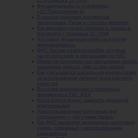
1С:Розница и 1С:УНФ
Функциональность платформы
«1С:Предприятие 8»
5 ошибок хранения документов
организации. Риски и способы решения
Как магазину начать продавать товары в
Интернете с помощью 1С: УНФ
Что такое упущенная прибыль и как ее
минимизировать
ФНС России назвала ошибки, которые
часто допускают в декларации по НДС
Может ли сотрудник при увольнении подать
заявление раньше, чем за две недели
Как учитываются расходы на компенсацию
за использование личного транспортного
средства
Выгрузка информации о платежных
документах в ГИС ЖКХ
Когда отпуск можно заменить денежной
компенсацией
Неиспользованные отпускные дни
сотрудников — что с ними делать
Как ФНС выявляет незаконные налоговые
схемы, связанные с использованием
самозанятых