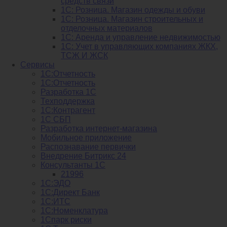
средств связи
1С: Розница. Магазин одежды и обуви
1С: Розница. Магазин строительных и
отделочных материалов
1С: Аренда и управление недвижимостью
1C: Учет в управляющих компаниях ЖКХ,
ТСЖ И ЖСК
Сервисы
1С:Отчетность
1С:Отчетность
Разработка 1С
Техподдержка
1С:Контрагент
1С СБП
Разработка интернет-магазина
Мобильное приложение
Распознавание первички
Внедрение Битрикс 24
Консультанты 1С
21996
1С:ЭДО
1С:Директ Банк
1С:ИТС
1С:Номенклатура
1Спарк риски