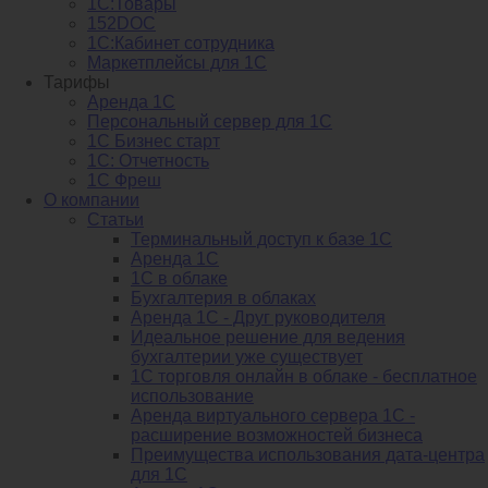
1С:Товары
152DOC
1С:Кабинет сотрудника
Маркетплейсы для 1С
Тарифы
Аренда 1С
Персональный сервер для 1С
1С Бизнес старт
1С: Отчетность
1C Фреш
О компании
Статьи
Терминальный доступ к базе 1С
Аренда 1С
1С в облаке
Бухгалтерия в облаках
Аренда 1С - Друг руководителя
Идеальное решение для ведения
бухгалтерии уже существует
1С торговля онлайн в облаке - бесплатное
использование
Аренда виртуального сервера 1С -
расширение возможностей бизнеса
Преимущества использования дата-центра
для 1С