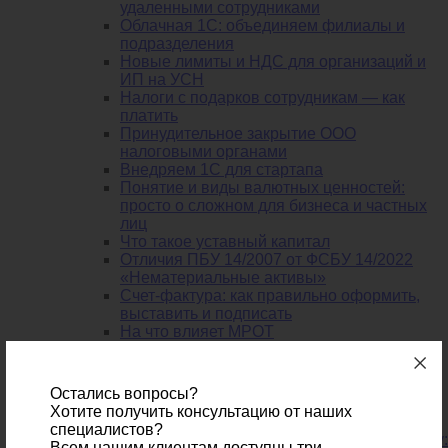
удаленными сотрудниками
Облачная 1С: объединяем филиалы и
подразделения
Новые лимиты и НДС для организаций и
ИП на УСН
Налоги с подарков сотрудникам — как
платить
Принудительное закрытие ООО
налоговыми органами
Внедряем 1С для стартапа
Понятие и виды валютных ценностей:
просто о сложном для бизнеса и частных
лиц
Что такое уставный капитал
Отличия ПБУ 14/2007 от ФСБУ 14/2022
«Нематериальные активы»
Счет-фактура: как правильно оформить,
выставить и подписать
На что влияет МРОТ
Как повысить свою бухгалтерскую
квалификацию?
Перерасчет зарплаты после увольнения
Остались вопросы?
Малый бизнес: как начать зарабатывать, а
Хотите получить консультацию от наших
не тратить на бухгалтерии?
специалистов?
Как рассчитываются отпускные в 2025 году:
Всем нашим клиентам доступны три