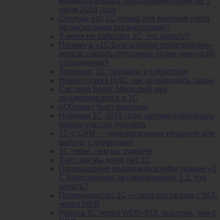
индивидуальных предпринимателей до 1
июля 2019 года
Сколько баз 1C нужно для ведения учета
по нескольким организациям?
У меня не работает 1С, что делать?
Почему в «1С:Бухгалтерия предприятия»
нельзя считать отпускные более чем на 60
сотрудников?
Тормозит 1C: причины и следствия
Новая ставка НДС, как не нарушить закон
Система Ветис Меркурий уже
поддерживается в 1С
«Облака» бьют рекорды
Новинки 1С 2019 года: автоматизированы
новые участки бухучета
1С с CRM — универсальные решения для
работы с клиентами
1С гибче, чем вы думаете
Учет: как мы жили без 1С
Прекращение поддержки конфигурации «1
С:Комплексная автоматизация» 1.1. Что
делать?
Преимущество 1С — простая связка с SQL
через WEB
Работа 1С через WEB+SQL быстрее, чем с