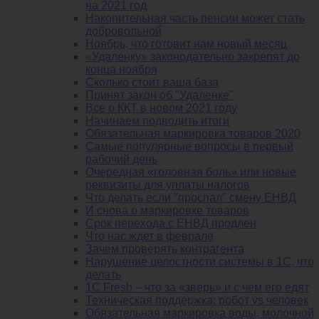
на 2021 год
Накопительная часть пенсии может стать
добровольной
Ноябрь, что готовит нам новый месяц
«Удаленку» законодательно закрепят до
конца ноября
Сколько стоит ваша база
Принят закон об "Удаленке"
Все о ККТ в новом 2021 году
Начинаем подводить итоги
Обязательная маркировка товаров 2020
Самые популярные вопросы в первый
рабочий день
Очередная «головная боль» или новые
реквизиты для уплаты налогов
Что делать если "проспал" смену ЕНВД
И снова о маркировке товаров
Срок перехода с ЕНВД продлен
Что нас ждет в феврале
Зачем проверять контрагента
Нарушение целостности системы в 1С, что
делать
1С Fresh – что за «зверь» и с чем его едят
Техническая поддержка: робот vs человек
Обязательная маркировка воды, молочной