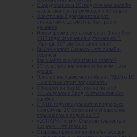
Оборудование и 1С: подключаем онлайн-
кассы, сканеры штрихкодов и не только
Электронный документооборот:
отправляйте документы быстрее и
дешевле
Новая форма счета-фактуры с 1 октября
2017 года: изменения и уточнения. В
"Аренде 1С" уже все заполнено!
Выбор малого бизнеса – это онлайн-
сервисы
Как обойти конкурентов на старте?
1C со встроенным клиент-банком – это
удобно
Электронный документооборот (ЭДО) в 1С
– ничего не стоит попробовать
Обновления баз 1С: нужно ли это?
1С:Контрагент. Ввод контрагентов без
ошибок
С 2018 года прекращается поддержка
программы 1С:Зарплата и управление
персоналом в редакции 2.5
«1СПАРК Риски». Осмотрительность в
бизнесе – это главное
Отсрочка применения онлайн-касс для