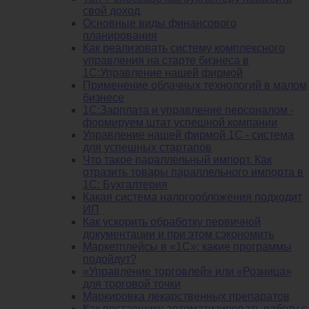
свой доход
Основные виды финансового
планирования
Как реализовать систему комплексного
управления на старте бизнеса в
1С:Управление нашей фирмой
Применение облачных технологий в малом
бизнесе
1C:Зарплата и управление персоналом -
формируем штат успешной компании
Управление нашей фирмой 1C - система
для успешных стартапов
Что такое параллельный импорт. Как
отразить товары параллельного импорта в
1С: Бухгалтерия
Какая система налогообложения подходит
ИП
Как ускорить обработку первичной
документации и при этом сэкономить
Маркетплейсы в «1С»: какие программы
подойдут?
«Управление торговлей» или «Розница»
для торговой точки
Маркировка лекарственных препаратов
Как поставщику автоматизировать работу с