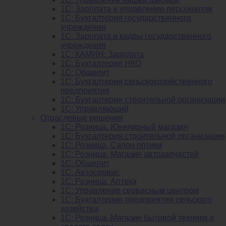
1C: Зарплата и управление персоналом
1C: Бухгалтерия государственного
учреждения
1C: Зарплата и кадры государственного
учреждения
1C: КАМИН: Зарплата
1C: Бухгалтерия НКО
1С: Общепит
1С: Бухгалтерия сельскохозяйст­венного
предприятия
1С: Бухгалтерия строительной организации
1С: Управляющий
Отраслевые решения
1С: Розница. Ювелирный магазин
1С: Бухгалтерия строительной организации
1С: Розница. Салон оптики
1С: Розница. Магазин автозапчастей
1C: Общепит
1С: Автосервис
1С: Розница. Аптека
1С: Управление сервисным центром
1С: Бухгалтерия предприятия сельского
хозяйства
1С: Розница. Магазин бытовой техники и