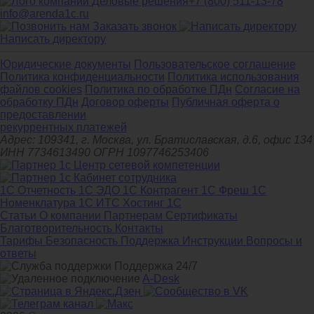
+7 (800) 511-13-78
info@arenda1c.ru
Заказать звонок
Написать директору
Юридические документы
Пользовательское соглашение
Политика конфиденциальности
Политика использования
файлов cookies
Политика по обработке ПДн
Cогласие на
обработку ПДн
Договор оферты
Публичная оферта о
предоставлении
рекуррентных платежей
Адрес: 109341, г. Москва, ул. Братиславская, д.6, офис 134
ИНН 7734613490 ОГРН 1097746253406
1С Отчетность
1С ЭДО
1С Контрагент
1С Фреш
1С
Номенклатура
1С ИТС
Хостинг 1С
Статьи
О компании
Партнерам
Сертификаты
Благотворительность
Контакты
Тарифы
Безопасность
Поддержка
Инструкции
Вопросы и
ответы
Поддержка 24/7
A-Desk