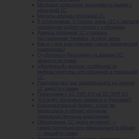
Молодые компании: выходим на рынок с
облачной 1С
Минусы аренды облачной 1С
5 сотрудников, 3 города, одна «1С»: делаем
удалённую работу проще с «облаком»
Аренда облачной 1С у разных
поставщиков: тарифы, услуги, цены
Как и с чем вам поможет наша техническая
поддержка?
О «Деловых Решениях» и аренде 1С:
немного истории
«Железный» вопрос: особенности
инфраструктуры для облачной и локальной
1С
Партнёрство: как зарабатывать на аренде
1С вместе с нами
Переходим с 1С:ЗУП 2.5 на 1С:ЗУП 3.0
Что ждёт облачные сервисы в будущем?
Консервативный бизнес: стоит ли
переходить в облако крупным
производственным компаниям
Обновление 1С через интернет —
самостоятельно или официально в облаке
— решайте сами!
Уходим в онлайн: магазин, интернет-