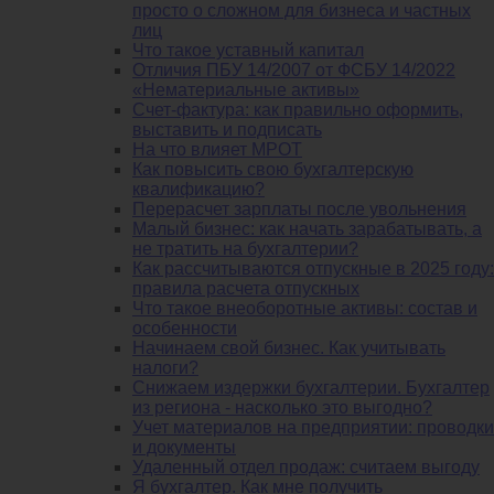
просто о сложном для бизнеса и частных
лиц
Что такое уставный капитал
Отличия ПБУ 14/2007 от ФСБУ 14/2022
«Нематериальные активы»
Счет-фактура: как правильно оформить,
выставить и подписать
На что влияет МРОТ
Как повысить свою бухгалтерскую
квалификацию?
Перерасчет зарплаты после увольнения
Малый бизнес: как начать зарабатывать, а
не тратить на бухгалтерии?
Как рассчитываются отпускные в 2025 году:
правила расчета отпускных
Что такое внеоборотные активы: состав и
особенности
Начинаем свой бизнес. Как учитывать
налоги?
Снижаем издержки бухгалтерии. Бухгалтер
из региона - насколько это выгодно?
Учет материалов на предприятии: проводки
и документы
Удаленный отдел продаж: считаем выгоду
Я бухгалтер. Как мне получить