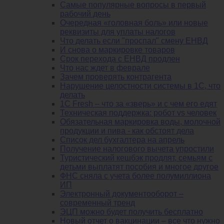
Самые популярные вопросы в первый
рабочий день
Очередная «головная боль» или новые
реквизиты для уплаты налогов
Что делать если "проспал" смену ЕНВД
И снова о маркировке товаров
Срок перехода с ЕНВД продлен
Что нас ждет в феврале
Зачем проверять контрагента
Нарушение целостности системы в 1С, что
делать
1С Fresh – что за «зверь» и с чем его едят
Техническая поддержка: робот vs человек
Обязательная маркировка воды, молочной
продукции и пива - как обстоят дела
Список дел бухгалтера на апрель
Получение налогового вычета упростили
Туристический кешбэк продлят, семьям с
детьми выплатят пособия и многое другое
ФНС сняла с учета более полумиллиона
ИП
Электронный документооборот –
современный тренд
ЭЦП можно будет получить бесплатно
Новый отчет о вакцинации – все что нужно