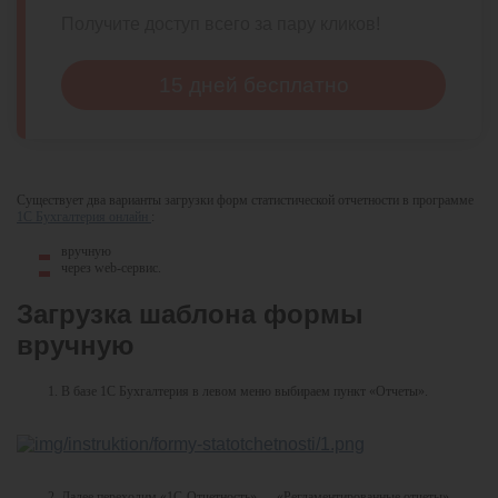
Получите доступ всего за пару кликов!
15 дней бесплатно
Существует два варианты загрузки форм статистической отчетности в программе
1С Бухгалтерия онлайн
:
вручную
через web-сервис.
Загрузка шаблона формы
вручную
В базе 1С Бухгалтерия в левом меню выбираем пункт «Отчеты».
Далее переходим «1С-Отчетность» — «Регламентированные отчеты».