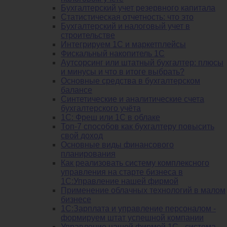
Бухгалтерский учет резервного капитала
Статистическая отчетность: что это
Бухгалтерский и налоговый учет в
строительстве
Интегрируем 1С и маркетплейсы
Фискальный накопитель 1С
Аутсорсинг или штатный бухгалтер: плюсы
и минусы и что в итоге выбрать?
Основные средства в бухгалтерском
балансе
Синтетические и аналитические счета
бухгалтерского учёта
1C: Фреш или 1С в облаке
Топ-7 способов как бухгалтеру повысить
свой доход
Основные виды финансового
планирования
Как реализовать систему комплексного
управления на старте бизнеса в
1С:Управление нашей фирмой
Применение облачных технологий в малом
бизнесе
1C:Зарплата и управление персоналом -
формируем штат успешной компании
Управление нашей фирмой 1C - система