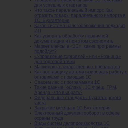
для успешных стартапов
Что такое параллельный импорт. Как
отразить товары параллельного импорта в
1С: Бухгалтерия
Какая система налогообложения подходит
ИП
Как ускорить обработку первичной
документации и при этом сэкономить
Маркетплейсы в «1С»: какие программы
подойдут?
«Управление торговлей» или «Розница»
для торговой точки
Маркировка лекарственных препаратов
Как поставщику автоматизировать работу с
оптовиками с помощью 1С
Спасем лес с программами 1С
Такие разные "облака". 1С Фреш, ГРМ,
Аренда - что выбрать?
Федеральные стандарты бухгалтерского
учета
Закрытие месяца в 1С:Бухгалтерия
Электронный документооборот в сфере
охраны труда
Виды систем делопроизводства 1C