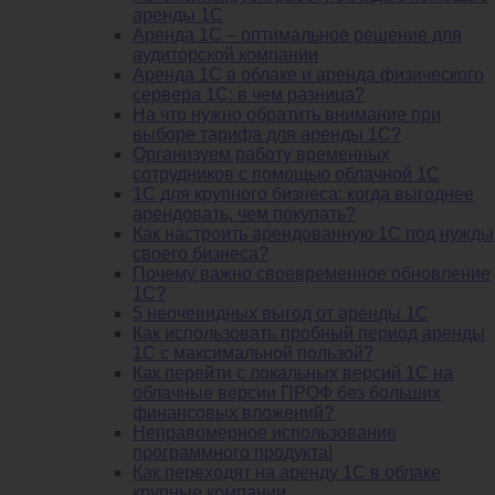
аренды 1С
Аренда 1С – оптимальное решение для
аудиторской компании
Аренда 1С в облаке и аренда физического
сервера 1С: в чем разница?
На что нужно обратить внимание при
выборе тарифа для аренды 1С?
Организуем работу временных
сотрудников с помощью облачной 1С
1С для крупного бизнеса: когда выгоднее
арендовать, чем покупать?
Как настроить арендованную 1С под нужды
своего бизнеса?
Почему важно своевременное обновление
1С?
5 неочевидных выгод от аренды 1С
Как использовать пробный период аренды
1С с максимальной пользой?
Как перейти с локальных версий 1С на
облачные версии ПРОФ без больших
финансовых вложений?
Неправомерное использование
программного продукта!
Как переходят на аренду 1С в облаке
крупные компании