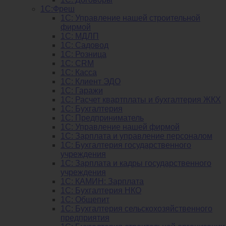
1С:Фреш
1С: Управление нашей строительной
фирмой
1С: МДЛП
1С: Садовод
1С: Розница
1C: CRM
1C: Касса
1С: Клиент ЭДО
1С: Гаражи
1C: Расчет квартплаты и бухгалтерия ЖКХ
1C: Бухгалтерия
1C: Предприниматель
1C: Управление нашей фирмой
1C: Зарплата и управление персоналом
1C: Бухгалтерия государственного
учреждения
1C: Зарплата и кадры государственного
учреждения
1C: КАМИН: Зарплата
1C: Бухгалтерия НКО
1С: Общепит
1С: Бухгалтерия сельскохозяйст­венного
предприятия