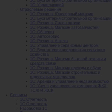
1С: Бухгалтерия строительной организации
1С: Управляющий
Отраслевые решения
1С: Розница. Ювелирный магазин
1С: Бухгалтерия строительной организации
1С: Розница. Салон оптики
1С: Розница. Магазин автозапчастей
1C: Общепит
1С: Автосервис
1С: Розница. Аптека
1С: Управление сервисным центром
1С: Бухгалтерия предприятия сельского
хозяйства
1С: Розница. Магазин бытовой техники и
средств связи
1С: Розница. Магазин одежды и обуви
1С: Розница. Магазин строительных и
отделочных материалов
1С: Аренда и управление недвижимостью
1C: Учет в управляющих компаниях ЖКХ,
ТСЖ И ЖСК
Сервисы
1С:Отчетность
1С:Отчетность
Разработка 1С