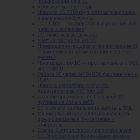
поддерживается в 1С
«Облака» бьют рекорды
Новинки 1С 2019 года: автоматизированы
новые участки бухучета
1С с CRM — универсальные решения для
работы с клиентами
1С гибче, чем вы думаете
Учет: как мы жили без 1С
Прекращение поддержки конфигурации «1
С:Комплексная автоматизация» 1.1. Что
делать?
Преимущество 1С — простая связка с SQL
через WEB
Работа 1С через WEB+SQL быстрее, чем с
RDP
Новинки бухгалтерского учета.
Характеристика «1С:КА» 2.0
Главное преимущество Облачной 1С:
публикация базы в WEB
1С в облаке: стабильность работы в SQL
Минимальный набор для начинающего
предпринимателя: бухгалтерия +
отчетность
Самая быстрая связка для печати чеков
1С:DirectBank или Клиент-Банк прямо в