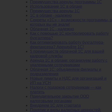
Преимущества аренды программы 1С
Использование 1С в облаке
Преимущества аренды 1С
1С в облаке - надежно
Секреты «1С» – возможности программы, о
которых вы не знали!
Облачная 1С - надежно
Как с помощью 1С контролировать работу
бухгалтера?
Как оптимизировать работу бухгалтера-
фрилансера? Арендуйте 1С!
5 преимуществ облачной 1С для вашей
кадровой службы
Аренда 1С в облаке: организуем работу с
удаленными сотрудниками
Облачная 1С: объединяем филиалы и
подразделения
Новые лимиты и НДС для организаций и
ИП на УСН
Налоги с подарков сотрудникам — как
платить
Принудительное закрытие ООО
налоговыми органами
Внедряем 1С для стартапа
Понятие и виды валютных ценностей: