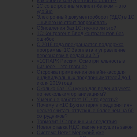
Как обойти конкурентов на старте?
1C со встроенным клиент-банком – это
удобно
Электронный документооборот (ЭДО) в 1С
– ничего не стоит попробовать
Обновления баз 1С: нужно ли это?
1С:Контрагент. Ввод контрагентов без
ошибок
С 2018 года прекращается поддержка
программы 1С:Зарплата и управление
персоналом в редакции 2.5
«1СПАРК Риски». Осмотрительность в
бизнесе – это главное
Отсрочка применения онлайн-касс для
индивидуальных предпринимателей до 1
июля 2019 года
Сколько баз 1C нужно для ведения учета
по нескольким организациям?
У меня не работает 1С, что делать?
Почему в «1С:Бухгалтерия предприятия»
нельзя считать отпускные более чем на 60
сотрудников?
Тормозит 1C: причины и следствия
Новая ставка НДС, как не нарушить закон
Система Ветис Меркурий уже