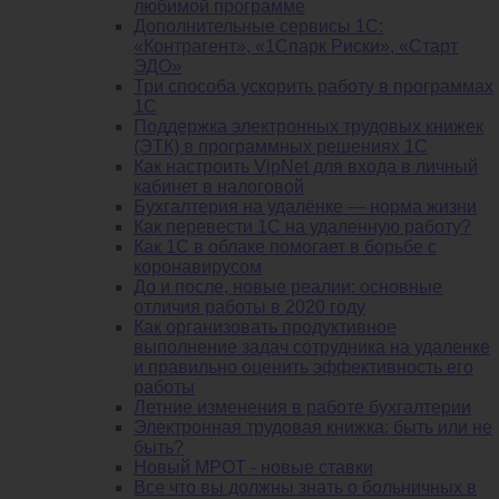
любимой программе
Дополнительные сервисы 1С:
«Контрагент», «1Спарк Риски», «Старт
ЭДО»
Три способа ускорить работу в программах
1С
Поддержка электронных трудовых книжек
(ЭТК) в программных решениях 1С
Как настроить VipNet для входа в личный
кабинет в налоговой
Бухгалтерия на удалёнке — норма жизни
Как перевести 1С на удаленную работу?
Как 1С в облаке помогает в борьбе с
коронавирусом
До и после, новые реалии: основные
отличия работы в 2020 году
Как организовать продуктивное
выполнение задач сотрудника на удаленке
и правильно оценить эффективность его
работы
Летние изменения в работе бухгалтерии
Электронная трудовая книжка: быть или не
быть?
Новый МРОТ - новые ставки
Все что вы должны знать о больничных в