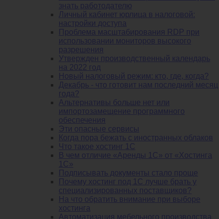
знать работодателю
Личный кабинет юрлица в налоговой:
настройки доступа
Проблема масштабирования RDP при
использовании мониторов высокого
разрешения
Утвержден производственный календарь
на 2022 год
Новый налоговый режим: кто, где, когда?
Декабрь - что готовит нам последний месяц
года?
Альтернативы больше нет или
импортозамещение программного
обеспечения
Эти опасные сервисы
Когда пора бежать с иностранных облаков
Что такое хостинг 1С
В чем отличие «Аренды 1С» от «Хостинга
1С»
Подписывать документы стало проще
Почему хостинг под 1С лучше брать у
специализированных поставщиков?
На что обратить внимание при выборе
хостинга
Автоматизация мебельного производства