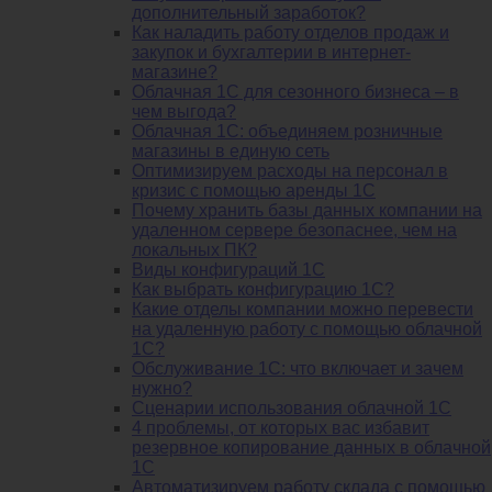
дополнительный заработок?
Как наладить работу отделов продаж и
закупок и бухгалтерии в интернет-
магазине?
Облачная 1С для сезонного бизнеса – в
чем выгода?
Облачная 1С: объединяем розничные
магазины в единую сеть
Оптимизируем расходы на персонал в
кризис с помощью аренды 1С
Почему хранить базы данных компании на
удаленном сервере безопаснее, чем на
локальных ПК?
Виды конфигураций 1С
Как выбрать конфигурацию 1С?
Какие отделы компании можно перевести
на удаленную работу с помощью облачной
1С?
Обслуживание 1С: что включает и зачем
нужно?
Сценарии использования облачной 1С
4 проблемы, от которых вас избавит
резервное копирование данных в облачной
1С
Автоматизируем работу склада с помощью