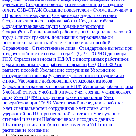
удержания
Создание нового физического лицаа
Создание
отчета СЗВ-СТАЖ
Создание показателей «Сумма выручки» и
«Процент от выручки»
Создание разрядов и категорий
Создание сменного графика работы
Создание табеля
Создание тарифных групп
Создание территорий
Сокращённый и неполный рабочие дни
Спецоценка условий
труда
Список граждан, подлежащих первоначальной
постановке на воинский учет
Справки для пособий
Справочник «Ответственные лица»
Стандартные вычеты при
трудоустройстве не сначала года
СТД-Р
СТОРНО договора
ГПХ
Страховые взносы и НДФЛ с иностранных работников
Суммированный учет рабочего времени
СЭДО с СФР по
выплате пособий
Увольнение сотрудника
Увольнение
сотрудников списком
Удаление уволенного сотрудника из
списка
Удержание добровольных страховых взносов
Удержание страховых взносов в НПФ
Установка рабочей даты
Учебный отпуск
Учебный отпуск
Учет аренды у физического
лица
Учет НДФЛ при депонировании зарплаты
Учет
переработок при СУРВ
Учет премий в среднем заработке
Учет специальностей сотрудников
Учет стажа
Учет
удержаний по ИЛ при неполной занятости
Учет ученых
степеней и званий
Шаблоны ввода исходных данных
Штатное расписание (внесение изменений)
Штатное
расписание (создание)
1С:Управление торговлей