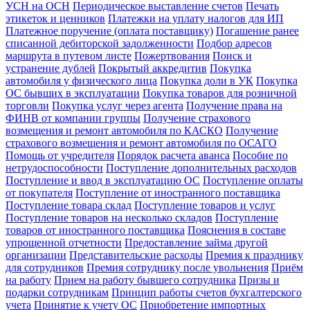
УСН на ОСН
Периодическое выставление счетов
Печать
этикеток и ценников
Платежки на уплату налогов для ИП
Платежное поручение (оплата поставщику)
Погашение ранее
списанной дебиторской задолженности
Подбор адресов
маршрута в путевом листе
Пожертвования
Поиск и
устранение дублей
Покрытый аккредитив
Покупка
автомобиля у физического лица
Покупка доли в УК
Покупка
ОС бывших в эксплуатации
Покупка товаров для розничной
торговли
Покупка услуг через агента
Получение права на
ФИНВ от компании группы
Получение страхового
возмещения и ремонт автомобиля по КАСКО
Получение
страхового возмещения и ремонт автомобиля по ОСАГО
Помощь от учредителя
Порядок расчета аванса
Пособие по
нетрудоспособности
Поступление дополнительных расходов
Поступление и ввод в эксплуатацию ОС
Поступление оплаты
от покупателя
Поступление от иностранного поставщика
Поступление товара склад
Поступление товаров и услуг
Поступление товаров на несколько складов
Поступление
товаров от иностранного поставщика
Пояснения в составе
упрощенной отчетности
Предоставление займа другой
организации
Представительские расходы
Премия к празднику
для сотрудников
Премия сотруднику после увольнения
Приём
на работу
Прием на работу бывшего сотрудника
Призы и
подарки сотрудникам
Принцип работы счетов бухгалтерского
учета
Принятие к учету ОС
Приобретение импортных