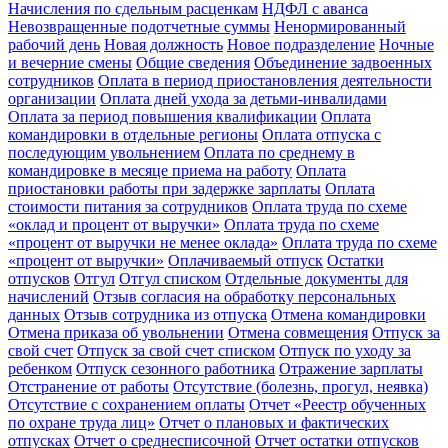
Начисления по сдельным расценкам
НДФЛ с аванса
Невозвращенные подотчетные суммы
Ненормированный
рабочий день
Новая должность
Новое подразделение
Ночные
и вечерние смены
Общие сведения
Объединение задвоенных
сотрудников
Оплата в период приостановления деятельности
организации
Оплата дней ухода за детьми-инвалидами
Оплата за период повышения квалификации
Оплата
командировки в отдельные регионы
Оплата отпуска с
последующим увольнением
Оплата по среднему в
командировке в месяце приема на работу
Оплата
приостановки работы при задержке зарплаты
Оплата
стоимости питания за сотрудников
Оплата труда по схеме
«оклад и процент от выручки»
Оплата труда по схеме
«процент от выручки не менее оклада»
Оплата труда по схеме
«процент от выручки»
Оплачиваемый отпуск
Остатки
отпусков
Отгул
Отгул списком
Отдельные документы для
начислений
Отзыв согласия на обработку персональных
данных
Отзыв сотрудника из отпуска
Отмена командировки
Отмена приказа об увольнении
Отмена совмещения
Отпуск за
свой счет
Отпуск за свой счет списком
Отпуск по уходу за
ребенком
Отпуск сезонного работника
Отражение зарплаты
Отстранение от работы
Отсутствие (болезнь, прогул, неявка)
Отсутствие с сохранением оплаты
Отчет «Реестр обученных
по охране труда лиц»
Отчет о плановых и фактических
отпусках
Отчет о среднесписочной
Отчет остатки отпусков