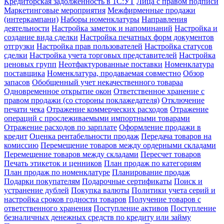
Кредиторская задолженность в 1С:УТ
Лица с правом подписи
Маркетинговые мероприятия
Межфирменные продажи
(интеркампани)
Наборы номенклатуры
Направления
деятельности
Настройка заметок и напоминаний
Настройка и
создание вида сделки
Настройка печатных форм документов
отгрузки
Настройка прав пользователей
Настройка статусов
сделки
Настройка учета торговых представителей
Настройка
ценовых групп
Неотфактурованные поставки
Номенклатура
поставщика
Номенклатура, продаваемая совместно
Обзор
запасов
Обобщенный учет некачественного товараа
Одновременное открытие окон
Ответственное хранение с
правом продажи (со стороны поклажедателя)
Отключение
печати чека
Отражение коммерческих расходов
Отражение
операций с прослеживаемыми импортными товарами
Отражение расходов по зарплате
Оформление продажи в
кредит
Оценка рентабельности продаж
Передача товаров на
комиссию
Перемещение товаров между ордерными складами
Перемещение товаров между складами
Пересчет товаров
Печать этикеток и ценников
План продаж по категориям
План продаж по номенклатуре
Планирование продаж
Подарки покупателям
Подарочные сертификаты
Поиск и
устранение дублей
Покупка валюты
Политики учета серий и
настройка сроков годности товаров
Получение товаров с
ответственного хранения
Поступление активов
Поступление
безналичных денежных средств по кредиту или займу