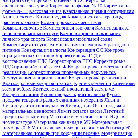
настроить сертификаты обмена с ФСС
Карточка
аналитического учета
Карточка по форме № 10
Карточка по
форме № 18
Кассовая книга
Квартальная премия сотрудникам
Книга покупок
Книга продаж
Командировка за границу,
расчеты в валюте
Командировка совместителя
Командировочные
Комиссионная торговля
Компенсация за
неиспользованный отпуск
Компенсация использования
личного транспорта
Компенсация мобильной связи
Компенсация отпуска
Компенсация сотрудникам расходов на
питание
Конвертация валюты
Консервация ОС
Контроль
отрицательных остатков
Корректировка ГТД и
восстановление НДС
Корректировка ЕНС
Корректировка
НДС при ошибочной дате СФ
Корректировка поступлений и
реализаций
Корректировка проведенных документов
(поступления или реализации)
Корректировка реализации
Краткосрочные кредиты и займы
Краткосрочный процентный
заем в рублях
Краткосрочный процентный заем в у.е
Кредитная линия
Купля-продажа криптовалюты
Купля-
продажа товаров в разных единицах измерения
Лизинг
Лизинг у лизингополучателя
Ликвидация ОС с продажей
материальных ценностей
Лимит остатка кассы
Льготный
кредит (коронавирус)
Массовое изменение ставки НДС в
номенклатуре
Материалы как вклад в УК
Материальная
помощь 2026
Материальная помощь в связи с мобилизацией
Материальная помощь при рождении ребенка
Модернизация