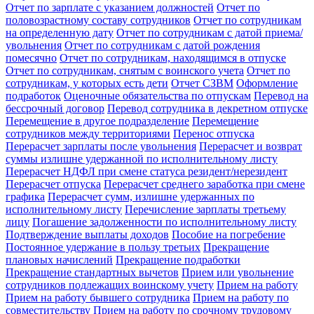
Отчет по зарплате с указанием должностей
Отчет по
половозрастному составу сотрудников
Отчет по сотрудникам
на определенную дату
Отчет по сотрудникам с датой приема/
увольнения
Отчет по сотрудникам с датой рождения
помесячно
Отчет по сотрудникам, находящимся в отпуске
Отчет по сотрудникам, снятым с воинского учета
Отчет по
сотрудникам, у которых есть дети
Отчет СЗВМ
Оформление
подработок
Оценочные обязательства по отпускам
Перевод на
бессрочный договор
Перевод сотрудника в декретном отпуске
Перемещение в другое подразделение
Перемещение
сотрудников между территориями
Перенос отпуска
Перерасчет зарплаты после увольнения
Перерасчет и возврат
суммы излишне удержанной по исполнительному листу
Перерасчет НДФЛ при смене статуса резидент/нерезидент
Перерасчет отпуска
Перерасчет среднего заработка при смене
графика
Перерасчет сумм, излишне удержанных по
исполнительному листу
Перечисление зарплаты третьему
лицу
Погашение задолженности по исполнительному листу
Подтверждение выплаты доходов
Пособие на погребение
Постоянное удержание в пользу третьих
Прекращение
плановых начислений
Прекращение подработки
Прекращение стандартных вычетов
Прием или увольнение
сотрудников подлежащих воинскому учету
Прием на работу
Прием на работу бывшего сотрудника
Прием на работу по
совместительству
Прием на работу по срочному трудовому