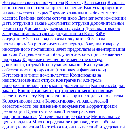
Возврат товаров от покупателя
Выемка ДС из кассы
Выплата
окончательного расчета при увольнении
Выпуск продукции
из давальческого сырья
Горячие клавиши в рабочем месте
кассира
Графики работы сотрудников
Дата запрета изменений
Дата отгрузки в заказе
Документы отгрузки
Дополнительные
реквизиты
Доставка курьерской службой
Доставка товаров
Загрузка номенклатуры и документов из Excel
Займ
сотруднику
Заказ-наряд
Заказы покупателей
Заказы
поставщику
Закрытие отчетного периода
Закупка товара у
иностранного поставщика
Зачет предоплаты
Инвентаризация
запасов
Исправление ошибок учета доходов при смешанных
продажах
Кадровые изменения (изменение оклада,
должности, отдела)
Калькуляция заказов
Калькуляция
себестоимости продукции (плановая и фактическая)
Категории и типы номенклатуры
Компенсация за
неиспользованный отпуск
Контрагенты
Контроль
просроченной кредиторской задолженности
Контроль сборки
заказов
Корпоративная карта, привязанная к основному
расчетному счету
Корпоративные карты с отдельным счетом
Корректировка долга
Корректировка управленческой
себестоимости без изменения документов
Корректировки
реализаций
Кредиты и займы
Личные расходы
предпринимателя
Материалы в переработке
Минимальные
цены продажи
Многопередельное производство
Наборы
единиц измерения
Настройка видов начислений и удержаний