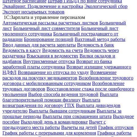
Штатное расписание
Штраф ГИБДД по вине сотрудника
Эквайринг. Подключение и настройка
Экологический сбор
Экспорт несырьевых товаров
1С:Зарплата и управление персоналом
Автоматическая рассылка расчетных листков
Больничный
лист
Больничный лист совместителя
Больничный лист
уволенного сотрудника
Больничный пострадавшего от
радиации
Бронирование позиций
Вахтовый метод работы
Ввод данных для расчета зарплаты
Ведомость в банк
Ведомость в кассу
Ведомость на счета
Ведомость через
раздатчика
Взыскания в ведомостях
Вилки окладов и
надбавок
Внутрисменные отпуска
Возврат из банка
заработной платы сотрудника
Возврат излишне удержанного
НДФЛ
Возвращение из отпуска по уходу
Возмещение
расходов на покупку медикаментов
Возобновление трудового
договора с мобилизованным сотрудником
Возобновление
трудовых договоров
Восстановление стажа после ошибочного
увольнения
Выбор способа ведения трудовой
Выплата
благотворительной помощи физлицу
Выплата
вознаграждения по договору ГПХ
Выплата дивидендов
учредителю
Выплаты бывшим сотрудникам
Выплаты за
прошлые периоды
Выплаты при сокращении штата
Выходное
пособие
Выходной день в командировке
Вычет с
предыдущего места работы
Вычеты на детей
График отпусков
График работы с перерывами для кормления
Графики работы