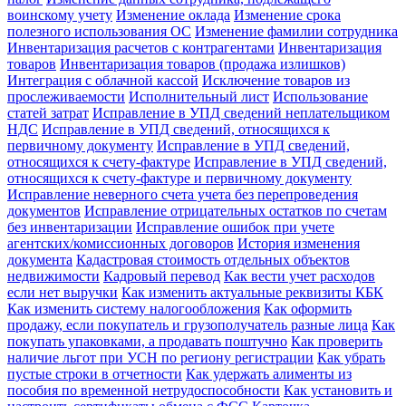
воинскому учету
Изменение оклада
Изменение срока
полезного использования ОС
Изменение фамилии сотрудника
Инвентаризация расчетов с контрагентами
Инвентаризация
товаров
Инвентаризация товаров (продажа излишков)
Интеграция с облачной кассой
Исключение товаров из
прослеживаемости
Исполнительный лист
Использование
статей затрат
Исправление в УПД сведений неплательщиком
НДС
Исправление в УПД сведений, относящихся к
первичному документу
Исправление в УПД сведений,
относящихся к счету-фактуре
Исправление в УПД сведений,
относящихся к счету-фактуре и первичному документу
Исправление неверного счета учета без перепроведения
документов
Исправление отрицательных остатков по счетам
без инвентаризации
Исправление ошибок при учете
агентских/комиссионных договоров
История изменения
документа
Кадастровая стоимость отдельных объектов
недвижимости
Кадровый перевод
Как вести учет расходов
если нет выручки
Как изменить актуальные реквизиты КБК
Как изменить систему налогообложения
Как оформить
продажу, если покупатель и грузополучатель разные лица
Как
покупать упаковками, а продавать поштучно
Как проверить
наличие льгот при УСН по региону регистрации
Как убрать
пустые строки в отчетности
Как удержать алименты из
пособия по временной нетрудоспособности
Как установить и