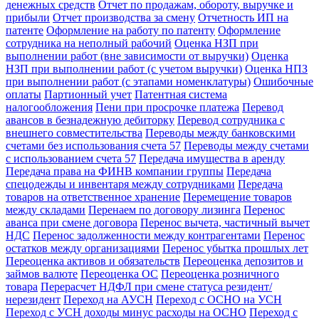
денежных средств
Отчет по продажам, обороту, выручке и
прибыли
Отчет производства за смену
Отчетность ИП на
патенте
Оформление на работу по патенту
Оформление
сотрудника на неполный рабочий
Оценка НЗП при
выполнении работ (вне зависимости от выручки)
Оценка
НЗП при выполнении работ (с учетом выручки)
Оценка НПЗ
при выполнении работ (с этапами номенклатуры)
Ошибочные
оплаты
Партионный учет
Патентная система
налогообложения
Пени при просрочке платежа
Перевод
авансов в безнадежную дебиторку
Перевод сотрудника с
внешнего совместительства
Переводы между банковскими
счетами без использования счета 57
Переводы между счетами
с использованием счета 57
Передача имущества в аренду
Передача права на ФИНВ компании группы
Передача
спецодежды и инвентаря между сотрудниками
Передача
товаров на ответственное хранение
Перемещение товаров
между складами
Перенаем по договору лизинга
Перенос
аванса при смене договора
Перенос вычета, частичный вычет
НДС
Перенос задолженности между контрагентами
Перенос
остатков между организациями
Перенос убытка прошлых лет
Переоценка активов и обязательств
Переоценка депозитов и
займов валюте
Переоценка ОС
Переоценка розничного
товара
Перерасчет НДФЛ при смене статуса резидент/
нерезидент
Переход на АУСН
Переход с ОСНО на УСН
Переход с УСН доходы минус расходы на ОСНО
Переход с