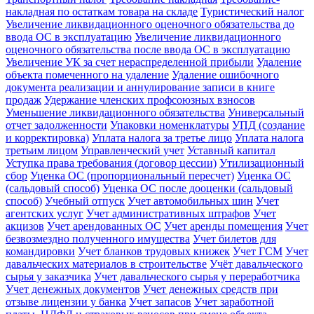
накладная по остаткам товара на складе
Туристический налог
Увеличение ликвидационного оценочного обязательства до
ввода ОС в эксплуатацию
Увеличение ликвидационного
оценочного обязательства после ввода ОС в эксплуатацию
Увеличение УК за счет нераспределенной прибыли
Удаление
объекта помеченного на удаление
Удаление ошибочного
документа реализации и аннулирование записи в книге
продаж
Удержание членских профсоюзных взносов
Уменьшение ликвидационного обязательства
Универсальный
отчет задолженности
Упаковки номенклатуры
УПД (создание
и корректировка)
Уплата налога за третье лицо
Уплата налога
третьим лицом
Управленческий учет
Уставный капитал
Уступка права требования (договор цессии)
Утилизационный
сбор
Уценка ОС (пропорциональный пересчет)
Уценка ОС
(сальдовый способ)
Уценка ОС после дооценки (сальдовый
способ)
Учебный отпуск
Учет автомобильных шин
Учет
агентских услуг
Учет административных штрафов
Учет
акцизов
Учет арендованных ОС
Учет аренды помещения
Учет
безвозмездно полученного имущества
Учет билетов для
командировки
Учет бланков трудовых книжек
Учет ГСМ
Учет
давальческих материалов в строительстве
Учёт давальческого
сырья у заказчика
Учет давальческого сырья у переработчика
Учет денежных документов
Учет денежных средств при
отзыве лицензии у банка
Учет запасов
Учет заработной