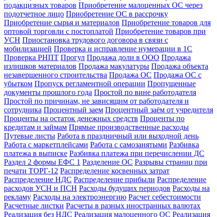
подакцизных товаров
Приобретение малоценных ОС через
подотчетное лицо
Приобретение ОС в рассрочку
Приобретение сырья и материалов
Приобретение товаров для
оптовой торговли с постоплатой
Приобретение товаров при
УСН
Приостановка трудового договора в связи с
мобилизацией
Проверка и исправление нумерации в 1С
Проверка РНПТ
Прогул
Продажа доли в ООО
Продажа
излишков материалов
Продажа макулатуры
Продажа объекта
незавершенного строительства
Продажа ОС
Продажа ОС с
убытком
Пропуск регламентной операции
Пропущенные
документы прошлого года
Простой по вине работодателя
Простой по причинам, не зависящим от работодателя и
сотрудника
Процентный заем
Процентный заём от учредителя
Проценты на остаток денежных средств
Проценты по
кредитам и займам
Прямые производственные расходы
Путевые листы
Работа в праздничный или выходной день
Работа с маркетплейсами
Работа с самозанятыми
Разбивка
платежа в выписке
Разбивка платежа при перечислении ДС
Раздел 2 формы ЕФС 1
Разделение ОС
Разрывы страниц при
печати ТОРГ-12
Распределение косвенных затрат
Распределение НДС
Распределение прибыли
Распределение
расходов УСН и ПСН
Расходы будущих периодов
Расходы на
рекламу
Расходы на электроэнергию
Расчет себестоимости
Расчетные листки
Расчеты в разных иностранных валютах
Реализация без НДС
Реализация малоценного ОС
Реализация