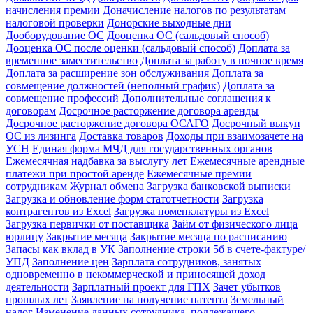
начисления премии
Доначисление налогов по результатам
налоговой проверки
Донорские выходные дни
Дооборудование ОС
Дооценка ОС (сальдовый способ)
Дооценка ОС после оценки (сальдовый способ)
Доплата за
временное заместительство
Доплата за работу в ночное время
Доплата за расширение зон обслуживания
Доплата за
совмещение должностей (неполный график)
Доплата за
совмещение профессий
Дополнительные соглашения к
договорам
Досрочное расторжение договора аренды
Досрочное расторжение договора ОСАГО
Досрочный выкуп
ОС из лизинга
Доставка товаров
Доходы при взаимозачете на
УСН
Единая форма МЧД для государственных органов
Ежемесячная надбавка за выслугу лет
Ежемесячные арендные
платежи при простой аренде
Ежемесячные премии
сотрудникам
Журнал обмена
Загрузка банковской выписки
Загрузка и обновление форм статотчетности
Загрузка
контрагентов из Excel
Загрузка номенклатуры из Excel
Загрузка первички от поставщика
Займ от физического лица
юрлицу
Закрытие месяца
Закрытие месяца по расписанию
Запасы как вклад в УК
Заполнение строки 5б в счете-фактуре/
УПД
Заполнение цен
Зарплата сотрудников, занятых
одновременно в некоммерческой и приносящей доход
деятельности
Зарплатный проект для ГПХ
Зачет убытков
прошлых лет
Заявление на получение патента
Земельный
налог
Изменение данных сотрудника, подлежащего