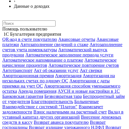
›
Данные о доходах
Помощь пользователю
1С Бухгалтерия предприятия
QR-код в счете покупателю
Авансовые отчеты
Авансовые
платежи
Автозаполнение сведений о стаже
Автозаполнение
счетов учета номенклатуры
Автоматический выпуск
продукции
Автоматическое заполнение периода услуги
Автоматическое напоминание о платеже
Автоматическое
начисление процентов
Автоматическое повторение счетов
Автотранспорт
Акт об оказании услуг
Акт сверки
Амортизационная премия
Амортизация
Амортизация на
нескольких счетах по одному ОС
Амортизация с даты
приемки на учет ОС
Амортизация способом уменьшаемого
остатка
Аренда помещения
АУСН и новые настройки в 1С
Банковская гарантия
Безвозвратная тара
Беспроцентный займ
от учредителя
Благотворительность
Больничные
Взаимодействие с системой "Платон"
Взаимозачет
задолженности
Взнос наличными на расчетный счет
Вклад в
уставный капитал других организаций
Внесение денежных
средств в кассу
Возврат аванса покупателю
Возврат
госпошлины
Возврат излишне удержанного НДФЛ
Возврат