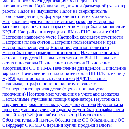
малоценного ОС
Модернизация ОС
Надбавка за
наставничество
Надбавка за подвижной (разъездной) характер
работы
Налог на имущество
Налог на сверхприбыль
Налоговые регистры формирования отчетных данных
Направления деятельности и статьи расходов
Настройка
заголовка для печатных форм счетов
Настройка и заполнение
КУДиР
Настройка интеграции с ЛК по ЕНС на сайте ФНС
Настройка кадрового учета
Настройка календаря отчетности
Настройка плана счетов
Настройка пользователей и прав
Настройка счетов учета
Настройка учетной политики
Настройки при формировании отчетов
Начальные остатки
основных средств
Начальные остатки по РБП
Начальные
остатки по счетам
Начисление алиментов
Начисление
амортизации ОС и НМА
Начисление дивидендов
Начисление
зарплаты
Начисление и оплата патента для ИП
НДС к вычету
НДФЛ для иностранных работников
НДФЛ с аванса
Недоимка, штрафы, пени по налогам и взносам
Незавершенное производство (оценка при выпуске
продукции)
Неотделимые улучшения в учете арендодателя
Неотделимые улучшения позиция арендатора
Неустойка за
нарушение сроков поставки, учет у покупателя
Неустойка за
просрочку аванса, учет у продавца
Неустойки, штрафы, пени
Новый код СФР (где найти и указать)
Номенклатура
Обеспечительный платеж
Обесценение ОС
Объединение ОС
Овердрафт
ОКТМО
Операции купли-продажи валюты