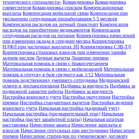
технического специалиста»
Командировка
Командировка
совместителя
Командировка списком
Компенсационные
выплаты
Компенсация мобильной связи
Компенсация при
увольнении сотрудникам проработавшим 5,5 месяцев
Компенсация расходов на личный транспорт
Компенсация
расходов на приобретение медикаментов
Компенсация
сотрудникам расходов на питание
Корректировка начислений
при изменении оклада в середине месяца
Корректировка
НДФЛ при частичных выплатах ЗП
Корректировка СЗВ-ТД
Корректировка страховых взносов при изменении тарифа
задним числом
Личные вычеты
Лишение премии
Материальная помощь в связи с бракосочетанием
Материальная помощь в связи с мобилизацией
Материальная
помощь к отпуску в базе среднего как 1/12
Материальная
помощь родственнику умершего сотрудника
Медицинский
осмотр и диспансеризация
Надбавка за вредность
Надбавка за
подвижной характер работы
Надбавки за вредность
Настройка воинского учета
Настройка округления
Настройка
премии
Настройка стандартных вычетов
Настройки ведения
воинского учета
Начальная настройка (кадровый учет)
Начальная настройка (предварительный этап)
Начальная
настройка (расчет заработной платы)
Начальная штатная
расстановка
Начисление аванса
Начисление зарплаты и
взносов
Начисление отпускных при шестидневке
Начисление
премии
Начисление стипендии по ученическому договору