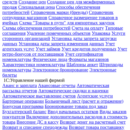
средств
Создание цен
Создание цен для межфирменных
продаж
Специальная цена
Способы обеспечения
потребностей
Справочник марки (бренды)
Справочник
сотрудники магазинов
Справочное размещение товаров в
ячейках
Схема "Товары в пути" для импортных закупок
Схемы обеспечения потребностей
Счета на оплату
Типовые
соглашения
Удаление помеченных объектов
Упаковка
Услуги
сторонних организаций
Установка даты запрета загрузки
данных
Установка даты запрета изменения данных
Учет
агентских услуг
Учет займов
Учет кредитов полученных
Учет
ретро-бонусов от поставщиков
Учет сертификатов
номенклатуры
Физические лица
Форматы магазинов
Характеристики номенклатуры
Шаблоны анкет
Штрихкоды
номенклатуры
Электронное бронирование
Электронные
билеты
1С:Управление нашей фирмой
Аванс и зарплата
Авансовые отчеты
Автоматическая
рассылка отчетов
Автоматические скидки и наценки
Автоматическое выставление счетов
Агентские услуги
Бартерные операции
Больничный лист (расчет и отражение)
Бонусная программа
Бронирование товара под заказ
Бухгалтерский баланс
Ввод начальных остатков
Виды заказов
покупателя
Включение дополнительных расходов в стоимость
товара
Внесение ДС в кассу
Возврат денег на расчетный счет
Возврат и списание спецодежды
Возврат товара поставщику