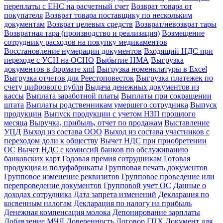
переплаты с ЕНС на расчетный счет
Возврат товара от
покупателя
Возврат товара поставщику по нескольким
документам
Возврат целевых средств
Возврат/невозврат тары
Возвратная тара (производство и реализация)
Возмещение
сотруднику расходов на покупку медикаментов
Восстановление нумерации документов
Входящий НДС при
переходе с УСН на ОСНО
Выбытие НМА
Выгрузка
документов в формате xml
Выгрузка номенклатуры в Excel
Выгрузка отчетов для Реестрповесток
Выгрузка платежек по
счету цифрового рубля
Выдача денежных документов из
кассы
Выплата заработной платы
Выплаты при сокращении
штата
Выплаты родственникам умершего сотрудника
Выпуск
продукции
Выпуск продукции с учетом НЗП прошлого
месяца
Выручка, прибыль, отчет по продажам
Выставление
УПД
Выход из состава ООО
Выход из состава участников с
переходом доли к обществу
Вычет НДС при приобретении
ОС
Вычет НДС с комиссий банков по обслуживанию
банковских карт
Годовая премия сотрудникам
Готовая
продукция и полуфабрикаты
Групповая печать документов
Групповое изменение реквизитов
Групповое проведение или
перепроведение документов
Групповой учет ОС
Данные о
доходах сотрудника
Дата запрета изменений
Декларация по
косвенным налогам
Декларация по налогу на прибыль
Денежная компенсация молока
Депонирование зарплаты
Добавление МЧД
Доверенность
Договор ГПХ
Документ для