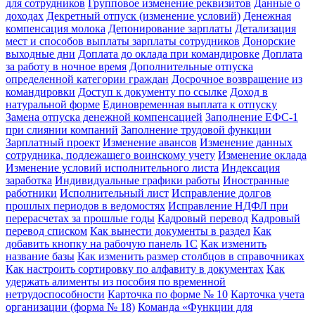
для сотрудников
Групповое изменение реквизитов
Данные о
доходах
Декретный отпуск (изменение условий)
Денежная
компенсация молока
Депонирование зарплаты
Детализация
мест и способов выплаты зарплаты сотрудников
Донорские
выходные дни
Доплата до оклада при командировке
Доплата
за работу в ночное время
Дополнительные отпуска
определенной категории граждан
Досрочное возвращение из
командировки
Доступ к документу по ссылке
Доход в
натуральной форме
Единовременная выплата к отпуску
Замена отпуска денежной компенсацией
Заполнение ЕФС-1
при слиянии компаний
Заполнение трудовой функции
Зарплатный проект
Изменение авансов
Изменение данных
сотрудника, подлежащего воинскому учету
Изменение оклада
Изменение условий исполнительного листа
Индексация
заработка
Индивидуальные графики работы
Иностранные
работники
Исполнительный лист
Исправление долгов
прошлых периодов в ведомостях
Исправление НДФЛ при
перерасчетах за прошлые годы
Кадровый перевод
Кадровый
перевод списком
Как вынести документы в раздел
Как
добавить кнопку на рабочую панель 1С
Как изменить
название базы
Как изменить размер столбцов в справочниках
Как настроить сортировку по алфавиту в документах
Как
удержать алименты из пособия по временной
нетрудоспособности
Карточка по форме № 10
Карточка учета
организации (форма № 18)
Команда «Функции для