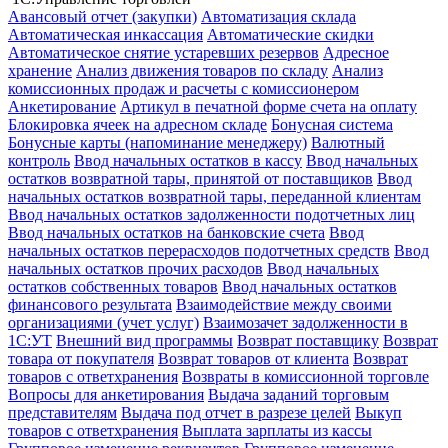
Авансовый отчет (закупки)
Автоматизация склада
Автоматическая инкассация
Автоматические скидки
Автоматическое снятие устаревших резервов
Адресное
хранение
Анализ движения товаров по складу
Анализ
комиссионных продаж и расчеты с комиссионером
Анкетирование
Артикул в печатной форме счета на оплату
Блокировка ячеек на адресном складе
Бонусная система
Бонусные карты (напоминание менеджеру)
Валютный
контроль
Ввод начальных остатков в кассу
Ввод начальных
остатков возвратной тары, принятой от поставщиков
Ввод
начальных остатков возвратной тары, переданной клиентам
Ввод начальных остатков задолженности подотчетных лиц
Ввод начальных остатков на банковские счета
Ввод
начальных остатков перерасходов подотчетных средств
Ввод
начальных остатков прочих расходов
Ввод начальных
остатков собственных товаров
Ввод начальных остатков
финансового результата
Взаимодействие между своими
организациями (учет услуг)
Взаимозачет задолженности в
1С:УТ
Внешний вид программы
Возврат поставщику
Возврат
товара от покупателя
Возврат товаров от клиента
Возврат
товаров с ответхранения
Возвраты в комиссионной торговле
Вопросы для анкетирования
Выдача заданий торговым
представителям
Выдача под отчет в разрезе целей
Выкуп
товаров с ответхранения
Выплата зарплаты из кассы