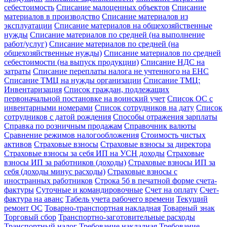
себестоимость
Списание малоценных объектов
Списание
материалов в производство
Списание материалов из
эксплуатации
Списание материалов на общехозяйственные
нужды
Списание материалов по средней (на выполнение
работ/услуг)
Списание материалов по средней (на
общехозяйственные нужды)
Списание материалов по средней
себестоимости (на выпуск продукции)
Списание НДС на
затраты
Списание переплаты налога не учтенного на ЕНС
Списание ТМЦ на нужды организации
Списание ТМЦ:
Инвентаризация
Список граждан, подлежащих
первоначальной постановке на воинский учет
Список ОС с
инвентарными номерами
Список сотрудников на дату
Список
сотрудников с датой рождения
Способы отражения зарплаты
Справка по розничным продажам
Справочник валюты
Сравнение режимов налогообложения
Стоимость чистых
активов
Страховые взносы
Страховые взносы за директора
Страховые взносы за себя ИП на УСН доходы
Страховые
взносы ИП за работников (доходы)
Страховые взносы ИП за
себя (доходы минус расходы)
Страховые взносы с
иностранных работников
Строка 5б в печатной форме счета-
фактуры
Суточные и командировочные
Счет на оплату
Счет-
фактура на аванс
Табель учета рабочего времени
Текущий
ремонт ОС
Товарно-транспортная накладная
Товарный знак
Торговый сбор
Транспортно-заготовительные расходы
Транспортный налог
Требование накладная
Требование-