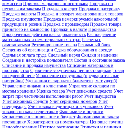
комиссию
Приемка маркированного товара
Продажа по
нескольким заказам
Продажа в кредит
Продажа в рассрочку
Продажа валюты
Продажа и возврат маркированных товаров
Продажа имущества
Продажа немаркируемой алкогольной
продукции в розлив
Продажа с промокодом
Продажа товара,
принятого на комиссию
Продажи в валюте
Производство
Просроченная дебиторская задолженность
Распределение
материальных и нематериальных затрат
Расчеты с
самозанятыми
Резервирование товара
Рекламный блок
Сведения об организации
Сдача оборудования в аренду
Сдельная оплата труда
Сдельный наряд
Скидки и наценки
Создание и настройка пользователя
Состав и состояние заказа
Списание и продажа имущества
Списание материалов в
производство
Сравнение закупочных цен поставщиков
Товар
по нулевой цене
Увольнение сотрудника (предварительные
настройки)
Удержания из зарплаты (алименты, мат.ущерб)
Управление лидами и клиентами
Управление складом по
местам хранения
Уценка товара
Учет денежных средств
Учет
затрат при частичном выполнении работ
Учет имущества
Учет основных средств
Учет серийных номеров
Учет
спецодежды
Учет товара в единицах и в упаковках
Учет
товаров по характеристикам
Факсимиле и подписи
Финансовое планирование и бюджет
Формирование заказа
поставщику
Характеристика номенклатуры
Ценовые группы
Ценообразование
Штатное расписание
Этикетки и ценники