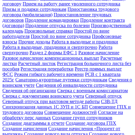
договору
Прием на работу ранее уволенного сотрудника
Призы и подарки сотрудникам
Приостановка трудового
договора (мобилизация)
Приостановление трудовых
договоров
Продление командировки
Продление контракта
(договора)
Продление отпуска по болезни
Производственный
календарь
Произвольные справки
Простой по вине
работодателя
Простой по вине сотрудника
Профсоюзные
взносы
Прочие доходы
Работа в выходные и праздники
Работа в выходные, праздники и сверхурочно
Работа
сверхурочно
Раздел 2 формы ЕФС 1
Разовое начисление
Разовое начисление компенсационных выплат
Расчетные
листки
Расчетный листок
Регистрация больничного листа без
пособия
Регистрация переработки
Реестр прямых выплат
ФСС
Режим гибкого рабочего времени
РСВ с 1 квартала
2025г
Санаторно-курортные путевки сотрудникам
Сведения о
воинском учете
Сведения об инвалидности сотрудника
Сведения об организации
Сверка с военным комиссариатом
Сверка с документами воинского учета
Северный отпуск
Северный отпуск при вахтовом методе работы
СЗВ-ТД
Синхронизация данных 1С ЗУП и 1С БП
Совмещение ГПХ и
трудового договора
Совмещение должностей
Согласие на
обработку перс данных
Создание групп сотрудников
Создание диаграммы в отчете
Создание договора ГПХ
Создание начисления
Создание начисления «Процент от
выручки»
Создание нового вида отпуска
Создание нового