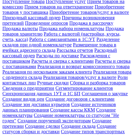
Поступление товара
Поступление услуг
Прием товаров на
комиссию
Прием товаров на ответхранение
Приобретение
товаров у поставщика
Приобретение товаров/услуг в валюте
Приходный кассовый ордер
Причины возникновения
претензий
Проведение опросов
Продажа в рассрочку
Продажа валюты
Продажа набора номенклатуры
Продажа
товаров хранителю
Работа с валютой (настройки, курсы,
счета, касса)
Работа с самозанятыми в 1С:УТ
Разделение
складов при одной номенклатуре
Размещение товара в
ячейках адресного склада
Рассылка отчетов
Расходный
кассовый ордер
Расходы по доставке
Расхождения с
поставщиком
Расчеты и сверка с клиентами
Расчеты и сверка
с поставщиками
Реализация и возврат комиссионного товара
Реализация по нескольким заказам клиента
Реализация товара
с ордерного склада
Реализация товаров/услуг в валюте
Роли
контактных лиц
Ручные скидки
Сборка и разборка товаров
Сведения о предприятии
Сегментирование клиентов
Синхронизация данных 1УТ и 1С БП
Соглашения о закупке
Создание видов цен
Создание договоров с клиентами
Создание зон доставки курьеров
Создание источников
данных планирования
Создание кассы ККМ
Создание
номенклатуры
Создание номенклатуры со статусом "Не
годен"
Создание поручений экспедиторам
Создание
претензии
Создание сделки
Создание склада
Создание
статусов сборки и доставки
Создание типов транспортных