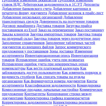
Групповое изменение реквизитов
Групповое изменение
ставок НДС
Дебиторская задолженность в 1С:УТ
Депозиты
Добавление банковского счета
Добавление картинки в
печатную форму документа
Добавление колонок в прайс-лист
Добавление нескольких организаций
Добавление
транспортных средств
Доверенность на получение товаров
Договор эквайринга
Доставка товаров
Загрузка прайса
поставщиков из Excel
Заказ на перемещение
Заказ поставщику
Заказы клиентов
Закупка импортных товаров
Закупка товара
на ордерный склад
Закупка товаров через подотчетное лицо
Заполнение справочников
Заполнение табличных частей
документов из внешних файлов
Запрос коммерческого
предложения у поставщиков
Зоны доставки
Изменение
ассортимента
Инвентаризационная опись
Инвентаризация
товаров
Исправление ошибок учета при возвратах
Исправление ошибок учета при некорректных ценах
номенклатуры
Как вести платежный календарь
Как
заблокировать доступ пользователю
Как изменить порядок и
видимость столбцов
Как списать товары на нужды
организации
Как формируются номера документов
Квоты
ассортимента
Классификация задолженности
Командировка
Комиссионные продажи: начальные настройки
Коммерческое
предложение
Контрагенты
Копирование строки между
документами
Корректировка графика взаиморасчетов
Корректировка задолженности
Корректировка реализации