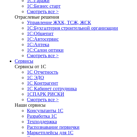
1С:Гаражи
1С:Бизнес старт
Смотреть все >
Отраслевые решения
Управление ЖХК, ТСЖ, ЖСК
1С:Бухгалтерия строительной организации
1С:Общепит
1С:Автосервис
1С:Аптека
1С:Салон оптики
Смотреть все >
Сервисы
Сервисы от 1С
1С Отчетность
1С ЭДО
1С Контрагент
1С Кабинет сотрудника
1СПАРК РИСКИ
Смотреть все >
Наши сервисы
Консультанты 1С
Разработка 1С
Техподдержка
Распознавание первички
Маркетплейсы для 1С