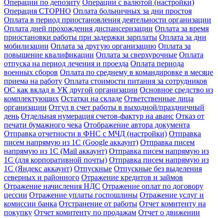
Операции по депозиту
Операции с валютой (настройки)
Операция СТОРНО
Оплата больничных за дни простоя
Оплата в период приостановления деятельности организации
Оплата дней прохождения диспансеризации
Оплата за время
приостановки работы при задержки зарплаты
Оплата за дни
мобилизации
Оплата за другую организацию
Оплата за
повышение квалификации
Оплата за сверхурочные
Оплата
отпуска на период лечения и проезда
Оплата периода
военных сборов
Оплата по среднему в командировке в месяце
приема на работу
Оплата стоимости питания за сотрудников
ОС как вклад в УК другой организации
Основное средство из
комплектующих
Остатки на складе
Ответственные лица
организации
Отгул в счет работы в выходной/праздничный
день
Отдельная нумерация счетов-фактур на аванс
Отказ от
печати бумажного чека
Отображение автора документа
Отправка отчетности в ФНС с МЧД (настройки)
Отправка
писем напрямую из 1С (Google аккаунт)
Отправка писем
напрямую из 1С (Mail аккаунт)
Отправка писем напрямую из
1С (для корпоративной почты)
Отправка писем напрямую из
1С (Яндекс аккаунт)
Отпускные
Отпускные без выделения
северных и районного
Отражение кредитов и займов
Отражение начисления НДС
Отражение оплат по договору
цессии
Отражение уплаты госпошлины
Отражение услуг и
комиссии банка
Отстранение от работы
Отчет комитенту на
покупку
Отчет комитенту по продажам
Отчет о движении