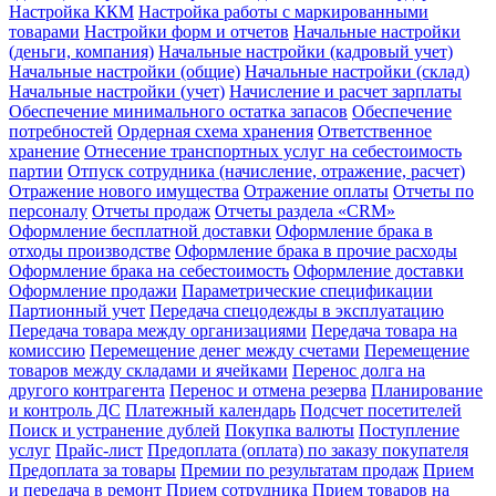
Настройка ККМ
Настройка работы с маркированными
товарами
Настройки форм и отчетов
Начальные настройки
(деньги, компания)
Начальные настройки (кадровый учет)
Начальные настройки (общие)
Начальные настройки (склад)
Начальные настройки (учет)
Начисление и расчет зарплаты
Обеспечение минимального остатка запасов
Обеспечение
потребностей
Ордерная схема хранения
Ответственное
хранение
Отнесение транспортных услуг на себестоимость
партии
Отпуск сотрудника (начисление, отражение, расчет)
Отражение нового имущества
Отражение оплаты
Отчеты по
персоналу
Отчеты продаж
Отчеты раздела «CRM»
Оформление бесплатной доставки
Оформление брака в
отходы производстве
Оформление брака в прочие расходы
Оформление брака на себестоимость
Оформление доставки
Оформление продажи
Параметрические спецификации
Партионный учет
Передача спецодежды в эксплуатацию
Передача товара между организациями
Передача товара на
комиссию
Перемещение денег между счетами
Перемещение
товаров между складами и ячейками
Перенос долга на
другого контрагента
Перенос и отмена резерва
Планирование
и контроль ДС
Платежный календарь
Подсчет посетителей
Поиск и устранение дублей
Покупка валюты
Поступление
услуг
Прайс-лист
Предоплата (оплата) по заказу покупателя
Предоплата за товары
Премии по результатам продаж
Прием
и передача в ремонт
Прием сотрудника
Прием товаров на