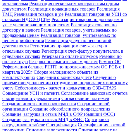
металлолома
Реализация нескольким контрагентам одним
документом
Реализация подакцизных товаров
Реализация
ТМЦ
Реализация товаров в у.е
Реализация товаров на УСН со
ставками НДС 20 (10)%
Реализация товаров по договорам в
у.е. с увеличивающим процентом
Реализация товаров по
договору в валюте
Реализация товаров, учитываемых по
продажным ценам
Реализация товаров, учитываемых по
ценам приобретения
Реализация услуг по неосновной
деятельности
Регистрация продавцом счет-фактур в
отдельных случаях
Регистрация счет-фактур покупателем, в
отдельных случаях
Резервы по оплате отпусков
Резервы по
оплате труда
Резервы по сомнительным долгам
Ремонт ОС
Реформация баланса
РНПТ по прослеживаемым ОС
РСВ с 1
квартала 2025г
Сборка малоценного объекта из
комплектующих
Сведения о воинском учете
Сведения о
приеме или увольнении сотрудников, подлежащих воинскому
учету
Себестоимость - расчет и калькуляция
СЗВ-СТАЖ
Совмещение УСН и патента
Согласование авансовых отчетов
с возвратами и удержаниями
Согласование платежей
Создание иностранного контрагента
Создание новой
организации
Создание обособленного подразделения
Создание, загрузка и отзыв МЧД в СФР (бывший ФСС)
Создание, загрузка и отзыв МЧД в ФНС
Сортировка
сотрудников в табеле
Спецификация
Спецификация готовой
продукции
Списание задолженности
Списание затрат на