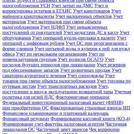
платы, НДФЛ и страховых взносов при смене объекта
налогообложения УСН
Учет затрат на ДМС
Учет и
корректировка остатков в ЕГАИС
Учет канцтоваров
Учет
майнинга криптовалюты
Учет малоценных объектов
Учет
материалов
Учет материалов при смене объекта
налогообложения
Учет НДФЛ
Учет невыясненных
поступлений от покупателей
Учет недостачи ДС в кассе
Учет
оборудования
Учет операций купли-продажи в валюте
Учет
операций с цифровым рублем
Учет ОС при реорганизации с
форме слияния
Учет питьевой воды и кулеров к ней для нужд
офиса
Учет по нескольким органазициям
Учет по
номенклатурным группам
Учёт полисов ОСАГО
Учет
расходов будущих периодов при ликвидации
Учет резервов
под обесценивание запасов
Учет розничных продаж
Учет
санаторно-курортного лечения
Учет спецодежды
Учет
товаров при смене объекта налогообложения
Учет топлива по
путевым листам
Учет транспортных расходов
Учет,
поступление и ввод в эксплуатацию возвратной тары
Учетная
политика для целей НДС
Факторинговые операции
Федеральный инвестиционный налоговый вычет (ФИНВ)
при приобретении ОС
Фиксированные страховые взносы ИП
Финансовое планирование и платежный календарь
Финансовый результат
Формирование кассовой книги (КО-4)
Формирование счет-фактуры налоговым агентом
Частичная
ликвидация ОС
Частичный зачет авансов
Чек коррекции