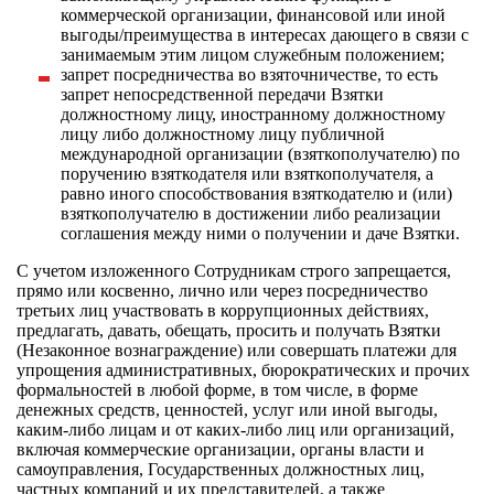
коммерческой организации, финансовой или иной
выгоды/преимущества в интересах дающего в связи с
занимаемым этим лицом служебным положением;
запрет посредничества во взяточничестве, то есть
запрет непосредственной передачи Взятки
должностному лицу, иностранному должностному
лицу либо должностному лицу публичной
международной организации (взяткополучателю) по
поручению взяткодателя или взяткополучателя, а
равно иного способствования взяткодателю и (или)
взяткополучателю в достижении либо реализации
соглашения между ними о получении и даче Взятки.
С учетом изложенного Сотрудникам строго запрещается,
прямо или косвенно, лично или через посредничество
третьих лиц участвовать в коррупционных действиях,
предлагать, давать, обещать, просить и получать Взятки
(Незаконное вознаграждение) или совершать платежи для
упрощения административных, бюрократических и прочих
формальностей в любой форме, в том числе, в форме
денежных средств, ценностей, услуг или иной выгоды,
каким-либо лицам и от каких-либо лиц или организаций,
включая коммерческие организации, органы власти и
самоуправления, Государственных должностных лиц,
частных компаний и их представителей, а также