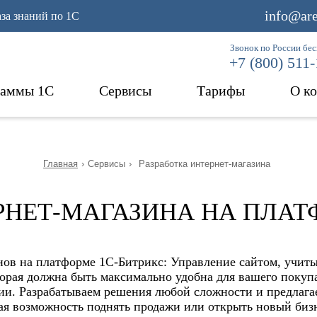
info@are
аза знаний по 1С
Звонок по России бе
+7 (800) 511
раммы 1С
Сервисы
Тарифы
О к
Главная
›
Сервисы
›
Разработка интернет-магазина
РНЕТ-МАГАЗИНА НА ПЛАТ
нов на платформе 1С-Битрикс: Управление сайтом, учиты
торая должна быть максимально удобна для вашего покуп
нии. Разрабатываем решения любой сложности и предлаг
я возможность поднять продажи или открыть новый бизн