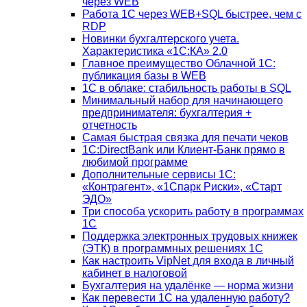
через WEB
Работа 1С через WEB+SQL быстрее, чем с
RDP
Новинки бухгалтерского учета.
Характеристика «1С:КА» 2.0
Главное преимущество Облачной 1С:
публикация базы в WEB
1С в облаке: стабильность работы в SQL
Минимальный набор для начинающего
предпринимателя: бухгалтерия +
отчетность
Самая быстрая связка для печати чеков
1С:DirectBank или Клиент-Банк прямо в
любимой программе
Дополнительные сервисы 1С:
«Контрагент», «1Спарк Риски», «Старт
ЭДО»
Три способа ускорить работу в программах
1С
Поддержка электронных трудовых книжек
(ЭТК) в программных решениях 1С
Как настроить VipNet для входа в личный
кабинет в налоговой
Бухгалтерия на удалёнке — норма жизни
Как перевести 1С на удаленную работу?