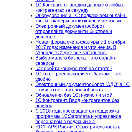
1С:Контрагент: вводим данные о любых
контрагентах за секунду
Оборудование и 1С: подключаем онлайн-
кассы, сканеры штрихкодов и не только
Электронный документооборот:
отправляйте документы быстрее и
дешевле
Новая форма счета-фактуры с 1 октября
2017 года: изменения и уточнения. В
"Аренде 1С" уже все заполнено!
Выбор малого бизнеса – это онлайн-
сервисы
Как обойти конкурентов на старте?
1C со встроенным клиент-банком – это
удобно
Электронный документооборот (ЭДО) в 1С
– ничего не стоит попробовать
Обновления баз 1С: нужно ли это?
1С:Контрагент. Ввод контрагентов без
ошибок
С 2018 года прекращается поддержка
программы 1С:Зарплата и управление
персоналом в редакции 2.5
«1СПАРК Риски». Осмотрительность в