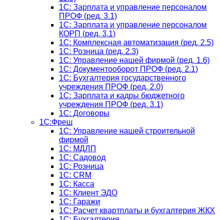
1C: Зарплата и управление персоналом
ПРОФ (ред. 3.1)
1C: Зарплата и управление персоналом
КОРП (ред. 3.1)
1C: Комплексная автоматизация (ред. 2.5)
1С: Розница (ред. 2.3)
1С: Управление нашей фирмой (ред. 1.6)
1С: Документооборот ПРОФ (ред. 2.1)
1C: Бухгалтерия государственного
учреждения ПРОФ (ред. 2.0)
1C: Зарплата и кадры бюджетного
учреждения ПРОФ (ред. 3.1)
1С: Договоры
1С:Фреш
1С: Управление нашей строительной
фирмой
1С: МДЛП
1С: Садовод
1С: Розница
1C: CRM
1C: Касса
1С: Клиент ЭДО
1С: Гаражи
1C: Расчет квартплаты и бухгалтерия ЖКХ
1C: Бухгалтерия