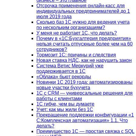
бизнесе – это главное
Отсрочка применения онлайн-касс для
индивидуальных предпринимателей до 1
июля 2019 года
Сколько баз 1C нужно для ведения учета
по нескольким организациям?
У меня не работает 1С, что делать?
Почему в «1С:Бухгалтерия предприятия»
нельзя считать отпускные более чем на 60
сотрудников?
Тормозит 1C: причины и следствия
Новая ставка НДС, как не нарушить закон
Система Ветис Меркурий уже
поддерживается в 1С
«Облака» бьют рекорды
Новинки 1С 2019 года: автоматизированы
новые участки бухучета
1С с CRM — универсальные решения для
работы с клиентами
1С гибче, чем вы думаете
Учет: как мы жили без 1С
Прекращение поддержки конфигурации «1
С:Комплексная автоматизация» 1.1. Что
делать?
Преимущество 1С — простая связка с SQL