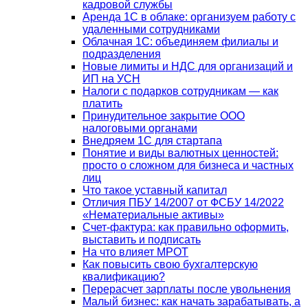
кадровой службы
Аренда 1С в облаке: организуем работу с
удаленными сотрудниками
Облачная 1С: объединяем филиалы и
подразделения
Новые лимиты и НДС для организаций и
ИП на УСН
Налоги с подарков сотрудникам — как
платить
Принудительное закрытие ООО
налоговыми органами
Внедряем 1С для стартапа
Понятие и виды валютных ценностей:
просто о сложном для бизнеса и частных
лиц
Что такое уставный капитал
Отличия ПБУ 14/2007 от ФСБУ 14/2022
«Нематериальные активы»
Счет-фактура: как правильно оформить,
выставить и подписать
На что влияет МРОТ
Как повысить свою бухгалтерскую
квалификацию?
Перерасчет зарплаты после увольнения
Малый бизнес: как начать зарабатывать, а