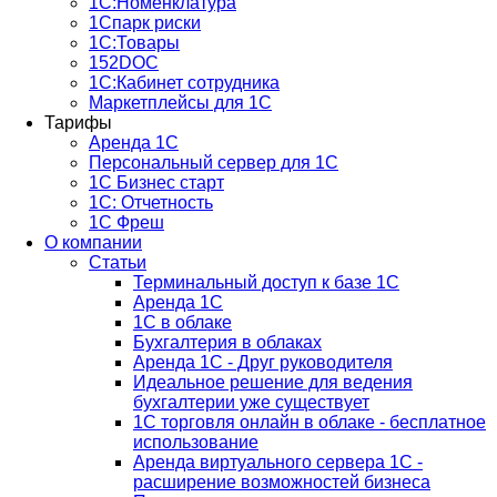
1С:Номенклатура
1Спарк риски
1С:Товары
152DOC
1С:Кабинет сотрудника
Маркетплейсы для 1С
Тарифы
Аренда 1С
Персональный сервер для 1С
1С Бизнес старт
1С: Отчетность
1C Фреш
О компании
Статьи
Терминальный доступ к базе 1С
Аренда 1С
1С в облаке
Бухгалтерия в облаках
Аренда 1С - Друг руководителя
Идеальное решение для ведения
бухгалтерии уже существует
1С торговля онлайн в облаке - бесплатное
использование
Аренда виртуального сервера 1С -
расширение возможностей бизнеса