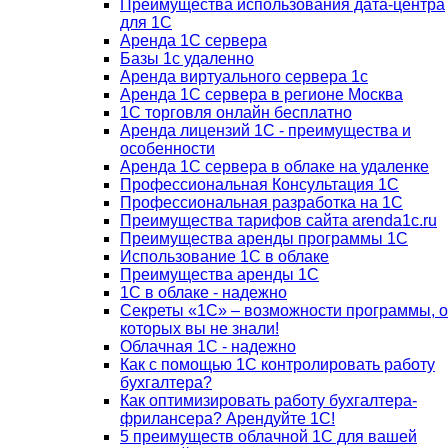
Преимущества использования дата-центра
для 1С
Аренда 1С сервера
Базы 1с удаленно
Аренда виртуального сервера 1с
Аренда 1С сервера в регионе Москва
1С торговля онлайн бесплатно
Аренда лицензий 1С - преимущества и
особенности
Аренда 1С сервера в облаке на удаленке
Профессиональная Консультация 1С
Профессиональная разработка на 1С
Преимущества тарифов сайта arenda1c.ru
Преимущества аренды программы 1С
Использование 1С в облаке
Преимущества аренды 1С
1С в облаке - надежно
Секреты «1С» – возможности программы, о
которых вы не знали!
Облачная 1С - надежно
Как с помощью 1С контролировать работу
бухгалтера?
Как оптимизировать работу бухгалтера-
фрилансера? Арендуйте 1С!
5 преимуществ облачной 1С для вашей