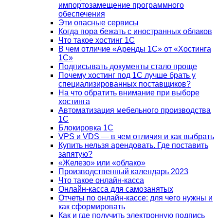
импортозамещение программного
обеспечения
Эти опасные сервисы
Когда пора бежать с иностранных облаков
Что такое хостинг 1С
В чем отличие «Аренды 1С» от «Хостинга
1С»
Подписывать документы стало проще
Почему хостинг под 1С лучше брать у
специализированных поставщиков?
На что обратить внимание при выборе
хостинга
Автоматизация мебельного производства
1С
Блокировка 1С
VPS и VDS — в чем отличия и как выбрать
Купить нельзя арендовать. Где поставить
запятую?
«Железо» или «облако»
Производственный календарь 2023
Что такое онлайн-касса
Онлайн-касса для самозанятых
Отчеты по онлайн-кассе: для чего нужны и
как сформировать
Как и где получить электронную подпись