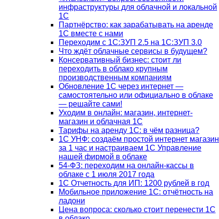
инфраструктуры для облачной и локальной
1С
Партнёрство: как зарабатывать на аренде
1С вместе с нами
Переходим с 1С:ЗУП 2.5 на 1С:ЗУП 3.0
Что ждёт облачные сервисы в будущем?
Консервативный бизнес: стоит ли
переходить в облако крупным
производственным компаниям
Обновление 1С через интернет —
самостоятельно или официально в облаке
— решайте сами!
Уходим в онлайн: магазин, интернет-
магазин и облачная 1С
Тарифы на аренду 1С: в чём разница?
1С УНФ: создаём простой интернет магазин
за 1 час и настраиваем 1С Управление
нашей фирмой в облаке
54-ФЗ: переходим на онлайн-кассы в
облаке с 1 июля 2017 года
1С Отчетность для ИП: 1200 рублей в год
Мобильное приложение 1С: отчётность на
ладони
Цена вопроса: сколько стоит перенести 1С
в облако