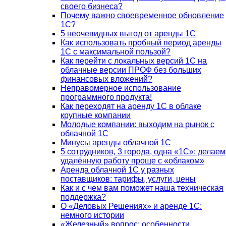
своего бизнеса?
Почему важно своевременное обновление
1С?
5 неочевидных выгод от аренды 1С
Как использовать пробный период аренды
1С с максимальной пользой?
Как перейти с локальных версий 1С на
облачные версии ПРОФ без больших
финансовых вложений?
Неправомерное использование
программного продукта!
Как переходят на аренду 1С в облаке
крупные компании
Молодые компании: выходим на рынок с
облачной 1С
Минусы аренды облачной 1С
5 сотрудников, 3 города, одна «1С»: делаем
удалённую работу проще с «облаком»
Аренда облачной 1С у разных
поставщиков: тарифы, услуги, цены
Как и с чем вам поможет наша техническая
поддержка?
О «Деловых Решениях» и аренде 1С:
немного истории
«Железный» вопрос: особенности