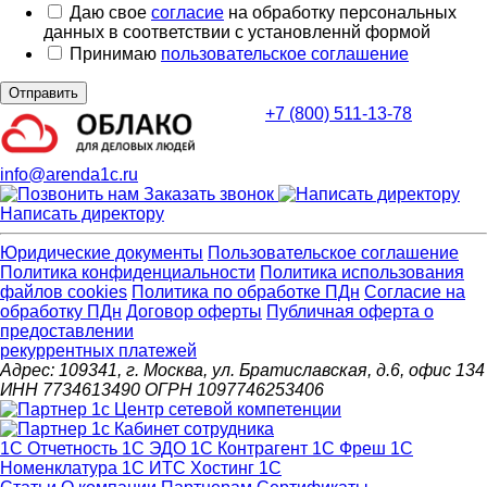
Даю свое
согласие
на обработку персональных
данных в соответствии с установленнй формой
Принимаю
пользовательское соглашение
Отправить
+7 (800) 511-13-78
info@arenda1c.ru
Заказать звонок
Написать директору
Юридические документы
Пользовательское соглашение
Политика конфиденциальности
Политика использования
файлов cookies
Политика по обработке ПДн
Cогласие на
обработку ПДн
Договор оферты
Публичная оферта о
предоставлении
рекуррентных платежей
Адрес: 109341, г. Москва, ул. Братиславская, д.6, офис 134
ИНН 7734613490 ОГРН 1097746253406
1С Отчетность
1С ЭДО
1С Контрагент
1С Фреш
1С
Номенклатура
1С ИТС
Хостинг 1С