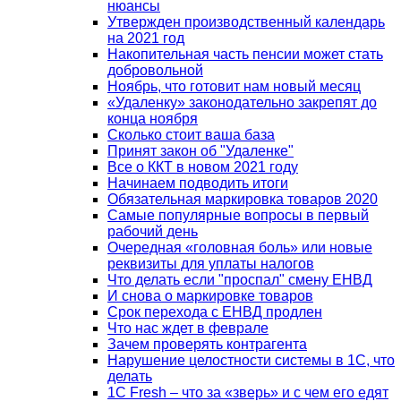
нюансы
Утвержден производственный календарь
на 2021 год
Накопительная часть пенсии может стать
добровольной
Ноябрь, что готовит нам новый месяц
«Удаленку» законодательно закрепят до
конца ноября
Сколько стоит ваша база
Принят закон об "Удаленке"
Все о ККТ в новом 2021 году
Начинаем подводить итоги
Обязательная маркировка товаров 2020
Самые популярные вопросы в первый
рабочий день
Очередная «головная боль» или новые
реквизиты для уплаты налогов
Что делать если "проспал" смену ЕНВД
И снова о маркировке товаров
Срок перехода с ЕНВД продлен
Что нас ждет в феврале
Зачем проверять контрагента
Нарушение целостности системы в 1С, что
делать
1С Fresh – что за «зверь» и с чем его едят