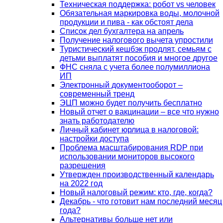
Техническая поддержка: робот vs человек
Обязательная маркировка воды, молочной
продукции и пива - как обстоят дела
Список дел бухгалтера на апрель
Получение налогового вычета упростили
Туристический кешбэк продлят, семьям с
детьми выплатят пособия и многое другое
ФНС сняла с учета более полумиллиона
ИП
Электронный документооборот –
современный тренд
ЭЦП можно будет получить бесплатно
Новый отчет о вакцинации – все что нужно
знать работодателю
Личный кабинет юрлица в налоговой:
настройки доступа
Проблема масштабирования RDP при
использовании мониторов высокого
разрешения
Утвержден производственный календарь
на 2022 год
Новый налоговый режим: кто, где, когда?
Декабрь - что готовит нам последний месяц
года?
Альтернативы больше нет или