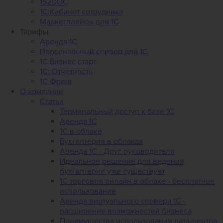
152DOC
1С:Кабинет сотрудника
Маркетплейсы для 1С
Тарифы
Аренда 1С
Персональный сервер для 1С
1С Бизнес старт
1С: Отчетность
1C Фреш
О компании
Статьи
Терминальный доступ к базе 1С
Аренда 1С
1С в облаке
Бухгалтерия в облаках
Аренда 1С - Друг руководителя
Идеальное решение для ведения
бухгалтерии уже существует
1С торговля онлайн в облаке - бесплатное
использование
Аренда виртуального сервера 1С -
расширение возможностей бизнеса
Преимущества использования дата-центра