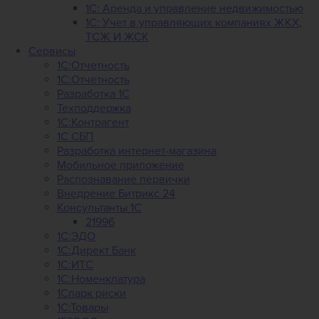
1С: Аренда и управление недвижимостью
1C: Учет в управляющих компаниях ЖКХ,
ТСЖ И ЖСК
Сервисы
1С:Отчетность
1С:Отчетность
Разработка 1С
Техподдержка
1С:Контрагент
1С СБП
Разработка интернет-магазина
Мобильное приложение
Распознавание первички
Внедрение Битрикс 24
Консультанты 1С
21996
1С:ЭДО
1С:Директ Банк
1С:ИТС
1С:Номенклатура
1Спарк риски
1С:Товары