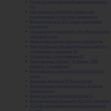
Какая система налогообложения подходит
ИП
Как ускорить обработку первичной
документации и при этом сэкономить
Маркетплейсы в «1С»: какие программы
подойдут?
«Управление торговлей» или «Розница» для
торговой точки
Маркировка лекарственных препаратов
Как поставщику автоматизировать работу с
оптовиками с помощью 1С
Спасем лес с программами 1С
Такие разные "облака". 1С Фреш, ГРМ,
Аренда - что выбрать?
Федеральные стандарты бухгалтерского
учета
Закрытие месяца в 1С:Бухгалтерия
Электронный документооборот в сфере
охраны труда
Виды систем делопроизводства 1C
Антикризисные решения «1С» для торговли
1С:УНФ поддерживает единый налоговый
платеж