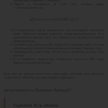
сообщение и нажмите "Сохранить".
Зайдите в Проводник. В поле путь вставьте адрес
C:\Windows\System32.
В открывшуюся папку переместите или скопируйте скачанный
файл. При этом система затребует права Администратора. Если
прав Администратора у вас нет, обратитесь к своему системному
администратору.
Скачайте
файл
Ключ реестра. Запустите скачанный файл. Система
несколько раз запросит разрешение на установку. Нажмите «Да».
Перезапустите компьютер. После этого проблема должна быть
решена.
Если проблема сохранилась, попробуйте выйти из RDP через
Завершение работы-выход.
Если Вам не удается выполнить какое-либо действие или проблема
сохраняется, обратитесь в нашу службу поддержки.
Автор материала:
Редакция "Аренда1С"
Оцените 1С в облаке