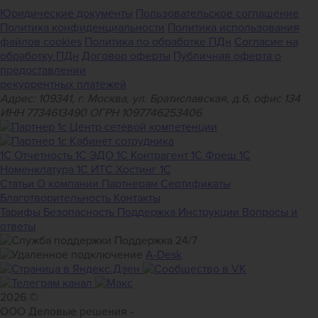
Юридические документы
Пользовательское соглашение
Политика конфиденциальности
Политика использования
файлов cookies
Политика по обработке ПДн
Cогласие на
обработку ПДн
Договор оферты
Публичная оферта о
предоставлении
рекуррентных платежей
Адрес: 109341, г. Москва, ул. Братиславская, д.6, офис 134
ИНН 7734613490 ОГРН 1097746253406
1С Отчетность
1С ЭДО
1С Контрагент
1С Фреш
1С
Номенклатура
1С ИТС
Хостинг 1С
Статьи
О компании
Партнерам
Сертификаты
Благотворительность
Контакты
Тарифы
Безопасность
Поддержка
Инструкции
Вопросы и
ответы
Поддержка 24/7
A-Desk
2026 ©
ООО Деловые решения -