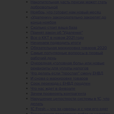
Накопительная часть пенсии может стать
добровольной
Ноябрь, что готовит нам новый месяц
«Удаленку» законодательно закрепят до
конца ноября
Сколько стоит ваша база
Принят закон об "Удаленке"
Все о ККТ в новом 2021 году
Начинаем подводить итоги
Обязательная маркировка товаров 2020
Самые популярные вопросы в первый
рабочий день
Очередная «головная боль» или новые
реквизиты для уплаты налогов
Что делать если "проспал" смену ЕНВД
И снова о маркировке товаров
Срок перехода с ЕНВД продлен
Что нас ждет в феврале
Зачем проверять контрагента
Нарушение целостности системы в 1С, что
делать
1С Fresh – что за «зверь» и с чем его едят
Техническая поддержка: робот vs человек