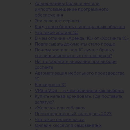
Альтернативы больше нет или
импортозамещение программного
обеспечения
Эти опасные сервисы
Когда пора бежать с иностранных облаков
Что такое хостинг 1С
В чем отличие «Аренды 1С» от «Хостинга 1С»
Подписывать документы стало проще
Почему хостинг под 1С лучше брать у
специализированных поставщиков?
На что обратить внимание при выборе
хостинга
Автоматизация мебельного производства
1С
Блокировка 1С
VPS и VDS — в чем отличия и как выбрать
Купить нельзя арендовать. Где поставить
запятую?
«Железо» или «облако»
Производственный календарь 2023
Что такое онлайн-касса
Онлайн-касса для самозанятых