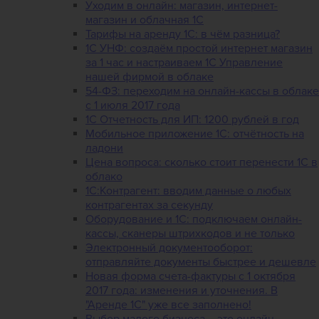
Уходим в онлайн: магазин, интернет-
магазин и облачная 1С
Тарифы на аренду 1С: в чём разница?
1С УНФ: создаём простой интернет магазин
за 1 час и настраиваем 1С Управление
нашей фирмой в облаке
54-ФЗ: переходим на онлайн-кассы в облаке
с 1 июля 2017 года
1С Отчетность для ИП: 1200 рублей в год
Мобильное приложение 1С: отчётность на
ладони
Цена вопроса: сколько стоит перенести 1С в
облако
1С:Контрагент: вводим данные о любых
контрагентах за секунду
Оборудование и 1С: подключаем онлайн-
кассы, сканеры штрихкодов и не только
Электронный документооборот:
отправляйте документы быстрее и дешевле
Новая форма счета-фактуры с 1 октября
2017 года: изменения и уточнения. В
"Аренде 1С" уже все заполнено!
Выбор малого бизнеса – это онлайн-