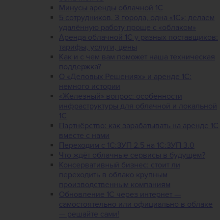
Минусы аренды облачной 1С
5 сотрудников, 3 города, одна «1С»: делаем
удалённую работу проще с «облаком»
Аренда облачной 1С у разных поставщиков:
тарифы, услуги, цены
Как и с чем вам поможет наша техническая
поддержка?
О «Деловых Решениях» и аренде 1С:
немного истории
«Железный» вопрос: особенности
инфраструктуры для облачной и локальной
1С
Партнёрство: как зарабатывать на аренде 1С
вместе с нами
Переходим с 1С:ЗУП 2.5 на 1С:ЗУП 3.0
Что ждёт облачные сервисы в будущем?
Консервативный бизнес: стоит ли
переходить в облако крупным
производственным компаниям
Обновление 1С через интернет —
самостоятельно или официально в облаке
— решайте сами!