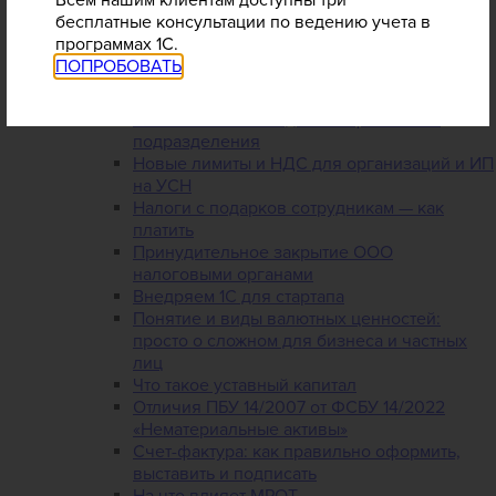
Всем нашим клиентам доступны три
фрилансера? Арендуйте 1С!
бесплатные консультации по ведению учета в
5 преимуществ облачной 1С для вашей
программах 1С.
кадровой службы
ПОПРОБОВАТЬ
Аренда 1С в облаке: организуем работу с
удаленными сотрудниками
Облачная 1С: объединяем филиалы и
подразделения
Новые лимиты и НДС для организаций и ИП
на УСН
Налоги с подарков сотрудникам — как
платить
Принудительное закрытие ООО
налоговыми органами
Внедряем 1С для стартапа
Понятие и виды валютных ценностей:
просто о сложном для бизнеса и частных
лиц
Что такое уставный капитал
Отличия ПБУ 14/2007 от ФСБУ 14/2022
«Нематериальные активы»
Счет-фактура: как правильно оформить,
выставить и подписать
На что влияет МРОТ