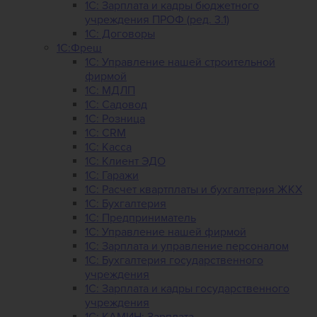
1C: Зарплата и кадры бюджетного
учреждения ПРОФ (ред. 3.1)
1С: Договоры
1С:Фреш
1С: Управление нашей строительной
фирмой
1С: МДЛП
1С: Садовод
1С: Розница
1C: CRM
1C: Касса
1С: Клиент ЭДО
1С: Гаражи
1C: Расчет квартплаты и бухгалтерия ЖКХ
1C: Бухгалтерия
1C: Предприниматель
1C: Управление нашей фирмой
1C: Зарплата и управление персоналом
1C: Бухгалтерия государственного
учреждения
1C: Зарплата и кадры государственного
учреждения
1C: КАМИН: Зарплата