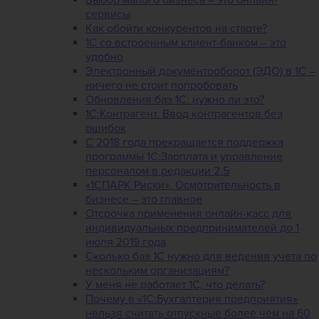
сервисы
Как обойти конкурентов на старте?
1C со встроенным клиент-банком – это
удобно
Электронный документооборот (ЭДО) в 1С –
ничего не стоит попробовать
Обновления баз 1С: нужно ли это?
1С:Контрагент. Ввод контрагентов без
ошибок
С 2018 года прекращается поддержка
программы 1С:Зарплата и управление
персоналом в редакции 2.5
«1СПАРК Риски». Осмотрительность в
бизнесе – это главное
Отсрочка применения онлайн-касс для
индивидуальных предпринимателей до 1
июля 2019 года
Сколько баз 1C нужно для ведения учета по
нескольким организациям?
У меня не работает 1С, что делать?
Почему в «1С:Бухгалтерия предприятия»
нельзя считать отпускные более чем на 60