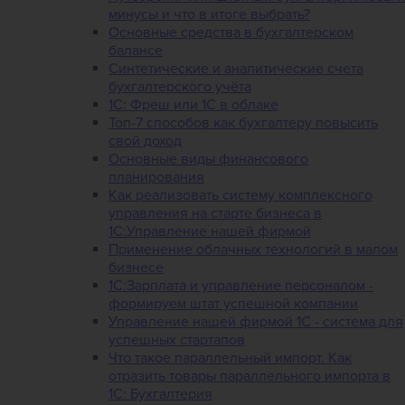
минусы и что в итоге выбрать?
Основные средства в бухгалтерском
балансе
Синтетические и аналитические счета
бухгалтерского учёта
1C: Фреш или 1С в облаке
Топ-7 способов как бухгалтеру повысить
свой доход
Основные виды финансового
планирования
Как реализовать систему комплексного
управления на старте бизнеса в
1С:Управление нашей фирмой
Применение облачных технологий в малом
бизнесе
1C:Зарплата и управление персоналом -
формируем штат успешной компании
Управление нашей фирмой 1C - система для
успешных стартапов
Что такое параллельный импорт. Как
отразить товары параллельного импорта в
1С: Бухгалтерия