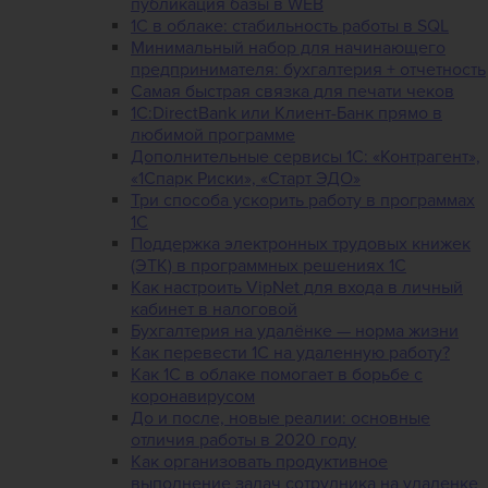
публикация базы в WEB
1С в облаке: стабильность работы в SQL
Минимальный набор для начинающего
предпринимателя: бухгалтерия + отчетность
Самая быстрая связка для печати чеков
1С:DirectBank или Клиент-Банк прямо в
любимой программе
Дополнительные сервисы 1С: «Контрагент»,
«1Спарк Риски», «Старт ЭДО»
Три способа ускорить работу в программах
1С
Поддержка электронных трудовых книжек
(ЭТК) в программных решениях 1С
Как настроить VipNet для входа в личный
кабинет в налоговой
Бухгалтерия на удалёнке — норма жизни
Как перевести 1С на удаленную работу?
Как 1С в облаке помогает в борьбе с
коронавирусом
До и после, новые реалии: основные
отличия работы в 2020 году
Как организовать продуктивное
выполнение задач сотрудника на удаленке