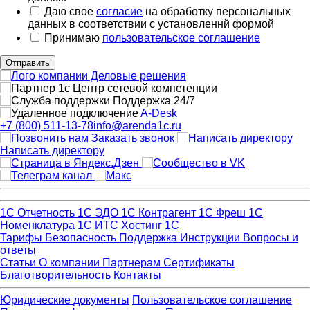
Даю свое
согласие
на обработку персональных
данных в соответствии с установленнй формой
Принимаю
пользовательское соглашение
Отправить
Поддержка 24/7
A-Desk
+7 (800) 511-13-78
info@arenda1c.ru
Заказать звонок
Написать директору
1С Отчетность
1С ЭДО
1С Контрагент
1С Фреш
1С
Номенклатура
1С ИТС
Хостинг 1С
Тарифы
Безопасность
Поддержка
Инструкции
Вопросы и
ответы
Статьи
О компании
Партнерам
Сертификаты
Благотворительность
Контакты
Юридические документы
Пользовательское соглашение