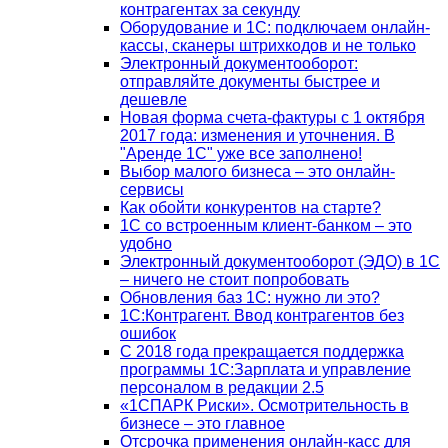
контрагентах за секунду
Оборудование и 1С: подключаем онлайн-
кассы, сканеры штрихкодов и не только
Электронный документооборот:
отправляйте документы быстрее и
дешевле
Новая форма счета-фактуры с 1 октября
2017 года: изменения и уточнения. В
"Аренде 1С" уже все заполнено!
Выбор малого бизнеса – это онлайн-
сервисы
Как обойти конкурентов на старте?
1C со встроенным клиент-банком – это
удобно
Электронный документооборот (ЭДО) в 1С
– ничего не стоит попробовать
Обновления баз 1С: нужно ли это?
1С:Контрагент. Ввод контрагентов без
ошибок
С 2018 года прекращается поддержка
программы 1С:Зарплата и управление
персоналом в редакции 2.5
«1СПАРК Риски». Осмотрительность в
бизнесе – это главное
Отсрочка применения онлайн-касс для