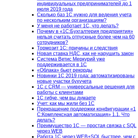
индивидуальных предпринимателей до 1
июля 2019 года
Сколько баз 1C нужно для ведения учета
по нескольким организациям?
У меня не работает 1С, что делать?
Почему в «1С:Бухгалтерия предприятия»
нельзя считать отпускные более чем на 60
сотрудников?
Тормозит 1C: причины и следствия
Новая ставка НДС, как не нарушить закон
Система Ветис Меркурий уже
поддерживается в 1С
«Облака» бьют рекорды
Новинки 1С 2019 года: автоматизированы
новые участки бухучета
1С с CRM — универсальные решения для
работы с клиентами
1С гибче, чем вы думаете
Учет: как мы жили без 1С
Прекращение поддержки конфигурации «1
С:Комплексная автоматизация» 1.1. Что
делать?
Преимущество 1С — простая связка с SQL
через WEB
Работа 1С через WEB+SQL быстрее, чем с