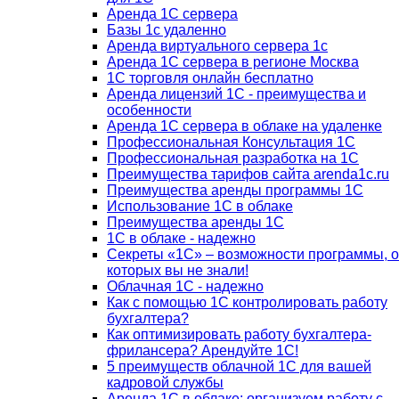
Аренда 1С сервера
Базы 1с удаленно
Аренда виртуального сервера 1с
Аренда 1С сервера в регионе Москва
1С торговля онлайн бесплатно
Аренда лицензий 1С - преимущества и
особенности
Аренда 1С сервера в облаке на удаленке
Профессиональная Консультация 1С
Профессиональная разработка на 1С
Преимущества тарифов сайта arenda1c.ru
Преимущества аренды программы 1С
Использование 1С в облаке
Преимущества аренды 1С
1С в облаке - надежно
Секреты «1С» – возможности программы, о
которых вы не знали!
Облачная 1С - надежно
Как с помощью 1С контролировать работу
бухгалтера?
Как оптимизировать работу бухгалтера-
фрилансера? Арендуйте 1С!
5 преимуществ облачной 1С для вашей
кадровой службы
Аренда 1С в облаке: организуем работу с