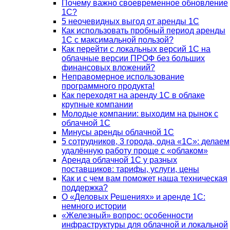
Почему важно своевременное обновление
1С?
5 неочевидных выгод от аренды 1С
Как использовать пробный период аренды
1С с максимальной пользой?
Как перейти с локальных версий 1С на
облачные версии ПРОФ без больших
финансовых вложений?
Неправомерное использование
программного продукта!
Как переходят на аренду 1С в облаке
крупные компании
Молодые компании: выходим на рынок с
облачной 1С
Минусы аренды облачной 1С
5 сотрудников, 3 города, одна «1С»: делаем
удалённую работу проще с «облаком»
Аренда облачной 1С у разных
поставщиков: тарифы, услуги, цены
Как и с чем вам поможет наша техническая
поддержка?
О «Деловых Решениях» и аренде 1С:
немного истории
«Железный» вопрос: особенности
инфраструктуры для облачной и локальной