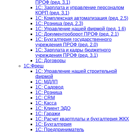
ПРОФ (ред. 3.1)
1C: Зарплата и управление персоналом
КОРП (ред. 3.1)
1C: Комплексная автоматизация (ред. 2.5)
1С: Розница (ред. 2.3)
1С: Управление нашей фирмой (ред. 1.6)
1С: Документооборот ПРОФ (ред. 2.1)
1C: Бухгалтерия государственного
учреждения ПРОФ (ред. 2.0)
1C: Зарплата и кадры бюджетного
учреждения ПРОФ (ред. 3.1)
1С: Договоры
1С:Фреш
1С: Управление нашей строительной
фирмой
1С: МДЛП
1С: Садовод
1С: Розница
1C: CRM
1C: Касса
1С: Клиент ЭДО
1С: Гаражи
1C: Расчет квартплаты и бухгалтерия ЖКХ
1C: Бухгалтерия
1C: Предприниматель