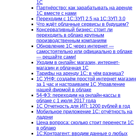
1С
Партнёрство: как зарабатывать на аренде
1С вместе с нами
Переходим с 1С:ЗУП 2.5 на 1С:ЗУП 3.0
Что ждёт облачные сервисы в будущем?
Консервативный бизнес: стоит ли
переходить в облако крупным
производственным компаниям
Обновление 1С через интернет —
самостоятельно или официально в облаке
— решайте сами!
Уходим в онлайн: магазин, интернет-
магазин и облачная 1С
Тарифы на аренду 1С: в чём разница?
1С УНФ: создаём простой интернет магазин
за 1 час и настраиваем 1С Управление
нашей фирмой в облаке
54-ФЗ: переходим на онлайн-кассы в
облаке с 1 июля 2017 года
1С Отчетность для ИП: 1200 рублей в год
Мобильное приложение 1С: отчётность на
ладони
Цена вопроса: сколько стоит перенести 1С
в облако
1С:Контрагент: вводим данные о любых