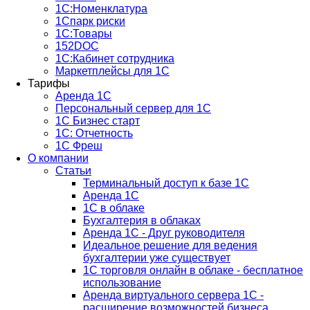
1С:Номенклатура
1Спарк риски
1С:Товары
152DOC
1С:Кабинет сотрудника
Маркетплейсы для 1С
Тарифы
Аренда 1С
Персональный сервер для 1С
1С Бизнес старт
1С: Отчетность
1C Фреш
О компании
Статьи
Терминальный доступ к базе 1С
Аренда 1С
1С в облаке
Бухгалтерия в облаках
Аренда 1С - Друг руководителя
Идеальное решение для ведения
бухгалтерии уже существует
1С торговля онлайн в облаке - бесплатное
использование
Аренда виртуального сервера 1С -
расширение возможностей бизнеса