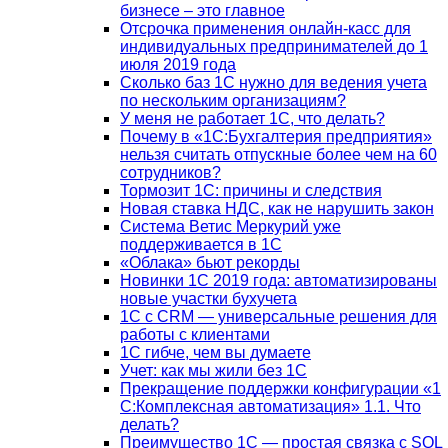
бизнесе – это главное
Отсрочка применения онлайн-касс для
индивидуальных предпринимателей до 1
июля 2019 года
Сколько баз 1C нужно для ведения учета
по нескольким организациям?
У меня не работает 1С, что делать?
Почему в «1С:Бухгалтерия предприятия»
нельзя считать отпускные более чем на 60
сотрудников?
Тормозит 1C: причины и следствия
Новая ставка НДС, как не нарушить закон
Система Ветис Меркурий уже
поддерживается в 1С
«Облака» бьют рекорды
Новинки 1С 2019 года: автоматизированы
новые участки бухучета
1С с CRM — универсальные решения для
работы с клиентами
1С гибче, чем вы думаете
Учет: как мы жили без 1С
Прекращение поддержки конфигурации «1
С:Комплексная автоматизация» 1.1. Что
делать?
Преимущество 1С — простая связка с SQL