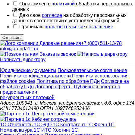
Ознакомлен с
политикой
обработки персональных
данных
Даю свое
согласие
на обработку персональных
данных в соответствии с установленнй формой
Принимаю
пользовательское соглашение
Отправить
+7 (800) 511-13-78
info@arenda1c.ru
Заказать звонок
Написать директору
Юридические документы
Пользовательское соглашение
Политика конфиденциальности
Политика использования
файлов cookies
Политика по обработке ПДн
Cогласие на
обработку ПДн
Договор оферты
Публичная оферта о
предоставлении
рекуррентных платежей
Адрес: 109341, г. Москва, ул. Братиславская, д.6, офис 134
ИНН 7734613490 ОГРН 1097746253406
1С Отчетность
1С ЭДО
1С Контрагент
1С Фреш
1С
Номенклатура
1С ИТС
Хостинг 1С