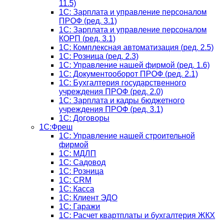
11.5)
1C: Зарплата и управление персоналом
ПРОФ (ред. 3.1)
1C: Зарплата и управление персоналом
КОРП (ред. 3.1)
1C: Комплексная автоматизация (ред. 2.5)
1С: Розница (ред. 2.3)
1С: Управление нашей фирмой (ред. 1.6)
1С: Документооборот ПРОФ (ред. 2.1)
1C: Бухгалтерия государственного
учреждения ПРОФ (ред. 2.0)
1C: Зарплата и кадры бюджетного
учреждения ПРОФ (ред. 3.1)
1С: Договоры
1С:Фреш
1С: Управление нашей строительной
фирмой
1С: МДЛП
1С: Садовод
1С: Розница
1C: CRM
1C: Касса
1С: Клиент ЭДО
1С: Гаражи
1C: Расчет квартплаты и бухгалтерия ЖКХ