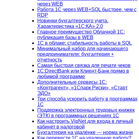
через WEB
Работа 1С через WEB+SQL быстрее, чем с
RDP
Новинки бухгалтерского учета.
Характеристика «1С:КА» 2.0
Главное преимущество Облачной 1С:
публикация базы в WEB
1С в облаке: стабильность работы в SQL
Минимальный набор для начинающего
предпринимателя: бухгалтерия +
отчетность
Самая быстрая связка для печати чеков
1С:DirectBank или Клиент-Банк прямо в
любимой программе
Дополнительные сервисы 1С:
«Контрагент», «1Спарк Риски», «Старт
ЭДО»
Три способа ускорить работу в программах
1С
Поддержка электронных трудовых книжек
(ЭТК) в программных решениях 1С
Как настроить VipNet для входа в личный
кабинет в налоговой
Бухгалтерия на удалёнке — норма жизни
Как перевести 1С на удаленную работу?