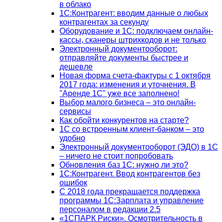
в облако
1С:Контрагент: вводим данные о любых
контрагентах за секунду
Оборудование и 1С: подключаем онлайн-
кассы, сканеры штрихкодов и не только
Электронный документооборот:
отправляйте документы быстрее и
дешевле
Новая форма счета-фактуры с 1 октября
2017 года: изменения и уточнения. В
"Аренде 1С" уже все заполнено!
Выбор малого бизнеса – это онлайн-
сервисы
Как обойти конкурентов на старте?
1C со встроенным клиент-банком – это
удобно
Электронный документооборот (ЭДО) в 1С
– ничего не стоит попробовать
Обновления баз 1С: нужно ли это?
1С:Контрагент. Ввод контрагентов без
ошибок
С 2018 года прекращается поддержка
программы 1С:Зарплата и управление
персоналом в редакции 2.5
«1СПАРК Риски». Осмотрительность в