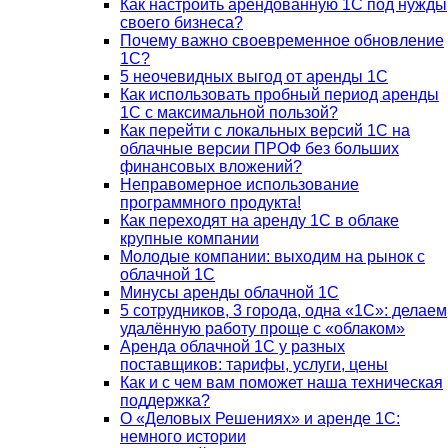
Как настроить арендованную 1С под нужды
своего бизнеса?
Почему важно своевременное обновление
1С?
5 неочевидных выгод от аренды 1С
Как использовать пробный период аренды
1С с максимальной пользой?
Как перейти с локальных версий 1С на
облачные версии ПРОФ без больших
финансовых вложений?
Неправомерное использование
программного продукта!
Как переходят на аренду 1С в облаке
крупные компании
Молодые компании: выходим на рынок с
облачной 1С
Минусы аренды облачной 1С
5 сотрудников, 3 города, одна «1С»: делаем
удалённую работу проще с «облаком»
Аренда облачной 1С у разных
поставщиков: тарифы, услуги, цены
Как и с чем вам поможет наша техническая
поддержка?
О «Деловых Решениях» и аренде 1С:
немного истории