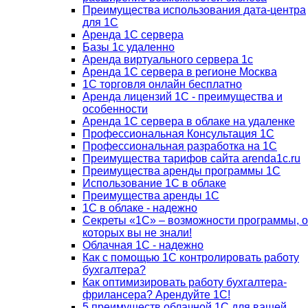
Преимущества использования дата-центра
для 1С
Аренда 1С сервера
Базы 1с удаленно
Аренда виртуального сервера 1с
Аренда 1С сервера в регионе Москва
1С торговля онлайн бесплатно
Аренда лицензий 1С - преимущества и
особенности
Аренда 1С сервера в облаке на удаленке
Профессиональная Консультация 1С
Профессиональная разработка на 1С
Преимущества тарифов сайта arenda1c.ru
Преимущества аренды программы 1С
Использование 1С в облаке
Преимущества аренды 1С
1С в облаке - надежно
Секреты «1С» – возможности программы, о
которых вы не знали!
Облачная 1С - надежно
Как с помощью 1С контролировать работу
бухгалтера?
Как оптимизировать работу бухгалтера-
фрилансера? Арендуйте 1С!
5 преимуществ облачной 1С для вашей