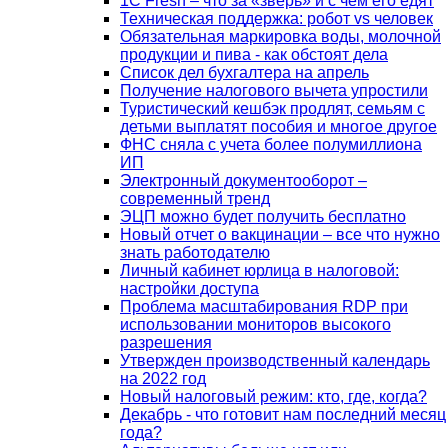
1С Fresh – что за «зверь» и с чем его едят
Техническая поддержка: робот vs человек
Обязательная маркировка воды, молочной
продукции и пива - как обстоят дела
Список дел бухгалтера на апрель
Получение налогового вычета упростили
Туристический кешбэк продлят, семьям с
детьми выплатят пособия и многое другое
ФНС сняла с учета более полумиллиона
ИП
Электронный документооборот –
современный тренд
ЭЦП можно будет получить бесплатно
Новый отчет о вакцинации – все что нужно
знать работодателю
Личный кабинет юрлица в налоговой:
настройки доступа
Проблема масштабирования RDP при
использовании мониторов высокого
разрешения
Утвержден производственный календарь
на 2022 год
Новый налоговый режим: кто, где, когда?
Декабрь - что готовит нам последний месяц
года?