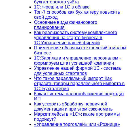
бухгалтерского учёта
1C: Фреш или 1С в облаке
Топ-7 способов как бухгалтеру повысить
свой доход
Основные виды финансового
планирования
Как реализовать систему комплексного
управления на старте бизнеса в
1С:Управление нашей фирмой
Применение облачных технологий в малом
бизнесе
1C:Зарплата и управление персоналом -
формируем штат успешной компании
Управление нашей фирмой 1C - система
для успешных стартапов
Что такое параллельный импорт. Как
отразить товары параллельного импорта в
1С: Бухгалтерия
Какая система налогообложения подходит
ИП
Как ускорить обработку первичной
документации и при этом сэкономить
Маркетплейсы в «1С»: какие программы
подойдут?
«Управление торговлей» или «Розница»