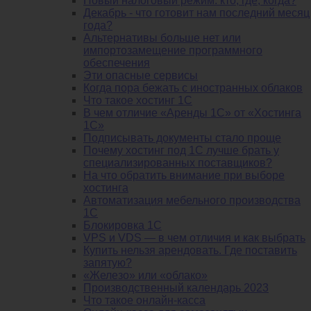
Новый налоговый режим: кто, где, когда?
Декабрь - что готовит нам последний месяц
года?
Альтернативы больше нет или
импортозамещение программного
обеспечения
Эти опасные сервисы
Когда пора бежать с иностранных облаков
Что такое хостинг 1С
В чем отличие «Аренды 1С» от «Хостинга
1С»
Подписывать документы стало проще
Почему хостинг под 1С лучше брать у
специализированных поставщиков?
На что обратить внимание при выборе
хостинга
Автоматизация мебельного производства
1С
Блокировка 1С
VPS и VDS — в чем отличия и как выбрать
Купить нельзя арендовать. Где поставить
запятую?
«Железо» или «облако»
Производственный календарь 2023
Что такое онлайн-касса