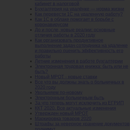
кабинет в налоговой
Бухгалтерия на удалёнке — норма жизни
Как перевести 1С на удаленную работу?
Как 1С в облаке помогает в борьбе с
коронавирусом
До и после, новые реалии: основные
отличия работы в 2020 году
Как организовать продуктивное
выполнение задач сотрудника на удаленке
и правильно оценить эффективность его
работы
Летние изменения в работе бухгалтерии
Электронная трудовая книжка: быть или не
быть?
Новый МРОТ - новые ставки
Все что вы должны знать о больничных в
2020 году
Увольняем по-новому
Электронным больничным быть
За что теперь могут исключить из ЕГРИП
ККТ 2020. Все актуальные изменения
Утвержден новый МРОТ
Маркировка товаров 2020
Штрафы за неверное хранение документов
поднимут