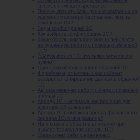
Оптимизируем расходы на персонал в
кризис с помощью аренды 1С
Почему хранить базы данных компании на
удаленном сервере безопаснее, чем на
локальных ПК?
Виды конфигураций 1С
Как выбрать конфигурацию 1С?
Какие отделы компании можно перевести
на удаленную работу с помощью облачной
1С?
Обслуживание 1С: что включает и зачем
нужно?
Сценарии использования облачной 1С
4 проблемы, от которых вас избавит
резервное копирование данных в облачной
1С
Автоматизируем работу склада с помощью
аренды 1С
Аренда 1С – оптимальное решение для
аудиторской компании
Аренда 1С в облаке и аренда физического
сервера 1С: в чем разница?
На что нужно обратить внимание при
выборе тарифа для аренды 1С?
Организуем работу временных