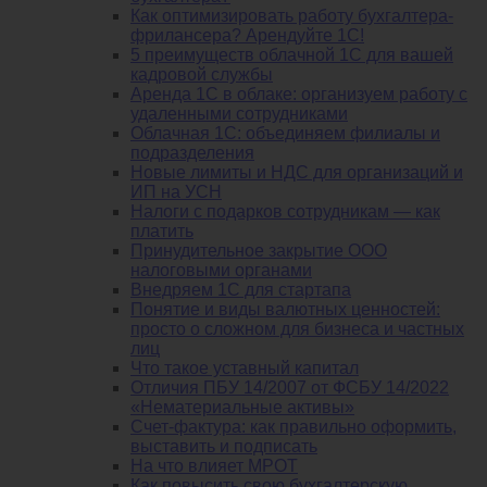
Как оптимизировать работу бухгалтера-
фрилансера? Арендуйте 1С!
5 преимуществ облачной 1С для вашей
кадровой службы
Аренда 1С в облаке: организуем работу с
удаленными сотрудниками
Облачная 1С: объединяем филиалы и
подразделения
Новые лимиты и НДС для организаций и
ИП на УСН
Налоги с подарков сотрудникам — как
платить
Принудительное закрытие ООО
налоговыми органами
Внедряем 1С для стартапа
Понятие и виды валютных ценностей:
просто о сложном для бизнеса и частных
лиц
Что такое уставный капитал
Отличия ПБУ 14/2007 от ФСБУ 14/2022
«Нематериальные активы»
Счет-фактура: как правильно оформить,
выставить и подписать
На что влияет МРОТ
Как повысить свою бухгалтерскую