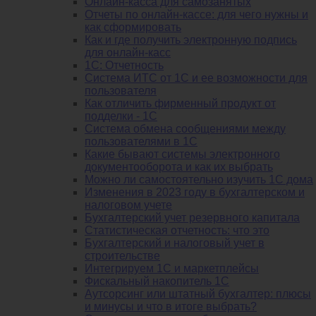
Онлайн-касса для самозанятых
Отчеты по онлайн-кассе: для чего нужны и
как сформировать
Как и где получить электронную подпись
для онлайн-касс
1С: Отчетность
Система ИТС от 1С и ее возможности для
пользователя
Как отличить фирменный продукт от
подделки - 1С
Система обмена сообщениями между
пользователями в 1С
Какие бывают системы электронного
документооборота и как их выбрать
Можно ли самостоятельно изучить 1С дома
Изменения в 2023 году в бухгалтерском и
налоговом учете
Бухгалтерский учет резервного капитала
Статистическая отчетность: что это
Бухгалтерский и налоговый учет в
строительстве
Интегрируем 1С и маркетплейсы
Фискальный накопитель 1С
Аутсорсинг или штатный бухгалтер: плюсы
и минусы и что в итоге выбрать?