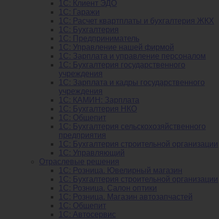
1С: Клиент ЭДО
1С: Гаражи
1C: Расчет квартплаты и бухгалтерия ЖКХ
1C: Бухгалтерия
1C: Предприниматель
1C: Управление нашей фирмой
1C: Зарплата и управление персоналом
1C: Бухгалтерия государственного
учреждения
1C: Зарплата и кадры государственного
учреждения
1C: КАМИН: Зарплата
1C: Бухгалтерия НКО
1С: Общепит
1С: Бухгалтерия сельскохозяйст­венного
предприятия
1С: Бухгалтерия строительной организации
1С: Управляющий
Отраслевые решения
1С: Розница. Ювелирный магазин
1С: Бухгалтерия строительной организации
1С: Розница. Салон оптики
1С: Розница. Магазин автозапчастей
1C: Общепит
1С: Автосервис