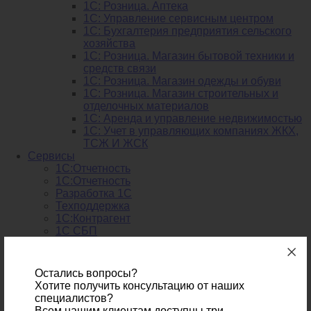
1С: Розница. Аптека
1С: Управление сервисным центром
1С: Бухгалтерия предприятия сельского
хозяйства
1С: Розница. Магазин бытовой техники и
средств связи
1С: Розница. Магазин одежды и обуви
1С: Розница. Магазин строительных и
отделочных материалов
1С: Аренда и управление недвижимостью
1C: Учет в управляющих компаниях ЖКХ,
ТСЖ И ЖСК
Сервисы
1С:Отчетность
1С:Отчетность
Разработка 1С
Техподдержка
1С:Контрагент
1С СБП
Разработка интернет-магазина
Мобильное приложение
Распознавание первички
Остались вопросы?
Внедрение Битрикс 24
Хотите получить консультацию от наших
Консультанты 1С
специалистов?
21996
Всем нашим клиентам доступны три