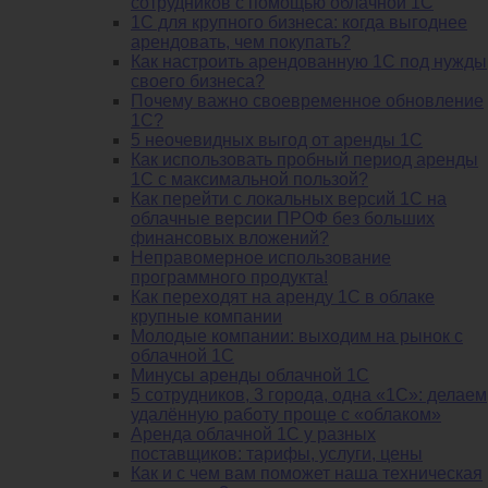
сотрудников с помощью облачной 1С
1С для крупного бизнеса: когда выгоднее
арендовать, чем покупать?
Как настроить арендованную 1С под нужды
своего бизнеса?
Почему важно своевременное обновление
1С?
5 неочевидных выгод от аренды 1С
Как использовать пробный период аренды
1С с максимальной пользой?
Как перейти с локальных версий 1С на
облачные версии ПРОФ без больших
финансовых вложений?
Неправомерное использование
программного продукта!
Как переходят на аренду 1С в облаке
крупные компании
Молодые компании: выходим на рынок с
облачной 1С
Минусы аренды облачной 1С
5 сотрудников, 3 города, одна «1С»: делаем
удалённую работу проще с «облаком»
Аренда облачной 1С у разных
поставщиков: тарифы, услуги, цены
Как и с чем вам поможет наша техническая