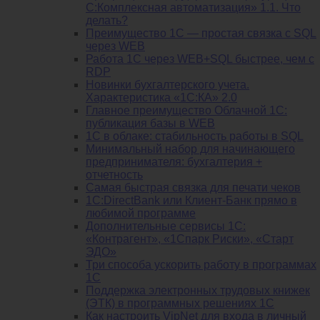
С:Комплексная автоматизация» 1.1. Что
делать?
Преимущество 1С — простая связка с SQL
через WEB
Работа 1С через WEB+SQL быстрее, чем с
RDP
Новинки бухгалтерского учета.
Характеристика «1С:КА» 2.0
Главное преимущество Облачной 1С:
публикация базы в WEB
1С в облаке: стабильность работы в SQL
Минимальный набор для начинающего
предпринимателя: бухгалтерия +
отчетность
Самая быстрая связка для печати чеков
1С:DirectBank или Клиент-Банк прямо в
любимой программе
Дополнительные сервисы 1С:
«Контрагент», «1Спарк Риски», «Старт
ЭДО»
Три способа ускорить работу в программах
1С
Поддержка электронных трудовых книжек
(ЭТК) в программных решениях 1С
Как настроить VipNet для входа в личный