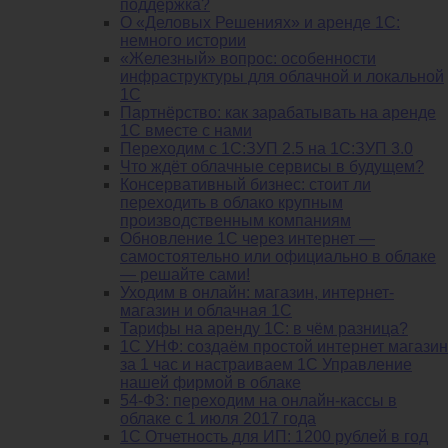
поддержка?
О «Деловых Решениях» и аренде 1С:
немного истории
«Железный» вопрос: особенности
инфраструктуры для облачной и локальной
1С
Партнёрство: как зарабатывать на аренде
1С вместе с нами
Переходим с 1С:ЗУП 2.5 на 1С:ЗУП 3.0
Что ждёт облачные сервисы в будущем?
Консервативный бизнес: стоит ли
переходить в облако крупным
производственным компаниям
Обновление 1С через интернет —
самостоятельно или официально в облаке
— решайте сами!
Уходим в онлайн: магазин, интернет-
магазин и облачная 1С
Тарифы на аренду 1С: в чём разница?
1С УНФ: создаём простой интернет магазин
за 1 час и настраиваем 1С Управление
нашей фирмой в облаке
54-ФЗ: переходим на онлайн-кассы в
облаке с 1 июля 2017 года
1С Отчетность для ИП: 1200 рублей в год