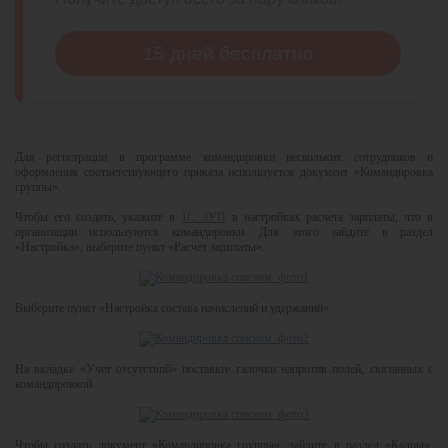
15 дней бесплатно
Для регистрации в программе командировки нескольких сотрудников и
оформления соответствующего приказа используется документ «Командировка
группы».
Чтобы его создать, укажите в
1С ЗУП
в настройках расчета зарплаты, что в
организации используются командировки. Для этого зайдите в раздел
«Настройка», выберите пункт «Расчет зарплаты».
Выберите пункт «Настройка состава начислений и удержаний».
На вкладке «Учет отсутствий» поставьте галочки напротив полей, связанных с
командировкой.
Чтобы создать документ «Командировка группы», зайдите в раздел «Кадры»,