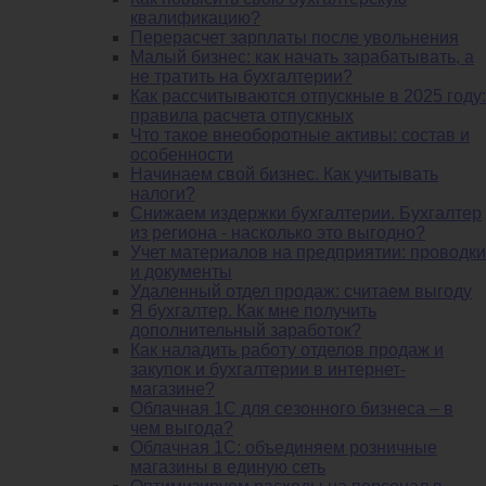
квалификацию?
Перерасчет зарплаты после увольнения
Малый бизнес: как начать зарабатывать, а
не тратить на бухгалтерии?
Как рассчитываются отпускные в 2025 году:
правила расчета отпускных
Что такое внеоборотные активы: состав и
особенности
Начинаем свой бизнес. Как учитывать
налоги?
Снижаем издержки бухгалтерии. Бухгалтер
из региона - насколько это выгодно?
Учет материалов на предприятии: проводки
и документы
Удаленный отдел продаж: считаем выгоду
Я бухгалтер. Как мне получить
дополнительный заработок?
Как наладить работу отделов продаж и
закупок и бухгалтерии в интернет-
магазине?
Облачная 1С для сезонного бизнеса – в
чем выгода?
Облачная 1С: объединяем розничные
магазины в единую сеть