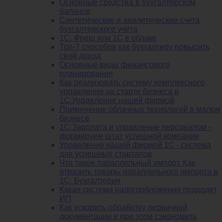
Основные средства в бухгалтерском
балансе
Синтетические и аналитические счета
бухгалтерского учёта
1C: Фреш или 1С в облаке
Топ-7 способов как бухгалтеру повысить
свой доход
Основные виды финансового
планирования
Как реализовать систему комплексного
управления на старте бизнеса в
1С:Управление нашей фирмой
Применение облачных технологий в малом
бизнесе
1C:Зарплата и управление персоналом -
формируем штат успешной компании
Управление нашей фирмой 1C - система
для успешных стартапов
Что такое параллельный импорт. Как
отразить товары параллельного импорта в
1С: Бухгалтерия
Какая система налогообложения подходит
ИП
Как ускорить обработку первичной
документации и при этом сэкономить