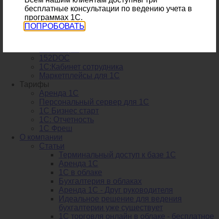
1С:ЭДО
бесплатные консультации по ведению учета в
1С:Директ Банк
программах 1С.
1С:ИТС
ПОПРОБОВАТЬ
1С:Номенклатура
1Спарк риски
1С:Товары
152DOC
1С:Кабинет сотрудника
Маркетплейсы для 1С
Тарифы
Аренда 1С
Персональный сервер для 1С
1С Бизнес старт
1С: Отчетность
1C Фреш
О компании
Статьи
Терминальный доступ к базе 1С
Аренда 1С
1С в облаке
Бухгалтерия в облаках
Аренда 1С - Друг руководителя
Идеальное решение для ведения
бухгалтерии уже существует
1С торговля онлайн в облаке - бесплатное