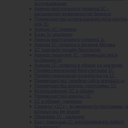
использование
Аренда виртуального сервера 1С -
расширение возможностей бизнеса
Преимущества использования дата-центра
для 1С
Аренда 1С сервера
Базы 1с удаленно
Аренда виртуального сервера 1с
Аренда 1С сервера в регионе Москва
1С торговля онлайн бесплатно
Аренда лицензий 1С - преимущества и
особенности
Аренда 1С сервера в облаке на удаленке
Профессиональная Консультация 1С
Профессиональная разработка на 1С
Преимущества тарифов сайта arenda1c.ru
Преимущества аренды программы 1С
Использование 1С в облаке
Преимущества аренды 1С
1С в облаке - надежно
Секреты «1С» – возможности программы, о
которых вы не знали!
Облачная 1С - надежно
Как с помощью 1С контролировать работу
бухгалтера?