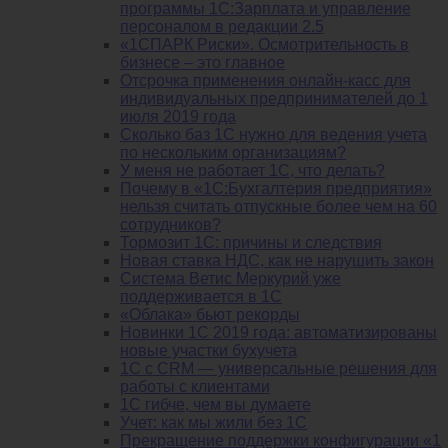
программы 1С:Зарплата и управление
персоналом в редакции 2.5
«1СПАРК Риски». Осмотрительность в
бизнесе – это главное
Отсрочка применения онлайн-касс для
индивидуальных предпринимателей до 1
июля 2019 года
Сколько баз 1C нужно для ведения учета
по нескольким организациям?
У меня не работает 1С, что делать?
Почему в «1С:Бухгалтерия предприятия»
нельзя считать отпускные более чем на 60
сотрудников?
Тормозит 1C: причины и следствия
Новая ставка НДС, как не нарушить закон
Система Ветис Меркурий уже
поддерживается в 1С
«Облака» бьют рекорды
Новинки 1С 2019 года: автоматизированы
новые участки бухучета
1С с CRM — универсальные решения для
работы с клиентами
1С гибче, чем вы думаете
Учет: как мы жили без 1С
Прекращение поддержки конфигурации «1