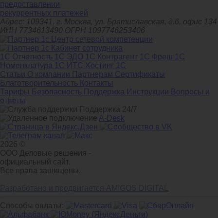
предоставлении
рекуррентных платежей
Адрес: 109341, г. Москва, ул. Братиславская, д.6, офис 134
ИНН 7734613490 ОГРН 1097746253406
1С Отчетность
1С ЭДО
1С Контрагент
1С Фреш
1С
Номенклатура
1С ИТС
Хостинг 1С
Статьи
О компании
Партнерам
Сертификаты
Благотворительность
Контакты
Тарифы
Безопасность
Поддержка
Инструкции
Вопросы и
ответы
Поддержка 24/7
A-Desk
2026 ©
ООО Деловые решения -
официальный сайт.
Все права защищены.
Разработано и продвигается AMIGOS DIGITAL
Способы оплаты: