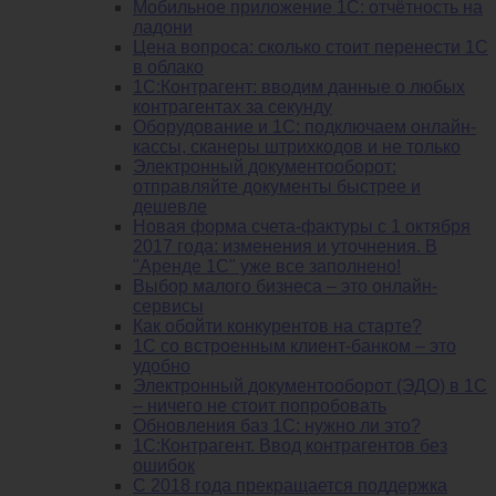
Мобильное приложение 1С: отчётность на
ладони
Цена вопроса: сколько стоит перенести 1С
в облако
1С:Контрагент: вводим данные о любых
контрагентах за секунду
Оборудование и 1С: подключаем онлайн-
кассы, сканеры штрихкодов и не только
Электронный документооборот:
отправляйте документы быстрее и
дешевле
Новая форма счета-фактуры с 1 октября
2017 года: изменения и уточнения. В
"Аренде 1С" уже все заполнено!
Выбор малого бизнеса – это онлайн-
сервисы
Как обойти конкурентов на старте?
1C со встроенным клиент-банком – это
удобно
Электронный документооборот (ЭДО) в 1С
– ничего не стоит попробовать
Обновления баз 1С: нужно ли это?
1С:Контрагент. Ввод контрагентов без
ошибок
С 2018 года прекращается поддержка