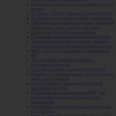
Нарушение целостности системы в 1С, что
делать
1С Fresh – что за «зверь» и с чем его едят
Техническая поддержка: робот vs человек
Обязательная маркировка воды, молочной
продукции и пива - как обстоят дела
Список дел бухгалтера на апрель
Получение налогового вычета упростили
Туристический кешбэк продлят, семьям с
детьми выплатят пособия и многое другое
ФНС сняла с учета более полумиллиона
ИП
Электронный документооборот –
современный тренд
ЭЦП можно будет получить бесплатно
Новый отчет о вакцинации – все что нужно
знать работодателю
Личный кабинет юрлица в налоговой:
настройки доступа
Проблема масштабирования RDP при
использовании мониторов высокого
разрешения
Утвержден производственный календарь
на 2022 год