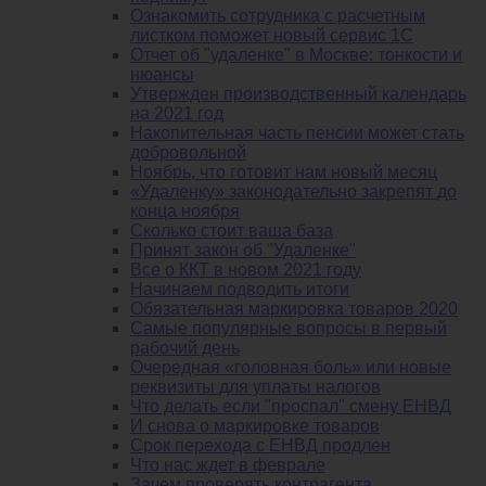
Ознакомить сотрудника с расчетным
листком поможет новый сервис 1С
Отчет об "удаленке" в Москве: тонкости и
нюансы
Утвержден производственный календарь
на 2021 год
Накопительная часть пенсии может стать
добровольной
Ноябрь, что готовит нам новый месяц
«Удаленку» законодательно закрепят до
конца ноября
Сколько стоит ваша база
Принят закон об "Удаленке"
Все о ККТ в новом 2021 году
Начинаем подводить итоги
Обязательная маркировка товаров 2020
Самые популярные вопросы в первый
рабочий день
Очередная «головная боль» или новые
реквизиты для уплаты налогов
Что делать если "проспал" смену ЕНВД
И снова о маркировке товаров
Срок перехода с ЕНВД продлен
Что нас ждет в феврале
Зачем проверять контрагента