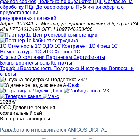
файлов cookies
Политика по обработке ПДн
Cогласие на
обработку ПДн
Договор оферты
Публичная оферта о
предоставлении
рекуррентных платежей
Адрес: 109341, г. Москва, ул. Братиславская, д.6, офис 134
ИНН 7734613490 ОГРН 1097746253406
1С Отчетность
1С ЭДО
1С Контрагент
1С Фреш
1С
Номенклатура
1С ИТС
Хостинг 1С
Статьи
О компании
Партнерам
Сертификаты
Благотворительность
Контакты
Тарифы
Безопасность
Поддержка
Инструкции
Вопросы и
ответы
Поддержка 24/7
A-Desk
2026 ©
ООО Деловые решения -
официальный сайт.
Все права защищены.
Разработано и продвигается AMIGOS DIGITAL