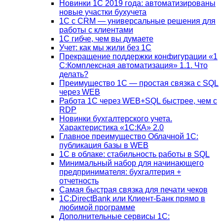
Новинки 1С 2019 года: автоматизированы
новые участки бухучета
1С с CRM — универсальные решения для
работы с клиентами
1С гибче, чем вы думаете
Учет: как мы жили без 1С
Прекращение поддержки конфигурации «1
С:Комплексная автоматизация» 1.1. Что
делать?
Преимущество 1С — простая связка с SQL
через WEB
Работа 1С через WEB+SQL быстрее, чем с
RDP
Новинки бухгалтерского учета.
Характеристика «1С:КА» 2.0
Главное преимущество Облачной 1С:
публикация базы в WEB
1С в облаке: стабильность работы в SQL
Минимальный набор для начинающего
предпринимателя: бухгалтерия +
отчетность
Самая быстрая связка для печати чеков
1С:DirectBank или Клиент-Банк прямо в
любимой программе
Дополнительные сервисы 1С: