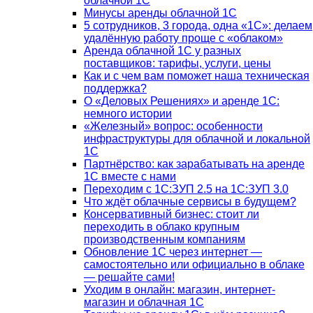
облачной 1С
Минусы аренды облачной 1С
5 сотрудников, 3 города, одна «1С»: делаем
удалённую работу проще с «облаком»
Аренда облачной 1С у разных
поставщиков: тарифы, услуги, цены
Как и с чем вам поможет наша техническая
поддержка?
О «Деловых Решениях» и аренде 1С:
немного истории
«Железный» вопрос: особенности
инфраструктуры для облачной и локальной
1С
Партнёрство: как зарабатывать на аренде
1С вместе с нами
Переходим с 1С:ЗУП 2.5 на 1С:ЗУП 3.0
Что ждёт облачные сервисы в будущем?
Консервативный бизнес: стоит ли
переходить в облако крупным
производственным компаниям
Обновление 1С через интернет —
самостоятельно или официально в облаке
— решайте сами!
Уходим в онлайн: магазин, интернет-
магазин и облачная 1С