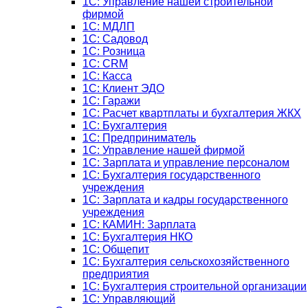
1С: Управление нашей строительной
фирмой
1С: МДЛП
1С: Садовод
1С: Розница
1C: CRM
1C: Касса
1С: Клиент ЭДО
1С: Гаражи
1C: Расчет квартплаты и бухгалтерия ЖКХ
1C: Бухгалтерия
1C: Предприниматель
1C: Управление нашей фирмой
1C: Зарплата и управление персоналом
1C: Бухгалтерия государственного
учреждения
1C: Зарплата и кадры государственного
учреждения
1C: КАМИН: Зарплата
1C: Бухгалтерия НКО
1С: Общепит
1С: Бухгалтерия сельскохозяйст­венного
предприятия
1С: Бухгалтерия строительной организации
1С: Управляющий