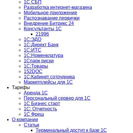
1С СБП
Разработка интернет-магазина
Мобильное приложение
Распознавание первички
Внедрение Битрикс 24
Консультанты 1С
21996
1С:ЭДО
1С:Директ Банк
1С:ИТС
1С:Номенклатура
1Спарк риски
1С:Товары
152DOC
1С:Кабинет сотрудника
Маркетплейсы для 1С
Тарифы
Аренда 1С
Персональный сервер для 1С
1С Бизнес старт
1С: Отчетность
1C Фреш
О компании
Статьи
Терминальный доступ к базе 1С