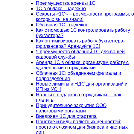
Преимущества аренды 1С
1С в облаке - надежно
Секреты «1С» – возможности программы, о
которых вы не знали!
Облачная 1С - надежно
Как с помощью 1С контролировать работу
бухгалтера?
Как оптимизировать работу бухгалтера-
фрилансера? Арендуйте 1С!
5 преимуществ облачной 1С для вашей
кадровой службы
Аренда 1С в облаке: организуем работу с
удаленными сотрудниками
Облачная 1С: объединяем филиалы и
подразделения
Новые лимиты и НДС для организаций и
ИП на УСН
Налоги с подарков сотрудникам — как
платить
Принудительное закрытие ООО
налоговыми органами
Внедряем 1С для стартапа
Понятие и виды валютных ценностей:
просто о сложном для бизнеса и частных
лиц