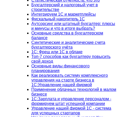
Статистическая отчетность: что это
Бухгалтерский и налоговый учет в
строительстве
Интегрируем 1С и маркетплейсы
Фискальный накопитель 1С
Аутсорсинг или штатный бухгалтер: плюсы
и минусы и что в итоге выбрать?
Основные средства в бухгалтерском
балансе
Синтетические и аналитические счета
бухгалтерского учёта
1C: Фреш или 1С в облаке
Топ-7 способов как бухгалтеру повысить
свой доход
Основные виды финансового
планирования
Как реализовать систему комплексного
управления на старте бизнеса в
1С:Управление нашей фирмой
Применение облачных технологий в малом
бизнесе
1C:Зарплата и управление персоналом -
формируем штат успешной компании
Управление нашей фирмой 1C - система
для успешных стартапов