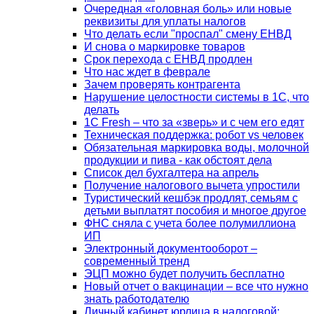
Очередная «головная боль» или новые
реквизиты для уплаты налогов
Что делать если "проспал" смену ЕНВД
И снова о маркировке товаров
Срок перехода с ЕНВД продлен
Что нас ждет в феврале
Зачем проверять контрагента
Нарушение целостности системы в 1С, что
делать
1С Fresh – что за «зверь» и с чем его едят
Техническая поддержка: робот vs человек
Обязательная маркировка воды, молочной
продукции и пива - как обстоят дела
Список дел бухгалтера на апрель
Получение налогового вычета упростили
Туристический кешбэк продлят, семьям с
детьми выплатят пособия и многое другое
ФНС сняла с учета более полумиллиона
ИП
Электронный документооборот –
современный тренд
ЭЦП можно будет получить бесплатно
Новый отчет о вакцинации – все что нужно
знать работодателю
Личный кабинет юрлица в налоговой: