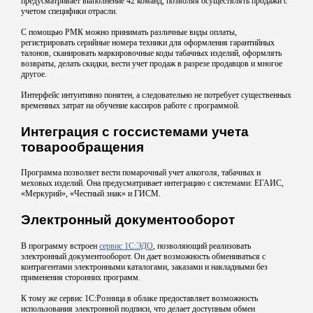
предусматривает выполнение 42 команд, позволяя осуществлять продажи с
учетом специфики отрасли.
С помощью РМК можно принимать различные виды оплаты,
регистрировать серийные номера техники для оформления гарантийных
талонов, сканировать маркировочные коды табачных изделий, оформлять
возвраты, делать скидки, вести учет продаж в разрезе продавцов и многое
другое.
Интерфейс интуитивно понятен, а следовательно не потребует существенных
временных затрат на обучение кассиров работе с программой.
Интеграция с госсистемами учета
товарообращения
Программа позволяет вести помарочный учет алкоголя, табачных и
меховых изделий. Она предусматривает интеграцию с системами: ЕГАИС,
«Меркурий», «Честный знак» и ГИСМ.
Электронный документооборот
В программу встроен
сервис 1С:ЭДО
, позволяющий реализовать
электронный документооборот. Он дает возможность обмениваться с
контрагентами электронными каталогами, заказами и накладными без
применения сторонних программ.
К тому же сервис 1С:Розница в облаке предоставляет возможность
использования электронной подписи, что делает доступным обмен