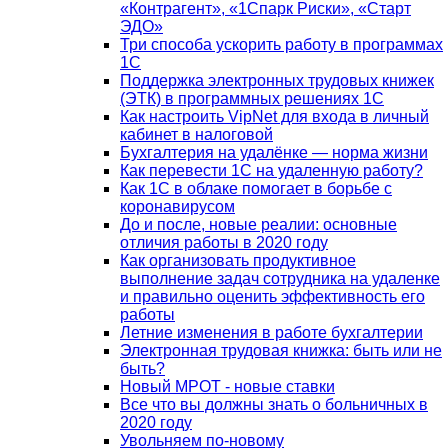
«Контрагент», «1Спарк Риски», «Старт
ЭДО»
Три способа ускорить работу в программах
1С
Поддержка электронных трудовых книжек
(ЭТК) в программных решениях 1С
Как настроить VipNet для входа в личный
кабинет в налоговой
Бухгалтерия на удалёнке — норма жизни
Как перевести 1С на удаленную работу?
Как 1С в облаке помогает в борьбе с
коронавирусом
До и после, новые реалии: основные
отличия работы в 2020 году
Как организовать продуктивное
выполнение задач сотрудника на удаленке
и правильно оценить эффективность его
работы
Летние изменения в работе бухгалтерии
Электронная трудовая книжка: быть или не
быть?
Новый МРОТ - новые ставки
Все что вы должны знать о больничных в
2020 году
Увольняем по-новому