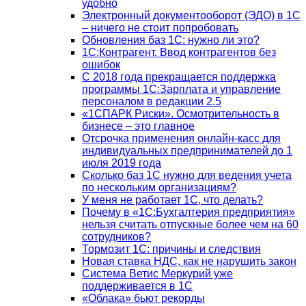
удобно
Электронный документооборот (ЭДО) в 1С
– ничего не стоит попробовать
Обновления баз 1С: нужно ли это?
1С:Контрагент. Ввод контрагентов без
ошибок
С 2018 года прекращается поддержка
программы 1С:Зарплата и управление
персоналом в редакции 2.5
«1СПАРК Риски». Осмотрительность в
бизнесе – это главное
Отсрочка применения онлайн-касс для
индивидуальных предпринимателей до 1
июля 2019 года
Сколько баз 1C нужно для ведения учета
по нескольким организациям?
У меня не работает 1С, что делать?
Почему в «1С:Бухгалтерия предприятия»
нельзя считать отпускные более чем на 60
сотрудников?
Тормозит 1C: причины и следствия
Новая ставка НДС, как не нарушить закон
Система Ветис Меркурий уже
поддерживается в 1С
«Облака» бьют рекорды