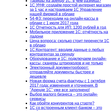
Тарифы на аренду 1С: в чём разница?
1С УНФ: создаём простой интернет магазин
за 1 час и настраиваем 1С Управление
нашей фирмой в облаке
54-ФЗ: переходим на онлайн-кассы в
облаке с 1 июля 2017 года
1С Отчетность для ИП: 1200 рублей в год
Мобильное приложение 1С: отчётность на
ладони
Цена вопроса: сколько стоит перенести 1С
в облако
1С:Контрагент: вводим данные о любых
контрагентах за секунду
Оборудование и 1С: подключаем онлайн-
кассы, сканеры штрихкодов и не только
Электронный документооборот:
отправляйте документы быстрее и
дешевле
Новая форма счета-фактуры с 1 октября
2017 года: изменения и уточнения. В
"Аренде 1С" уже все заполнено!
Выбор малого бизнеса – это онлайн-
сервисы
Как обойти конкурентов на старте?
1C со встроенным клиент-банком – это