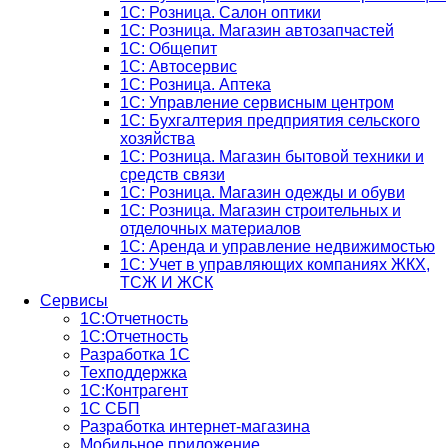
1С: Розница. Салон оптики
1С: Розница. Магазин автозапчастей
1C: Общепит
1С: Автосервис
1С: Розница. Аптека
1С: Управление сервисным центром
1С: Бухгалтерия предприятия сельского
хозяйства
1С: Розница. Магазин бытовой техники и
средств связи
1С: Розница. Магазин одежды и обуви
1С: Розница. Магазин строительных и
отделочных материалов
1С: Аренда и управление недвижимостью
1C: Учет в управляющих компаниях ЖКХ,
ТСЖ И ЖСК
Сервисы
1С:Отчетность
1С:Отчетность
Разработка 1С
Техподдержка
1С:Контрагент
1С СБП
Разработка интернет-магазина
Мобильное приложение