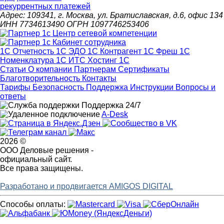
рекуррентных платежей
Адрес: 109341, г. Москва, ул. Братиславская, д.6, офис 134
ИНН 7734613490 ОГРН 1097746253406
1С Отчетность
1С ЭДО
1С Контрагент
1С Фреш
1С
Номенклатура
1С ИТС
Хостинг 1С
Статьи
О компании
Партнерам
Сертификаты
Благотворительность
Контакты
Тарифы
Безопасность
Поддержка
Инструкции
Вопросы и
ответы
Поддержка 24/7
A-Desk
2026 ©
ООО Деловые решения -
официальный сайт.
Все права защищены.
Разработано и продвигается AMIGOS DIGITAL
Способы оплаты: