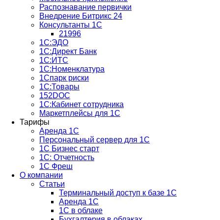
Распознавание первички
Внедрение Битрикс 24
Консультанты 1С
21996
1С:ЭДО
1С:Директ Банк
1С:ИТС
1С:Номенклатура
1Спарк риски
1С:Товары
152DOC
1С:Кабинет сотрудника
Маркетплейсы для 1С
Тарифы
Аренда 1С
Персональный сервер для 1С
1С Бизнес старт
1С: Отчетность
1C Фреш
О компании
Статьи
Терминальный доступ к базе 1С
Аренда 1С
1С в облаке
Бухгалтерия в облаках