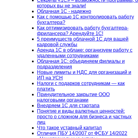
Секреты «1С» – возможности программы, о
которых вы не знали!
Облачная 1С - надежно
Как с помощью 1С контролировать работу
бухгалтера?
Как оптимизировать работу бухгалтера-
фрилансера? Арендуйте 1С!
5 преимуществ облачной 1С для вашей
кадровой службы
Аренда 1С в облаке: организуем работу с
удаленными сотрудниками
Облачная 1С: объединяем филиалы и
подразделения
Новые лимиты и НДС для организаций и
ИП на УСН
Налоги с подарков сотрудникам — как
платить
Принудительное закрытие ООО
налоговыми органами
Внедряем 1С для стартапа
Понятие и виды валютных ценностей:
просто о сложном для бизнеса и частных
лиц
Что такое уставный капитал
Отличия ПБУ 14/2007 от ФСБУ 14/2022