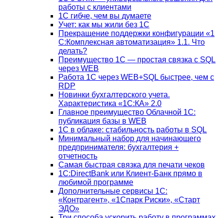
работы с клиентами
1С гибче, чем вы думаете
Учет: как мы жили без 1С
Прекращение поддержки конфигурации «1
С:Комплексная автоматизация» 1.1. Что
делать?
Преимущество 1С — простая связка с SQL
через WEB
Работа 1С через WEB+SQL быстрее, чем с
RDP
Новинки бухгалтерского учета.
Характеристика «1С:КА» 2.0
Главное преимущество Облачной 1С:
публикация базы в WEB
1С в облаке: стабильность работы в SQL
Минимальный набор для начинающего
предпринимателя: бухгалтерия +
отчетность
Самая быстрая связка для печати чеков
1С:DirectBank или Клиент-Банк прямо в
любимой программе
Дополнительные сервисы 1С:
«Контрагент», «1Спарк Риски», «Старт
ЭДО»
Три способа ускорить работу в программах