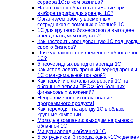
сервера 1С: в чем разница?
На что нужно обратить внимание при
выборе тарифа для аренды 1С?
Организуем работу временных
сотрудников с помощью облачной 1С
1С для крупного бизнеса: когда выгоднее
арендовать, чем покупать?
Как настроить арендованную 1С под нужды
своего бизнеса?
Почему важно своевременное обновление
1С?
5 неочевидных выгод от аренды 1С
Как использовать пробный период аренды
1С с максимальной пользой?
Как перейти с локальных версий 1С на
облачные версии ПРОФ без больших
финансовых вложений?
Неправомерное использование
программного продукта!
Как переходят на аренду 1С в облаке
крупные компании
Молодые компании: выходим на рынок с
облачной 1С
Минусы аренды облачной 1С
5 сотрудников, 3 города, одна «1С»: делаем