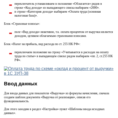
переключатель устанавливаем в положение «Облагается» рядов в
строке «Код дохода» из выпадающего списка выбираем «2000».
в строке «Категория дохода» выбираем «Оплата труда (основная
налоговая база)».
Блок «Страховые взносы»:
поле «Вид дохода» неактивно, т.к. оплата процентом от выручки является
доходом, целиком облагаемым страховыми взносами.
Блок «Налог на прибыль, вид расхода по ст. 255 НК РФ»:
переключаем положение на строку «Учитывается в расходах на оплату
труда по статье» в выпадающем списке рядом выбираем «пп. 2, ст.255 НК
РФ».
Ввод данных
Для ввода данных для показателя «Выручка» из формулы начисления, сначала
создаем шаблон документа «Выручка от реализации», описав его
функциональность.
Для этого заходим в раздел «Настройка» пункт «Шаблоны ввода исходных
данных».