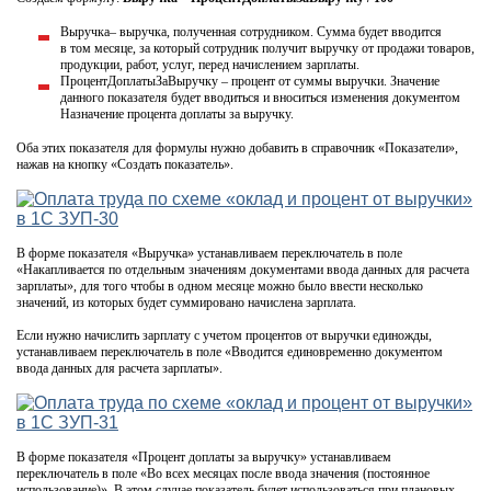
Выручка– выручка, полученная сотрудником. Сумма будет вводится
в том месяце, за который сотрудник получит выручку от продажи товаров,
продукции, работ, услуг, перед начислением зарплаты.
ПроцентДоплатыЗаВыручку – процент от суммы выручки. Значение
данного показателя будет вводиться и вноситься изменения документом
Назначение процента доплаты за выручку.
Оба этих показателя для формулы нужно добавить в справочник «Показатели»,
нажав на кнопку «Создать показатель».
В форме показателя «Выручка» устанавливаем переключатель в поле
«Накапливается по отдельным значениям документами ввода данных для расчета
зарплаты», для того чтобы в одном месяце можно было ввести несколько
значений, из которых будет суммировано начислена зарплата.
Если нужно начислить зарплату с учетом процентов от выручки единожды,
устанавливаем переключатель в поле «Вводится единовременно документом
ввода данных для расчета зарплаты».
В форме показателя «Процент доплаты за выручку» устанавливаем
переключатель в поле «Во всех месяцах после ввода значения (постоянное
использование)». В этом случае показатель будет использоваться при плановых