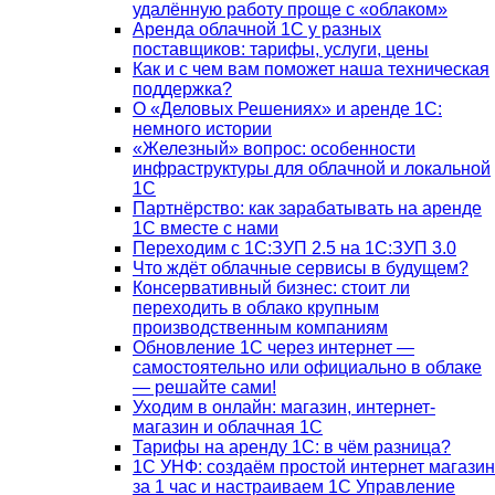
удалённую работу проще с «облаком»
Аренда облачной 1С у разных
поставщиков: тарифы, услуги, цены
Как и с чем вам поможет наша техническая
поддержка?
О «Деловых Решениях» и аренде 1С:
немного истории
«Железный» вопрос: особенности
инфраструктуры для облачной и локальной
1С
Партнёрство: как зарабатывать на аренде
1С вместе с нами
Переходим с 1С:ЗУП 2.5 на 1С:ЗУП 3.0
Что ждёт облачные сервисы в будущем?
Консервативный бизнес: стоит ли
переходить в облако крупным
производственным компаниям
Обновление 1С через интернет —
самостоятельно или официально в облаке
— решайте сами!
Уходим в онлайн: магазин, интернет-
магазин и облачная 1С
Тарифы на аренду 1С: в чём разница?
1С УНФ: создаём простой интернет магазин
за 1 час и настраиваем 1С Управление