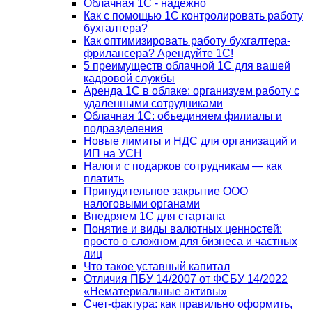
Облачная 1С - надежно
Как с помощью 1С контролировать работу
бухгалтера?
Как оптимизировать работу бухгалтера-
фрилансера? Арендуйте 1С!
5 преимуществ облачной 1С для вашей
кадровой службы
Аренда 1С в облаке: организуем работу с
удаленными сотрудниками
Облачная 1С: объединяем филиалы и
подразделения
Новые лимиты и НДС для организаций и
ИП на УСН
Налоги с подарков сотрудникам — как
платить
Принудительное закрытие ООО
налоговыми органами
Внедряем 1С для стартапа
Понятие и виды валютных ценностей:
просто о сложном для бизнеса и частных
лиц
Что такое уставный капитал
Отличия ПБУ 14/2007 от ФСБУ 14/2022
«Нематериальные активы»
Счет-фактура: как правильно оформить,