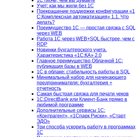
1С гибче, чем вы думаете
Учет: как мы жили без 1С
Прекращение поддержки конфигурации «1
С:Комплексная автоматизация» 1.1. Что
делать?
Преимущество 1С — простая связка с SQL
через WEB
Работа 1С через WEB+SQL быстрее, чем с
RDP
Новинки бухгалтерского учета.
Характеристика «1С:КА» 2.0
Главное преимущество Облачной 1С:
публикация базы в WEB
1С в облаке: стабильность работы в SQL
Минимальный набор для начинающего
предпринимателя: бухгалтерия +
отчетность
Самая быстрая связка для печати чеков
1С:DirectBank или Клиент-Банк прямо в
любимой программе
Дополнительные сервисы 1С:
«Контрагент», «1Спарк Риски», «Старт
ЭДО»
Три способа ускорить работу в программах
1С