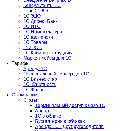
Внедрение Битрикс 24
Консультанты 1С
21996
1С:ЭДО
1С:Директ Банк
1С:ИТС
1С:Номенклатура
1Спарк риски
1С:Товары
152DOC
1С:Кабинет сотрудника
Маркетплейсы для 1С
Тарифы
Аренда 1С
Персональный сервер для 1С
1С Бизнес старт
1С: Отчетность
1C Фреш
О компании
Статьи
Терминальный доступ к базе 1С
Аренда 1С
1С в облаке
Бухгалтерия в облаках
Аренда 1С - Друг руководителя