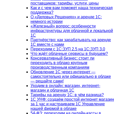
поставщиков: тарифы, услуги, цены
Как и с чем вам поможет наша техническая
поддержка?
О «Деловых Решениях» и аренде 1С:
немного истории
«Железный» вопрос: особенности
инфраструктуры для облачной и локальной
1С
Партнёрство: как зарабатывать на аренде
1С вместе с нами
Переходим с 1С:ЗУП 2.5 на 1С:ЗУП 3.0
Что ждёт облачные сервисы в будущем?
Консервативный бизнес: стоит ли
переходить в облако крупным
производственным компаниям
Обновление 1С через интернет —
самостоятельно или официально в облаке
— решайте сами!
Уходим в онлайн: магазин, интернет-
магазин и облачная 1С
Тарифы на аренду 1С: в чём разница?
1С УНФ: создаём простой интернет магазин
за 1 час и настраиваем 1С Управление
нашей фирмой в облаке
54-ФЗ: переходим на онлайн-кассы в