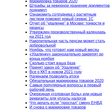
Маркировка товаров 2020
Штрафы за неверное хранение документов
поднимут
Ознакомить сотрудника с расчетным
листком поможет новый сервис 1С
Отчет об "удаленке" в Москве: тонкости и
нюансы
Утвержден производственный календарь
на 2021 год
Накопительная часть пенсии может стать
добровольной
Ноябрь, что готовит нам новый месяц
«Удаленку» законодательно закрепят до
конца ноября
Сколько стоит ваша база
Принят закон об "Удаленке"
Все о ККТ в новом 2021 году
Начинаем подводить итоги
Обязательная маркировка товаров 2020
Самые популярные вопросы в первый
рабочий день
Очередная «головная боль» или новые
реквизиты для уплаты налогов
Что делать если "проспал" смену ЕНВД
И снова о маркировке товаров