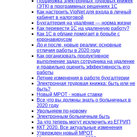
Поддержка электронных трудовых книжек
(ЭТК) в программных решениях 1С
Как настроить VipNet для входа в личный
кабинет в налоговой
Бухгалтерия на удалёнке — норма жизни
Как перевести 1С на удаленную работу?
Как 1С в облаке помогает в борьбе с
коронавирусом
До и после, новые реалии: основные
отличия работы в 2020 году
Как организовать продуктивное
выполнение задач сотрудника на удаленке
и правильно оценить эффективность его
работы
Летние изменения в работе бухгалтерии
Электронная трудовая книжка: быть или не
быть?
Новый МРОТ - новые ставки
Все что вы должны знать о больничных в
2020 году
Увольняем по-новому
Электронным больничным быть
За что теперь могут исключить из ЕГРИП
ККТ 2020. Все актуальные изменения
Утвержден новый МРОТ