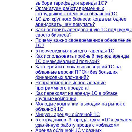
выборе тарифа для аренды 1С?
Организуем работу временных
сотрудников с помощью облачной 1С
1С для крупного бизнеса: когда выгоднее
арендовать, чем покупать?
Как настроить арендованную 1С под нужды
своего бизнеса?
Почему важно своевременное обновление
1С?
5 неочевидных выгод от аренды 1С
Как использовать пробный период аренды
1С с максимальной пользой?
Как перейти с локальных версий 1С на
облачные версии ПРОФ без больших
финансовых вложений?
Неправомерное использование
программного продукта!
Как переходят на аренду 1С в облаке
крупные компании
Молодые компании: выходим на рынок с
облачной 1С
Минусы аренды облачной 1С
5 сотрудников, 3 города, одна «1С»: делаем
удалённую работу проще с «облаком»
Аренда облачной 1С у разных