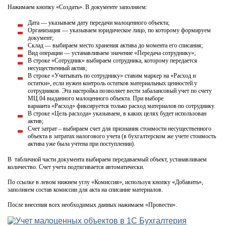
Нажимаем кнопку «Создать». В документе заполняем:
Дата — указываем дату передачи малоценного объекта;
Организация — указываем юридическое лицо, по которому формируем
документ;
Склад — выбираем место хранения актива до момента его списания;
Вид операции — устанавливаем значение «Передача сотруднику»;
В строке «Сотрудник» выбираем сотрудника, которому передается
несущественный актив;
В строке «Учитывать по сотруднику» ставим маркер на «Расход и
остатки», если нужен контроль остатков материальных ценностей у
сотрудников. Эта настройка позволяет вести забалансовый учет по счету
МЦ.04 выданного малоценного объекта. При выборе
варианта «Расход» фиксируется только расход материалов по сотруднику.
В строке «Цель расхода» указываем, в каких целях будет использован
актив;
Счет затрат – выбираем счет для признания стоимости несущественного
объекта в затратах налогового учета (в бухгалтерском же учете стоимость
актива уже была учтена при поступлении).
В табличной части документа выбираем передаваемый объект, устанавливаем
количество. Счет учета подтягивается автоматически.
По ссылке в левом нижнем углу «Комиссия», используя кнопку «Добавить»,
заполняем состав комиссии для акта на списание материалов.
После внесения всех необходимых данных нажимаем «Провести».