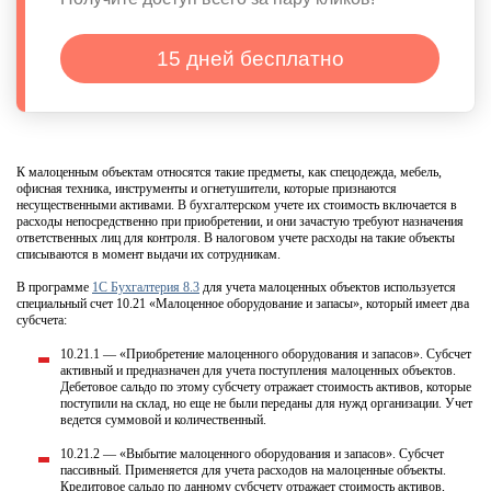
15 дней бесплатно
К малоценным объектам относятся такие предметы, как спецодежда, мебель,
офисная техника, инструменты и огнетушители, которые признаются
несущественными активами. В бухгалтерском учете их стоимость включается в
расходы непосредственно при приобретении, и они зачастую требуют назначения
ответственных лиц для контроля. В налоговом учете расходы на такие объекты
списываются в момент выдачи их сотрудникам.
В программе
1С Бухгалтерия 8.3
для учета малоценных объектов используется
специальный счет 10.21 «Малоценное оборудование и запасы», который имеет два
субсчета:
10.21.1 — «Приобретение малоценного оборудования и запасов». Субсчет
активный и предназначен для учета поступления малоценных объектов.
Дебетовое сальдо по этому субсчету отражает стоимость активов, которые
поступили на склад, но еще не были переданы для нужд организации. Учет
ведется суммовой и количественный.
10.21.2 — «Выбытие малоценного оборудования и запасов». Субсчет
пассивный. Применяется для учета расходов на малоценные объекты.
Кредитовое сальдо по данному субсчету отражает стоимость активов,