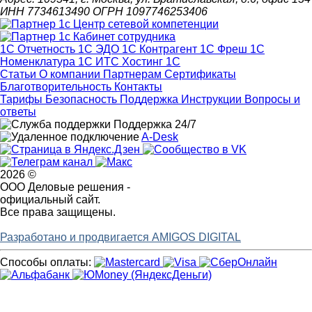
ИНН 7734613490 ОГРН 1097746253406
1С Отчетность
1С ЭДО
1С Контрагент
1С Фреш
1С
Номенклатура
1С ИТС
Хостинг 1С
Статьи
О компании
Партнерам
Сертификаты
Благотворительность
Контакты
Тарифы
Безопасность
Поддержка
Инструкции
Вопросы и
ответы
Поддержка 24/7
A-Desk
2026 ©
ООО Деловые решения -
официальный сайт.
Все права защищены.
Разработано и продвигается AMIGOS DIGITAL
Способы оплаты: