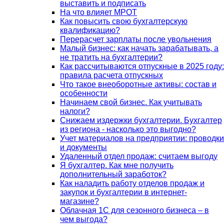
выставить и подписать
На что влияет МРОТ
Как повысить свою бухгалтерскую
квалификацию?
Перерасчет зарплаты после увольнения
Малый бизнес: как начать зарабатывать, а
не тратить на бухгалтерии?
Как рассчитываются отпускные в 2025 году:
правила расчета отпускных
Что такое внеоборотные активы: состав и
особенности
Начинаем свой бизнес. Как учитывать
налоги?
Снижаем издержки бухгалтерии. Бухгалтер
из региона - насколько это выгодно?
Учет материалов на предприятии: проводки
и документы
Удаленный отдел продаж: считаем выгоду
Я бухгалтер. Как мне получить
дополнительный заработок?
Как наладить работу отделов продаж и
закупок и бухгалтерии в интернет-
магазине?
Облачная 1С для сезонного бизнеса – в
чем выгода?