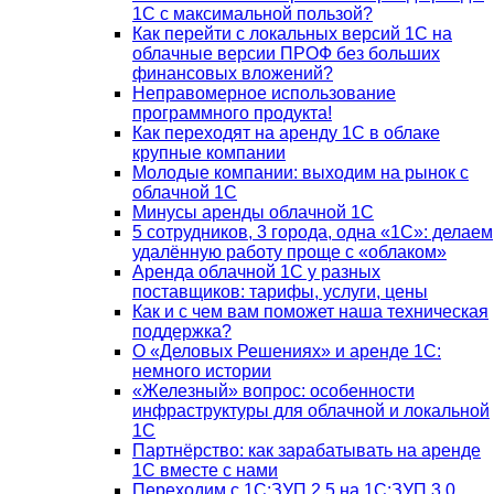
1С с максимальной пользой?
Как перейти с локальных версий 1С на
облачные версии ПРОФ без больших
финансовых вложений?
Неправомерное использование
программного продукта!
Как переходят на аренду 1С в облаке
крупные компании
Молодые компании: выходим на рынок с
облачной 1С
Минусы аренды облачной 1С
5 сотрудников, 3 города, одна «1С»: делаем
удалённую работу проще с «облаком»
Аренда облачной 1С у разных
поставщиков: тарифы, услуги, цены
Как и с чем вам поможет наша техническая
поддержка?
О «Деловых Решениях» и аренде 1С:
немного истории
«Железный» вопрос: особенности
инфраструктуры для облачной и локальной
1С
Партнёрство: как зарабатывать на аренде
1С вместе с нами
Переходим с 1С:ЗУП 2.5 на 1С:ЗУП 3.0