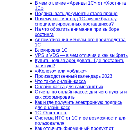
В чем отличие «Аренды 1С» от «Хостинга
1С»
Подписывать документы стало проще
Почему хостинг под 1С лучше брать у
специализированных поставщиков?
На что обратить внимание при выборе
хостинга
Автоматизация мебельного производства
1С
Блокировка 1С
VPS и VDS — в чем отличия и как выбрать
Купить нельзя арендовать. Где поставить
запятую?
«Железо» или «облако»
Производственный календарь 2023
Что такое онлайн-касса
Онлайн-касса для самозанятых
Отчеты по онлайн-кассе: для чего нужны и
как сформировать
Как и где получить электронную подпись
для онлайн-касс
1С: Отчетность
Система ИТС от 1С и ее возможности для
пользователя
Как отличить фирменный продукт от