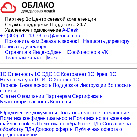
Поддержка 24/7
A-Desk
+7 (800) 511-13-78
info@arenda1c.ru
Заказать звонок
Написать директору
1С Отчетность
1С ЭДО
1С Контрагент
1С Фреш
1С
Номенклатура
1С ИТС
Хостинг 1С
Тарифы
Безопасность
Поддержка
Инструкции
Вопросы и
ответы
Статьи
О компании
Партнерам
Сертификаты
Благотворительность
Контакты
Юридические документы
Пользовательское соглашение
Политика конфиденциальности
Политика использования
файлов cookies
Политика по обработке ПДн
Cогласие на
обработку ПДн
Договор оферты
Публичная оферта о
предоставлении