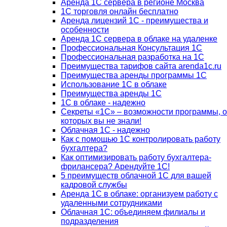
Аренда 1С сервера в регионе Москва
1С торговля онлайн бесплатно
Аренда лицензий 1С - преимущества и
особенности
Аренда 1С сервера в облаке на удаленке
Профессиональная Консультация 1С
Профессиональная разработка на 1С
Преимущества тарифов сайта arenda1c.ru
Преимущества аренды программы 1С
Использование 1С в облаке
Преимущества аренды 1С
1С в облаке - надежно
Секреты «1С» – возможности программы, о
которых вы не знали!
Облачная 1С - надежно
Как с помощью 1С контролировать работу
бухгалтера?
Как оптимизировать работу бухгалтера-
фрилансера? Арендуйте 1С!
5 преимуществ облачной 1С для вашей
кадровой службы
Аренда 1С в облаке: организуем работу с
удаленными сотрудниками
Облачная 1С: объединяем филиалы и
подразделения