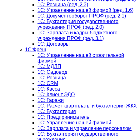
1С: Розница (ред. 2.3)
1С: Управление нашей фирмой (ред. 1.6)
1С: Документооборот ПРОФ (ред. 2.1)
1C: Бухгалтерия государственного
учреждения ПРОФ (ред. 2.0)
1C: Зарплата и кадры бюджетного
учреждения ПРОФ (ред. 3.1)
1С: Договоры
1С:Фреш
1С: Управление нашей строительной
фирмой
1С: МДЛП
1С: Садовод
1С: Розница
1C: CRM
1C: Касса
1С: Клиент ЭДО
1С: Гаражи
1C: Расчет квартплаты и бухгалтерия ЖКХ
1C: Бухгалтерия
1C: Предприниматель
1C: Управление нашей фирмой
1C: Зарплата и управление персоналом
1C: Бухгалтерия государственного
учреждения