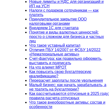
Новые лимиты и НДС для организаций и
ИП на УСН
Налоги с подарков сотрудникам — как
платить
Принудительное закрытие ООО
налоговыми органами
Внедряем 1С для стартапа
Понятие и виды валютных ценностей:
просто о сложном для бизнеса и частных
лиц
Что такое уставный капитал
Отличия ПБУ 14/2007 от ФСБУ 14/2022
«Нематериальные активы»
Счет-фактура: как правильно оформить,
выставить и подписать
На что влияет МРОТ
Как повысить свою бухгалтерскую
квалификацию?
Перерасчет зарплаты после увольнения
Малый бизнес: как начать зарабатывать, а
не тратить на бухгалтерии?
Как рассчитываются отпускные в 2025 году:
правила расчета отпускных
Что такое внеоборотные активы: состав и
особенности