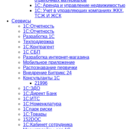
отделочных материалов
1С: Аренда и управление недвижимостью
1C: Учет в управляющих компаниях ЖКХ,
ТСЖ И ЖСК
Сервисы
1С:Отчетность
1С:Отчетность
Разработка 1С
Техподдержка
1С:Контрагент
1С СБП
Разработка интернет-магазина
Мобильное приложение
Распознавание первички
Внедрение Битрикс 24
Консультанты 1С
21996
1С:ЭДО
1С:Директ Банк
1С:ИТС
1С:Номенклатура
1Спарк риски
1С:Товары
152DOC
1С:Кабинет сотрудника