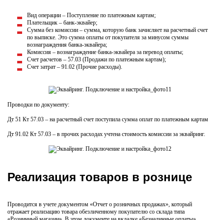
Вид операции – Поступление по платежным картам;
Плательщик – банк-эквайер;
Сумма без комиссии – сумма, которую банк зачисляет на расчетный счет
по выписке. Это сумма оплаты от покупателя за минусом суммы
вознаграждения банка-эквайера;
Комиссия – вознаграждение банка-эквайера за перевод оплаты;
Счет расчетов – 57.03 (Продажи по платежным картам);
Счет затрат – 91.02 (Прочие расходы).
Проводки по документу:
Дт 51 Кт 57.03 – на расчетный счет поступила сумма оплат по платежным картам
Дт 91.02 Кт 57.03 – в прочих расходах учтена стоимость комиссии за эквайринг.
Реализация товаров в рознице
Проводится в учете документом «Отчет о розничных продажах», который
отражает реализацию товара обезличенному покупателю со склада типа
«Розничный магазин». В этом документе на вкладке «Безналичные оплаты»