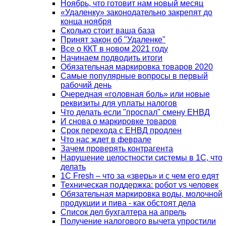
Ноябрь, что готовит нам новый месяц
«Удаленку» законодательно закрепят до
конца ноября
Сколько стоит ваша база
Принят закон об "Удаленке"
Все о ККТ в новом 2021 году
Начинаем подводить итоги
Обязательная маркировка товаров 2020
Самые популярные вопросы в первый
рабочий день
Очередная «головная боль» или новые
реквизиты для уплаты налогов
Что делать если "проспал" смену ЕНВД
И снова о маркировке товаров
Срок перехода с ЕНВД продлен
Что нас ждет в феврале
Зачем проверять контрагента
Нарушение целостности системы в 1С, что
делать
1С Fresh – что за «зверь» и с чем его едят
Техническая поддержка: робот vs человек
Обязательная маркировка воды, молочной
продукции и пива - как обстоят дела
Список дел бухгалтера на апрель
Получение налогового вычета упростили