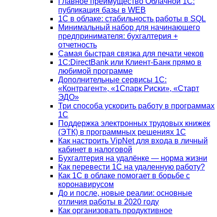
Главное преимущество Облачной 1С:
публикация базы в WEB
1С в облаке: стабильность работы в SQL
Минимальный набор для начинающего
предпринимателя: бухгалтерия +
отчетность
Самая быстрая связка для печати чеков
1С:DirectBank или Клиент-Банк прямо в
любимой программе
Дополнительные сервисы 1С:
«Контрагент», «1Спарк Риски», «Старт
ЭДО»
Три способа ускорить работу в программах
1С
Поддержка электронных трудовых книжек
(ЭТК) в программных решениях 1С
Как настроить VipNet для входа в личный
кабинет в налоговой
Бухгалтерия на удалёнке — норма жизни
Как перевести 1С на удаленную работу?
Как 1С в облаке помогает в борьбе с
коронавирусом
До и после, новые реалии: основные
отличия работы в 2020 году
Как организовать продуктивное