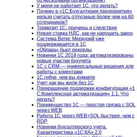
по нескольким организациям?
У меня не работает 1С, что делать?
Почему в «1С:Бухгалтерия предприятия»
нельзя считать отпускные более чем на 60
сотрудников?
Тормозит 1C: причины и следствия
Новая ставка НДС, как не нарушить закон
Система Ветис Меркурий уже
поддерживается в 1С
«Облака» бьют рекорды
Новинки 1С 2019 года: автоматизированы
новые участки бухучета
1С с CRM — универсальные решения для
работы с клиентами
1С гибче, чем вы думаете
Учет: как мы жили без 1С
Прекращение поддержки конфигурации «1
С:Комплексная автоматизация» 1.1. Что
делать?
Преимущество 1С — простая связка с SQL
через WEB
Работа 1С через WEB+SQL быстрее, чем с
RDP
Новинки бухгалтерского учета.
Характеристика «1С:КА» 2.0