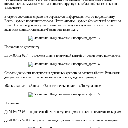
оплата платежными картами заполняется вручную в табличной части по кнопке
«Добавить».
В строке состояния справочно отражается информация итогов по документу.
Всего – сумма проданного товара, Итого оплаты – сумма безналичной оплаты за
товар. На разницу в конце торговой смены создается документ поступления
наличных с видом операции «Розничная выручка».
Проводки по документу:
Дт 57.03 Кт 62.Р – отражена оплата платежной картой от розничного покупателя.
Создаем документ поступления денежных средств на расчетный счет. Реквизиты
документа заполняются аналогично как в предыдущем примере.
«Банк и касса» – «Банк» – «Банковские выписки» – «Поступление».
Проводки:
Дт 51 Кт 57.03 – на расчетный счет поступила сумма оплат по платежным картам
Дт 91.02 Кт 57.03 – в прочих расходах учтена стоимость комиссии за эквайринг.