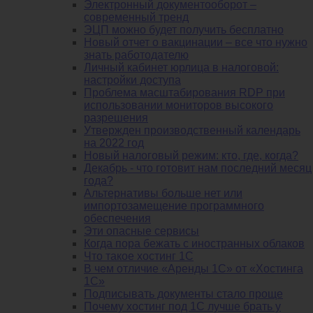
Электронный документооборот –
современный тренд
ЭЦП можно будет получить бесплатно
Новый отчет о вакцинации – все что нужно
знать работодателю
Личный кабинет юрлица в налоговой:
настройки доступа
Проблема масштабирования RDP при
использовании мониторов высокого
разрешения
Утвержден производственный календарь
на 2022 год
Новый налоговый режим: кто, где, когда?
Декабрь - что готовит нам последний месяц
года?
Альтернативы больше нет или
импортозамещение программного
обеспечения
Эти опасные сервисы
Когда пора бежать с иностранных облаков
Что такое хостинг 1С
В чем отличие «Аренды 1С» от «Хостинга
1С»
Подписывать документы стало проще
Почему хостинг под 1С лучше брать у