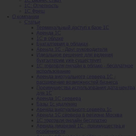
1С Бизнес старт
1С: Отчетность
1C Фреш
О компании
Статьи
Терминальный доступ к базе 1С
Аренда 1С
1С в облаке
Бухгалтерия в облаках
Аренда 1С - Друг руководителя
Идеальное решение для ведения
бухгалтерии уже существует
1С торговля онлайн в облаке - бесплатное
использование
Аренда виртуального сервера 1С -
расширение возможностей бизнеса
Преимущества использования дата-центра
для 1С
Аренда 1С сервера
Базы 1с удаленно
Аренда виртуального сервера 1с
Аренда 1С сервера в регионе Москва
1С торговля онлайн бесплатно
Аренда лицензий 1С - преимущества и
особенности