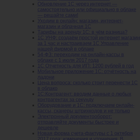
Обновление 1С через интернет —
самостоятельно или официально в облаке
— решайте сами!
Уходим в онлайн: магазин, интернет-
магазин и облачная 1С
Тарифы на аренду 1С: в чём разница?
1С УНФ: создаём простой интернет магазин
за 1 час и настраиваем 1С Управление
нашей фирмой в облаке
54-ФЗ: переходим на онлайн-кассы в
облаке с 1 июля 2017 года
1С Отчетность для ИП: 1200 рублей в год
Мобильное приложение 1С: отчётность на
ладони
Цена вопроса: сколько стоит перенести 1С
в облако
1С:Контрагент: вводим данные о любых
контрагентах за секунду
Оборудование и 1С: подключаем онлайн-
кассы, сканеры штрихкодов и не только
Электронный документооборот:
отправляйте документы быстрее и
дешевле
Новая форма счета-фактуры с 1 октября
2017 года: изменения и уточнения. В