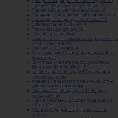
Аренда 1С сервера в облаке на удаленке
Профессиональная Консультация 1С
Профессиональная разработка на 1С
Преимущества тарифов сайта arenda1c.ru
Преимущества аренды программы 1С
Использование 1С в облаке
Преимущества аренды 1С
1С в облаке - надежно
Секреты «1С» – возможности программы, о
которых вы не знали!
Облачная 1С - надежно
Как с помощью 1С контролировать работу
бухгалтера?
Как оптимизировать работу бухгалтера-
фрилансера? Арендуйте 1С!
5 преимуществ облачной 1С для вашей
кадровой службы
Аренда 1С в облаке: организуем работу с
удаленными сотрудниками
Облачная 1С: объединяем филиалы и
подразделения
Новые лимиты и НДС для организаций и
ИП на УСН
Налоги с подарков сотрудникам — как
платить