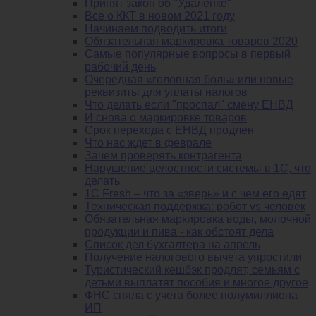
Принят закон об "Удаленке"
Все о ККТ в новом 2021 году
Начинаем подводить итоги
Обязательная маркировка товаров 2020
Самые популярные вопросы в первый
рабочий день
Очередная «головная боль» или новые
реквизиты для уплаты налогов
Что делать если "проспал" смену ЕНВД
И снова о маркировке товаров
Срок перехода с ЕНВД продлен
Что нас ждет в феврале
Зачем проверять контрагента
Нарушение целостности системы в 1С, что
делать
1С Fresh – что за «зверь» и с чем его едят
Техническая поддержка: робот vs человек
Обязательная маркировка воды, молочной
продукции и пива - как обстоят дела
Список дел бухгалтера на апрель
Получение налогового вычета упростили
Туристический кешбэк продлят, семьям с
детьми выплатят пособия и многое другое
ФНС сняла с учета более полумиллиона
ИП