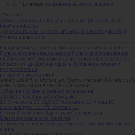
Принимаю
пользовательское соглашение
Отправить
+7 (800) 511-13-78
info@arenda1c.ru
Заказать звонок
Написать директору
Юридические документы
Пользовательское соглашение
Политика конфиденциальности
Политика использования
файлов cookies
Политика по обработке ПДн
Cогласие на
обработку ПДн
Договор оферты
Публичная оферта о
предоставлении
рекуррентных платежей
Адрес: 109341, г. Москва, ул. Братиславская, д.6, офис 134
ИНН 7734613490 ОГРН 1097746253406
1С Отчетность
1С ЭДО
1С Контрагент
1С Фреш
1С
Номенклатура
1С ИТС
Хостинг 1С
Статьи
О компании
Партнерам
Сертификаты
Благотворительность
Контакты
Тарифы
Безопасность
Поддержка
Инструкции
Вопросы и
ответы
Поддержка 24/7