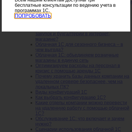
Учет материалов на предприятии: проводки
бесплатные консультации по ведению учета в
и документы
программах 1С.
Удаленный отдел продаж: считаем выгоду
ПОПРОБОВАТЬ
Я бухгалтер. Как мне получить
дополнительный заработок?
Как наладить работу отделов продаж и
закупок и бухгалтерии в интернет-
магазине?
Облачная 1С для сезонного бизнеса – в
чем выгода?
Облачная 1С: объединяем розничные
магазины в единую сеть
Оптимизируем расходы на персонал в
кризис с помощью аренды 1С
Почему хранить базы данных компании на
удаленном сервере безопаснее, чем на
локальных ПК?
Виды конфигураций 1С
Как выбрать конфигурацию 1С?
Какие отделы компании можно перевести
на удаленную работу с помощью облачной
1С?
Обслуживание 1С: что включает и зачем
нужно?
Сценарии использования облачной 1С