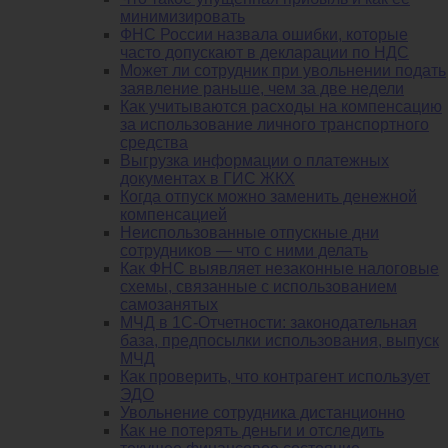
минимизировать
ФНС России назвала ошибки, которые
часто допускают в декларации по НДС
Может ли сотрудник при увольнении подать
заявление раньше, чем за две недели
Как учитываются расходы на компенсацию
за использование личного транспортного
средства
Выгрузка информации о платежных
документах в ГИС ЖКХ
Когда отпуск можно заменить денежной
компенсацией
Неиспользованные отпускные дни
сотрудников — что с ними делать
Как ФНС выявляет незаконные налоговые
схемы, связанные с использованием
самозанятых
МЧД в 1С-Отчетности: законодательная
база, предпосылки использования, выпуск
МЧД
Как проверить, что контрагент использует
ЭДО
Увольнение сотрудника дистанционно
Как не потерять деньги и отследить