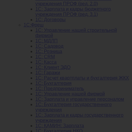
учреждения ПРОФ (ред. 2.0)
1C: Зарплата и кадры бюджетного
учреждения ПРОФ (ред. 3.1)
1С: Договоры
1С:Фреш
1С: Управление нашей строительной
фирмой
1С: МДЛП
1С: Садовод
1С: Розница
1C: CRM
1C: Касса
1С: Клиент ЭДО
1С: Гаражи
1C: Расчет квартплаты и бухгалтерия ЖКХ
1C: Бухгалтерия
1C: Предприниматель
1C: Управление нашей фирмой
1C: Зарплата и управление персоналом
1C: Бухгалтерия государственного
учреждения
1C: Зарплата и кадры государственного
учреждения
1C: КАМИН: Зарплата
1C: Бухгалтерия НКО