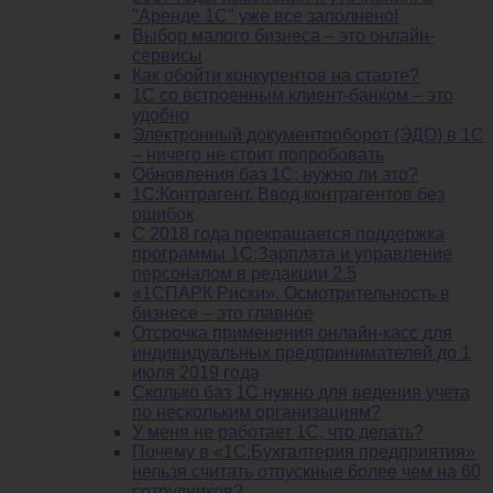
"Аренде 1С" уже все заполнено!
Выбор малого бизнеса – это онлайн-
сервисы
Как обойти конкурентов на старте?
1C со встроенным клиент-банком – это
удобно
Электронный документооборот (ЭДО) в 1С
– ничего не стоит попробовать
Обновления баз 1С: нужно ли это?
1С:Контрагент. Ввод контрагентов без
ошибок
С 2018 года прекращается поддержка
программы 1С:Зарплата и управление
персоналом в редакции 2.5
«1СПАРК Риски». Осмотрительность в
бизнесе – это главное
Отсрочка применения онлайн-касс для
индивидуальных предпринимателей до 1
июля 2019 года
Сколько баз 1C нужно для ведения учета
по нескольким организациям?
У меня не работает 1С, что делать?
Почему в «1С:Бухгалтерия предприятия»
нельзя считать отпускные более чем на 60
сотрудников?