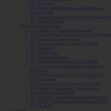
1С: Общепит
1С: Бухгалтерия сельскохозяйст­венного
предприятия
1С: Бухгалтерия строительной организации
1С: Управляющий
Отраслевые решения
1С: Розница. Ювелирный магазин
1С: Бухгалтерия строительной организации
1С: Розница. Салон оптики
1С: Розница. Магазин автозапчастей
1C: Общепит
1С: Автосервис
1С: Розница. Аптека
1С: Управление сервисным центром
1С: Бухгалтерия предприятия сельского
хозяйства
1С: Розница. Магазин бытовой техники и
средств связи
1С: Розница. Магазин одежды и обуви
1С: Розница. Магазин строительных и
отделочных материалов
1С: Аренда и управление недвижимостью
1C: Учет в управляющих компаниях ЖКХ,
ТСЖ И ЖСК
Сервисы