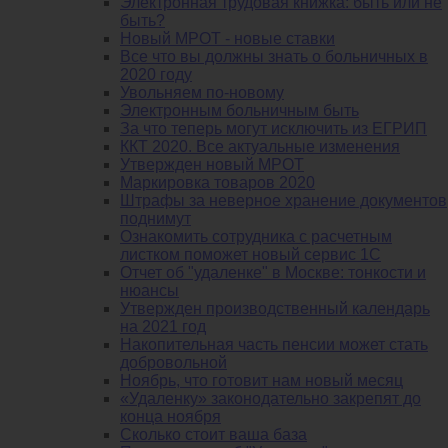
Электронная трудовая книжка: быть или не
быть?
Новый МРОТ - новые ставки
Все что вы должны знать о больничных в
2020 году
Увольняем по-новому
Электронным больничным быть
За что теперь могут исключить из ЕГРИП
ККТ 2020. Все актуальные изменения
Утвержден новый МРОТ
Маркировка товаров 2020
Штрафы за неверное хранение документов
поднимут
Ознакомить сотрудника с расчетным
листком поможет новый сервис 1С
Отчет об "удаленке" в Москве: тонкости и
нюансы
Утвержден производственный календарь
на 2021 год
Накопительная часть пенсии может стать
добровольной
Ноябрь, что готовит нам новый месяц
«Удаленку» законодательно закрепят до
конца ноября
Сколько стоит ваша база