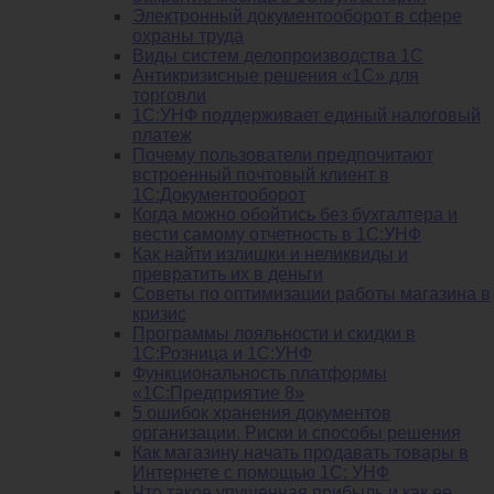
Электронный документооборот в сфере
охраны труда
Виды систем делопроизводства 1C
Антикризисные решения «1С» для
торговли
1С:УНФ поддерживает единый налоговый
платеж
Почему пользователи предпочитают
встроенный почтовый клиент в
1С:Документооборот
Когда можно обойтись без бухгалтера и
вести самому отчетность в 1С:УНФ
Как найти излишки и неликвиды и
превратить их в деньги
Советы по оптимизации работы магазина в
кризис
Программы лояльности и скидки в
1С:Розница и 1С:УНФ
Функциональность платформы
«1С:Предприятие 8»
5 ошибок хранения документов
организации. Риски и способы решения
Как магазину начать продавать товары в
Интернете с помощью 1С: УНФ
Что такое упущенная прибыль и как ее