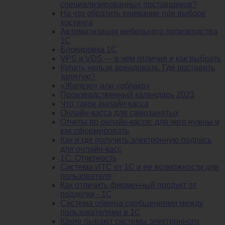
специализированных поставщиков?
На что обратить внимание при выборе
хостинга
Автоматизация мебельного производства
1С
Блокировка 1С
VPS и VDS — в чем отличия и как выбрать
Купить нельзя арендовать. Где поставить
запятую?
«Железо» или «облако»
Производственный календарь 2023
Что такое онлайн-касса
Онлайн-касса для самозанятых
Отчеты по онлайн-кассе: для чего нужны и
как сформировать
Как и где получить электронную подпись
для онлайн-касс
1С: Отчетность
Система ИТС от 1С и ее возможности для
пользователя
Как отличить фирменный продукт от
подделки - 1С
Система обмена сообщениями между
пользователями в 1С
Какие бывают системы электронного