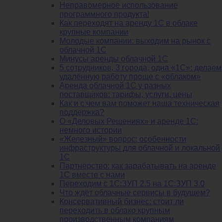
Неправомерное использование
программного продукта!
Как переходят на аренду 1С в облаке
крупные компании
Молодые компании: выходим на рынок с
облачной 1С
Минусы аренды облачной 1С
5 сотрудников, 3 города, одна «1С»: делаем
удалённую работу проще с «облаком»
Аренда облачной 1С у разных
поставщиков: тарифы, услуги, цены
Как и с чем вам поможет наша техническая
поддержка?
О «Деловых Решениях» и аренде 1С:
немного истории
«Железный» вопрос: особенности
инфраструктуры для облачной и локальной
1С
Партнёрство: как зарабатывать на аренде
1С вместе с нами
Переходим с 1С:ЗУП 2.5 на 1С:ЗУП 3.0
Что ждёт облачные сервисы в будущем?
Консервативный бизнес: стоит ли
переходить в облако крупным
производственным компаниям