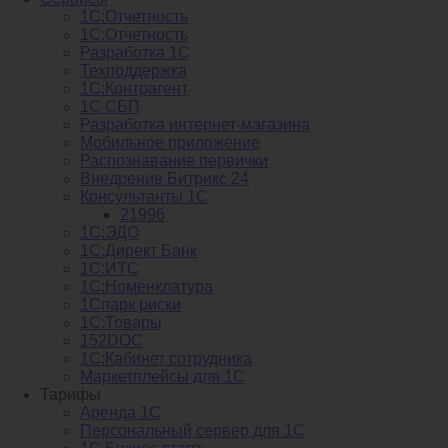
1С:Отчетность
1С:Отчетность
Разработка 1С
Техподдержка
1С:Контрагент
1С СБП
Разработка интернет-магазина
Мобильное приложение
Распознавание первички
Внедрение Битрикс 24
Консультанты 1С
21996
1С:ЭДО
1С:Директ Банк
1С:ИТС
1С:Номенклатура
1Спарк риски
1С:Товары
152DOC
1С:Кабинет сотрудника
Маркетплейсы для 1С
Тарифы
Аренда 1С
Персональный сервер для 1С