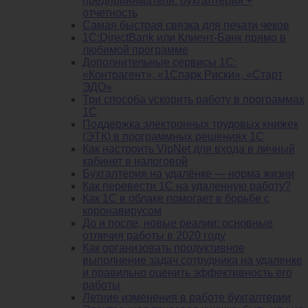
предпринимателя: бухгалтерия +
отчетность
Самая быстрая связка для печати чеков
1С:DirectBank или Клиент-Банк прямо в
любимой программе
Дополнительные сервисы 1С:
«Контрагент», «1Спарк Риски», «Старт
ЭДО»
Три способа ускорить работу в программах
1С
Поддержка электронных трудовых книжек
(ЭТК) в программных решениях 1С
Как настроить VipNet для входа в личный
кабинет в налоговой
Бухгалтерия на удалёнке — норма жизни
Как перевести 1С на удаленную работу?
Как 1С в облаке помогает в борьбе с
коронавирусом
До и после, новые реалии: основные
отличия работы в 2020 году
Как организовать продуктивное
выполнение задач сотрудника на удаленке
и правильно оценить эффективность его
работы
Летние изменения в работе бухгалтерии