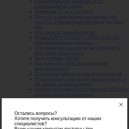
Принудительное закрытие ООО
налоговыми органами
Внедряем 1С для стартапа
Понятие и виды валютных ценностей:
просто о сложном для бизнеса и частных
лиц
Что такое уставный капитал
Отличия ПБУ 14/2007 от ФСБУ 14/2022
«Нематериальные активы»
Счет-фактура: как правильно оформить,
выставить и подписать
На что влияет МРОТ
Как повысить свою бухгалтерскую
квалификацию?
Перерасчет зарплаты после увольнения
Малый бизнес: как начать зарабатывать, а
не тратить на бухгалтерии?
Как рассчитываются отпускные в 2025 году:
правила расчета отпускных
Что такое внеоборотные активы: состав и
особенности
Начинаем свой бизнес. Как учитывать
Остались вопросы?
налоги?
Хотите получить консультацию от наших
Снижаем издержки бухгалтерии. Бухгалтер
специалистов?
из региона - насколько это выгодно?
Всем нашим клиентам доступны три