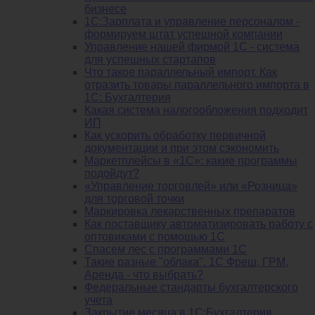
бизнесе
1C:Зарплата и управление персоналом -
формируем штат успешной компании
Управление нашей фирмой 1C - система
для успешных стартапов
Что такое параллельный импорт. Как
отразить товары параллельного импорта в
1С: Бухгалтерия
Какая система налогообложения подходит
ИП
Как ускорить обработку первичной
документации и при этом сэкономить
Маркетплейсы в «1С»: какие программы
подойдут?
«Управление торговлей» или «Розница»
для торговой точки
Маркировка лекарственных препаратов
Как поставщику автоматизировать работу с
оптовиками с помощью 1С
Спасем лес с программами 1С
Такие разные "облака". 1С Фреш, ГРМ,
Аренда - что выбрать?
Федеральные стандарты бухгалтерского
учета
Закрытие месяца в 1С:Бухгалтерия