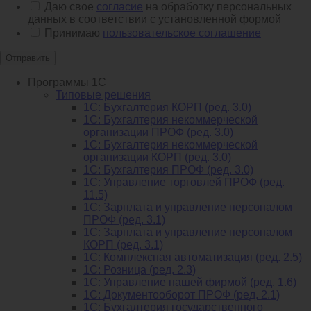
Даю свое
согласие
на обработку персональных
данных в соответствии с установленной формой
Принимаю
пользовательское соглашение
Отправить
Программы 1С
Типовые решения
1C: Бухгалтерия КОРП (ред. 3.0)
1С: Бухгалтерия некоммерческой
организации ПРОФ (ред. 3.0)
1С: Бухгалтерия некоммерческой
организации КОРП (ред. 3.0)
1C: Бухгалтерия ПРОФ (ред. 3.0)
1C: Управление торговлей ПРОФ (ред.
11.5)
1C: Зарплата и управление персоналом
ПРОФ (ред. 3.1)
1C: Зарплата и управление персоналом
КОРП (ред. 3.1)
1C: Комплексная автоматизация (ред. 2.5)
1С: Розница (ред. 2.3)
1С: Управление нашей фирмой (ред. 1.6)
1С: Документооборот ПРОФ (ред. 2.1)
1C: Бухгалтерия государственного