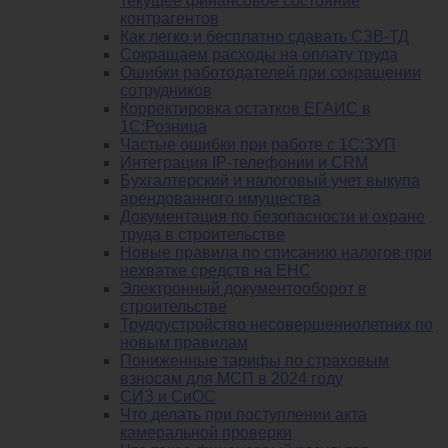
текущее финансовое состояние
контрагентов
Как легко и бесплатно сдавать СЗВ-ТД
Сокращаем расходы на оплату труда
Ошибки работодателей при сокращении
сотрудников
Корректировка остатков ЕГАИС в
1С:Розница
Частые ошибки при работе с 1С:ЗУП
Интеграция IP-телефонии и CRM
Бухгалтерский и налоговый учет выкупа
арендованного имущества
Документация по безопасности и охране
труда в строительстве
Новые правила по списанию налогов при
нехватке средств на ЕНС
Электронный документооборот в
строительстве
Трудоустройство несовершеннолетних по
новым правилам
Пониженные тарифы по страховым
взносам для МСП в 2024 году
СИЗ и СиОС
Что делать при поступлении акта
камеральной проверки