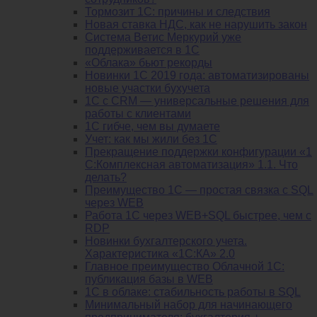
Тормозит 1C: причины и следствия
Новая ставка НДС, как не нарушить закон
Система Ветис Меркурий уже
поддерживается в 1С
«Облака» бьют рекорды
Новинки 1С 2019 года: автоматизированы
новые участки бухучета
1С с CRM — универсальные решения для
работы с клиентами
1С гибче, чем вы думаете
Учет: как мы жили без 1С
Прекращение поддержки конфигурации «1
С:Комплексная автоматизация» 1.1. Что
делать?
Преимущество 1С — простая связка с SQL
через WEB
Работа 1С через WEB+SQL быстрее, чем с
RDP
Новинки бухгалтерского учета.
Характеристика «1С:КА» 2.0
Главное преимущество Облачной 1С:
публикация базы в WEB
1С в облаке: стабильность работы в SQL
Минимальный набор для начинающего