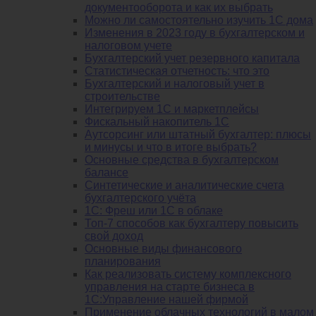
документооборота и как их выбрать
Можно ли самостоятельно изучить 1С дома
Изменения в 2023 году в бухгалтерском и
налоговом учете
Бухгалтерский учет резервного капитала
Статистическая отчетность: что это
Бухгалтерский и налоговый учет в
строительстве
Интегрируем 1С и маркетплейсы
Фискальный накопитель 1С
Аутсорсинг или штатный бухгалтер: плюсы
и минусы и что в итоге выбрать?
Основные средства в бухгалтерском
балансе
Синтетические и аналитические счета
бухгалтерского учёта
1C: Фреш или 1С в облаке
Топ-7 способов как бухгалтеру повысить
свой доход
Основные виды финансового
планирования
Как реализовать систему комплексного
управления на старте бизнеса в
1С:Управление нашей фирмой
Применение облачных технологий в малом