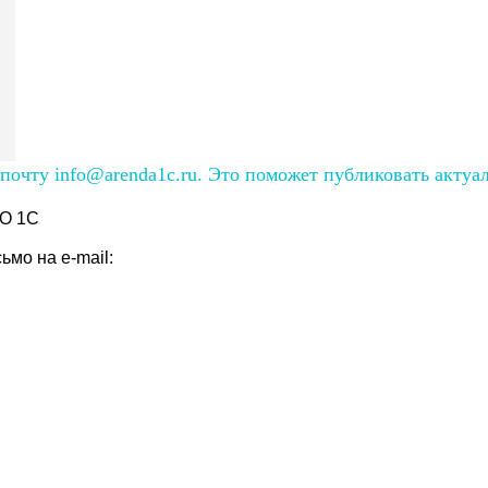
очту info@arenda1c.ru. Это поможет публиковать актуа
О 1С
мо на e-mail: