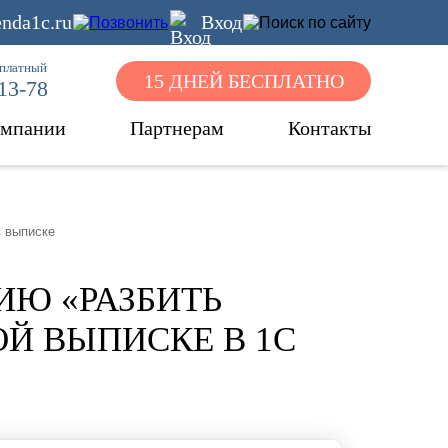
nda1c.ru
Вход
сплатный
15 ДНЕЙ БЕСПЛАТНО
-13-78
омпании
Партнерам
Контакты
в выписке
ИЮ «РАЗБИТЬ
Й ВЫПИСКЕ В 1С