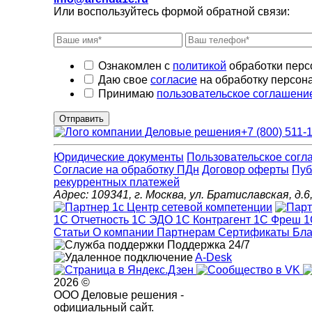
Или воспользуйтесь формой обратной связи:
Ознакомлен с
политикой
обработки перс
Даю свое
согласие
на обработку персон
Принимаю
пользовательское соглашени
Отправить
+7 (800) 511-
Юридические документы
Пользовательское согл
Cогласие на обработку ПДн
Договор оферты
Пуб
рекуррентных платежей
Адрес: 109341, г. Москва, ул. Братиславская, 
1С Отчетность
1С ЭДО
1С Контрагент
1С Фреш
1
Статьи
О компании
Партнерам
Сертификаты
Бла
Поддержка 24/7
A-Desk
2026 ©
ООО Деловые решения -
официальный сайт.