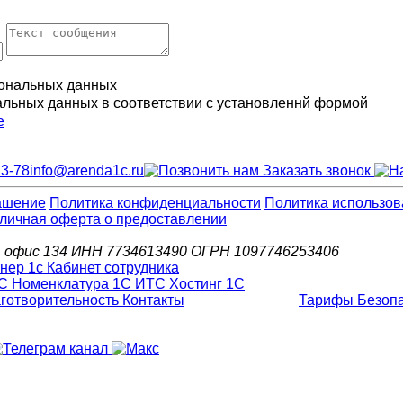
ональных данных
альных данных в соответствии с установленнй формой
е
13-78
info@arenda1c.ru
Заказать звонок
ашение
Политика конфиденциальности
Политика использов
личная оферта о предоставлении
д.6, офис 134 ИНН 7734613490 ОГРН 1097746253406
С Номенклатура
1С ИТС
Хостинг 1С
готворительность
Контакты
Тарифы
Безоп