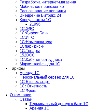
Разработка интернет-магазина
Мобильное приложение
Распознавание первички
Внедрение Битрикс 24
Консультанты 1С
21996
1С:ЭДО
1С:Директ Банк
1С:ИТС
1С:Номенклатура
1Спарк риски
1С:Товары
152DOC
1С:Кабинет сотрудника
Маркетплейсы для 1С
Тарифы
Аренда 1С
Персональный сервер для 1С
1С Бизнес старт
1С: Отчетность
1C Фреш
О компании
Статьи
Терминальный доступ к базе 1С
Аренда 1С