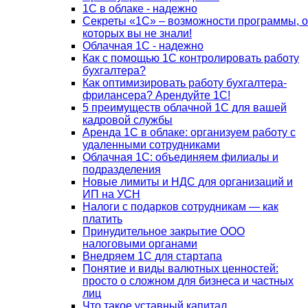
1С в облаке - надежно
Секреты «1С» – возможности программы, о
которых вы не знали!
Облачная 1С - надежно
Как с помощью 1С контролировать работу
бухгалтера?
Как оптимизировать работу бухгалтера-
фрилансера? Арендуйте 1С!
5 преимуществ облачной 1С для вашей
кадровой службы
Аренда 1С в облаке: организуем работу с
удаленными сотрудниками
Облачная 1С: объединяем филиалы и
подразделения
Новые лимиты и НДС для организаций и
ИП на УСН
Налоги с подарков сотрудникам — как
платить
Принудительное закрытие ООО
налоговыми органами
Внедряем 1С для стартапа
Понятие и виды валютных ценностей:
просто о сложном для бизнеса и частных
лиц
Что такое уставный капитал