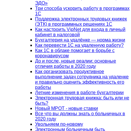
ЭДО»
Три способа ускорить работу в программах
1С
Поддержка электронных трудовых книжек
(ЭТК) в программных решениях 1С
Как настроить VipNet для входа в личный
кабинет в налоговой
Бухгалтерия на удалёнке — норма жизни
Как перевести 1С на удаленную работу?
Как 1С в облаке помогает в борьбе с
коронавирусом
До и после, новые реалии: основные
отличия работы в 2020 году
Как организовать продуктивное
выполнение задач сотрудника на удаленке
и правильно оценить эффективность его
работы
Летние изменения в работе бухгалтерии
Электронная трудовая книжка: быть или не
быть?
Новый МРОТ - новые ставки
Все что вы должны знать о больничных в
2020 году
Увольняем по-новому
Электронным больничным быть