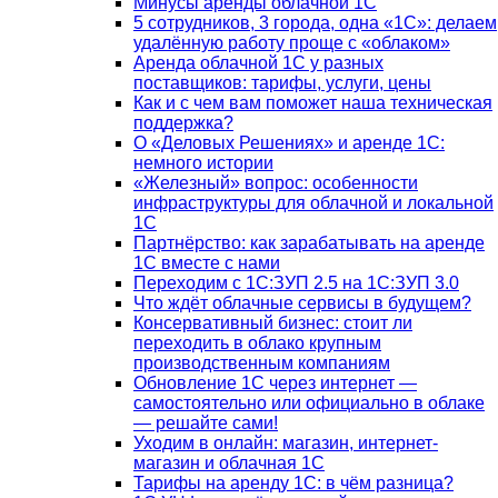
Минусы аренды облачной 1С
5 сотрудников, 3 города, одна «1С»: делаем
удалённую работу проще с «облаком»
Аренда облачной 1С у разных
поставщиков: тарифы, услуги, цены
Как и с чем вам поможет наша техническая
поддержка?
О «Деловых Решениях» и аренде 1С:
немного истории
«Железный» вопрос: особенности
инфраструктуры для облачной и локальной
1С
Партнёрство: как зарабатывать на аренде
1С вместе с нами
Переходим с 1С:ЗУП 2.5 на 1С:ЗУП 3.0
Что ждёт облачные сервисы в будущем?
Консервативный бизнес: стоит ли
переходить в облако крупным
производственным компаниям
Обновление 1С через интернет —
самостоятельно или официально в облаке
— решайте сами!
Уходим в онлайн: магазин, интернет-
магазин и облачная 1С
Тарифы на аренду 1С: в чём разница?