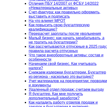
Отличия ПБУ 14/2007 от ФСБУ 14/2022
«Нематериальные активы»
Счет-фактура: как правильно оформить,
выставить и подписать
На что влияет МРОТ
Как повысить свою бухгалтерскую
квалификацию?
Перерасчет зарплаты после увольнения
Малый бизнес: как начать зарабатывать, а
не тратить на бухгалтерии?
Как рассчитываются отпускные в 2025 году:
правила расчета отпускных
Что такое внеоборотные активы: состав и
особенности
Начинаем свой бизнес. Как учитывать
налоги?
Снижаем издержки бухгалтерии. Бухгалтер
из региона - насколько это выгодно?
Учет материалов на предприятии: проводки
и документы
Удаленный отдел продаж: считаем выгоду
Я бухгалтер. Как мне получить
дополнительный заработок?
Как наладить работу отделов продаж и
закупок и бухгалтерии в интернет-