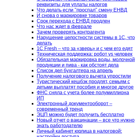
реквизиты для уплаты налогов
Что делать если "проспал" смену ЕНВД
И снова о маркировке товаров
Срок перехода с ЕНВД продлен
Что нас ждет в феврале
Зачем проверять контрагента
Нарушение целостности системы в 1С, что
делать
1С Fresh – что за «зверь» и с чем его едят
Техническая поддержка: робот vs человек
Обязательная маркировка воды, молочной
продукции и пива - как обстоят дела
Список дел бухгалтера на апрель
Получение налогового вычета упростили
Туристический кешбэк продлят, семьям с
детьми выплатят пособия и многое другое
ФНС сняла с учета более полумиллиона
ИП
Электронный документооборот –
современный тренд
ЭЦП можно будет получить бесплатно
Новый отчет о вакцинации – все что нужно
знать работодателю
Личный кабинет юрлица в налоговой:
настройки доступа