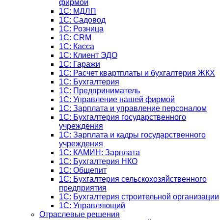
фирмой
1С: МДЛП
1С: Садовод
1С: Розница
1C: CRM
1C: Касса
1С: Клиент ЭДО
1С: Гаражи
1C: Расчет квартплаты и бухгалтерия ЖКХ
1C: Бухгалтерия
1C: Предприниматель
1C: Управление нашей фирмой
1C: Зарплата и управление персоналом
1C: Бухгалтерия государственного
учреждения
1C: Зарплата и кадры государственного
учреждения
1C: КАМИН: Зарплата
1C: Бухгалтерия НКО
1С: Общепит
1С: Бухгалтерия сельскохозяйст­венного
предприятия
1С: Бухгалтерия строительной организации
1С: Управляющий
Отраслевые решения