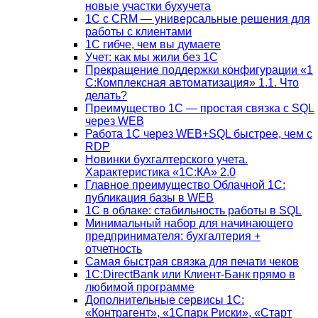
новые участки бухучета
1С с CRM — универсальные решения для
работы с клиентами
1С гибче, чем вы думаете
Учет: как мы жили без 1С
Прекращение поддержки конфигурации «1
С:Комплексная автоматизация» 1.1. Что
делать?
Преимущество 1С — простая связка с SQL
через WEB
Работа 1С через WEB+SQL быстрее, чем с
RDP
Новинки бухгалтерского учета.
Характеристика «1С:КА» 2.0
Главное преимущество Облачной 1С:
публикация базы в WEB
1С в облаке: стабильность работы в SQL
Минимальный набор для начинающего
предпринимателя: бухгалтерия +
отчетность
Самая быстрая связка для печати чеков
1С:DirectBank или Клиент-Банк прямо в
любимой программе
Дополнительные сервисы 1С:
«Контрагент», «1Спарк Риски», «Старт