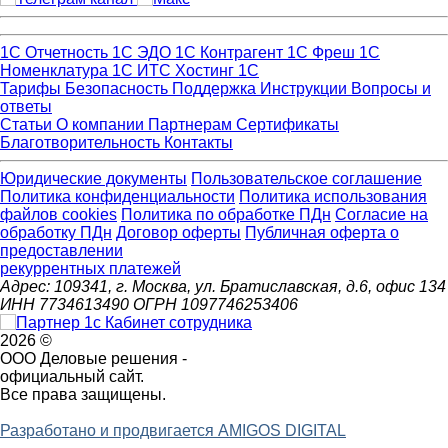
1С Отчетность
1С ЭДО
1С Контрагент
1С Фреш
1С
Номенклатура
1С ИТС
Хостинг 1С
Тарифы
Безопасность
Поддержка
Инструкции
Вопросы и
ответы
Статьи
О компании
Партнерам
Сертификаты
Благотворительность
Контакты
Юридические документы
Пользовательское соглашение
Политика конфиденциальности
Политика использования
файлов cookies
Политика по обработке ПДн
Cогласие на
обработку ПДн
Договор оферты
Публичная оферта о
предоставлении
рекуррентных платежей
Адрес: 109341, г. Москва, ул. Братиславская, д.6, офис 134
ИНН 7734613490 ОГРН 1097746253406
2026 ©
ООО Деловые решения -
официальный сайт.
Все права защищены.
Разработано и продвигается AMIGOS DIGITAL