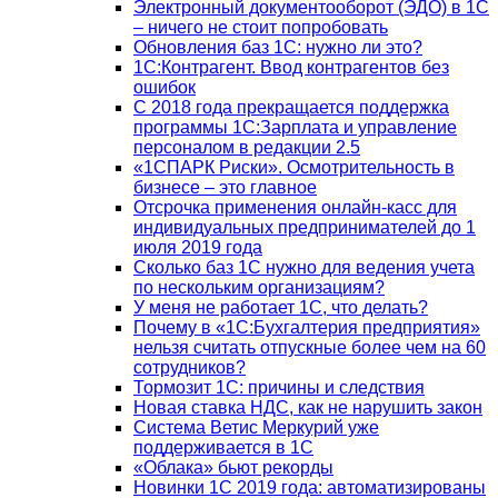
Электронный документооборот (ЭДО) в 1С
– ничего не стоит попробовать
Обновления баз 1С: нужно ли это?
1С:Контрагент. Ввод контрагентов без
ошибок
С 2018 года прекращается поддержка
программы 1С:Зарплата и управление
персоналом в редакции 2.5
«1СПАРК Риски». Осмотрительность в
бизнесе – это главное
Отсрочка применения онлайн-касс для
индивидуальных предпринимателей до 1
июля 2019 года
Сколько баз 1C нужно для ведения учета
по нескольким организациям?
У меня не работает 1С, что делать?
Почему в «1С:Бухгалтерия предприятия»
нельзя считать отпускные более чем на 60
сотрудников?
Тормозит 1C: причины и следствия
Новая ставка НДС, как не нарушить закон
Система Ветис Меркурий уже
поддерживается в 1С
«Облака» бьют рекорды
Новинки 1С 2019 года: автоматизированы