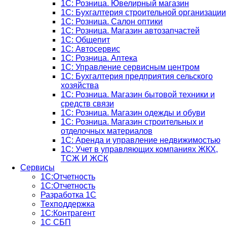
1С: Розница. Ювелирный магазин
1С: Бухгалтерия строительной организации
1С: Розница. Салон оптики
1С: Розница. Магазин автозапчастей
1C: Общепит
1С: Автосервис
1С: Розница. Аптека
1С: Управление сервисным центром
1С: Бухгалтерия предприятия сельского
хозяйства
1С: Розница. Магазин бытовой техники и
средств связи
1С: Розница. Магазин одежды и обуви
1С: Розница. Магазин строительных и
отделочных материалов
1С: Аренда и управление недвижимостью
1C: Учет в управляющих компаниях ЖКХ,
ТСЖ И ЖСК
Сервисы
1С:Отчетность
1С:Отчетность
Разработка 1С
Техподдержка
1С:Контрагент
1С СБП