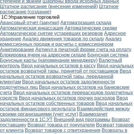
степеней и званий
Шаблоны ввода исходных данных
Штатное расписание (внесение изменений)
Штатное
расписание (создание)
1С:Управление торговлей
Авансовый отчет (закупки)
Автоматизация склада
Автоматическая инкассация
Автоматические скидки
Автоматическое снятие устаревших резервов
Адресное
хранение
Анализ движения товаров по складу
Анализ
комиссионных продаж и расчеты с комиссионером
Анкетирование
Артикул в печатной форме счета на оплату
Блокировка ячеек на адресном складе
Бонусная система
Бонусные карты (напоминание менеджеру)
Валютный
контроль
Ввод начальных остатков в кассу
Ввод начальных
остатков возвратной тары, принятой от поставщиков
Ввод
начальных остатков возвратной тары, переданной
клиентам
Ввод начальных остатков задолженности
подотчетных лиц
Ввод начальных остатков на банковские
счета
Ввод начальных остатков перерасходов подотчетных
средств
Ввод начальных остатков прочих расходов
Ввод
начальных остатков собственных товаров
Ввод начальных
остатков финансового результата
Взаимодействие между
своими организациями (учет услуг)
Взаимозачет
задолженности в 1С:УТ
Внешний вид программы
Возврат
поставщику
Возврат товара от покупателя
Возврат товаров
от клиента
Возврат товаров с ответхранения
Возвраты в