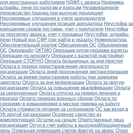
для иностранных работников
НДФЛ с аванса
Недоимка,
штрафы, пени по налогам и взносам
Незавершенное
производство (оценка при выпуске продукции)
Неотделимые улучшения в учете арендодателя
Неотделимые улучшения позиция арендатора
Неустойка за
нарушение сроков поставки, учет у покупателя
Неустойка
за просрочку аванса, учет у продавца
Неустойки, штрафы,
пени
Новый код СФР (где найти и указать)
Номенклатура
Обеспечительный платеж
Обесценение ОС
Объединение
ОС
Овердрафт
ОКТМО
Операции купли-продажи валюты
Операции по депозиту
Операции с валютой (настройки)
Операция СТОРНО
Оплата больничных за дни простоя
Оплата в период приостановления деятельности
организации
Оплата дней прохождения диспансеризации
Оплата за время приостановки работы при задержки
зарплаты
Оплата за дни мобилизации
Оплата за другую
организацию
Оплата за повышение квалификации
Оплата
за сверхурочные
Оплата отпуска на период лечения и
проезда
Оплата периода военных сборов
Оплата по
среднему в командировке в месяце приема на работу
Оплата стоимости питания за сотрудников
ОС как вклад в
УК другой организации
Основное средство из
комплектующих
Остатки на складе
Ответственные лица
организации
Отгул в счет работы в выходной/праздничный
день
Отдельная нумерация счетов-фактур на аванс
Отказ