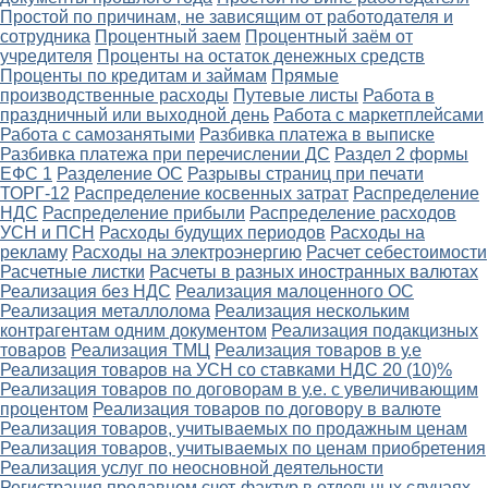
Простой по причинам, не зависящим от работодателя и
сотрудника
Процентный заем
Процентный заём от
учредителя
Проценты на остаток денежных средств
Проценты по кредитам и займам
Прямые
производственные расходы
Путевые листы
Работа в
праздничный или выходной день
Работа с маркетплейсами
Работа с самозанятыми
Разбивка платежа в выписке
Разбивка платежа при перечислении ДС
Раздел 2 формы
ЕФС 1
Разделение ОС
Разрывы страниц при печати
ТОРГ-12
Распределение косвенных затрат
Распределение
НДС
Распределение прибыли
Распределение расходов
УСН и ПСН
Расходы будущих периодов
Расходы на
рекламу
Расходы на электроэнергию
Расчет себестоимости
Расчетные листки
Расчеты в разных иностранных валютах
Реализация без НДС
Реализация малоценного ОС
Реализация металлолома
Реализация нескольким
контрагентам одним документом
Реализация подакцизных
товаров
Реализация ТМЦ
Реализация товаров в у.е
Реализация товаров на УСН со ставками НДС 20 (10)%
Реализация товаров по договорам в у.е. с увеличивающим
процентом
Реализация товаров по договору в валюте
Реализация товаров, учитываемых по продажным ценам
Реализация товаров, учитываемых по ценам приобретения
Реализация услуг по неосновной деятельности
Регистрация продавцом счет-фактур в отдельных случаях