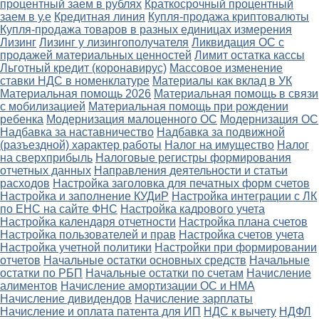
процентный заем в рублях
Краткосрочный процентный
заем в у.е
Кредитная линия
Купля-продажа криптовалюты
Купля-продажа товаров в разных единицах измерения
Лизинг
Лизинг у лизингополучателя
Ликвидация ОС с
продажей материальных ценностей
Лимит остатка кассы
Льготный кредит (коронавирус)
Массовое изменение
ставки НДС в номенклатуре
Материалы как вклад в УК
Материальная помощь 2026
Материальная помощь в связи
с мобилизацией
Материальная помощь при рождении
ребенка
Модернизация малоценного ОС
Модернизация ОС
Надбавка за наставничество
Надбавка за подвижной
(разъездной) характер работы
Налог на имущество
Налог
на сверхприбыль
Налоговые регистры формирования
отчетных данных
Направления деятельности и статьи
расходов
Настройка заголовка для печатных форм счетов
Настройка и заполнение КУДиР
Настройка интеграции с ЛК
по ЕНС на сайте ФНС
Настройка кадрового учета
Настройка календаря отчетности
Настройка плана счетов
Настройка пользователей и прав
Настройка счетов учета
Настройка учетной политики
Настройки при формировании
отчетов
Начальные остатки основных средств
Начальные
остатки по РБП
Начальные остатки по счетам
Начисление
алиментов
Начисление амортизации ОС и НМА
Начисление дивидендов
Начисление зарплаты
Начисление и оплата патента для ИП
НДС к вычету
НДФЛ