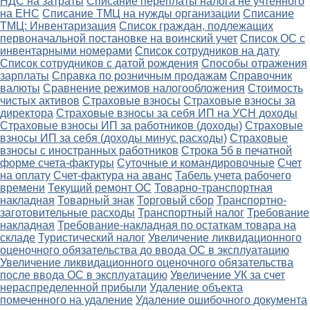
НДС на затраты
Списание переплаты налога не учтенного
на ЕНС
Списание ТМЦ на нужды организации
Списание
ТМЦ: Инвентаризация
Список граждан, подлежащих
первоначальной постановке на воинский учет
Список ОС с
инвентарными номерами
Список сотрудников на дату
Список сотрудников с датой рождения
Способы отражения
зарплаты
Справка по розничным продажам
Справочник
валюты
Сравнение режимов налогообложения
Стоимость
чистых активов
Страховые взносы
Страховые взносы за
директора
Страховые взносы за себя ИП на УСН доходы
Страховые взносы ИП за работников (доходы)
Страховые
взносы ИП за себя (доходы минус расходы)
Страховые
взносы с иностранных работников
Строка 5б в печатной
форме счета-фактуры
Суточные и командировочные
Счет
на оплату
Счет-фактура на аванс
Табель учета рабочего
времени
Текущий ремонт ОС
Товарно-транспортная
накладная
Товарный знак
Торговый сбор
Транспортно-
заготовительные расходы
Транспортный налог
Требование
накладная
Требование-накладная по остаткам товара на
складе
Туристический налог
Увеличение ликвидационного
оценочного обязательства до ввода ОС в эксплуатацию
Увеличение ликвидационного оценочного обязательства
после ввода ОС в эксплуатацию
Увеличение УК за счет
нераспределенной прибыли
Удаление объекта
помеченного на удаление
Удаление ошибочного документа