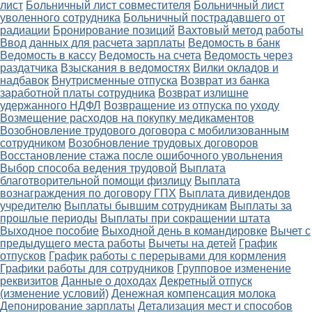
лист
Больничный лист совместителя
Больничный лист
уволенного сотрудника
Больничный пострадавшего от
радиации
Бронирование позиций
Вахтовый метод работы
Ввод данных для расчета зарплаты
Ведомость в банк
Ведомость в кассу
Ведомость на счета
Ведомость через
раздатчика
Взыскания в ведомостях
Вилки окладов и
надбавок
Внутрисменные отпуска
Возврат из банка
заработной платы сотрудника
Возврат излишне
удержанного НДФЛ
Возвращение из отпуска по уходу
Возмещение расходов на покупку медикаментов
Возобновление трудового договора с мобилизованным
сотрудником
Возобновление трудовых договоров
Восстановление стажа после ошибочного увольнения
Выбор способа ведения трудовой
Выплата
благотворительной помощи физлицу
Выплата
вознаграждения по договору ГПХ
Выплата дивидендов
учредителю
Выплаты бывшим сотрудникам
Выплаты за
прошлые периоды
Выплаты при сокращении штата
Выходное пособие
Выходной день в командировке
Вычет с
предыдущего места работы
Вычеты на детей
График
отпусков
График работы с перерывами для кормления
Графики работы для сотрудников
Групповое изменение
реквизитов
Данные о доходах
Декретный отпуск
(изменение условий)
Денежная компенсация молока
Депонирование зарплаты
Детализация мест и способов