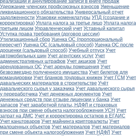
реализации и аннулирование записи в книге продаж
Удержание членских профсоюзных взносов
Уменьшение
ликвидационного обязательства
Универсальный отчет
задолженности
Упаковки номенклатуры
УПД (создание и
корректировка)
Уплата налога за третье лицо
Уплата налога
третьим лицом
Управленческий учет
Уставный капитал
Уступка права требования (договор цессии)
Утилизационный сбор
Уценка ОС (пропорциональный
пересчет)
Уценка ОС (сальдовый способ)
Уценка ОС после
дооценки (сальдовый способ)
Учебный отпуск
Учет
автомобильных шин
Учет агентских услуг
Учет
административных штрафов
Учет акцизов
Учет
арендованных ОС
Учет аренды помещения
Учет
безвозмездно полученного имущества
Учет билетов для
командировки
Учет бланков трудовых книжек
Учет ГСМ
Учет
давальческих материалов в строительстве
Учёт
давальческого сырья у заказчика
Учет давальческого сырья
у переработчика
Учет денежных документов
Учет
денежных средств при отзыве лицензии у банка
Учет
запасов
Учет заработной платы, НДФЛ и страховых
взносов при смене объекта налогообложения УСН
Учет
затрат на ДМС
Учет и корректировка остатков в ЕГАИС
Учет канцтоваров
Учет майнинга криптовалюты
Учет
малоценных объектов
Учет материалов
Учет материалов
при смене объекта налогообложения
Учет НДФЛ
Учет