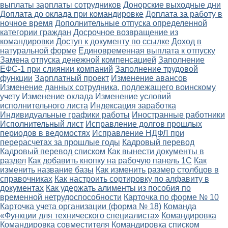
выплаты зарплаты сотрудников
Донорские выходные дни
Доплата до оклада при командировке
Доплата за работу в
ночное время
Дополнительные отпуска определенной
категории граждан
Досрочное возвращение из
командировки
Доступ к документу по ссылке
Доход в
натуральной форме
Единовременная выплата к отпуску
Замена отпуска денежной компенсацией
Заполнение
ЕФС-1 при слиянии компаний
Заполнение трудовой
функции
Зарплатный проект
Изменение авансов
Изменение данных сотрудника, подлежащего воинскому
учету
Изменение оклада
Изменение условий
исполнительного листа
Индексация заработка
Индивидуальные графики работы
Иностранные работники
Исполнительный лист
Исправление долгов прошлых
периодов в ведомостях
Исправление НДФЛ при
перерасчетах за прошлые годы
Кадровый перевод
Кадровый перевод списком
Как вынести документы в
раздел
Как добавить кнопку на рабочую панель 1С
Как
изменить название базы
Как изменить размер столбцов в
справочниках
Как настроить сортировку по алфавиту в
документах
Как удержать алименты из пособия по
временной нетрудоспособности
Карточка по форме № 10
Карточка учета организации (форма № 18)
Команда
«Функции для технического специалиста»
Командировка
Командировка совместителя
Командировка списком