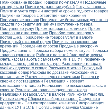
Планирование продаж
Подарки покупателям
Подарочные
сертификаты
Поиск и устранение дублей
Покупка валюты
Политики учета серий и настройка сроков годности товаров
Получение товаров с ответственного хранения
Поступление активов
Поступление безналичных денежных
средств по кредиту или займу
Поступление товара
Поступление услуг
Прием товаров на комиссию
Прием
товаров на ответхранение
Приобретение товаров у
поставщика
Приобретение товаров/услуг в валюте
Приходный кассовый ордер
Причины возникновения
претензий
Проведение опросов
Продажа в рассрочку
Продажа валюты
Продажа набора номенклатуры
Продажа
товаров хранителю
Работа с валютой (настройки, курсы,
счета, касса)
Работа с самозанятыми в 1С:УТ
Разделение
складов при одной номенклатуре
Размещение товара в
ячейках адресного склада
Рассылка отчетов
Расходный
кассовый ордер
Расходы по доставке
Расхождения с
поставщиком
Расчеты и сверка с клиентами
Расчеты и
сверка с поставщиками
Реализация и возврат
комиссионного товара
Реализация по нескольким заказам
клиента
Реализация товара с ордерного склада
Реализация товаров/услуг в валюте
Роли контактных лиц
Ручные скидки
Сборка и разборка товаров
Сведения о
предприятии
Сегментирование клиентов
Синхронизация
данных 1УТ и 1С БП
Соглашения о закупке
Создание