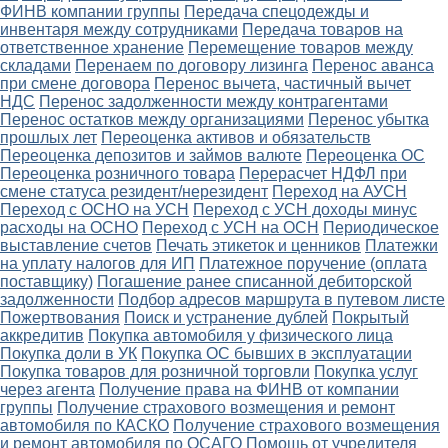
ФИНВ компании группы
Передача спецодежды и
инвентаря между сотрудниками
Передача товаров на
ответственное хранение
Перемещение товаров между
складами
Перенаем по договору лизинга
Перенос аванса
при смене договора
Перенос вычета, частичный вычет
НДС
Перенос задолженности между контрагентами
Перенос остатков между организациями
Перенос убытка
прошлых лет
Переоценка активов и обязательств
Переоценка депозитов и займов валюте
Переоценка ОС
Переоценка розничного товара
Перерасчет НДФЛ при
смене статуса резидент/нерезидент
Переход на АУСН
Переход с ОСНО на УСН
Переход с УСН доходы минус
расходы на ОСНО
Переход с УСН на ОСН
Периодическое
выставление счетов
Печать этикеток и ценников
Платежки
на уплату налогов для ИП
Платежное поручение (оплата
поставщику)
Погашение ранее списанной дебиторской
задолженности
Подбор адресов маршрута в путевом листе
Пожертвования
Поиск и устранение дублей
Покрытый
аккредитив
Покупка автомобиля у физического лица
Покупка доли в УК
Покупка ОС бывших в эксплуатации
Покупка товаров для розничной торговли
Покупка услуг
через агента
Получение права на ФИНВ от компании
группы
Получение страхового возмещения и ремонт
автомобиля по КАСКО
Получение страхового возмещения
и ремонт автомобиля по ОСАГО
Помощь от учредителя