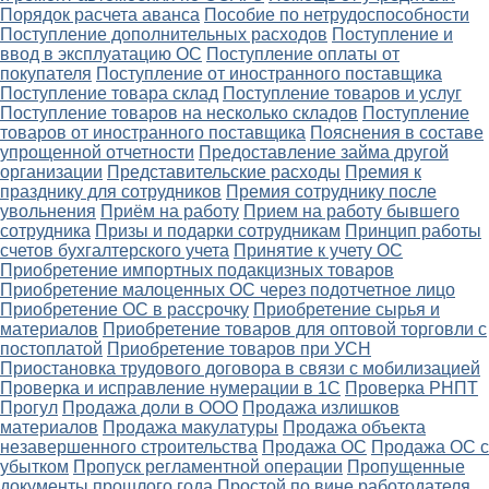
Порядок расчета аванса
Пособие по нетрудоспособности
Поступление дополнительных расходов
Поступление и
ввод в эксплуатацию ОС
Поступление оплаты от
покупателя
Поступление от иностранного поставщика
Поступление товара склад
Поступление товаров и услуг
Поступление товаров на несколько складов
Поступление
товаров от иностранного поставщика
Пояснения в составе
упрощенной отчетности
Предоставление займа другой
организации
Представительские расходы
Премия к
празднику для сотрудников
Премия сотруднику после
увольнения
Приём на работу
Прием на работу бывшего
сотрудника
Призы и подарки сотрудникам
Принцип работы
счетов бухгалтерского учета
Принятие к учету ОС
Приобретение импортных подакцизных товаров
Приобретение малоценных ОС через подотчетное лицо
Приобретение ОС в рассрочку
Приобретение сырья и
материалов
Приобретение товаров для оптовой торговли с
постоплатой
Приобретение товаров при УСН
Приостановка трудового договора в связи с мобилизацией
Проверка и исправление нумерации в 1С
Проверка РНПТ
Прогул
Продажа доли в ООО
Продажа излишков
материалов
Продажа макулатуры
Продажа объекта
незавершенного строительства
Продажа ОС
Продажа ОС с
убытком
Пропуск регламентной операции
Пропущенные
документы прошлого года
Простой по вине работодателя