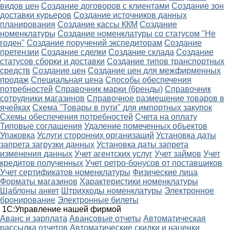
видов цен
Создание договоров с клиентами
Создание зон
доставки курьеров
Создание источников данных
планирования
Создание кассы ККМ
Создание
номенклатуры
Создание номенклатуры со статусом "Не
годен"
Создание поручений экспедиторам
Создание
претензии
Создание сделки
Создание склада
Создание
статусов сборки и доставки
Создание типов транспортных
средств
Создание цен
Создание цен для межфирменных
продаж
Специальная цена
Способы обеспечения
потребностей
Справочник марки (бренды)
Справочник
сотрудники магазинов
Справочное размещение товаров в
ячейках
Схема "Товары в пути" для импортных закупок
Схемы обеспечения потребностей
Счета на оплату
Типовые соглашения
Удаление помеченных объектов
Упаковка
Услуги сторонних организаций
Установка даты
запрета загрузки данных
Установка даты запрета
изменения данных
Учет агентских услуг
Учет займов
Учет
кредитов полученных
Учет ретро-бонусов от поставщиков
Учет сертификатов номенклатуры
Физические лица
Форматы магазинов
Характеристики номенклатуры
Шаблоны анкет
Штрихкоды номенклатуры
Электронное
бронирование
Электронные билеты
1С:Управление нашей фирмой
Аванс и зарплата
Авансовые отчеты
Автоматическая
рассылка отчетов
Автоматические скидки и наценки