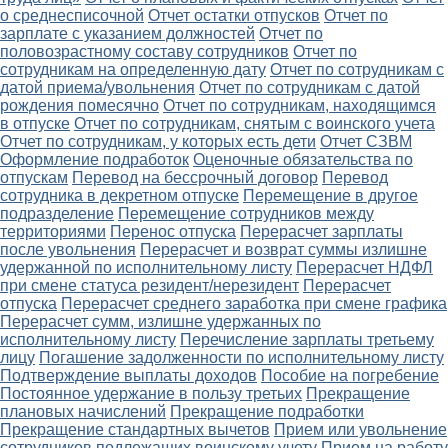
о среднесписочной
Отчет остатки отпусков
Отчет по
зарплате с указанием должностей
Отчет по
половозрастному составу сотрудников
Отчет по
сотрудникам на определенную дату
Отчет по сотрудникам с
датой приема/увольнения
Отчет по сотрудникам с датой
рождения помесячно
Отчет по сотрудникам, находящимся
в отпуске
Отчет по сотрудникам, снятым с воинского учета
Отчет по сотрудникам, у которых есть дети
Отчет СЗВМ
Оформление подработок
Оценочные обязательства по
отпускам
Перевод на бессрочный договор
Перевод
сотрудника в декретном отпуске
Перемещение в другое
подразделение
Перемещение сотрудников между
территориями
Перенос отпуска
Перерасчет зарплаты
после увольнения
Перерасчет и возврат суммы излишне
удержанной по исполнительному листу
Перерасчет НДФЛ
при смене статуса резидент/нерезидент
Перерасчет
отпуска
Перерасчет среднего заработка при смене графика
Перерасчет сумм, излишне удержанных по
исполнительному листу
Перечисление зарплаты третьему
лицу
Погашение задолженности по исполнительному листу
Подтверждение выплаты доходов
Пособие на погребение
Постоянное удержание в пользу третьих
Прекращение
плановых начислений
Прекращение подработки
Прекращение стандартных вычетов
Прием или увольнение
сотрудников подлежащих воинскому учету
Прием на работу