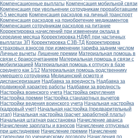
Компенсационные выплаты
Компенсация мобильной связи
Компенсация при увольнении сотрудникам проработавшим
5,5 месяцев
Компенсация расходов на личный транспорт
Компенсация расходов на приобретение медикаментов
Компенсация сотрудникам расходов на питание
Корректировка начислений при изменении оклада в
середине месяца
Корректировка НДФЛ при частичных
выплатах ЗП
Корректировка СЗВ-ТД
Корректировка
страховых взносов при изменении тарифа задним числом
Личные вычеты
Лишение премии
Материальная помощь в
связи с бракосочетанием
Материальная помощь в связи с
мобилизацией
Материальная помощь к отпуску в базе
среднего как 1/12
Материальная помощь родственнику
умершего сотрудника
Медицинский осмотр и
диспансеризация
Надбавка за вредность
Надбавка за
подвижной характер работы
Надбавки за вредность
Настройка воинского учета
Настройка округления
Настройка премии
Настройка стандартных вычетов
Настройки ведения воинского учета
Начальная настройка
(кадровый учет)
Начальная настройка (предварительный
этап)
Начальная настройка (расчет заработной платы)
Начальная штатная расстановка
Начисление аванса
Начисление зарплаты и взносов
Начисление отпускных
при шестидневке
Начисление премии
Начисление
стипендии по ученическому договору
Начисления по