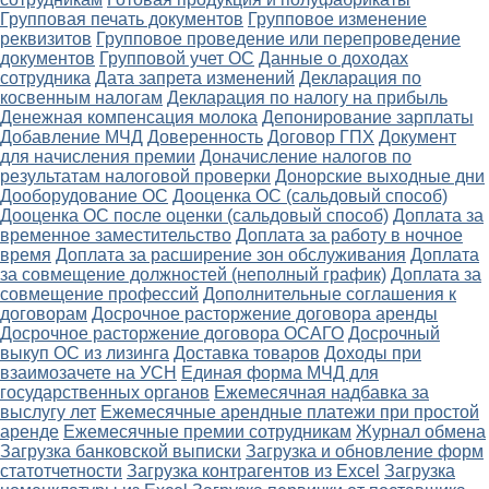
Групповая печать документов
Групповое изменение
реквизитов
Групповое проведение или перепроведение
документов
Групповой учет ОС
Данные о доходах
сотрудника
Дата запрета изменений
Декларация по
косвенным налогам
Декларация по налогу на прибыль
Денежная компенсация молока
Депонирование зарплаты
Добавление МЧД
Доверенность
Договор ГПХ
Документ
для начисления премии
Доначисление налогов по
результатам налоговой проверки
Донорские выходные дни
Дооборудование ОС
Дооценка ОС (сальдовый способ)
Дооценка ОС после оценки (сальдовый способ)
Доплата за
временное заместительство
Доплата за работу в ночное
время
Доплата за расширение зон обслуживания
Доплата
за совмещение должностей (неполный график)
Доплата за
совмещение профессий
Дополнительные соглашения к
договорам
Досрочное расторжение договора аренды
Досрочное расторжение договора ОСАГО
Досрочный
выкуп ОС из лизинга
Доставка товаров
Доходы при
взаимозачете на УСН
Единая форма МЧД для
государственных органов
Ежемесячная надбавка за
выслугу лет
Ежемесячные арендные платежи при простой
аренде
Ежемесячные премии сотрудникам
Журнал обмена
Загрузка банковской выписки
Загрузка и обновление форм
статотчетности
Загрузка контрагентов из Excel
Загрузка