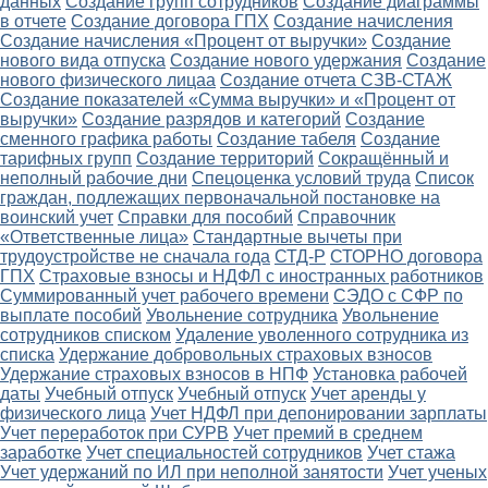
данных
Создание групп сотрудников
Создание диаграммы
в отчете
Создание договора ГПХ
Создание начисления
Создание начисления «Процент от выручки»
Создание
нового вида отпуска
Создание нового удержания
Создание
нового физического лицаа
Создание отчета СЗВ-СТАЖ
Создание показателей «Сумма выручки» и «Процент от
выручки»
Создание разрядов и категорий
Создание
сменного графика работы
Создание табеля
Создание
тарифных групп
Создание территорий
Сокращённый и
неполный рабочие дни
Спецоценка условий труда
Список
граждан, подлежащих первоначальной постановке на
воинский учет
Справки для пособий
Справочник
«Ответственные лица»
Стандартные вычеты при
трудоустройстве не сначала года
СТД-Р
СТОРНО договора
ГПХ
Страховые взносы и НДФЛ с иностранных работников
Суммированный учет рабочего времени
СЭДО с СФР по
выплате пособий
Увольнение сотрудника
Увольнение
сотрудников списком
Удаление уволенного сотрудника из
списка
Удержание добровольных страховых взносов
Удержание страховых взносов в НПФ
Установка рабочей
даты
Учебный отпуск
Учебный отпуск
Учет аренды у
физического лица
Учет НДФЛ при депонировании зарплаты
Учет переработок при СУРВ
Учет премий в среднем
заработке
Учет специальностей сотрудников
Учет стажа
Учет удержаний по ИЛ при неполной занятости
Учет ученых