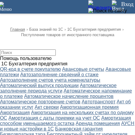
12
Вход
Главная
›
База знаний по 1С
›
1С Бухгалтерия предприятия
›
Поступление товаров от иностранного поставщика
Помощь пользователю
1С Бухгалтерия предприятия
QR-код в счете покупателю
Авансовые отчеты
Авансовые
платежи
Автозаполнение сведений о стаже
Автозаполнение счетов учета номенклатуры
Автоматический выпуск продукции
Автоматическое
заполнение периода услуги
Автоматическое напоминание
о платеже
Автоматическое начисление процентов
Автоматическое повторение счетов
Автотранспорт
Акт об
оказании услуг
Акт сверки
Амортизационная премия
Амортизация
Амортизация на нескольких счетах по одному
ОС
Амортизация с даты приемки на учет ОС
Амортизация
способом уменьшаемого остатка
Аренда помещения
АУСН
и новые настройки в 1С
Банковская гарантия
Безвозвратная тара
Беспроцентный займ от учредителя