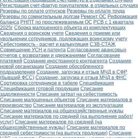
Регистрация счет-фактур покупателем, в отдельных случаях
Резервы по оплате отпусков
Резервы по оплате труда
Резервы по сомнительным долгам
Ремонт ОС
Реформация
баланса
РНПТ по прослеживаемым ОС
РСВ с 1 квартала
2025г
Сборка малоценного объекта из комплектующих
Сведения о воинском учете
Сведения о приеме или
увольнении сотрудников, подлежащих воинскому учету
Себестоимость - расчет и калькуляция
СЗВ-СТАЖ
Совмещение УСН и патента
Согласование авансовых
отчетов с возвратами и удержаниями
Согласование
платежей
Создание иностранного контрагента
Создание
новой организации
Создание обособленного
подразделения
Создание, загрузка и отзыв МЧД в СФР
(бывший ФСС)
Создание, загрузка и отзыв МЧД в ФНС
Сортировка сотрудников в табеле
Спецификация
Спецификация готовой продукции
Списание
задолженности
Списание затрат на себестоимость
Списание малоценных объектов
Списание материалов в
производство
Списание материалов из эксплуатации
Списание материалов на общехозяйственные нужды
Списание материалов по средней (на выполнение работ/
услуг)
Списание материалов по средней (на
общехозяйственные нужды)
Списание материалов по
средней себестоимости (на выпуск продукции)
Списание