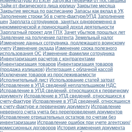
номенклатуры из Excel
Загрузка первички от поставщика
Займ от физического лица юрлицу
Закрытие месяца
Закрытие месяца по расписанию
Запасы как вклад в УК
Заполнение строки 5б в счете-фактуре/УПД
Заполнение
цен
Зарплата сотрудников, занятых одновременно в
некоммерческой и приносящей доход деятельности
Зарплатный проект для ГПХ
Зачет убытков прошлых лет
Заявление на получение патента
Земельный налог
Изменение данных сотрудника, подлежащего воинскому
учету
Изменение оклада
Изменение срока полезного
использования ОС
Изменение фамилии сотрудника
Инвентаризация расчетов с контрагентами
Инвентаризация товаров
Инвентаризация товаров
(продажа излишков)
Интеграция с облачной кассой
Исключение товаров из прослеживаемости
Исполнительный лист
Использование статей затрат
Исправление в УПД сведений неплательщиком НДС
Исправление в УПД сведений, относящихся к первичному
документу
Исправление в УПД сведений, относящихся к
счету-фактуре
Исправление в УПД сведений, относящихся
к счету-фактуре и первичному документу
Исправление
неверного счета учета без перепроведения документов
Исправление отрицательных остатков по счетам без
инвентаризации
Исправление ошибок при учете агентских/
комиссионных договоров
История изменения документа