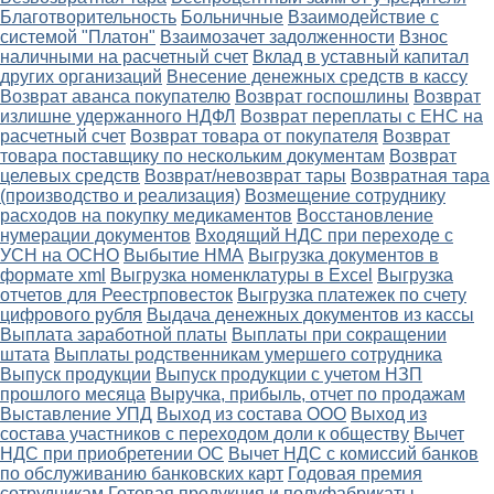
Благотворительность
Больничные
Взаимодействие с
системой "Платон"
Взаимозачет задолженности
Взнос
наличными на расчетный счет
Вклад в уставный капитал
других организаций
Внесение денежных средств в кассу
Возврат аванса покупателю
Возврат госпошлины
Возврат
излишне удержанного НДФЛ
Возврат переплаты с ЕНС на
расчетный счет
Возврат товара от покупателя
Возврат
товара поставщику по нескольким документам
Возврат
целевых средств
Возврат/невозврат тары
Возвратная тара
(производство и реализация)
Возмещение сотруднику
расходов на покупку медикаментов
Восстановление
нумерации документов
Входящий НДС при переходе с
УСН на ОСНО
Выбытие НМА
Выгрузка документов в
формате xml
Выгрузка номенклатуры в Excel
Выгрузка
отчетов для Реестрповесток
Выгрузка платежек по счету
цифрового рубля
Выдача денежных документов из кассы
Выплата заработной платы
Выплаты при сокращении
штата
Выплаты родственникам умершего сотрудника
Выпуск продукции
Выпуск продукции с учетом НЗП
прошлого месяца
Выручка, прибыль, отчет по продажам
Выставление УПД
Выход из состава ООО
Выход из
состава участников с переходом доли к обществу
Вычет
НДС при приобретении ОС
Вычет НДС с комиссий банков
по обслуживанию банковских карт
Годовая премия
сотрудникам
Готовая продукция и полуфабрикаты