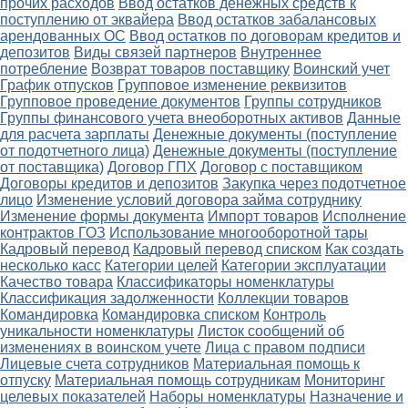
прочих расходов
Ввод остатков денежных средств к
поступлению от эквайера
Ввод остатков забалансовых
арендованных ОС
Ввод остатков по договорам кредитов и
депозитов
Виды связей партнеров
Внутреннее
потребление
Возврат товаров поставщику
Воинский учет
График отпусков
Групповое изменение реквизитов
Групповое проведение документов
Группы сотрудников
Группы финансового учета внеоборотных активов
Данные
для расчета зарплаты
Денежные документы (поступление
от подотчетного лица)
Денежные документы (поступление
от поставщика)
Договор ГПХ
Договор с поставщиком
Договоры кредитов и депозитов
Закупка через подотчетное
лицо
Изменение условий договора займа сотруднику
Изменение формы документа
Импорт товаров
Исполнение
контрактов ГОЗ
Использование многооборотной тары
Кадровый перевод
Кадровый перевод списком
Как создать
несколько касс
Категории целей
Категории эксплуатации
Качество товара
Классификаторы номенклатуры
Классификация задолженности
Коллекции товаров
Командировка
Командировка списком
Контроль
уникальности номенклатуры
Листок сообщений об
изменениях в воинском учете
Лица с правом подписи
Лицевые счета сотрудников
Материальная помощь к
отпуску
Материальная помощь сотрудникам
Мониторинг
целевых показателей
Наборы номенклатуры
Назначение и