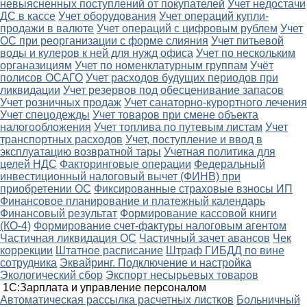
невыясненных поступлений от покупателей
Учет недостачи
ДС в кассе
Учет оборудования
Учет операций купли-
продажи в валюте
Учет операций с цифровым рублем
Учет
ОС при реорганизации с форме слияния
Учет питьевой
воды и кулеров к ней для нужд офиса
Учет по нескольким
органазициям
Учет по номенклатурным группам
Учёт
полисов ОСАГО
Учет расходов будущих периодов при
ликвидации
Учет резервов под обесценивание запасов
Учет розничных продаж
Учет санаторно-курортного лечения
Учет спецодежды
Учет товаров при смене объекта
налогообложения
Учет топлива по путевым листам
Учет
транспортных расходов
Учет, поступление и ввод в
эксплуатацию возвратной тары
Учетная политика для
целей НДС
Факторинговые операции
Федеральный
инвестиционный налоговый вычет (ФИНВ) при
приобретении ОС
Фиксированные страховые взносы ИП
Финансовое планирование и платежный календарь
Финансовый результат
Формирование кассовой книги
(КО-4)
Формирование счет-фактуры налоговым агентом
Частичная ликвидация ОС
Частичный зачет авансов
Чек
коррекции
Штатное расписание
Штраф ГИБДД по вине
сотрудника
Эквайринг. Подключение и настройка
Экологический сбор
Экспорт несырьевых товаров
1С:Зарплата и управление персоналом
Автоматическая рассылка расчетных листков
Больничный