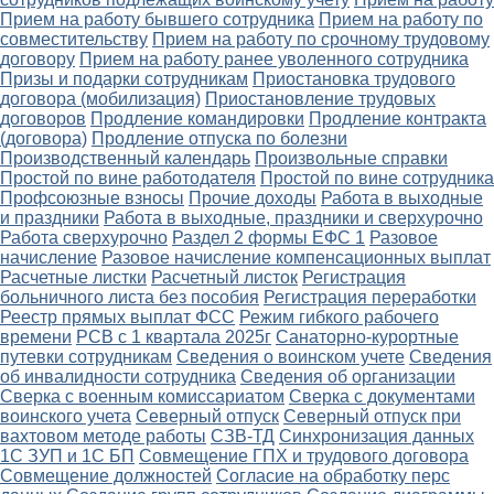
Прием на работу бывшего сотрудника
Прием на работу по
совместительству
Прием на работу по срочному трудовому
договору
Прием на работу ранее уволенного сотрудника
Призы и подарки сотрудникам
Приостановка трудового
договора (мобилизация)
Приостановление трудовых
договоров
Продление командировки
Продление контракта
(договора)
Продление отпуска по болезни
Производственный календарь
Произвольные справки
Простой по вине работодателя
Простой по вине сотрудника
Профсоюзные взносы
Прочие доходы
Работа в выходные
и праздники
Работа в выходные, праздники и сверхурочно
Работа сверхурочно
Раздел 2 формы ЕФС 1
Разовое
начисление
Разовое начисление компенсационных выплат
Расчетные листки
Расчетный листок
Регистрация
больничного листа без пособия
Регистрация переработки
Реестр прямых выплат ФСС
Режим гибкого рабочего
времени
РСВ с 1 квартала 2025г
Санаторно-курортные
путевки сотрудникам
Сведения о воинском учете
Сведения
об инвалидности сотрудника
Сведения об организации
Сверка с военным комиссариатом
Сверка с документами
воинского учета
Северный отпуск
Северный отпуск при
вахтовом методе работы
СЗВ-ТД
Синхронизация данных
1С ЗУП и 1С БП
Совмещение ГПХ и трудового договора
Совмещение должностей
Согласие на обработку перс