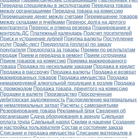
Передача спецодежды в эксплуатацию
Передача товара
между организациями
Передача товара на комиссию
Перемещение денег между счетами
Перемещение товаров
между складами и ячейками
Перенос долга на другого
контрагента
Перенос и отмена резерва
Планирование и
контроль ДС
Платежный календарь
Подсчет посетителей
Поиск и устранение дублей
Покупка валюты
Поступление
услуг
Прайс-лист
Предоплата (оплата) по заказу
покупателя
Предоплата за товары
Премии по результатам
продаж
Прием и передача в ремонт
Прием сотрудника
Прием товаров на комиссию
Приемка маркированного
товара
Продажа по нескольким заказам
Продажа в кредит
Продажа в рассрочку
Продажа валюты
Продажа и возврат
маркированных товаров
Продажа имущества
Продажа
немаркируемой алкогольной продукции в розлив
Продажа
с промокодом
Продажа товара, принятого на комиссию
Продажи в валюте
Производство
Просроченная
дебиторская задолженность
Распределение материальных
и нематериальных затрат
Расчеты с самозанятыми
Резервирование товара
Рекламный блок
Сведения об
организации
Сдача оборудования в аренду
Сдельная
оплата труда
Сдельный наряд
Скидки и наценки
Создание
и настройка пользователя
Состав и состояние заказа
Списание и продажа имущества
Списание материалов в