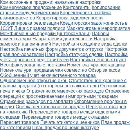
Комиссионные продажи: начальные настройки
Коммерческое предложение
Контрагенты
Копирование
строки между документами
Корректировка графика
взаиморасчетов
Корректировка задолженности
Корректировка реализации
Кредиторская задолженность в
1С:УТ
Лица с правом подписи
Маркетинговые мероприятия
Межфирменные продажи (интеркампани)
Наборы
номенклатуры
Направления деятельности
Настройка
заметок и напоминаний
Настройка и создание вида сделки
Настройка печатных форм документов отгрузки
Настройка
прав пользователей
Настройка статусов сделки
Настройка
учета торговых представителей
Настройка ценовых групп
Неотфактурованные поставки
Номенклатура поставщика
Номенклатура, продаваемая совместно
Обзор запасов
Обобщенный учет некачественного товараа
Одновременное открытие окон
Ответственное хранение с
правом продажи (со стороны поклажедателя)
Отключение
печати чека
Отражение коммерческих расходов
Отражение
операций с прослеживаемыми импортными товарами
Отражение расходов по зарплате
Оформление продажи в
кредит
Оценка рентабельности продаж
Передача товаров
на комиссию
Перемещение товаров между ордерными
складами
Перемещение товаров между складами
Пересчет товаров
Печать этикеток и ценников
План продаж
по категориям
План продаж по номенклатуре