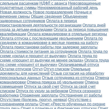
сдельным расценкам
НДФЛ с аванса
Невозвращенные
подотчетные суммы
Ненормированный рабочий день
Новая должность
Новое подразделение
Ночные и
вечерние смены
Общие сведения
Объединение
задвоенных сотрудников
Оплата в период
приостановления деятельности организации
Оплата дней
ухода за детьми-инвалидами
Оплата за период повышения
квалификации
Оплата командировки в отдельные регионы
Оплата отпуска с последующим увольнением
Оплата по
среднему в командировке в месяце приема на работу
Оплата приостановки работы при задержке зарплаты
Оплата стоимости питания за сотрудников
Оплата труда по
схеме «оклад и процент от выручки»
Оплата труда по
схеме «процент от выручки не менее оклада»
Оплата труда
по схеме «процент от выручки»
Оплачиваемый отпуск
Остатки отпусков
Отгул
Отгул списком
Отдельные
документы для начислений
Отзыв согласия на обработку
персональных данных
Отзыв сотрудника из отпуска
Отмена
командировки
Отмена приказа об увольнении
Отмена
совмещения
Отпуск за свой счет
Отпуск за свой счет
списком
Отпуск по уходу за ребенком
Отпуск сезонного
работника
Отражение зарплаты
Отстранение от работы
Отсутствие (болезнь, прогул, неявка)
Отсутствие с
сохранением оплаты
Отчет «Реестр обученных по охране
труда лиц»
Отчет о плановых и фактических отпусках
Отчет