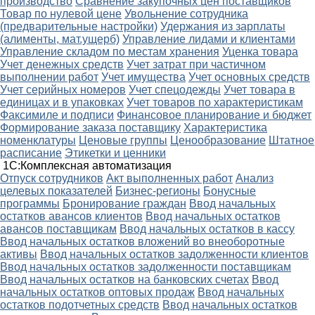
производство
Сравнение закупочных цен поставщиков
Товар по нулевой цене
Увольнение сотрудника
(предварительные настройки)
Удержания из зарплаты
(алименты, мат.ущерб)
Управление лидами и клиентами
Управление складом по местам хранения
Уценка товара
Учет денежных средств
Учет затрат при частичном
выполнении работ
Учет имущества
Учет основных средств
Учет серийных номеров
Учет спецодежды
Учет товара в
единицах и в упаковках
Учет товаров по характеристикам
Факсимиле и подписи
Финансовое планирование и бюджет
Формирование заказа поставщику
Характеристика
номенклатуры
Ценовые группы
Ценообразование
Штатное
расписание
Этикетки и ценники
1С:Комплексная автоматизация
Oтпуск сотрудников
Акт выполненных работ
Анализ
целевых показателей
Бизнес-регионы
Бонусные
программы
Бронирование граждан
Ввод начальных
остатков авансов клиентов
Ввод начальных остатков
авансов поставщикам
Ввод начальных остатков в кассу
Ввод начальных остатков вложений во внеоборотные
активы
Ввод начальных остатков задолженности клиентов
Ввод начальных остатков задолженности поставщикам
Ввод начальных остатков на банковских счетах
Ввод
начальных остатков оптовых продаж
Ввод начальных
остатков подотчетных средств
Ввод начальных остатков