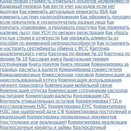
Кадастровая стоимость отдельных объектов недвижимости
Кадровый перевод
Как вести учет расходов если нет
выручки
Как изменить актуальные реквизиты КБК
Как
изменить систему налогообложения
Как оформить продажу,
если покупатель и грузополучатель разные лица
Как
покупать упаковками, а продавать поштучно
Как проверить
наличие льгот при УСН по региону регистрации
Как убрать
пустые строки в отчетности
Как удержать алименты из
пособия по временной нетрудоспособности
Как установить
и настроить сертификаты обмена с ФСС
Карточка
аналитического учета
Карточка по форме № 10
Карточка по
форме № 18
Кассовая книга
Квартальная премия
сотрудникам
Книга покупок
Книга продаж
Командировка за
границу, расчеты в валюте
Командировка совместителя
Командировочные
Комиссионная торговля
Компенсация за
неиспользованный отпуск
Компенсация использования
личного транспорта
Компенсация мобильной связи
Компенсация отпуска
Компенсация сотрудникам расходов
на питание
Конвертация валюты
Консервация ОС
Контроль отрицательных остатков
Корректировка ГТД и
восстановление НДС
Корректировка ЕНС
Корректировка
НДС при ошибочной дате СФ
Корректировка поступлений и
реализаций
Корректировка проведенных документов
(поступления или реализации)
Корректировка реализации
Краткосрочные кредиты и займы
Краткосрочный