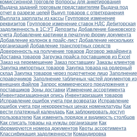
комиссионной торговле
Вопросы для анкетирования
Выдача заданий торговым представителям
Выдача под
отчет в разрезе целей
Выкуп товаров с ответхранения
Выплата зарплаты из кассы
Групповое изменение
реквизитов
Групповое изменение ставок НДС
Дебиторская
задолженность в 1С:УТ
Депозиты
Добавление банковского
счета
Добавление картинки в печатную форму документа
Добавление колонок в прайс-лист
Добавление нескольких
организаций
Добавление транспортных средств
Доверенность на получение товаров
Договор эквайринга
Доставка товаров
Загрузка прайса поставщиков из Excel
Заказ на перемещение
Заказ поставщику
Заказы клиентов
Закупка импортных товаров
Закупка товара на ордерный
склад
Закупка товаров через подотчетное лицо
Заполнение
справочников
Заполнение табличных частей документов из
внешних файлов
Запрос коммерческого предложения у
поставщиков
Зоны доставки
Изменение ассортимента
Инвентаризационная опись
Инвентаризация товаров
Исправление ошибок учета при возвратах
Исправление
ошибок учета при некорректных ценах номенклатуры
Как
вести платежный календарь
Как заблокировать доступ
пользователю
Как изменить порядок и видимость столбцов
Как списать товары на нужды организации
Как
формируются номера документов
Квоты ассортимента
Классификация задолженности
Командировка