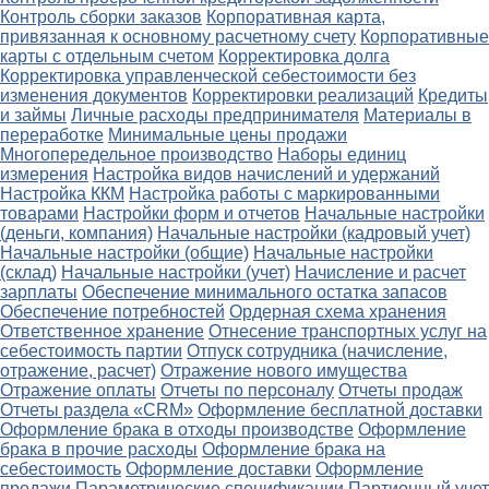
Контроль сборки заказов
Корпоративная карта,
привязанная к основному расчетному счету
Корпоративные
карты с отдельным счетом
Корректировка долга
Корректировка управленческой себестоимости без
изменения документов
Корректировки реализаций
Кредиты
и займы
Личные расходы предпринимателя
Материалы в
переработке
Минимальные цены продажи
Многопередельное производство
Наборы единиц
измерения
Настройка видов начислений и удержаний
Настройка ККМ
Настройка работы с маркированными
товарами
Настройки форм и отчетов
Начальные настройки
(деньги, компания)
Начальные настройки (кадровый учет)
Начальные настройки (общие)
Начальные настройки
(склад)
Начальные настройки (учет)
Начисление и расчет
зарплаты
Обеспечение минимального остатка запасов
Обеспечение потребностей
Ордерная схема хранения
Ответственное хранение
Отнесение транспортных услуг на
себестоимость партии
Отпуск сотрудника (начисление,
отражение, расчет)
Отражение нового имущества
Отражение оплаты
Отчеты по персоналу
Отчеты продаж
Отчеты раздела «CRM»
Оформление бесплатной доставки
Оформление брака в отходы производстве
Оформление
брака в прочие расходы
Оформление брака на
себестоимость
Оформление доставки
Оформление
продажи
Параметрические спецификации
Партионный учет