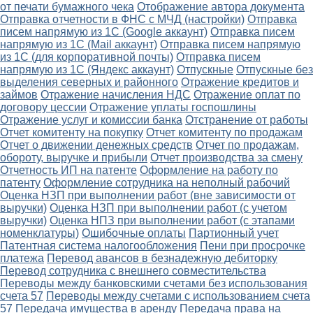
от печати бумажного чека
Отображение автора документа
Отправка отчетности в ФНС с МЧД (настройки)
Отправка
писем напрямую из 1С (Google аккаунт)
Отправка писем
напрямую из 1С (Mail аккаунт)
Отправка писем напрямую
из 1С (для корпоративной почты)
Отправка писем
напрямую из 1С (Яндекс аккаунт)
Отпускные
Отпускные без
выделения северных и районного
Отражение кредитов и
займов
Отражение начисления НДС
Отражение оплат по
договору цессии
Отражение уплаты госпошлины
Отражение услуг и комиссии банка
Отстранение от работы
Отчет комитенту на покупку
Отчет комитенту по продажам
Отчет о движении денежных средств
Отчет по продажам,
обороту, выручке и прибыли
Отчет производства за смену
Отчетность ИП на патенте
Оформление на работу по
патенту
Оформление сотрудника на неполный рабочий
Оценка НЗП при выполнении работ (вне зависимости от
выручки)
Оценка НЗП при выполнении работ (с учетом
выручки)
Оценка НПЗ при выполнении работ (с этапами
номенклатуры)
Ошибочные оплаты
Партионный учет
Патентная система налогообложения
Пени при просрочке
платежа
Перевод авансов в безнадежную дебиторку
Перевод сотрудника с внешнего совместительства
Переводы между банковскими счетами без использования
счета 57
Переводы между счетами с использованием счета
57
Передача имущества в аренду
Передача права на