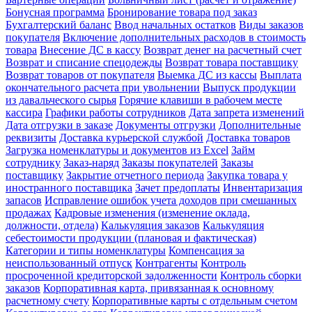
Бонусная программа
Бронирование товара под заказ
Бухгалтерский баланс
Ввод начальных остатков
Виды заказов
покупателя
Включение дополнительных расходов в стоимость
товара
Внесение ДС в кассу
Возврат денег на расчетный счет
Возврат и списание спецодежды
Возврат товара поставщику
Возврат товаров от покупателя
Выемка ДС из кассы
Выплата
окончательного расчета при увольнении
Выпуск продукции
из давальческого сырья
Горячие клавиши в рабочем месте
кассира
Графики работы сотрудников
Дата запрета изменений
Дата отгрузки в заказе
Документы отгрузки
Дополнительные
реквизиты
Доставка курьерской службой
Доставка товаров
Загрузка номенклатуры и документов из Excel
Займ
сотруднику
Заказ-наряд
Заказы покупателей
Заказы
поставщику
Закрытие отчетного периода
Закупка товара у
иностранного поставщика
Зачет предоплаты
Инвентаризация
запасов
Исправление ошибок учета доходов при смешанных
продажах
Кадровые изменения (изменение оклада,
должности, отдела)
Калькуляция заказов
Калькуляция
себестоимости продукции (плановая и фактическая)
Категории и типы номенклатуры
Компенсация за
неиспользованный отпуск
Контрагенты
Контроль
просроченной кредиторской задолженности
Контроль сборки
заказов
Корпоративная карта, привязанная к основному
расчетному счету
Корпоративные карты с отдельным счетом