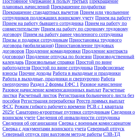
Постоянное удержание в пользу третьих
Прекращение
плановых начислений
Прекращение подработки
Прекращение стандартных вычетов
Прием или увольнение
сотрудников подлежащих воинскому учету
Прием на работу
Прием на работу бывшего сотрудника
Прием на работу по
совместительству
Прием на работу по срочному трудовому
договору
Прием на работу ранее уволенного сотрудника
Призы и подарки сотрудникам
Приостановка трудового
договора (мобилизация)
Приостановление трудовых
договоров
Продление командировки
Продление контракта
(договора)
Продление отпуска по болезни
Производственный
календарь
Произвольные справки
Простой по вине
работодателя
Простой по вине сотрудника
Профсоюзные
взносы
Прочие доходы
Работа в выходные и праздники
Работа в выходные, праздники и сверхурочно
Работа
сверхурочно
Раздел 2 формы ЕФС 1
Разовое начисление
Разовое начисление компенсационных выплат
Расчетные
листки
Расчетный листок
Регистрация больничного листа без
пособия
Регистрация переработки
Реестр прямых выплат
ФСС
Режим гибкого рабочего времени
РСВ с 1 квартала
2025г
Санаторно-курортные путевки сотрудникам
Сведения о
воинском учете
Сведения об инвалидности сотрудника
Сведения об организации
Сверка с военным комиссариатом
Сверка с документами воинского учета
Северный отпуск
Северный отпуск при вахтовом методе работы
СЗВ-ТД