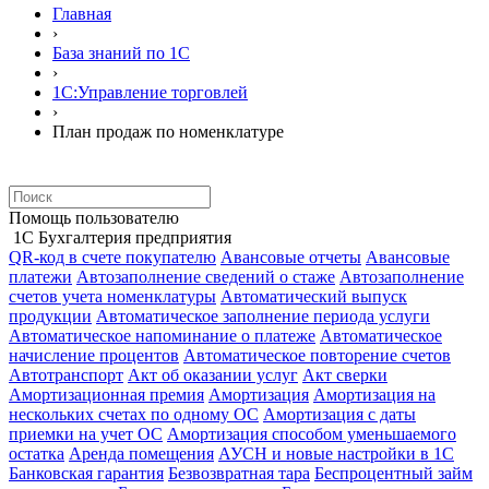
Главная
›
База знаний по 1С
›
1С:Управление торговлей
›
План продаж по номенклатуре
Помощь пользователю
1С Бухгалтерия предприятия
QR-код в счете покупателю
Авансовые отчеты
Авансовые
платежи
Автозаполнение сведений о стаже
Автозаполнение
счетов учета номенклатуры
Автоматический выпуск
продукции
Автоматическое заполнение периода услуги
Автоматическое напоминание о платеже
Автоматическое
начисление процентов
Автоматическое повторение счетов
Автотранспорт
Акт об оказании услуг
Акт сверки
Амортизационная премия
Амортизация
Амортизация на
нескольких счетах по одному ОС
Амортизация с даты
приемки на учет ОС
Амортизация способом уменьшаемого
остатка
Аренда помещения
АУСН и новые настройки в 1С
Банковская гарантия
Безвозвратная тара
Беспроцентный займ