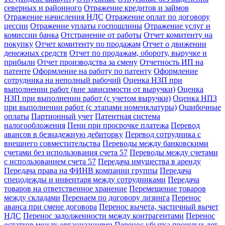
северных и районного
Отражение кредитов и займов
Отражение начисления НДС
Отражение оплат по договору
цессии
Отражение уплаты госпошлины
Отражение услуг и
комиссии банка
Отстранение от работы
Отчет комитенту на
покупку
Отчет комитенту по продажам
Отчет о движении
денежных средств
Отчет по продажам, обороту, выручке и
прибыли
Отчет производства за смену
Отчетность ИП на
патенте
Оформление на работу по патенту
Оформление
сотрудника на неполный рабочий
Оценка НЗП при
выполнении работ (вне зависимости от выручки)
Оценка
НЗП при выполнении работ (с учетом выручки)
Оценка НПЗ
при выполнении работ (с этапами номенклатуры)
Ошибочные
оплаты
Партионный учет
Патентная система
налогообложения
Пени при просрочке платежа
Перевод
авансов в безнадежную дебиторку
Перевод сотрудника с
внешнего совместительства
Переводы между банковскими
счетами без использования счета 57
Переводы между счетами
с использованием счета 57
Передача имущества в аренду
Передача права на ФИНВ компании группы
Передача
спецодежды и инвентаря между сотрудниками
Передача
товаров на ответственное хранение
Перемещение товаров
между складами
Перенаем по договору лизинга
Перенос
аванса при смене договора
Перенос вычета, частичный вычет
НДС
Перенос задолженности между контрагентами
Перенос
остатков между организациями
Перенос убытка прошлых лет