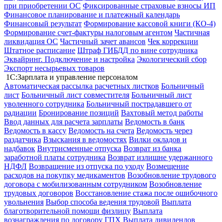
при приобретении ОС
Фиксированные страховые взносы ИП
Финансовое планирование и платежный календарь
Финансовый результат
Формирование кассовой книги (КО-4)
Формирование счет-фактуры налоговым агентом
Частичная
ликвидация ОС
Частичный зачет авансов
Чек коррекции
Штатное расписание
Штраф ГИБДД по вине сотрудника
Эквайринг. Подключение и настройка
Экологический сбор
Экспорт несырьевых товаров
1С:Зарплата и управление персоналом
Автоматическая рассылка расчетных листков
Больничный
лист
Больничный лист совместителя
Больничный лист
уволенного сотрудника
Больничный пострадавшего от
радиации
Бронирование позиций
Вахтовый метод работы
Ввод данных для расчета зарплаты
Ведомость в банк
Ведомость в кассу
Ведомость на счета
Ведомость через
раздатчика
Взыскания в ведомостях
Вилки окладов и
надбавок
Внутрисменные отпуска
Возврат из банка
заработной платы сотрудника
Возврат излишне удержанного
НДФЛ
Возвращение из отпуска по уходу
Возмещение
расходов на покупку медикаментов
Возобновление трудового
договора с мобилизованным сотрудником
Возобновление
трудовых договоров
Восстановление стажа после ошибочного
увольнения
Выбор способа ведения трудовой
Выплата
благотворительной помощи физлицу
Выплата
вознаграждения по договору ГПХ
Выплата дивидендов