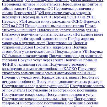
Переоценка активов и обязательств
Переоценка депозитов и
займов валюте
Переоценка ОС
Переоценка розничного
товара
Перерасчет НДФЛ при смене статуса резидент/
нерезидент
Переход на АУСН
Переход с ОСНО на УСН
Переход с УСН доходы минус расходы на ОСНО
Переход с
УСН на ОСН
Периодическое выставление счетов
Печать
этикеток и ценников
Платежки на уплату налогов для ИП
Платежное поручение (оплата поставщику)
Погашение ранее
списанной дебиторской задолженности
Подбор адресов
маршрута в путевом листе
Пожертвования
Поиск и
устранение дублей
Покрытый аккредитив
Покупка
автомобиля у физического лица
Покупка доли в УК
Покупка
ОС бывших в эксплуатации
Покупка товаров для розничной
торговли
Покупка услуг через агента
Получение права на
ФИНВ от компании группы
Получение страхового
возмещения и ремонт автомобиля по КАСКО
Получение
страхового возмещения и ремонт автомобиля по ОСАГО
Помощь от учредителя
Порядок расчета аванса
Пособие по
нетрудоспособности
Поступление дополнительных расходов
Поступление и ввод в эксплуатацию ОС
Поступление оплаты
от покупателя
Поступление от иностранного поставщика
Поступление товара склад
Поступление товаров и услуг
Поступление товаров на несколько складов
Поступление
товаров от иностранного поставщика
Пояснения в составе