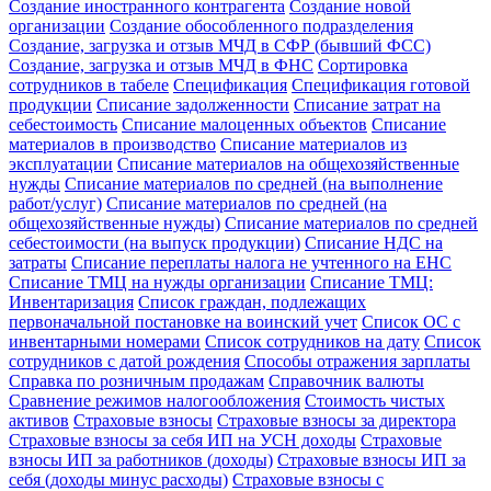
Создание иностранного контрагента
Создание новой
организации
Создание обособленного подразделения
Создание, загрузка и отзыв МЧД в СФР (бывший ФСС)
Создание, загрузка и отзыв МЧД в ФНС
Сортировка
сотрудников в табеле
Спецификация
Спецификация готовой
продукции
Списание задолженности
Списание затрат на
себестоимость
Списание малоценных объектов
Списание
материалов в производство
Списание материалов из
эксплуатации
Списание материалов на общехозяйственные
нужды
Списание материалов по средней (на выполнение
работ/услуг)
Списание материалов по средней (на
общехозяйственные нужды)
Списание материалов по средней
себестоимости (на выпуск продукции)
Списание НДС на
затраты
Списание переплаты налога не учтенного на ЕНС
Списание ТМЦ на нужды организации
Списание ТМЦ:
Инвентаризация
Список граждан, подлежащих
первоначальной постановке на воинский учет
Список ОС с
инвентарными номерами
Список сотрудников на дату
Список
сотрудников с датой рождения
Способы отражения зарплаты
Справка по розничным продажам
Справочник валюты
Сравнение режимов налогообложения
Стоимость чистых
активов
Страховые взносы
Страховые взносы за директора
Страховые взносы за себя ИП на УСН доходы
Страховые
взносы ИП за работников (доходы)
Страховые взносы ИП за
себя (доходы минус расходы)
Страховые взносы с