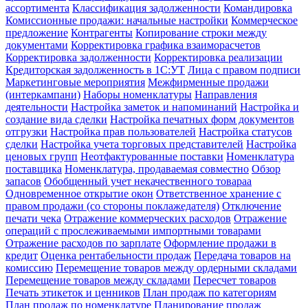
ассортимента
Классификация задолженности
Командировка
Комиссионные продажи: начальные настройки
Коммерческое
предложение
Контрагенты
Копирование строки между
документами
Корректировка графика взаиморасчетов
Корректировка задолженности
Корректировка реализации
Кредиторская задолженность в 1С:УТ
Лица с правом подписи
Маркетинговые мероприятия
Межфирменные продажи
(интеркампани)
Наборы номенклатуры
Направления
деятельности
Настройка заметок и напоминаний
Настройка и
создание вида сделки
Настройка печатных форм документов
отгрузки
Настройка прав пользователей
Настройка статусов
сделки
Настройка учета торговых представителей
Настройка
ценовых групп
Неотфактурованные поставки
Номенклатура
поставщика
Номенклатура, продаваемая совместно
Обзор
запасов
Обобщенный учет некачественного товараа
Одновременное открытие окон
Ответственное хранение с
правом продажи (со стороны поклажедателя)
Отключение
печати чека
Отражение коммерческих расходов
Отражение
операций с прослеживаемыми импортными товарами
Отражение расходов по зарплате
Оформление продажи в
кредит
Оценка рентабельности продаж
Передача товаров на
комиссию
Перемещение товаров между ордерными складами
Перемещение товаров между складами
Пересчет товаров
Печать этикеток и ценников
План продаж по категориям
План продаж по номенклатуре
Планирование продаж