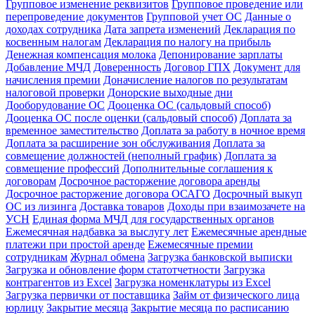
Групповое изменение реквизитов
Групповое проведение или
перепроведение документов
Групповой учет ОС
Данные о
доходах сотрудника
Дата запрета изменений
Декларация по
косвенным налогам
Декларация по налогу на прибыль
Денежная компенсация молока
Депонирование зарплаты
Добавление МЧД
Доверенность
Договор ГПХ
Документ для
начисления премии
Доначисление налогов по результатам
налоговой проверки
Донорские выходные дни
Дооборудование ОС
Дооценка ОС (сальдовый способ)
Дооценка ОС после оценки (сальдовый способ)
Доплата за
временное заместительство
Доплата за работу в ночное время
Доплата за расширение зон обслуживания
Доплата за
совмещение должностей (неполный график)
Доплата за
совмещение профессий
Дополнительные соглашения к
договорам
Досрочное расторжение договора аренды
Досрочное расторжение договора ОСАГО
Досрочный выкуп
ОС из лизинга
Доставка товаров
Доходы при взаимозачете на
УСН
Единая форма МЧД для государственных органов
Ежемесячная надбавка за выслугу лет
Ежемесячные арендные
платежи при простой аренде
Ежемесячные премии
сотрудникам
Журнал обмена
Загрузка банковской выписки
Загрузка и обновление форм статотчетности
Загрузка
контрагентов из Excel
Загрузка номенклатуры из Excel
Загрузка первички от поставщика
Займ от физического лица
юрлицу
Закрытие месяца
Закрытие месяца по расписанию