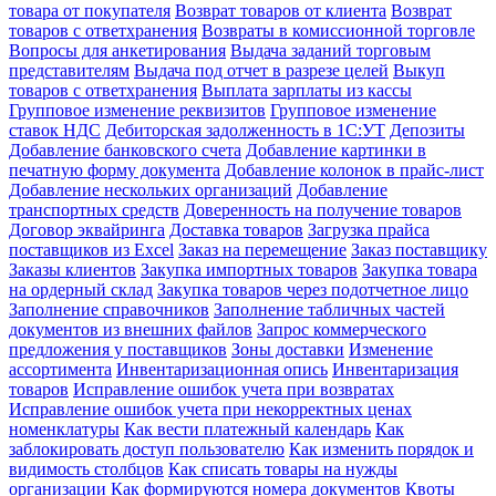
товара от покупателя
Возврат товаров от клиента
Возврат
товаров с ответхранения
Возвраты в комиссионной торговле
Вопросы для анкетирования
Выдача заданий торговым
представителям
Выдача под отчет в разрезе целей
Выкуп
товаров с ответхранения
Выплата зарплаты из кассы
Групповое изменение реквизитов
Групповое изменение
ставок НДС
Дебиторская задолженность в 1С:УТ
Депозиты
Добавление банковского счета
Добавление картинки в
печатную форму документа
Добавление колонок в прайс-лист
Добавление нескольких организаций
Добавление
транспортных средств
Доверенность на получение товаров
Договор эквайринга
Доставка товаров
Загрузка прайса
поставщиков из Excel
Заказ на перемещение
Заказ поставщику
Заказы клиентов
Закупка импортных товаров
Закупка товара
на ордерный склад
Закупка товаров через подотчетное лицо
Заполнение справочников
Заполнение табличных частей
документов из внешних файлов
Запрос коммерческого
предложения у поставщиков
Зоны доставки
Изменение
ассортимента
Инвентаризационная опись
Инвентаризация
товаров
Исправление ошибок учета при возвратах
Исправление ошибок учета при некорректных ценах
номенклатуры
Как вести платежный календарь
Как
заблокировать доступ пользователю
Как изменить порядок и
видимость столбцов
Как списать товары на нужды
организации
Как формируются номера документов
Квоты