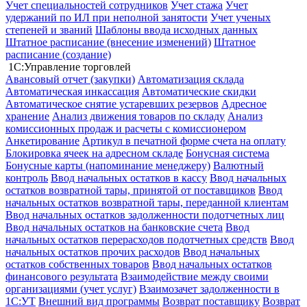
Учет специальностей сотрудников
Учет стажа
Учет
удержаний по ИЛ при неполной занятости
Учет ученых
степеней и званий
Шаблоны ввода исходных данных
Штатное расписание (внесение изменений)
Штатное
расписание (создание)
1С:Управление торговлей
Авансовый отчет (закупки)
Автоматизация склада
Автоматическая инкассация
Автоматические скидки
Автоматическое снятие устаревших резервов
Адресное
хранение
Анализ движения товаров по складу
Анализ
комиссионных продаж и расчеты с комиссионером
Анкетирование
Артикул в печатной форме счета на оплату
Блокировка ячеек на адресном складе
Бонусная система
Бонусные карты (напоминание менеджеру)
Валютный
контроль
Ввод начальных остатков в кассу
Ввод начальных
остатков возвратной тары, принятой от поставщиков
Ввод
начальных остатков возвратной тары, переданной клиентам
Ввод начальных остатков задолженности подотчетных лиц
Ввод начальных остатков на банковские счета
Ввод
начальных остатков перерасходов подотчетных средств
Ввод
начальных остатков прочих расходов
Ввод начальных
остатков собственных товаров
Ввод начальных остатков
финансового результата
Взаимодействие между своими
организациями (учет услуг)
Взаимозачет задолженности в
1С:УТ
Внешний вид программы
Возврат поставщику
Возврат