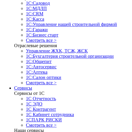
1С:Садовод
1С:МДЛП
1С:CRM
1С:Касса
1С:Управление нашей строительной фирмой
1С:Гаражи
1С:Бизнес старт
Смотреть все >
Отраслевые решения
Управление ЖХК, ТСЖ, ЖСК
1С:Бухгалтерия строительной организации
1С:Общепит
1С:Автосервис
1С:Аптека
1С:Салон оптики
Смотреть все >
Сервисы
Сервисы от 1С
1С Отчетность
1С ЭДО
1С Контрагент
1С Кабинет сотрудника
1СПАРК РИСКИ
Смотреть все >
Наши сервисы