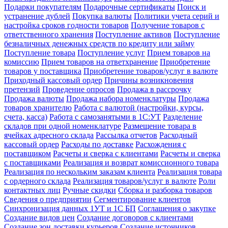
Подарки покупателям
Подарочные сертификаты
Поиск и
устранение дублей
Покупка валюты
Политики учета серий и
настройка сроков годности товаров
Получение товаров с
ответственного хранения
Поступление активов
Поступление
безналичных денежных средств по кредиту или займу
Поступление товара
Поступление услуг
Прием товаров на
комиссию
Прием товаров на ответхранение
Приобретение
товаров у поставщика
Приобретение товаров/услуг в валюте
Приходный кассовый ордер
Причины возникновения
претензий
Проведение опросов
Продажа в рассрочку
Продажа валюты
Продажа набора номенклатуры
Продажа
товаров хранителю
Работа с валютой (настройки, курсы,
счета, касса)
Работа с самозанятыми в 1С:УТ
Разделение
складов при одной номенклатуре
Размещение товара в
ячейках адресного склада
Рассылка отчетов
Расходный
кассовый ордер
Расходы по доставке
Расхождения с
поставщиком
Расчеты и сверка с клиентами
Расчеты и сверка
с поставщиками
Реализация и возврат комиссионного товара
Реализация по нескольким заказам клиента
Реализация товара
с ордерного склада
Реализация товаров/услуг в валюте
Роли
контактных лиц
Ручные скидки
Сборка и разборка товаров
Сведения о предприятии
Сегментирование клиентов
Синхронизация данных 1УТ и 1С БП
Соглашения о закупке
Создание видов цен
Создание договоров с клиентами
Создание зон доставки курьеров
Создание источников