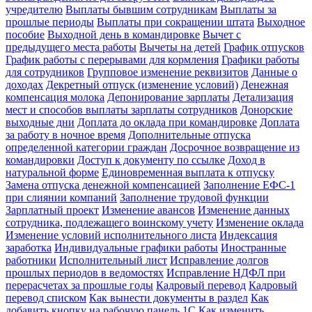
учредителю
Выплаты бывшим сотрудникам
Выплаты за
прошлые периоды
Выплаты при сокращении штата
Выходное
пособие
Выходной день в командировке
Вычет с
предыдущего места работы
Вычеты на детей
График отпусков
График работы с перерывами для кормления
Графики работы
для сотрудников
Групповое изменение реквизитов
Данные о
доходах
Декретный отпуск (изменение условий)
Денежная
компенсация молока
Депонирование зарплаты
Детализация
мест и способов выплаты зарплаты сотрудников
Донорские
выходные дни
Доплата до оклада при командировке
Доплата
за работу в ночное время
Дополнительные отпуска
определенной категории граждан
Досрочное возвращение из
командировки
Доступ к документу по ссылке
Доход в
натуральной форме
Единовременная выплата к отпуску
Замена отпуска денежной компенсацией
Заполнение ЕФС-1
при слиянии компаний
Заполнение трудовой функции
Зарплатный проект
Изменение авансов
Изменение данных
сотрудника, подлежащего воинскому учету
Изменение оклада
Изменение условий исполнительного листа
Индексация
заработка
Индивидуальные графики работы
Иностранные
работники
Исполнительный лист
Исправление долгов
прошлых периодов в ведомостях
Исправление НДФЛ при
перерасчетах за прошлые годы
Кадровый перевод
Кадровый
перевод списком
Как вынести документы в раздел
Как
добавить кнопку на рабочую панель 1С
Как изменить