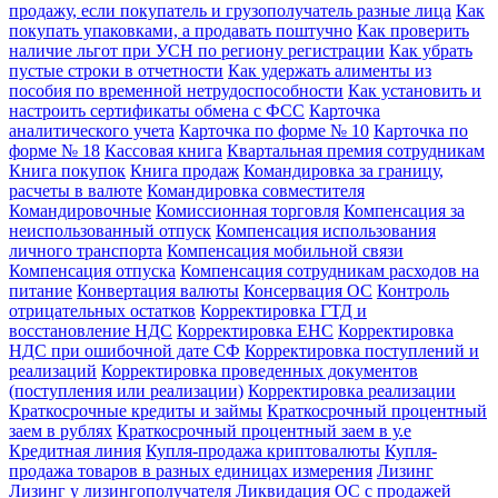
продажу, если покупатель и грузополучатель разные лица
Как
покупать упаковками, а продавать поштучно
Как проверить
наличие льгот при УСН по региону регистрации
Как убрать
пустые строки в отчетности
Как удержать алименты из
пособия по временной нетрудоспособности
Как установить и
настроить сертификаты обмена с ФСС
Карточка
аналитического учета
Карточка по форме № 10
Карточка по
форме № 18
Кассовая книга
Квартальная премия сотрудникам
Книга покупок
Книга продаж
Командировка за границу,
расчеты в валюте
Командировка совместителя
Командировочные
Комиссионная торговля
Компенсация за
неиспользованный отпуск
Компенсация использования
личного транспорта
Компенсация мобильной связи
Компенсация отпуска
Компенсация сотрудникам расходов на
питание
Конвертация валюты
Консервация ОС
Контроль
отрицательных остатков
Корректировка ГТД и
восстановление НДС
Корректировка ЕНС
Корректировка
НДС при ошибочной дате СФ
Корректировка поступлений и
реализаций
Корректировка проведенных документов
(поступления или реализации)
Корректировка реализации
Краткосрочные кредиты и займы
Краткосрочный процентный
заем в рублях
Краткосрочный процентный заем в у.е
Кредитная линия
Купля-продажа криптовалюты
Купля-
продажа товаров в разных единицах измерения
Лизинг
Лизинг у лизингополучателя
Ликвидация ОС с продажей