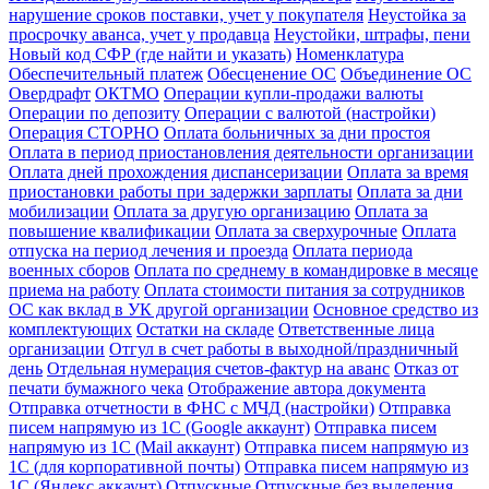
нарушение сроков поставки, учет у покупателя
Неустойка за
просрочку аванса, учет у продавца
Неустойки, штрафы, пени
Новый код СФР (где найти и указать)
Номенклатура
Обеспечительный платеж
Обесценение ОС
Объединение ОС
Овердрафт
ОКТМО
Операции купли-продажи валюты
Операции по депозиту
Операции с валютой (настройки)
Операция СТОРНО
Оплата больничных за дни простоя
Оплата в период приостановления деятельности организации
Оплата дней прохождения диспансеризации
Оплата за время
приостановки работы при задержки зарплаты
Оплата за дни
мобилизации
Оплата за другую организацию
Оплата за
повышение квалификации
Оплата за сверхурочные
Оплата
отпуска на период лечения и проезда
Оплата периода
военных сборов
Оплата по среднему в командировке в месяце
приема на работу
Оплата стоимости питания за сотрудников
ОС как вклад в УК другой организации
Основное средство из
комплектующих
Остатки на складе
Ответственные лица
организации
Отгул в счет работы в выходной/праздничный
день
Отдельная нумерация счетов-фактур на аванс
Отказ от
печати бумажного чека
Отображение автора документа
Отправка отчетности в ФНС с МЧД (настройки)
Отправка
писем напрямую из 1С (Google аккаунт)
Отправка писем
напрямую из 1С (Mail аккаунт)
Отправка писем напрямую из
1С (для корпоративной почты)
Отправка писем напрямую из
1С (Яндекс аккаунт)
Отпускные
Отпускные без выделения