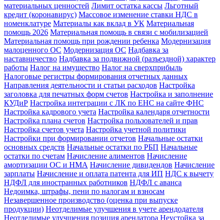
материальных ценностей
Лимит остатка кассы
Льготный
кредит (коронавирус)
Массовое изменение ставки НДС в
номенклатуре
Материалы как вклад в УК
Материальная
помощь 2026
Материальная помощь в связи с мобилизацией
Материальная помощь при рождении ребенка
Модернизация
малоценного ОС
Модернизация ОС
Надбавка за
наставничество
Надбавка за подвижной (разъездной) характер
работы
Налог на имущество
Налог на сверхприбыль
Налоговые регистры формирования отчетных данных
Направления деятельности и статьи расходов
Настройка
заголовка для печатных форм счетов
Настройка и заполнение
КУДиР
Настройка интеграции с ЛК по ЕНС на сайте ФНС
Настройка кадрового учета
Настройка календаря отчетности
Настройка плана счетов
Настройка пользователей и прав
Настройка счетов учета
Настройка учетной политики
Настройки при формировании отчетов
Начальные остатки
основных средств
Начальные остатки по РБП
Начальные
остатки по счетам
Начисление алиментов
Начисление
амортизации ОС и НМА
Начисление дивидендов
Начисление
зарплаты
Начисление и оплата патента для ИП
НДС к вычету
НДФЛ для иностранных работников
НДФЛ с аванса
Недоимка, штрафы, пени по налогам и взносам
Незавершенное производство (оценка при выпуске
продукции)
Неотделимые улучшения в учете арендодателя
Неотделимые улучшения позиция арендатора
Неустойка за