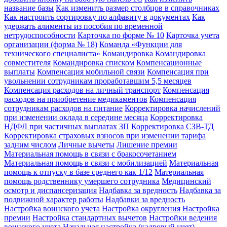
название базы
Как изменить размер столбцов в справочниках
Как настроить сортировку по алфавиту в документах
Как
удержать алименты из пособия по временной
нетрудоспособности
Карточка по форме № 10
Карточка учета
организации (форма № 18)
Команда «Функции для
технического специалиста»
Командировка
Командировка
совместителя
Командировка списком
Компенсационные
выплаты
Компенсация мобильной связи
Компенсация при
увольнении сотрудникам проработавшим 5,5 месяцев
Компенсация расходов на личный транспорт
Компенсация
расходов на приобретение медикаментов
Компенсация
сотрудникам расходов на питание
Корректировка начислений
при изменении оклада в середине месяца
Корректировка
НДФЛ при частичных выплатах ЗП
Корректировка СЗВ-ТД
Корректировка страховых взносов при изменении тарифа
задним числом
Личные вычеты
Лишение премии
Материальная помощь в связи с бракосочетанием
Материальная помощь в связи с мобилизацией
Материальная
помощь к отпуску в базе среднего как 1/12
Материальная
помощь родственнику умершего сотрудника
Медицинский
осмотр и диспансеризация
Надбавка за вредность
Надбавка за
подвижной характер работы
Надбавки за вредность
Настройка воинского учета
Настройка округления
Настройка
премии
Настройка стандартных вычетов
Настройки ведения
воинского учета
Начальная настройка (кадровый учет)