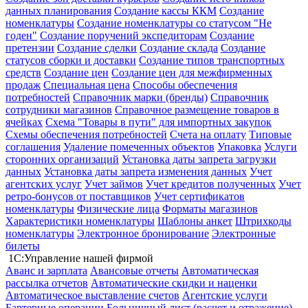
данных планирования
Создание кассы ККМ
Создание
номенклатуры
Создание номенклатуры со статусом "Не
годен"
Создание поручений экспедиторам
Создание
претензии
Создание сделки
Создание склада
Создание
статусов сборки и доставки
Создание типов транспортных
средств
Создание цен
Создание цен для межфирменных
продаж
Специальная цена
Способы обеспечения
потребностей
Справочник марки (бренды)
Справочник
сотрудники магазинов
Справочное размещение товаров в
ячейках
Схема "Товары в пути" для импортных закупок
Схемы обеспечения потребностей
Счета на оплату
Типовые
соглашения
Удаление помеченных объектов
Упаковка
Услуги
сторонних организаций
Установка даты запрета загрузки
данных
Установка даты запрета изменения данных
Учет
агентских услуг
Учет займов
Учет кредитов полученных
Учет
ретро-бонусов от поставщиков
Учет сертификатов
номенклатуры
Физические лица
Форматы магазинов
Характеристики номенклатуры
Шаблоны анкет
Штрихкоды
номенклатуры
Электронное бронирование
Электронные
билеты
1С:Управление нашей фирмой
Аванс и зарплата
Авансовые отчеты
Автоматическая
рассылка отчетов
Автоматические скидки и наценки
Автоматическое выставление счетов
Агентские услуги
Бартерные операции
Больничный лист (расчет и отражение)