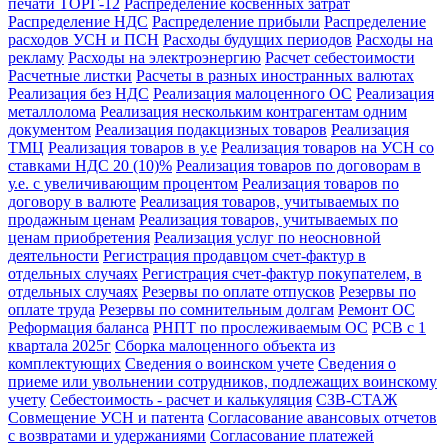
печати ТОРГ-12
Распределение косвенных затрат
Распределение НДС
Распределение прибыли
Распределение
расходов УСН и ПСН
Расходы будущих периодов
Расходы на
рекламу
Расходы на электроэнергию
Расчет себестоимости
Расчетные листки
Расчеты в разных иностранных валютах
Реализация без НДС
Реализация малоценного ОС
Реализация
металлолома
Реализация нескольким контрагентам одним
документом
Реализация подакцизных товаров
Реализация
ТМЦ
Реализация товаров в у.е
Реализация товаров на УСН со
ставками НДС 20 (10)%
Реализация товаров по договорам в
у.е. с увеличивающим процентом
Реализация товаров по
договору в валюте
Реализация товаров, учитываемых по
продажным ценам
Реализация товаров, учитываемых по
ценам приобретения
Реализация услуг по неосновной
деятельности
Регистрация продавцом счет-фактур в
отдельных случаях
Регистрация счет-фактур покупателем, в
отдельных случаях
Резервы по оплате отпусков
Резервы по
оплате труда
Резервы по сомнительным долгам
Ремонт ОС
Реформация баланса
РНПТ по прослеживаемым ОС
РСВ с 1
квартала 2025г
Сборка малоценного объекта из
комплектующих
Сведения о воинском учете
Сведения о
приеме или увольнении сотрудников, подлежащих воинскому
учету
Себестоимость - расчет и калькуляция
СЗВ-СТАЖ
Совмещение УСН и патента
Согласование авансовых отчетов
с возвратами и удержаниями
Согласование платежей