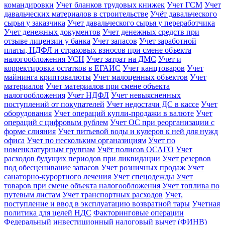
командировки
Учет бланков трудовых книжек
Учет ГСМ
Учет
давальческих материалов в строительстве
Учёт давальческого
сырья у заказчика
Учет давальческого сырья у переработчика
Учет денежных документов
Учет денежных средств при
отзыве лицензии у банка
Учет запасов
Учет заработной
платы, НДФЛ и страховых взносов при смене объекта
налогообложения УСН
Учет затрат на ДМС
Учет и
корректировка остатков в ЕГАИС
Учет канцтоваров
Учет
майнинга криптовалюты
Учет малоценных объектов
Учет
материалов
Учет материалов при смене объекта
налогообложения
Учет НДФЛ
Учет невыясненных
поступлений от покупателей
Учет недостачи ДС в кассе
Учет
оборудования
Учет операций купли-продажи в валюте
Учет
операций с цифровым рублем
Учет ОС при реорганизации с
форме слияния
Учет питьевой воды и кулеров к ней для нужд
офиса
Учет по нескольким органазициям
Учет по
номенклатурным группам
Учёт полисов ОСАГО
Учет
расходов будущих периодов при ликвидации
Учет резервов
под обесценивание запасов
Учет розничных продаж
Учет
санаторно-курортного лечения
Учет спецодежды
Учет
товаров при смене объекта налогообложения
Учет топлива по
путевым листам
Учет транспортных расходов
Учет,
поступление и ввод в эксплуатацию возвратной тары
Учетная
политика для целей НДС
Факторинговые операции
Федеральный инвестиционный налоговый вычет (ФИНВ)