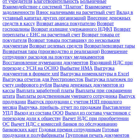
от учредителя
Благотворительность
Больничные
Взаимодействие с системой "Платон"
Взаимозачет
задолженности
Взнос наличными на расчетный счет
Вклад в
уставный капитал других организаций
Внесение денежных
средств в кассу
Возврат аванса покупателю
Возврат
госпошлины
Возврат излишне удержанного НДФЛ
Возврат
переплаты с ЕНС на расчетный счет
Возврат товара от
покупателя
Возврат товара поставщику по нескольким
документам
Возврат целевых средств
Возврат/невозврат тары
Возвратная тара (производство и реализация)
Возмещение
сотруднику расходов на покупку медикаментов
Восстановление нумерации документов
Входящий НДС при
переходе с УСН на ОСНО
Выбытие НМА
Выгрузка
документов в формате xml
Выгрузка номенклатуры в Excel
Выгрузка отчетов для Реестрповесток
Выгрузка платежек по
счету цифрового рубля
Выдача денежных документов из
кассы
Выплата заработной платы
Выплаты при сокращении
штата
Выплаты родственникам умершего сотрудника
Выпуск
продукции
Выпуск продукции с учетом НЗП прошлого
месяца
Выручка, прибыль, отчет по продажам
Выставление
УПД
Выход из состава ООО
Выход из состава участников с
переходом доли к обществу
Вычет НДС при приобретении
ОС
Вычет НДС с комиссий банков по обслуживанию
банковских карт
Годовая премия сотрудникам
Готовая
продукция и полуфабрикаты
Групповая печать документов