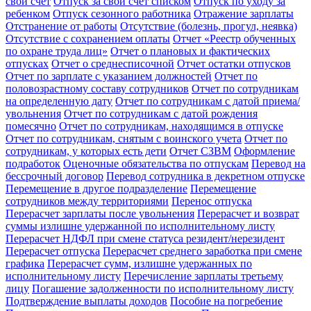
свой счет
Отпуск за свой счет списком
Отпуск по уходу за
ребенком
Отпуск сезонного работника
Отражение зарплаты
Отстранение от работы
Отсутствие (болезнь, прогул, неявка)
Отсутствие с сохранением оплаты
Отчет «Реестр обученных
по охране труда лиц»
Отчет о плановых и фактических
отпусках
Отчет о среднесписочной
Отчет остатки отпусков
Отчет по зарплате с указанием должностей
Отчет по
половозрастному составу сотрудников
Отчет по сотрудникам
на определенную дату
Отчет по сотрудникам с датой приема/
увольнения
Отчет по сотрудникам с датой рождения
помесячно
Отчет по сотрудникам, находящимся в отпуске
Отчет по сотрудникам, снятым с воинского учета
Отчет по
сотрудникам, у которых есть дети
Отчет СЗВМ
Оформление
подработок
Оценочные обязательства по отпускам
Перевод на
бессрочный договор
Перевод сотрудника в декретном отпуске
Перемещение в другое подразделение
Перемещение
сотрудников между территориями
Перенос отпуска
Перерасчет зарплаты после увольнения
Перерасчет и возврат
суммы излишне удержанной по исполнительному листу
Перерасчет НДФЛ при смене статуса резидент/нерезидент
Перерасчет отпуска
Перерасчет среднего заработка при смене
графика
Перерасчет сумм, излишне удержанных по
исполнительному листу
Перечисление зарплаты третьему
лицу
Погашение задолженности по исполнительному листу
Подтверждение выплаты доходов
Пособие на погребение