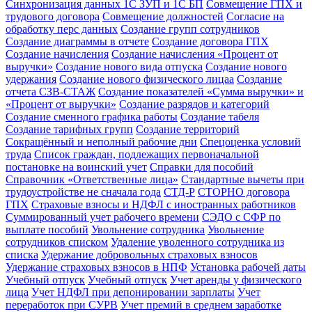
Синхронизация данных 1С ЗУП и 1С БП
Совмещение ГПХ и
трудового договора
Совмещение должностей
Согласие на
обработку перс данных
Создание групп сотрудников
Создание диаграммы в отчете
Создание договора ГПХ
Создание начисления
Создание начисления «Процент от
выручки»
Создание нового вида отпуска
Создание нового
удержания
Создание нового физического лицаа
Создание
отчета СЗВ-СТАЖ
Создание показателей «Сумма выручки» и
«Процент от выручки»
Создание разрядов и категорий
Создание сменного графика работы
Создание табеля
Создание тарифных групп
Создание территорий
Сокращённый и неполный рабочие дни
Спецоценка условий
труда
Список граждан, подлежащих первоначальной
постановке на воинский учет
Справки для пособий
Справочник «Ответственные лица»
Стандартные вычеты при
трудоустройстве не сначала года
СТД-Р
СТОРНО договора
ГПХ
Страховые взносы и НДФЛ с иностранных работников
Суммированный учет рабочего времени
СЭДО с СФР по
выплате пособий
Увольнение сотрудника
Увольнение
сотрудников списком
Удаление уволенного сотрудника из
списка
Удержание добровольных страховых взносов
Удержание страховых взносов в НПФ
Установка рабочей даты
Учебный отпуск
Учебный отпуск
Учет аренды у физического
лица
Учет НДФЛ при депонировании зарплаты
Учет
переработок при СУРВ
Учет премий в среднем заработке