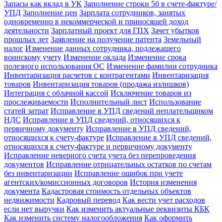
Запасы как вклад в УК
Заполнение строки 5б в счете-фактуре/
УПД
Заполнение цен
Зарплата сотрудников, занятых
одновременно в некоммерческой и приносящей доход
деятельности
Зарплатный проект для ГПХ
Зачет убытков
прошлых лет
Заявление на получение патента
Земельный
налог
Изменение данных сотрудника, подлежащего
воинскому учету
Изменение оклада
Изменение срока
полезного использования ОС
Изменение фамилии сотрудника
Инвентаризация расчетов с контрагентами
Инвентаризация
товаров
Инвентаризация товаров (продажа излишков)
Интеграция с облачной кассой
Исключение товаров из
прослеживаемости
Исполнительный лист
Использование
статей затрат
Исправление в УПД сведений неплательщиком
НДС
Исправление в УПД сведений, относящихся к
первичному документу
Исправление в УПД сведений,
относящихся к счету-фактуре
Исправление в УПД сведений,
относящихся к счету-фактуре и первичному документу
Исправление неверного счета учета без перепроведения
документов
Исправление отрицательных остатков по счетам
без инвентаризации
Исправление ошибок при учете
агентских/комиссионных договоров
История изменения
документа
Кадастровая стоимость отдельных объектов
недвижимости
Кадровый перевод
Как вести учет расходов
если нет выручки
Как изменить актуальные реквизиты КБК
Как изменить систему налогообложения
Как оформить