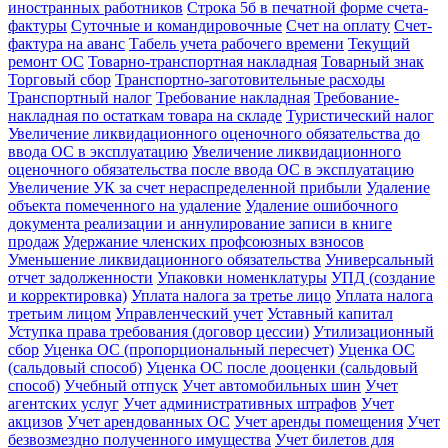
иностранных работников
Строка 5б в печатной форме счета-
фактуры
Суточные и командировочные
Счет на оплату
Счет-
фактура на аванс
Табель учета рабочего времени
Текущий
ремонт ОС
Товарно-транспортная накладная
Товарный знак
Торговый сбор
Транспортно-заготовительные расходы
Транспортный налог
Требование накладная
Требование-
накладная по остаткам товара на складе
Туристический налог
Увеличение ликвидационного оценочного обязательства до
ввода ОС в эксплуатацию
Увеличение ликвидационного
оценочного обязательства после ввода ОС в эксплуатацию
Увеличение УК за счет нераспределенной прибыли
Удаление
объекта помеченного на удаление
Удаление ошибочного
документа реализации и аннулирование записи в книге
продаж
Удержание членских профсоюзных взносов
Уменьшение ликвидационного обязательства
Универсальный
отчет задолженности
Упаковки номенклатуры
УПД (создание
и корректировка)
Уплата налога за третье лицо
Уплата налога
третьим лицом
Управленческий учет
Уставный капитал
Уступка права требования (договор цессии)
Утилизационный
сбор
Уценка ОС (пропорциональный пересчет)
Уценка ОС
(сальдовый способ)
Уценка ОС после дооценки (сальдовый
способ)
Учебный отпуск
Учет автомобильных шин
Учет
агентских услуг
Учет административных штрафов
Учет
акцизов
Учет арендованных ОС
Учет аренды помещения
Учет
безвозмездно полученного имущества
Учет билетов для