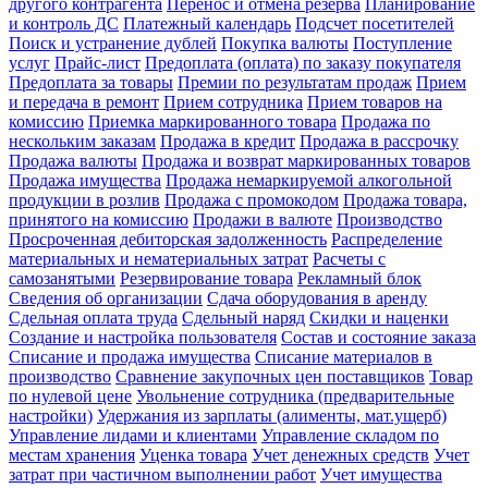
другого контрагента
Перенос и отмена резерва
Планирование
и контроль ДС
Платежный календарь
Подсчет посетителей
Поиск и устранение дублей
Покупка валюты
Поступление
услуг
Прайс-лист
Предоплата (оплата) по заказу покупателя
Предоплата за товары
Премии по результатам продаж
Прием
и передача в ремонт
Прием сотрудника
Прием товаров на
комиссию
Приемка маркированного товара
Продажа по
нескольким заказам
Продажа в кредит
Продажа в рассрочку
Продажа валюты
Продажа и возврат маркированных товаров
Продажа имущества
Продажа немаркируемой алкогольной
продукции в розлив
Продажа с промокодом
Продажа товара,
принятого на комиссию
Продажи в валюте
Производство
Просроченная дебиторская задолженность
Распределение
материальных и нематериальных затрат
Расчеты с
самозанятыми
Резервирование товара
Рекламный блок
Сведения об организации
Сдача оборудования в аренду
Сдельная оплата труда
Сдельный наряд
Скидки и наценки
Создание и настройка пользователя
Состав и состояние заказа
Списание и продажа имущества
Списание материалов в
производство
Сравнение закупочных цен поставщиков
Товар
по нулевой цене
Увольнение сотрудника (предварительные
настройки)
Удержания из зарплаты (алименты, мат.ущерб)
Управление лидами и клиентами
Управление складом по
местам хранения
Уценка товара
Учет денежных средств
Учет
затрат при частичном выполнении работ
Учет имущества