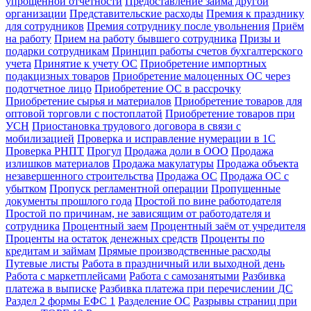
упрощенной отчетности
Предоставление займа другой
организации
Представительские расходы
Премия к празднику
для сотрудников
Премия сотруднику после увольнения
Приём
на работу
Прием на работу бывшего сотрудника
Призы и
подарки сотрудникам
Принцип работы счетов бухгалтерского
учета
Принятие к учету ОС
Приобретение импортных
подакцизных товаров
Приобретение малоценных ОС через
подотчетное лицо
Приобретение ОС в рассрочку
Приобретение сырья и материалов
Приобретение товаров для
оптовой торговли с постоплатой
Приобретение товаров при
УСН
Приостановка трудового договора в связи с
мобилизацией
Проверка и исправление нумерации в 1С
Проверка РНПТ
Прогул
Продажа доли в ООО
Продажа
излишков материалов
Продажа макулатуры
Продажа объекта
незавершенного строительства
Продажа ОС
Продажа ОС с
убытком
Пропуск регламентной операции
Пропущенные
документы прошлого года
Простой по вине работодателя
Простой по причинам, не зависящим от работодателя и
сотрудника
Процентный заем
Процентный заём от учредителя
Проценты на остаток денежных средств
Проценты по
кредитам и займам
Прямые производственные расходы
Путевые листы
Работа в праздничный или выходной день
Работа с маркетплейсами
Работа с самозанятыми
Разбивка
платежа в выписке
Разбивка платежа при перечислении ДС
Раздел 2 формы ЕФС 1
Разделение ОС
Разрывы страниц при