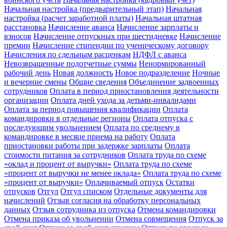
Начальная настройка (предварительный этап)
Начальная
настройка (расчет заработной платы)
Начальная штатная
расстановка
Начисление аванса
Начисление зарплаты и
взносов
Начисление отпускных при шестидневке
Начисление
премии
Начисление стипендии по ученическому договору
Начисления по сдельным расценкам
НДФЛ с аванса
Невозвращенные подотчетные суммы
Ненормированный
рабочий день
Новая должность
Новое подразделение
Ночные
и вечерние смены
Общие сведения
Объединение задвоенных
сотрудников
Оплата в период приостановления деятельности
организации
Оплата дней ухода за детьми-инвалидами
Оплата за период повышения квалификации
Оплата
командировки в отдельные регионы
Оплата отпуска с
последующим увольнением
Оплата по среднему в
командировке в месяце приема на работу
Оплата
приостановки работы при задержке зарплаты
Оплата
стоимости питания за сотрудников
Оплата труда по схеме
«оклад и процент от выручки»
Оплата труда по схеме
«процент от выручки не менее оклада»
Оплата труда по схеме
«процент от выручки»
Оплачиваемый отпуск
Остатки
отпусков
Отгул
Отгул списком
Отдельные документы для
начислений
Отзыв согласия на обработку персональных
данных
Отзыв сотрудника из отпуска
Отмена командировки
Отмена приказа об увольнении
Отмена совмещения
Отпуск за