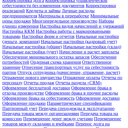
Корректировка долга
Корректировка управленческой
себестоимости без изменения документов
Корректировки
реализаций
Кредиты и займы
Личные расходы
предпринимателя
Материалы в переработке
Минимальные
цены продажи
Многопередельное производство
Наборы
единиц измерения
Настройка видов начислений и удержаний
Настройка ККМ
Настройка работы с маркированными
товарами
Настройки форм и отчетов
Начальные настройки
(деньги, компания)
Начальные настройки (кадровый учет)
Начальные настройки (общие)
Начальные настройки (склад)
Начальные настройки (учет)
Начисление и расчет зарплаты
Обеспечение минимального остатка запасов
Обеспечение
потребностей
Ордерная схема хранения
Ответственное
хранение
Отнесение транспортных услуг на себестоимость
партии
Отпуск сотрудника (начисление, отражение, расчет)
Отражение нового имущества
Отражение оплаты
Отчеты по
персоналу
Отчеты продаж
Отчеты раздела «CRM»
Оформление бесплатной доставки
Оформление брака в
отходы производстве
Оформление брака в прочие расходы
Оформление брака на себестоимость
Оформление доставки
Оформление продажи
Параметрические спецификации
Партионный учет
Передача спецодежды в эксплуатацию
Передача товара между организациями
Передача товара на
комиссию
Перемещение денег между счетами
Перемещение
товаров между складами и ячейками
Перенос долга на