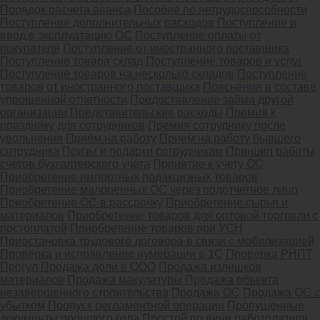
Порядок расчета аванса
Пособие по нетрудоспособности
Поступление дополнительных расходов
Поступление и
ввод в эксплуатацию ОС
Поступление оплаты от
покупателя
Поступление от иностранного поставщика
Поступление товара склад
Поступление товаров и услуг
Поступление товаров на несколько складов
Поступление
товаров от иностранного поставщика
Пояснения в составе
упрощенной отчетности
Предоставление займа другой
организации
Представительские расходы
Премия к
празднику для сотрудников
Премия сотруднику после
увольнения
Приём на работу
Прием на работу бывшего
сотрудника
Призы и подарки сотрудникам
Принцип работы
счетов бухгалтерского учета
Принятие к учету ОС
Приобретение импортных подакцизных товаров
Приобретение малоценных ОС через подотчетное лицо
Приобретение ОС в рассрочку
Приобретение сырья и
материалов
Приобретение товаров для оптовой торговли с
постоплатой
Приобретение товаров при УСН
Приостановка трудового договора в связи с мобилизацией
Проверка и исправление нумерации в 1С
Проверка РНПТ
Прогул
Продажа доли в ООО
Продажа излишков
материалов
Продажа макулатуры
Продажа объекта
незавершенного строительства
Продажа ОС
Продажа ОС с
убытком
Пропуск регламентной операции
Пропущенные
документы прошлого года
Простой по вине работодателя