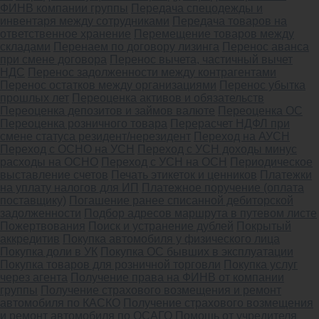
ФИНВ компании группы
Передача спецодежды и
инвентаря между сотрудниками
Передача товаров на
ответственное хранение
Перемещение товаров между
складами
Перенаем по договору лизинга
Перенос аванса
при смене договора
Перенос вычета, частичный вычет
НДС
Перенос задолженности между контрагентами
Перенос остатков между организациями
Перенос убытка
прошлых лет
Переоценка активов и обязательств
Переоценка депозитов и займов валюте
Переоценка ОС
Переоценка розничного товара
Перерасчет НДФЛ при
смене статуса резидент/нерезидент
Переход на АУСН
Переход с ОСНО на УСН
Переход с УСН доходы минус
расходы на ОСНО
Переход с УСН на ОСН
Периодическое
выставление счетов
Печать этикеток и ценников
Платежки
на уплату налогов для ИП
Платежное поручение (оплата
поставщику)
Погашение ранее списанной дебиторской
задолженности
Подбор адресов маршрута в путевом листе
Пожертвования
Поиск и устранение дублей
Покрытый
аккредитив
Покупка автомобиля у физического лица
Покупка доли в УК
Покупка ОС бывших в эксплуатации
Покупка товаров для розничной торговли
Покупка услуг
через агента
Получение права на ФИНВ от компании
группы
Получение страхового возмещения и ремонт
автомобиля по КАСКО
Получение страхового возмещения
и ремонт автомобиля по ОСАГО
Помощь от учредителя