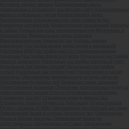
Контроль сборки заказов
Корпоративная карта,
привязанная к основному расчетному счету
Корпоративные
карты с отдельным счетом
Корректировка долга
Корректировка управленческой себестоимости без
изменения документов
Корректировки реализаций
Кредиты
и займы
Личные расходы предпринимателя
Материалы в
переработке
Минимальные цены продажи
Многопередельное производство
Наборы единиц
измерения
Настройка видов начислений и удержаний
Настройка ККМ
Настройка работы с маркированными
товарами
Настройки форм и отчетов
Начальные настройки
(деньги, компания)
Начальные настройки (кадровый учет)
Начальные настройки (общие)
Начальные настройки
(склад)
Начальные настройки (учет)
Начисление и расчет
зарплаты
Обеспечение минимального остатка запасов
Обеспечение потребностей
Ордерная схема хранения
Ответственное хранение
Отнесение транспортных услуг на
себестоимость партии
Отпуск сотрудника (начисление,
отражение, расчет)
Отражение нового имущества
Отражение оплаты
Отчеты по персоналу
Отчеты продаж
Отчеты раздела «CRM»
Оформление бесплатной доставки
Оформление брака в отходы производстве
Оформление
брака в прочие расходы
Оформление брака на
себестоимость
Оформление доставки
Оформление
продажи
Параметрические спецификации
Партионный учет