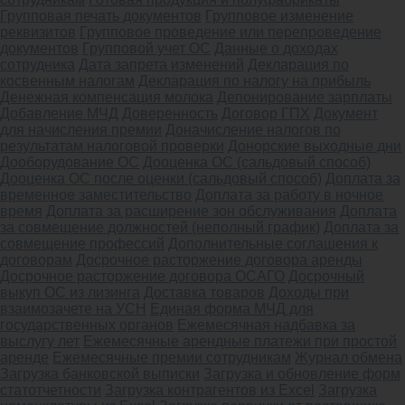
Групповая печать документов
Групповое изменение
реквизитов
Групповое проведение или перепроведение
документов
Групповой учет ОС
Данные о доходах
сотрудника
Дата запрета изменений
Декларация по
косвенным налогам
Декларация по налогу на прибыль
Денежная компенсация молока
Депонирование зарплаты
Добавление МЧД
Доверенность
Договор ГПХ
Документ
для начисления премии
Доначисление налогов по
результатам налоговой проверки
Донорские выходные дни
Дооборудование ОС
Дооценка ОС (сальдовый способ)
Дооценка ОС после оценки (сальдовый способ)
Доплата за
временное заместительство
Доплата за работу в ночное
время
Доплата за расширение зон обслуживания
Доплата
за совмещение должностей (неполный график)
Доплата за
совмещение профессий
Дополнительные соглашения к
договорам
Досрочное расторжение договора аренды
Досрочное расторжение договора ОСАГО
Досрочный
выкуп ОС из лизинга
Доставка товаров
Доходы при
взаимозачете на УСН
Единая форма МЧД для
государственных органов
Ежемесячная надбавка за
выслугу лет
Ежемесячные арендные платежи при простой
аренде
Ежемесячные премии сотрудникам
Журнал обмена
Загрузка банковской выписки
Загрузка и обновление форм
статотчетности
Загрузка контрагентов из Excel
Загрузка