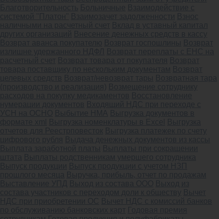
Благотворительность
Больничные
Взаимодействие с
системой "Платон"
Взаимозачет задолженности
Взнос
наличными на расчетный счет
Вклад в уставный капитал
других организаций
Внесение денежных средств в кассу
Возврат аванса покупателю
Возврат госпошлины
Возврат
излишне удержанного НДФЛ
Возврат переплаты с ЕНС на
расчетный счет
Возврат товара от покупателя
Возврат
товара поставщику по нескольким документам
Возврат
целевых средств
Возврат/невозврат тары
Возвратная тара
(производство и реализация)
Возмещение сотруднику
расходов на покупку медикаментов
Восстановление
нумерации документов
Входящий НДС при переходе с
УСН на ОСНО
Выбытие НМА
Выгрузка документов в
формате xml
Выгрузка номенклатуры в Excel
Выгрузка
отчетов для Реестрповесток
Выгрузка платежек по счету
цифрового рубля
Выдача денежных документов из кассы
Выплата заработной платы
Выплаты при сокращении
штата
Выплаты родственникам умершего сотрудника
Выпуск продукции
Выпуск продукции с учетом НЗП
прошлого месяца
Выручка, прибыль, отчет по продажам
Выставление УПД
Выход из состава ООО
Выход из
состава участников с переходом доли к обществу
Вычет
НДС при приобретении ОС
Вычет НДС с комиссий банков
по обслуживанию банковских карт
Годовая премия
сотрудникам
Готовая продукция и полуфабрикаты