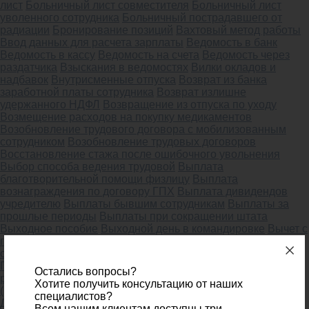
лист
Больничный лист совместителя
Больничный лист
уволенного сотрудника
Больничный пострадавшего от
радиации
Бронирование позиций
Вахтовый метод работы
Ввод данных для расчета зарплаты
Ведомость в банк
Ведомость в кассу
Ведомость на счета
Ведомость через
раздатчика
Взыскания в ведомостях
Вилки окладов и
надбавок
Внутрисменные отпуска
Возврат из банка
заработной платы сотрудника
Возврат излишне
удержанного НДФЛ
Возвращение из отпуска по уходу
Возмещение расходов на покупку медикаментов
Возобновление трудового договора с мобилизованным
сотрудником
Возобновление трудовых договоров
Восстановление стажа после ошибочного увольнения
Выбор способа ведения трудовой
Выплата
благотворительной помощи физлицу
Выплата
вознаграждения по договору ГПХ
Выплата дивидендов
учредителю
Выплаты бывшим сотрудникам
Выплаты за
прошлые периоды
Выплаты при сокращении штата
Выходное пособие
Выходной день в командировке
Вычет с
предыдущего места работы
Вычеты на детей
График
отпусков
График работы с перерывами для кормления
Графики работы для сотрудников
Групповое изменение
Остались вопросы?
реквизитов
Данные о доходах
Декретный отпуск
Хотите получить консультацию от наших
(изменение условий)
Денежная компенсация молока
специалистов?
Депонирование зарплаты
Детализация мест и способов
Всем нашим клиентам доступны три