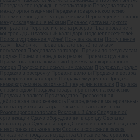
Передача спецодежды в эксплуатацию
Передача товара
между организациями
Передача товара на комиссию
Перемещение денег между счетами
Перемещение товаров
между складами и ячейками
Перенос долга на другого
контрагента
Перенос и отмена резерва
Планирование и
контроль ДС
Платежный календарь
Подсчет посетителей
Поиск и устранение дублей
Покупка валюты
Поступление
услуг
Прайс-лист
Предоплата (оплата) по заказу
покупателя
Предоплата за товары
Премии по результатам
продаж
Прием и передача в ремонт
Прием сотрудника
Прием товаров на комиссию
Приемка маркированного
товара
Продажа по нескольким заказам
Продажа в кредит
Продажа в рассрочку
Продажа валюты
Продажа и возврат
маркированных товаров
Продажа имущества
Продажа
немаркируемой алкогольной продукции в розлив
Продажа
с промокодом
Продажа товара, принятого на комиссию
Продажи в валюте
Производство
Просроченная
дебиторская задолженность
Распределение материальных
и нематериальных затрат
Расчеты с самозанятыми
Резервирование товара
Рекламный блок
Сведения об
организации
Сдача оборудования в аренду
Сдельная
оплата труда
Сдельный наряд
Скидки и наценки
Создание
и настройка пользователя
Состав и состояние заказа
Списание и продажа имущества
Списание материалов в