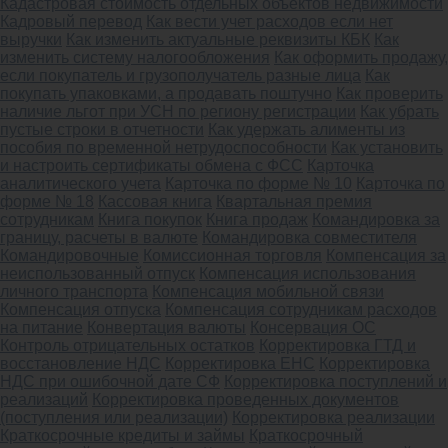
Кадастровая стоимость отдельных объектов недвижимости
Кадровый перевод
Как вести учет расходов если нет
выручки
Как изменить актуальные реквизиты КБК
Как
изменить систему налогообложения
Как оформить продажу,
если покупатель и грузополучатель разные лица
Как
покупать упаковками, а продавать поштучно
Как проверить
наличие льгот при УСН по региону регистрации
Как убрать
пустые строки в отчетности
Как удержать алименты из
пособия по временной нетрудоспособности
Как установить
и настроить сертификаты обмена с ФСС
Карточка
аналитического учета
Карточка по форме № 10
Карточка по
форме № 18
Кассовая книга
Квартальная премия
сотрудникам
Книга покупок
Книга продаж
Командировка за
границу, расчеты в валюте
Командировка совместителя
Командировочные
Комиссионная торговля
Компенсация за
неиспользованный отпуск
Компенсация использования
личного транспорта
Компенсация мобильной связи
Компенсация отпуска
Компенсация сотрудникам расходов
на питание
Конвертация валюты
Консервация ОС
Контроль отрицательных остатков
Корректировка ГТД и
восстановление НДС
Корректировка ЕНС
Корректировка
НДС при ошибочной дате СФ
Корректировка поступлений и
реализаций
Корректировка проведенных документов
(поступления или реализации)
Корректировка реализации
Краткосрочные кредиты и займы
Краткосрочный