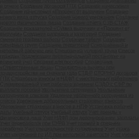
данных
Создание групп сотрудников
Создание диаграммы
в отчете
Создание договора ГПХ
Создание начисления
Создание начисления «Процент от выручки»
Создание
нового вида отпуска
Создание нового удержания
Создание
нового физического лицаа
Создание отчета СЗВ-СТАЖ
Создание показателей «Сумма выручки» и «Процент от
выручки»
Создание разрядов и категорий
Создание
сменного графика работы
Создание табеля
Создание
тарифных групп
Создание территорий
Сокращённый и
неполный рабочие дни
Спецоценка условий труда
Список
граждан, подлежащих первоначальной постановке на
воинский учет
Справки для пособий
Справочник
«Ответственные лица»
Стандартные вычеты при
трудоустройстве не сначала года
СТД-Р
СТОРНО договора
ГПХ
Страховые взносы и НДФЛ с иностранных работников
Суммированный учет рабочего времени
СЭДО с СФР по
выплате пособий
Увольнение сотрудника
Увольнение
сотрудников списком
Удаление уволенного сотрудника из
списка
Удержание добровольных страховых взносов
Удержание страховых взносов в НПФ
Установка рабочей
даты
Учебный отпуск
Учебный отпуск
Учет аренды у
физического лица
Учет НДФЛ при депонировании зарплаты
Учет переработок при СУРВ
Учет премий в среднем
заработке
Учет специальностей сотрудников
Учет стажа
Учет удержаний по ИЛ при неполной занятости
Учет ученых