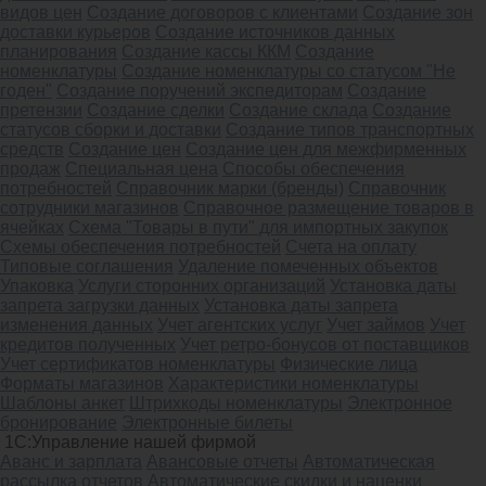
видов цен
Создание договоров с клиентами
Создание зон
доставки курьеров
Создание источников данных
планирования
Создание кассы ККМ
Создание
номенклатуры
Создание номенклатуры со статусом "Не
годен"
Создание поручений экспедиторам
Создание
претензии
Создание сделки
Создание склада
Создание
статусов сборки и доставки
Создание типов транспортных
средств
Создание цен
Создание цен для межфирменных
продаж
Специальная цена
Способы обеспечения
потребностей
Справочник марки (бренды)
Справочник
сотрудники магазинов
Справочное размещение товаров в
ячейках
Схема "Товары в пути" для импортных закупок
Схемы обеспечения потребностей
Счета на оплату
Типовые соглашения
Удаление помеченных объектов
Упаковка
Услуги сторонних организаций
Установка даты
запрета загрузки данных
Установка даты запрета
изменения данных
Учет агентских услуг
Учет займов
Учет
кредитов полученных
Учет ретро-бонусов от поставщиков
Учет сертификатов номенклатуры
Физические лица
Форматы магазинов
Характеристики номенклатуры
Шаблоны анкет
Штрихкоды номенклатуры
Электронное
бронирование
Электронные билеты
1С:Управление нашей фирмой
Аванс и зарплата
Авансовые отчеты
Автоматическая
рассылка отчетов
Автоматические скидки и наценки