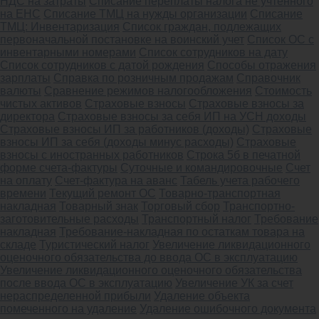
НДС на затраты
Списание переплаты налога не учтенного
на ЕНС
Списание ТМЦ на нужды организации
Списание
ТМЦ: Инвентаризация
Список граждан, подлежащих
первоначальной постановке на воинский учет
Список ОС с
инвентарными номерами
Список сотрудников на дату
Список сотрудников с датой рождения
Способы отражения
зарплаты
Справка по розничным продажам
Справочник
валюты
Сравнение режимов налогообложения
Стоимость
чистых активов
Страховые взносы
Страховые взносы за
директора
Страховые взносы за себя ИП на УСН доходы
Страховые взносы ИП за работников (доходы)
Страховые
взносы ИП за себя (доходы минус расходы)
Страховые
взносы с иностранных работников
Строка 5б в печатной
форме счета-фактуры
Суточные и командировочные
Счет
на оплату
Счет-фактура на аванс
Табель учета рабочего
времени
Текущий ремонт ОС
Товарно-транспортная
накладная
Товарный знак
Торговый сбор
Транспортно-
заготовительные расходы
Транспортный налог
Требование
накладная
Требование-накладная по остаткам товара на
складе
Туристический налог
Увеличение ликвидационного
оценочного обязательства до ввода ОС в эксплуатацию
Увеличение ликвидационного оценочного обязательства
после ввода ОС в эксплуатацию
Увеличение УК за счет
нераспределенной прибыли
Удаление объекта
помеченного на удаление
Удаление ошибочного документа