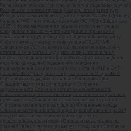
Регистрация счет-фактур покупателем, в отдельных случаях
Резервы по оплате отпусков
Резервы по оплате труда
Резервы по сомнительным долгам
Ремонт ОС
Реформация
баланса
РНПТ по прослеживаемым ОС
РСВ с 1 квартала
2025г
Сборка малоценного объекта из комплектующих
Сведения о воинском учете
Сведения о приеме или
увольнении сотрудников, подлежащих воинскому учету
Себестоимость - расчет и калькуляция
СЗВ-СТАЖ
Совмещение УСН и патента
Согласование авансовых
отчетов с возвратами и удержаниями
Согласование
платежей
Создание иностранного контрагента
Создание
новой организации
Создание обособленного
подразделения
Создание, загрузка и отзыв МЧД в СФР
(бывший ФСС)
Создание, загрузка и отзыв МЧД в ФНС
Сортировка сотрудников в табеле
Спецификация
Спецификация готовой продукции
Списание
задолженности
Списание затрат на себестоимость
Списание малоценных объектов
Списание материалов в
производство
Списание материалов из эксплуатации
Списание материалов на общехозяйственные нужды
Списание материалов по средней (на выполнение работ/
услуг)
Списание материалов по средней (на
общехозяйственные нужды)
Списание материалов по
средней себестоимости (на выпуск продукции)
Списание