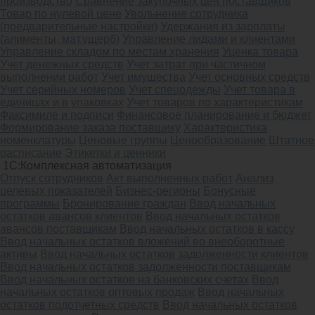
производство
Сравнение закупочных цен поставщиков
Товар по нулевой цене
Увольнение сотрудника
(предварительные настройки)
Удержания из зарплаты
(алименты, мат.ущерб)
Управление лидами и клиентами
Управление складом по местам хранения
Уценка товара
Учет денежных средств
Учет затрат при частичном
выполнении работ
Учет имущества
Учет основных средств
Учет серийных номеров
Учет спецодежды
Учет товара в
единицах и в упаковках
Учет товаров по характеристикам
Факсимиле и подписи
Финансовое планирование и бюджет
Формирование заказа поставщику
Характеристика
номенклатуры
Ценовые группы
Ценообразование
Штатное
расписание
Этикетки и ценники
1С:Комплексная автоматизация
Oтпуск сотрудников
Акт выполненных работ
Анализ
целевых показателей
Бизнес-регионы
Бонусные
программы
Бронирование граждан
Ввод начальных
остатков авансов клиентов
Ввод начальных остатков
авансов поставщикам
Ввод начальных остатков в кассу
Ввод начальных остатков вложений во внеоборотные
активы
Ввод начальных остатков задолженности клиентов
Ввод начальных остатков задолженности поставщикам
Ввод начальных остатков на банковских счетах
Ввод
начальных остатков оптовых продаж
Ввод начальных
остатков подотчетных средств
Ввод начальных остатков