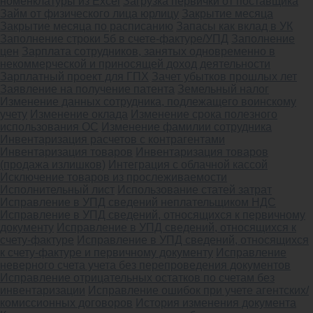
номенклатуры из Excel
Загрузка первички от поставщика
Займ от физического лица юрлицу
Закрытие месяца
Закрытие месяца по расписанию
Запасы как вклад в УК
Заполнение строки 5б в счете-фактуре/УПД
Заполнение
цен
Зарплата сотрудников, занятых одновременно в
некоммерческой и приносящей доход деятельности
Зарплатный проект для ГПХ
Зачет убытков прошлых лет
Заявление на получение патента
Земельный налог
Изменение данных сотрудника, подлежащего воинскому
учету
Изменение оклада
Изменение срока полезного
использования ОС
Изменение фамилии сотрудника
Инвентаризация расчетов с контрагентами
Инвентаризация товаров
Инвентаризация товаров
(продажа излишков)
Интеграция с облачной кассой
Исключение товаров из прослеживаемости
Исполнительный лист
Использование статей затрат
Исправление в УПД сведений неплательщиком НДС
Исправление в УПД сведений, относящихся к первичному
документу
Исправление в УПД сведений, относящихся к
счету-фактуре
Исправление в УПД сведений, относящихся
к счету-фактуре и первичному документу
Исправление
неверного счета учета без перепроведения документов
Исправление отрицательных остатков по счетам без
инвентаризации
Исправление ошибок при учете агентских/
комиссионных договоров
История изменения документа