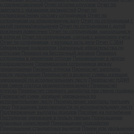
о среднесписочной
Отчет остатки отпусков
Отчет по
зарплате с указанием должностей
Отчет по
половозрастному составу сотрудников
Отчет по
сотрудникам на определенную дату
Отчет по сотрудникам с
датой приема/увольнения
Отчет по сотрудникам с датой
рождения помесячно
Отчет по сотрудникам, находящимся
в отпуске
Отчет по сотрудникам, снятым с воинского учета
Отчет по сотрудникам, у которых есть дети
Отчет СЗВМ
Оформление подработок
Оценочные обязательства по
отпускам
Перевод на бессрочный договор
Перевод
сотрудника в декретном отпуске
Перемещение в другое
подразделение
Перемещение сотрудников между
территориями
Перенос отпуска
Перерасчет зарплаты
после увольнения
Перерасчет и возврат суммы излишне
удержанной по исполнительному листу
Перерасчет НДФЛ
при смене статуса резидент/нерезидент
Перерасчет
отпуска
Перерасчет среднего заработка при смене графика
Перерасчет сумм, излишне удержанных по
исполнительному листу
Перечисление зарплаты третьему
лицу
Погашение задолженности по исполнительному листу
Подтверждение выплаты доходов
Пособие на погребение
Постоянное удержание в пользу третьих
Прекращение
плановых начислений
Прекращение подработки
Прекращение стандартных вычетов
Прием или увольнение
сотрудников подлежащих воинскому учету
Прием на работу