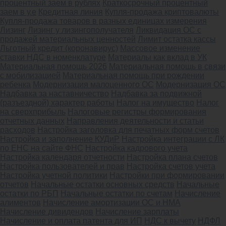
процентный заем в рублях
Краткосрочный процентный
заем в у.е
Кредитная линия
Купля-продажа криптовалюты
Купля-продажа товаров в разных единицах измерения
Лизинг
Лизинг у лизингополучателя
Ликвидация ОС с
продажей материальных ценностей
Лимит остатка кассы
Льготный кредит (коронавирус)
Массовое изменение
ставки НДС в номенклатуре
Материалы как вклад в УК
Материальная помощь 2026
Материальная помощь в связи
с мобилизацией
Материальная помощь при рождении
ребенка
Модернизация малоценного ОС
Модернизация ОС
Надбавка за наставничество
Надбавка за подвижной
(разъездной) характер работы
Налог на имущество
Налог
на сверхприбыль
Налоговые регистры формирования
отчетных данных
Направления деятельности и статьи
расходов
Настройка заголовка для печатных форм счетов
Настройка и заполнение КУДиР
Настройка интеграции с ЛК
по ЕНС на сайте ФНС
Настройка кадрового учета
Настройка календаря отчетности
Настройка плана счетов
Настройка пользователей и прав
Настройка счетов учета
Настройка учетной политики
Настройки при формировании
отчетов
Начальные остатки основных средств
Начальные
остатки по РБП
Начальные остатки по счетам
Начисление
алиментов
Начисление амортизации ОС и НМА
Начисление дивидендов
Начисление зарплаты
Начисление и оплата патента для ИП
НДС к вычету
НДФЛ