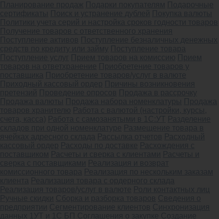
Планирование продаж
Подарки покупателям
Подарочные
сертификаты
Поиск и устранение дублей
Покупка валюты
Политики учета серий и настройка сроков годности товаров
Получение товаров с ответственного хранения
Поступление активов
Поступление безналичных денежных
средств по кредиту или займу
Поступление товара
Поступление услуг
Прием товаров на комиссию
Прием
товаров на ответхранение
Приобретение товаров у
поставщика
Приобретение товаров/услуг в валюте
Приходный кассовый ордер
Причины возникновения
претензий
Проведение опросов
Продажа в рассрочку
Продажа валюты
Продажа набора номенклатуры
Продажа
товаров хранителю
Работа с валютой (настройки, курсы,
счета, касса)
Работа с самозанятыми в 1С:УТ
Разделение
складов при одной номенклатуре
Размещение товара в
ячейках адресного склада
Рассылка отчетов
Расходный
кассовый ордер
Расходы по доставке
Расхождения с
поставщиком
Расчеты и сверка с клиентами
Расчеты и
сверка с поставщиками
Реализация и возврат
комиссионного товара
Реализация по нескольким заказам
клиента
Реализация товара с ордерного склада
Реализация товаров/услуг в валюте
Роли контактных лиц
Ручные скидки
Сборка и разборка товаров
Сведения о
предприятии
Сегментирование клиентов
Синхронизация
данных 1УТ и 1С БП
Соглашения о закупке
Создание