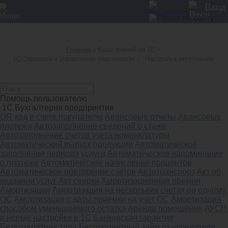
12
Вход
Главная
›
База знаний по 1С
›
1С:Зарплата и управление персоналом
›
Настройка округления
Помощь пользователю
1С Бухгалтерия предприятия
QR-код в счете покупателю
Авансовые отчеты
Авансовые
платежи
Автозаполнение сведений о стаже
Автозаполнение счетов учета номенклатуры
Автоматический выпуск продукции
Автоматическое
заполнение периода услуги
Автоматическое напоминание
о платеже
Автоматическое начисление процентов
Автоматическое повторение счетов
Автотранспорт
Акт об
оказании услуг
Акт сверки
Амортизационная премия
Амортизация
Амортизация на нескольких счетах по одному
ОС
Амортизация с даты приемки на учет ОС
Амортизация
способом уменьшаемого остатка
Аренда помещения
АУСН
и новые настройки в 1С
Банковская гарантия
Безвозвратная тара
Беспроцентный займ от учредителя