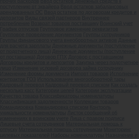
прочих расходов
Ввод остатков денежных средств к
поступлению от эквайера
Ввод остатков забалансовых
арендованных ОС
Ввод остатков по договорам кредитов и
депозитов
Виды связей партнеров
Внутреннее
потребление
Возврат товаров поставщику
Воинский учет
График отпусков
Групповое изменение реквизитов
Групповое проведение документов
Группы сотрудников
Группы финансового учета внеоборотных активов
Данные
для расчета зарплаты
Денежные документы (поступление
от подотчетного лица)
Денежные документы (поступление
от поставщика)
Договор ГПХ
Договор с поставщиком
Договоры кредитов и депозитов
Закупка через подотчетное
лицо
Изменение условий договора займа сотруднику
Изменение формы документа
Импорт товаров
Исполнение
контрактов ГОЗ
Использование многооборотной тары
Кадровый перевод
Кадровый перевод списком
Как создать
несколько касс
Категории целей
Категории эксплуатации
Качество товара
Классификаторы номенклатуры
Классификация задолженности
Коллекции товаров
Командировка
Командировка списком
Контроль
уникальности номенклатуры
Листок сообщений об
изменениях в воинском учете
Лица с правом подписи
Лицевые счета сотрудников
Материальная помощь к
отпуску
Материальная помощь сотрудникам
Мониторинг
целевых показателей
Наборы номенклатуры
Назначение и