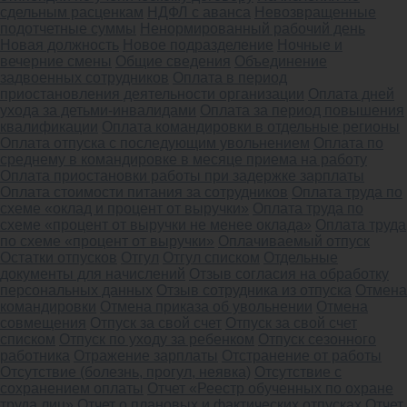
сдельным расценкам
НДФЛ с аванса
Невозвращенные
подотчетные суммы
Ненормированный рабочий день
Новая должность
Новое подразделение
Ночные и
вечерние смены
Общие сведения
Объединение
задвоенных сотрудников
Оплата в период
приостановления деятельности организации
Оплата дней
ухода за детьми-инвалидами
Оплата за период повышения
квалификации
Оплата командировки в отдельные регионы
Оплата отпуска с последующим увольнением
Оплата по
среднему в командировке в месяце приема на работу
Оплата приостановки работы при задержке зарплаты
Оплата стоимости питания за сотрудников
Оплата труда по
схеме «оклад и процент от выручки»
Оплата труда по
схеме «процент от выручки не менее оклада»
Оплата труда
по схеме «процент от выручки»
Оплачиваемый отпуск
Остатки отпусков
Отгул
Отгул списком
Отдельные
документы для начислений
Отзыв согласия на обработку
персональных данных
Отзыв сотрудника из отпуска
Отмена
командировки
Отмена приказа об увольнении
Отмена
совмещения
Отпуск за свой счет
Отпуск за свой счет
списком
Отпуск по уходу за ребенком
Отпуск сезонного
работника
Отражение зарплаты
Отстранение от работы
Отсутствие (болезнь, прогул, неявка)
Отсутствие с
сохранением оплаты
Отчет «Реестр обученных по охране
труда лиц»
Отчет о плановых и фактических отпусках
Отчет