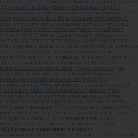
невыясненных поступлений от покупателей
Учет недостачи
ДС в кассе
Учет оборудования
Учет операций купли-
продажи в валюте
Учет операций с цифровым рублем
Учет
ОС при реорганизации с форме слияния
Учет питьевой
воды и кулеров к ней для нужд офиса
Учет по нескольким
органазициям
Учет по номенклатурным группам
Учёт
полисов ОСАГО
Учет расходов будущих периодов при
ликвидации
Учет резервов под обесценивание запасов
Учет розничных продаж
Учет санаторно-курортного лечения
Учет спецодежды
Учет товаров при смене объекта
налогообложения
Учет топлива по путевым листам
Учет
транспортных расходов
Учет, поступление и ввод в
эксплуатацию возвратной тары
Учетная политика для
целей НДС
Факторинговые операции
Федеральный
инвестиционный налоговый вычет (ФИНВ) при
приобретении ОС
Фиксированные страховые взносы ИП
Финансовое планирование и платежный календарь
Финансовый результат
Формирование кассовой книги
(КО-4)
Формирование счет-фактуры налоговым агентом
Частичная ликвидация ОС
Частичный зачет авансов
Чек
коррекции
Штатное расписание
Штраф ГИБДД по вине
сотрудника
Эквайринг. Подключение и настройка
Экологический сбор
Экспорт несырьевых товаров
1С:Зарплата и управление персоналом
Автоматическая рассылка расчетных листков
Больничный