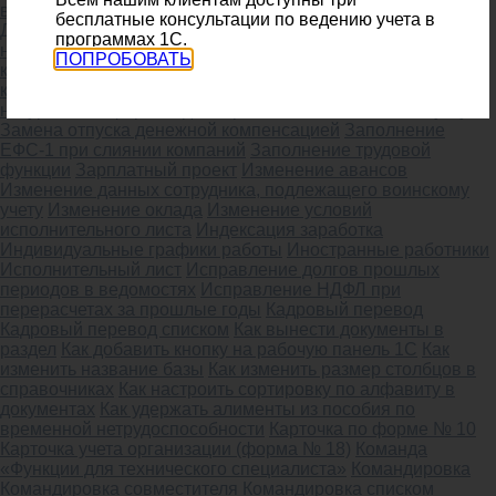
выплаты зарплаты сотрудников
Донорские выходные дни
бесплатные консультации по ведению учета в
Доплата до оклада при командировке
Доплата за работу в
программах 1С.
ночное время
Дополнительные отпуска определенной
ПОПРОБОВАТЬ
категории граждан
Досрочное возвращение из
командировки
Доступ к документу по ссылке
Доход в
натуральной форме
Единовременная выплата к отпуску
Замена отпуска денежной компенсацией
Заполнение
ЕФС-1 при слиянии компаний
Заполнение трудовой
функции
Зарплатный проект
Изменение авансов
Изменение данных сотрудника, подлежащего воинскому
учету
Изменение оклада
Изменение условий
исполнительного листа
Индексация заработка
Индивидуальные графики работы
Иностранные работники
Исполнительный лист
Исправление долгов прошлых
периодов в ведомостях
Исправление НДФЛ при
перерасчетах за прошлые годы
Кадровый перевод
Кадровый перевод списком
Как вынести документы в
раздел
Как добавить кнопку на рабочую панель 1С
Как
изменить название базы
Как изменить размер столбцов в
справочниках
Как настроить сортировку по алфавиту в
документах
Как удержать алименты из пособия по
временной нетрудоспособности
Карточка по форме № 10
Карточка учета организации (форма № 18)
Команда
«Функции для технического специалиста»
Командировка
Командировка совместителя
Командировка списком