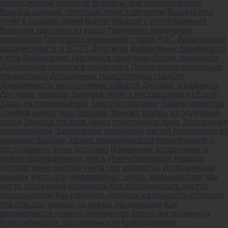
комиссионной торговле
Вопросы для анкетирования
Выдача заданий торговым представителям
Выдача под
отчет в разрезе целей
Выкуп товаров с ответхранения
Выплата зарплаты из кассы
Групповое изменение
реквизитов
Групповое изменение ставок НДС
Дебиторская
задолженность в 1С:УТ
Депозиты
Добавление банковского
счета
Добавление картинки в печатную форму документа
Добавление колонок в прайс-лист
Добавление нескольких
организаций
Добавление транспортных средств
Доверенность на получение товаров
Договор эквайринга
Доставка товаров
Загрузка прайса поставщиков из Excel
Заказ на перемещение
Заказ поставщику
Заказы клиентов
Закупка импортных товаров
Закупка товара на ордерный
склад
Закупка товаров через подотчетное лицо
Заполнение
справочников
Заполнение табличных частей документов из
внешних файлов
Запрос коммерческого предложения у
поставщиков
Зоны доставки
Изменение ассортимента
Инвентаризационная опись
Инвентаризация товаров
Исправление ошибок учета при возвратах
Исправление
ошибок учета при некорректных ценах номенклатуры
Как
вести платежный календарь
Как заблокировать доступ
пользователю
Как изменить порядок и видимость столбцов
Как списать товары на нужды организации
Как
формируются номера документов
Квоты ассортимента
Классификация задолженности
Командировка