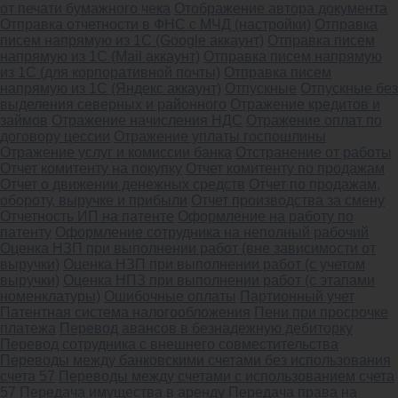
от печати бумажного чека
Отображение автора документа
Отправка отчетности в ФНС с МЧД (настройки)
Отправка
писем напрямую из 1С (Google аккаунт)
Отправка писем
напрямую из 1С (Mail аккаунт)
Отправка писем напрямую
из 1С (для корпоративной почты)
Отправка писем
напрямую из 1С (Яндекс аккаунт)
Отпускные
Отпускные без
выделения северных и районного
Отражение кредитов и
займов
Отражение начисления НДС
Отражение оплат по
договору цессии
Отражение уплаты госпошлины
Отражение услуг и комиссии банка
Отстранение от работы
Отчет комитенту на покупку
Отчет комитенту по продажам
Отчет о движении денежных средств
Отчет по продажам,
обороту, выручке и прибыли
Отчет производства за смену
Отчетность ИП на патенте
Оформление на работу по
патенту
Оформление сотрудника на неполный рабочий
Оценка НЗП при выполнении работ (вне зависимости от
выручки)
Оценка НЗП при выполнении работ (с учетом
выручки)
Оценка НПЗ при выполнении работ (с этапами
номенклатуры)
Ошибочные оплаты
Партионный учет
Патентная система налогообложения
Пени при просрочке
платежа
Перевод авансов в безнадежную дебиторку
Перевод сотрудника с внешнего совместительства
Переводы между банковскими счетами без использования
счета 57
Переводы между счетами с использованием счета
57
Передача имущества в аренду
Передача права на