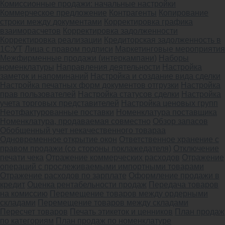
Комиссионные продажи: начальные настройки
Коммерческое предложение
Контрагенты
Копирование
строки между документами
Корректировка графика
взаиморасчетов
Корректировка задолженности
Корректировка реализации
Кредиторская задолженность в
1С:УТ
Лица с правом подписи
Маркетинговые мероприятия
Межфирменные продажи (интеркампани)
Наборы
номенклатуры
Направления деятельности
Настройка
заметок и напоминаний
Настройка и создание вида сделки
Настройка печатных форм документов отгрузки
Настройка
прав пользователей
Настройка статусов сделки
Настройка
учета торговых представителей
Настройка ценовых групп
Неотфактурованные поставки
Номенклатура поставщика
Номенклатура, продаваемая совместно
Обзор запасов
Обобщенный учет некачественного товараа
Одновременное открытие окон
Ответственное хранение с
правом продажи (со стороны поклажедателя)
Отключение
печати чека
Отражение коммерческих расходов
Отражение
операций с прослеживаемыми импортными товарами
Отражение расходов по зарплате
Оформление продажи в
кредит
Оценка рентабельности продаж
Передача товаров
на комиссию
Перемещение товаров между ордерными
складами
Перемещение товаров между складами
Пересчет товаров
Печать этикеток и ценников
План продаж
по категориям
План продаж по номенклатуре