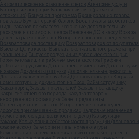
Автоматическое выставление счетов
Агентские услуги
Бартерные операции
Больничный лист (расчет и
отражение)
Бонусная программа
Бронирование товара
под заказ
Бухгалтерский баланс
Ввод начальных остатков
Виды заказов покупателя
Включение дополнительных
расходов в стоимость товара
Внесение ДС в кассу
Возврат
денег на расчетный счет
Возврат и списание спецодежды
Возврат товара поставщику
Возврат товаров от покупателя
Выемка ДС из кассы
Выплата окончательного расчета при
увольнении
Выпуск продукции из давальческого сырья
Горячие клавиши в рабочем месте кассира
Графики
работы сотрудников
Дата запрета изменений
Дата отгрузки
в заказе
Документы отгрузки
Дополнительные реквизиты
Доставка курьерской службой
Доставка товаров
Загрузка
номенклатуры и документов из Excel
Займ сотруднику
Заказ-наряд
Заказы покупателей
Заказы поставщику
Закрытие отчетного периода
Закупка товара у
иностранного поставщика
Зачет предоплаты
Инвентаризация запасов
Исправление ошибок учета
доходов при смешанных продажах
Кадровые изменения
(изменение оклада, должности, отдела)
Калькуляция
заказов
Калькуляция себестоимости продукции (плановая и
фактическая)
Категории и типы номенклатуры
Компенсация за неиспользованный отпуск
Контрагенты
Контроль просроченной кредиторской задолженности