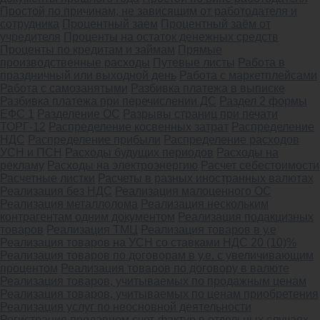
Простой по причинам, не зависящим от работодателя и
сотрудника
Процентный заем
Процентный заём от
учредителя
Проценты на остаток денежных средств
Проценты по кредитам и займам
Прямые
производственные расходы
Путевые листы
Работа в
праздничный или выходной день
Работа с маркетплейсами
Работа с самозанятыми
Разбивка платежа в выписке
Разбивка платежа при перечислении ДС
Раздел 2 формы
ЕФС 1
Разделение ОС
Разрывы страниц при печати
ТОРГ-12
Распределение косвенных затрат
Распределение
НДС
Распределение прибыли
Распределение расходов
УСН и ПСН
Расходы будущих периодов
Расходы на
рекламу
Расходы на электроэнергию
Расчет себестоимости
Расчетные листки
Расчеты в разных иностранных валютах
Реализация без НДС
Реализация малоценного ОС
Реализация металлолома
Реализация нескольким
контрагентам одним документом
Реализация подакцизных
товаров
Реализация ТМЦ
Реализация товаров в у.е
Реализация товаров на УСН со ставками НДС 20 (10)%
Реализация товаров по договорам в у.е. с увеличивающим
процентом
Реализация товаров по договору в валюте
Реализация товаров, учитываемых по продажным ценам
Реализация товаров, учитываемых по ценам приобретения
Реализация услуг по неосновной деятельности
Регистрация продавцом счет-фактур в отдельных случаях