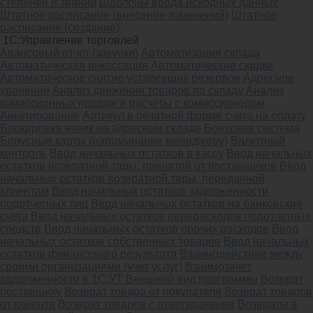
степеней и званий
Шаблоны ввода исходных данных
Штатное расписание (внесение изменений)
Штатное
расписание (создание)
1С:Управление торговлей
Авансовый отчет (закупки)
Автоматизация склада
Автоматическая инкассация
Автоматические скидки
Автоматическое снятие устаревших резервов
Адресное
хранение
Анализ движения товаров по складу
Анализ
комиссионных продаж и расчеты с комиссионером
Анкетирование
Артикул в печатной форме счета на оплату
Блокировка ячеек на адресном складе
Бонусная система
Бонусные карты (напоминание менеджеру)
Валютный
контроль
Ввод начальных остатков в кассу
Ввод начальных
остатков возвратной тары, принятой от поставщиков
Ввод
начальных остатков возвратной тары, переданной
клиентам
Ввод начальных остатков задолженности
подотчетных лиц
Ввод начальных остатков на банковские
счета
Ввод начальных остатков перерасходов подотчетных
средств
Ввод начальных остатков прочих расходов
Ввод
начальных остатков собственных товаров
Ввод начальных
остатков финансового результата
Взаимодействие между
своими организациями (учет услуг)
Взаимозачет
задолженности в 1С:УТ
Внешний вид программы
Возврат
поставщику
Возврат товара от покупателя
Возврат товаров
от клиента
Возврат товаров с ответхранения
Возвраты в