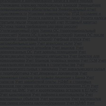
реализации и аннулирование записи в книге продаж
Удержание членских профсоюзных взносов
Уменьшение
ликвидационного обязательства
Универсальный отчет
задолженности
Упаковки номенклатуры
УПД (создание и
корректировка)
Уплата налога за третье лицо
Уплата налога
третьим лицом
Управленческий учет
Уставный капитал
Уступка права требования (договор цессии)
Утилизационный сбор
Уценка ОС (пропорциональный
пересчет)
Уценка ОС (сальдовый способ)
Уценка ОС после
дооценки (сальдовый способ)
Учебный отпуск
Учет
автомобильных шин
Учет агентских услуг
Учет
административных штрафов
Учет акцизов
Учет
арендованных ОС
Учет аренды помещения
Учет
безвозмездно полученного имущества
Учет билетов для
командировки
Учет бланков трудовых книжек
Учет ГСМ
Учет
давальческих материалов в строительстве
Учёт
давальческого сырья у заказчика
Учет давальческого сырья
у переработчика
Учет денежных документов
Учет
денежных средств при отзыве лицензии у банка
Учет
запасов
Учет заработной платы, НДФЛ и страховых
взносов при смене объекта налогообложения УСН
Учет
затрат на ДМС
Учет и корректировка остатков в ЕГАИС
Учет канцтоваров
Учет майнинга криптовалюты
Учет
малоценных объектов
Учет материалов
Учет материалов
при смене объекта налогообложения
Учет НДФЛ
Учет