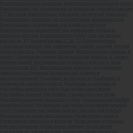
Компенсационные выплаты
Компенсация мобильной связи
Компенсация при увольнении сотрудникам проработавшим
5,5 месяцев
Компенсация расходов на личный транспорт
Компенсация расходов на приобретение медикаментов
Компенсация сотрудникам расходов на питание
Корректировка начислений при изменении оклада в
середине месяца
Корректировка НДФЛ при частичных
выплатах ЗП
Корректировка СЗВ-ТД
Корректировка
страховых взносов при изменении тарифа задним числом
Личные вычеты
Лишение премии
Материальная помощь в
связи с бракосочетанием
Материальная помощь в связи с
мобилизацией
Материальная помощь к отпуску в базе
среднего как 1/12
Материальная помощь родственнику
умершего сотрудника
Медицинский осмотр и
диспансеризация
Надбавка за вредность
Надбавка за
подвижной характер работы
Надбавки за вредность
Настройка воинского учета
Настройка округления
Настройка премии
Настройка стандартных вычетов
Настройки ведения воинского учета
Начальная настройка
(кадровый учет)
Начальная настройка (предварительный
этап)
Начальная настройка (расчет заработной платы)
Начальная штатная расстановка
Начисление аванса
Начисление зарплаты и взносов
Начисление отпускных
при шестидневке
Начисление премии
Начисление
стипендии по ученическому договору
Начисления по