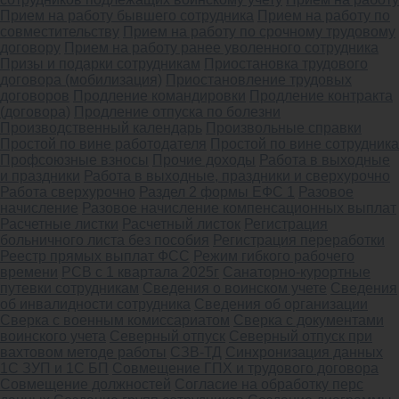
Прием на работу бывшего сотрудника
Прием на работу по
совместительству
Прием на работу по срочному трудовому
договору
Прием на работу ранее уволенного сотрудника
Призы и подарки сотрудникам
Приостановка трудового
договора (мобилизация)
Приостановление трудовых
договоров
Продление командировки
Продление контракта
(договора)
Продление отпуска по болезни
Производственный календарь
Произвольные справки
Простой по вине работодателя
Простой по вине сотрудника
Профсоюзные взносы
Прочие доходы
Работа в выходные
и праздники
Работа в выходные, праздники и сверхурочно
Работа сверхурочно
Раздел 2 формы ЕФС 1
Разовое
начисление
Разовое начисление компенсационных выплат
Расчетные листки
Расчетный листок
Регистрация
больничного листа без пособия
Регистрация переработки
Реестр прямых выплат ФСС
Режим гибкого рабочего
времени
РСВ с 1 квартала 2025г
Санаторно-курортные
путевки сотрудникам
Сведения о воинском учете
Сведения
об инвалидности сотрудника
Сведения об организации
Сверка с военным комиссариатом
Сверка с документами
воинского учета
Северный отпуск
Северный отпуск при
вахтовом методе работы
СЗВ-ТД
Синхронизация данных
1С ЗУП и 1С БП
Совмещение ГПХ и трудового договора
Совмещение должностей
Согласие на обработку перс