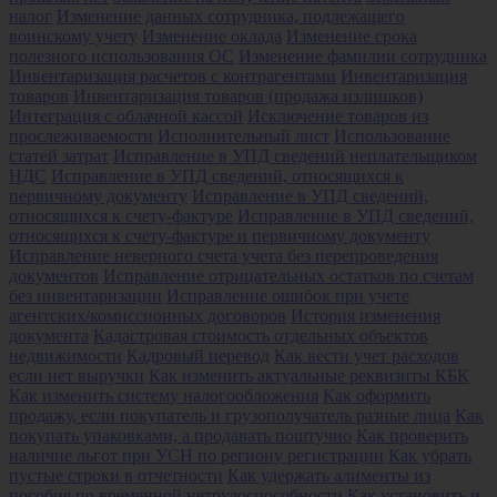
налог
Изменение данных сотрудника, подлежащего
воинскому учету
Изменение оклада
Изменение срока
полезного использования ОС
Изменение фамилии сотрудника
Инвентаризация расчетов с контрагентами
Инвентаризация
товаров
Инвентаризация товаров (продажа излишков)
Интеграция с облачной кассой
Исключение товаров из
прослеживаемости
Исполнительный лист
Использование
статей затрат
Исправление в УПД сведений неплательщиком
НДС
Исправление в УПД сведений, относящихся к
первичному документу
Исправление в УПД сведений,
относящихся к счету-фактуре
Исправление в УПД сведений,
относящихся к счету-фактуре и первичному документу
Исправление неверного счета учета без перепроведения
документов
Исправление отрицательных остатков по счетам
без инвентаризации
Исправление ошибок при учете
агентских/комиссионных договоров
История изменения
документа
Кадастровая стоимость отдельных объектов
недвижимости
Кадровый перевод
Как вести учет расходов
если нет выручки
Как изменить актуальные реквизиты КБК
Как изменить систему налогообложения
Как оформить
продажу, если покупатель и грузополучатель разные лица
Как
покупать упаковками, а продавать поштучно
Как проверить
наличие льгот при УСН по региону регистрации
Как убрать
пустые строки в отчетности
Как удержать алименты из
пособия по временной нетрудоспособности
Как установить и