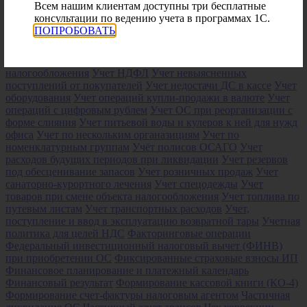
Всем нашим клиентам доступны три бесплатные
платы, НДФЛ и страховых взносов при смене объекта
консультации по ведению учета в программах 1С.
налогообложения УСН
Учет затрат на ДМС
Учет и
ПОПРОБОВАТЬ
корректировка остатков в ЕГАИС
Учет канцтоваров
Учет
майнинга криптовалюты
Учет малоценных объектов
Учет
материалов
Учет материалов при смене объекта
налогообложения
Учет НДФЛ
Учет невыясненных
поступлений от покупателей
Учет недостачи ДС в кассе
Учет
оборудования
Учет операций купли-продажи в валюте
Учет
операций с цифровым рублем
Учет ОС при реорганизации с
форме слияния
Учет питьевой воды и кулеров к ней для нужд
офиса
Учет по нескольким органазициям
Учет по
номенклатурным группам
Учёт полисов ОСАГО
Учет
расходов будущих периодов при ликвидации
Учет резервов
под обесценивание запасов
Учет розничных продаж
Учет
санаторно-курортного лечения
Учет спецодежды
Учет
товаров при смене объекта налогообложения
Учет топлива по
путевым листам
Учет транспортных расходов
Учет,
поступление и ввод в эксплуатацию возвратной тары
Учетная
политика для целей НДС
Факторинговые операции
Федеральный инвестиционный налоговый вычет (ФИНВ)
при приобретении ОС
Фиксированные страховые взносы ИП
Финансовое планирование и платежный календарь
Финансовый результат
Формирование кассовой книги (КО-4)
Формирование счет-фактуры налоговым агентом
Частичная