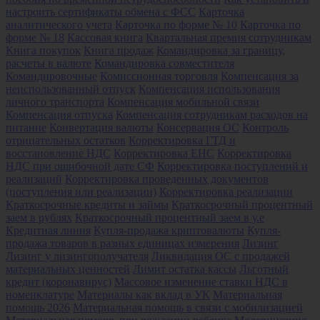
настроить сертификаты обмена с ФСС
Карточка
аналитического учета
Карточка по форме № 10
Карточка по
форме № 18
Кассовая книга
Квартальная премия сотрудникам
Книга покупок
Книга продаж
Командировка за границу,
расчеты в валюте
Командировка совместителя
Командировочные
Комиссионная торговля
Компенсация за
неиспользованный отпуск
Компенсация использования
личного транспорта
Компенсация мобильной связи
Компенсация отпуска
Компенсация сотрудникам расходов на
питание
Конвертация валюты
Консервация ОС
Контроль
отрицательных остатков
Корректировка ГТД и
восстановление НДС
Корректировка ЕНС
Корректировка
НДС при ошибочной дате СФ
Корректировка поступлений и
реализаций
Корректировка проведенных документов
(поступления или реализации)
Корректировка реализации
Краткосрочные кредиты и займы
Краткосрочный процентный
заем в рублях
Краткосрочный процентный заем в у.е
Кредитная линия
Купля-продажа криптовалюты
Купля-
продажа товаров в разных единицах измерения
Лизинг
Лизинг у лизингополучателя
Ликвидация ОС с продажей
материальных ценностей
Лимит остатка кассы
Льготный
кредит (коронавирус)
Массовое изменение ставки НДС в
номенклатуре
Материалы как вклад в УК
Материальная
помощь 2026
Материальная помощь в связи с мобилизацией