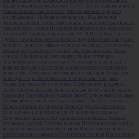
Корректировка задолженности
Корректировка реализации
Кредиторская задолженность в 1С:УТ
Лица с правом подписи
Маркетинговые мероприятия
Межфирменные продажи
(интеркампани)
Наборы номенклатуры
Направления
деятельности
Настройка заметок и напоминаний
Настройка и
создание вида сделки
Настройка печатных форм документов
отгрузки
Настройка прав пользователей
Настройка статусов
сделки
Настройка учета торговых представителей
Настройка
ценовых групп
Неотфактурованные поставки
Номенклатура
поставщика
Номенклатура, продаваемая совместно
Обзор
запасов
Обобщенный учет некачественного товараа
Одновременное открытие окон
Ответственное хранение с
правом продажи (со стороны поклажедателя)
Отключение
печати чека
Отражение коммерческих расходов
Отражение
операций с прослеживаемыми импортными товарами
Отражение расходов по зарплате
Оформление продажи в
кредит
Оценка рентабельности продаж
Передача товаров на
комиссию
Перемещение товаров между ордерными складами
Перемещение товаров между складами
Пересчет товаров
Печать этикеток и ценников
План продаж по категориям
План продаж по номенклатуре
Планирование продаж
Подарки покупателям
Подарочные сертификаты
Поиск и
устранение дублей
Покупка валюты
Политики учета серий и
настройка сроков годности товаров
Получение товаров с
ответственного хранения
Поступление активов
Поступление