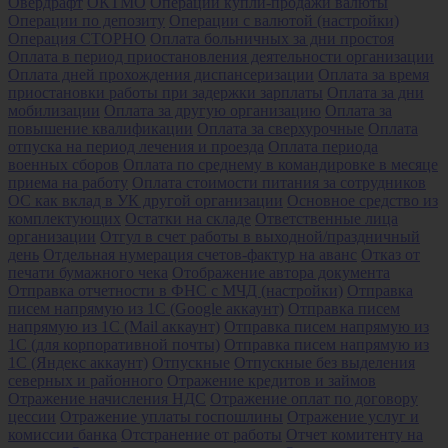
Овердрафт
ОКТМО
Операции купли-продажи валюты
Операции по депозиту
Операции с валютой (настройки)
Операция СТОРНО
Оплата больничных за дни простоя
Оплата в период приостановления деятельности организации
Оплата дней прохождения диспансеризации
Оплата за время
приостановки работы при задержки зарплаты
Оплата за дни
мобилизации
Оплата за другую организацию
Оплата за
повышение квалификации
Оплата за сверхурочные
Оплата
отпуска на период лечения и проезда
Оплата периода
военных сборов
Оплата по среднему в командировке в месяце
приема на работу
Оплата стоимости питания за сотрудников
ОС как вклад в УК другой организации
Основное средство из
комплектующих
Остатки на складе
Ответственные лица
организации
Отгул в счет работы в выходной/праздничный
день
Отдельная нумерация счетов-фактур на аванс
Отказ от
печати бумажного чека
Отображение автора документа
Отправка отчетности в ФНС с МЧД (настройки)
Отправка
писем напрямую из 1С (Google аккаунт)
Отправка писем
напрямую из 1С (Mail аккаунт)
Отправка писем напрямую из
1С (для корпоративной почты)
Отправка писем напрямую из
1С (Яндекс аккаунт)
Отпускные
Отпускные без выделения
северных и районного
Отражение кредитов и займов
Отражение начисления НДС
Отражение оплат по договору
цессии
Отражение уплаты госпошлины
Отражение услуг и
комиссии банка
Отстранение от работы
Отчет комитенту на