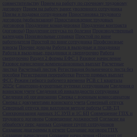
совместительству
Прием на работу по срочному трудовому
договору
Прием на работу ранее уволенного сотрудника
Призы и подарки сотрудникам
Приостановка трудового
договора (мобилизация)
Приостановление трудовых
договоров
Продление командировки
Продление контракта
(договора)
Продление отпуска по болезни
Производственный
календарь
Произвольные справки
Простой по вине
работодателя
Простой по вине сотрудника
Профсоюзные
взносы
Прочие доходы
Работа в выходные и праздники
Работа в выходные, праздники и сверхурочно
Работа
сверхурочно
Раздел 2 формы ЕФС 1
Разовое начисление
Разовое начисление компенсационных выплат
Расчетные
листки
Расчетный листок
Регистрация больничного листа без
пособия
Регистрация переработки
Реестр прямых выплат
ФСС
Режим гибкого рабочего времени
РСВ с 1 квартала
2025г
Санаторно-курортные путевки сотрудникам
Сведения о
воинском учете
Сведения об инвалидности сотрудника
Сведения об организации
Сверка с военным комиссариатом
Сверка с документами воинского учета
Северный отпуск
Северный отпуск при вахтовом методе работы
СЗВ-ТД
Синхронизация данных 1С ЗУП и 1С БП
Совмещение ГПХ и
трудового договора
Совмещение должностей
Согласие на
обработку перс данных
Создание групп сотрудников
Создание диаграммы в отчете
Создание договора ГПХ
Создание начисления
Создание начисления «Процент от