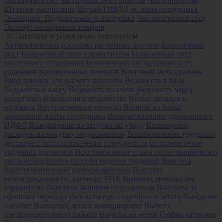
ликвидация ОС
Частичный зачет авансов
Чек коррекции
Штатное расписание
Штраф ГИБДД по вине сотрудника
Эквайринг. Подключение и настройка
Экологический сбор
Экспорт несырьевых товаров
1С:Зарплата и управление персоналом
Автоматическая рассылка расчетных листков
Больничный
лист
Больничный лист совместителя
Больничный лист
уволенного сотрудника
Больничный пострадавшего от
радиации
Бронирование позиций
Вахтовый метод работы
Ввод данных для расчета зарплаты
Ведомость в банк
Ведомость в кассу
Ведомость на счета
Ведомость через
раздатчика
Взыскания в ведомостях
Вилки окладов и
надбавок
Внутрисменные отпуска
Возврат из банка
заработной платы сотрудника
Возврат излишне удержанного
НДФЛ
Возвращение из отпуска по уходу
Возмещение
расходов на покупку медикаментов
Возобновление трудового
договора с мобилизованным сотрудником
Возобновление
трудовых договоров
Восстановление стажа после ошибочного
увольнения
Выбор способа ведения трудовой
Выплата
благотворительной помощи физлицу
Выплата
вознаграждения по договору ГПХ
Выплата дивидендов
учредителю
Выплаты бывшим сотрудникам
Выплаты за
прошлые периоды
Выплаты при сокращении штата
Выходное
пособие
Выходной день в командировке
Вычет с
предыдущего места работы
Вычеты на детей
График отпусков