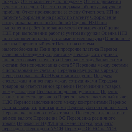
покупку
Отчет комитенту по продажам
Отчет о движении
денежных средств
Отчет по продажам, обороту, выручке и
прибыли
Отчет производства за смену
Отчетность ИП на
патенте
Оформление на работу по патенту
Оформление
сотрудника на неполный рабочий
Оценка НЗП при
выполнении работ (вне зависимости от выручки)
Оценка
НЗП при выполнении работ (с учетом выручки)
Оценка НПЗ
при выполнении работ (с этапами номенклатуры)
Ошибочные
оплаты
Партионный учет
Патентная система
налогообложения
Пени при просрочке платежа
Перевод
авансов в безнадежную дебиторку
Перевод сотрудника с
внешнего совместительства
Переводы между банковскими
счетами без использования счета 57
Переводы между счетами
с использованием счета 57
Передача имущества в аренду
Передача права на ФИНВ компании группы
Передача
спецодежды и инвентаря между сотрудниками
Передача
товаров на ответственное хранение
Перемещение товаров
между складами
Перенаем по договору лизинга
Перенос
аванса при смене договора
Перенос вычета, частичный вычет
НДС
Перенос задолженности между контрагентами
Перенос
остатков между организациями
Перенос убытка прошлых лет
Переоценка активов и обязательств
Переоценка депозитов и
займов валюте
Переоценка ОС
Переоценка розничного
товара
Перерасчет НДФЛ при смене статуса резидент/
нерезидент
Переход на АУСН
Переход с ОСНО на УСН