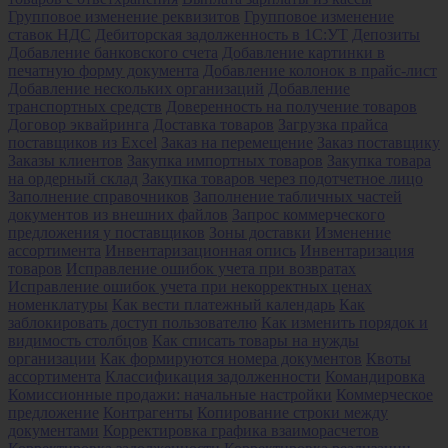
Групповое изменение реквизитов
Групповое изменение
ставок НДС
Дебиторская задолженность в 1С:УТ
Депозиты
Добавление банковского счета
Добавление картинки в
печатную форму документа
Добавление колонок в прайс-лист
Добавление нескольких организаций
Добавление
транспортных средств
Доверенность на получение товаров
Договор эквайринга
Доставка товаров
Загрузка прайса
поставщиков из Excel
Заказ на перемещение
Заказ поставщику
Заказы клиентов
Закупка импортных товаров
Закупка товара
на ордерный склад
Закупка товаров через подотчетное лицо
Заполнение справочников
Заполнение табличных частей
документов из внешних файлов
Запрос коммерческого
предложения у поставщиков
Зоны доставки
Изменение
ассортимента
Инвентаризационная опись
Инвентаризация
товаров
Исправление ошибок учета при возвратах
Исправление ошибок учета при некорректных ценах
номенклатуры
Как вести платежный календарь
Как
заблокировать доступ пользователю
Как изменить порядок и
видимость столбцов
Как списать товары на нужды
организации
Как формируются номера документов
Квоты
ассортимента
Классификация задолженности
Командировка
Комиссионные продажи: начальные настройки
Коммерческое
предложение
Контрагенты
Копирование строки между
документами
Корректировка графика взаиморасчетов