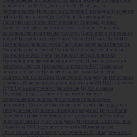
Материальная помощь при рождении ребенка
Модернизация
малоценного ОС
Модернизация ОС
Надбавка за
наставничество
Надбавка за подвижной (разъездной) характер
работы
Налог на имущество
Налог на сверхприбыль
Налоговые регистры формирования отчетных данных
Направления деятельности и статьи расходов
Настройка
заголовка для печатных форм счетов
Настройка и заполнение
КУДиР
Настройка интеграции с ЛК по ЕНС на сайте ФНС
Настройка кадрового учета
Настройка календаря отчетности
Настройка плана счетов
Настройка пользователей и прав
Настройка счетов учета
Настройка учетной политики
Настройки при формировании отчетов
Начальные остатки
основных средств
Начальные остатки по РБП
Начальные
остатки по счетам
Начисление алиментов
Начисление
амортизации ОС и НМА
Начисление дивидендов
Начисление
зарплаты
Начисление и оплата патента для ИП
НДС к вычету
НДФЛ для иностранных работников
НДФЛ с аванса
Недоимка, штрафы, пени по налогам и взносам
Незавершенное производство (оценка при выпуске
продукции)
Неотделимые улучшения в учете арендодателя
Неотделимые улучшения позиция арендатора
Неустойка за
нарушение сроков поставки, учет у покупателя
Неустойка за
просрочку аванса, учет у продавца
Неустойки, штрафы, пени
Новый код СФР (где найти и указать)
Номенклатура
Обеспечительный платеж
Обесценение ОС
Объединение ОС