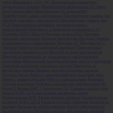
учета
Принятие к учету ОС
Приобретение импортных
подакцизных товаров
Приобретение малоценных ОС через
подотчетное лицо
Приобретение ОС в рассрочку
Приобретение сырья и материалов
Приобретение товаров для
оптовой торговли с постоплатой
Приобретение товаров при
УСН
Приостановка трудового договора в связи с
мобилизацией
Проверка и исправление нумерации в 1С
Проверка РНПТ
Прогул
Продажа доли в ООО
Продажа
излишков материалов
Продажа макулатуры
Продажа объекта
незавершенного строительства
Продажа ОС
Продажа ОС с
убытком
Пропуск регламентной операции
Пропущенные
документы прошлого года
Простой по вине работодателя
Простой по причинам, не зависящим от работодателя и
сотрудника
Процентный заем
Процентный заём от учредителя
Проценты на остаток денежных средств
Проценты по
кредитам и займам
Прямые производственные расходы
Путевые листы
Работа в праздничный или выходной день
Работа с маркетплейсами
Работа с самозанятыми
Разбивка
платежа в выписке
Разбивка платежа при перечислении ДС
Раздел 2 формы ЕФС 1
Разделение ОС
Разрывы страниц при
печати ТОРГ-12
Распределение косвенных затрат
Распределение НДС
Распределение прибыли
Распределение
расходов УСН и ПСН
Расходы будущих периодов
Расходы на
рекламу
Расходы на электроэнергию
Расчет себестоимости
Расчетные листки
Расчеты в разных иностранных валютах