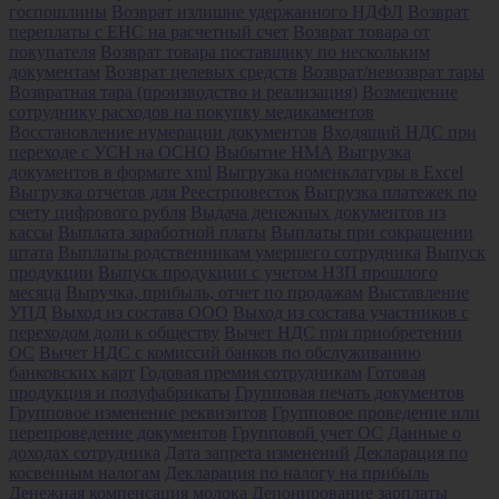
госпошлины
Возврат излишне удержанного НДФЛ
Возврат
переплаты с ЕНС на расчетный счет
Возврат товара от
покупателя
Возврат товара поставщику по нескольким
документам
Возврат целевых средств
Возврат/невозврат тары
Возвратная тара (производство и реализация)
Возмещение
сотруднику расходов на покупку медикаментов
Восстановление нумерации документов
Входящий НДС при
переходе с УСН на ОСНО
Выбытие НМА
Выгрузка
документов в формате xml
Выгрузка номенклатуры в Excel
Выгрузка отчетов для Реестрповесток
Выгрузка платежек по
счету цифрового рубля
Выдача денежных документов из
кассы
Выплата заработной платы
Выплаты при сокращении
штата
Выплаты родственникам умершего сотрудника
Выпуск
продукции
Выпуск продукции с учетом НЗП прошлого
месяца
Выручка, прибыль, отчет по продажам
Выставление
УПД
Выход из состава ООО
Выход из состава участников с
переходом доли к обществу
Вычет НДС при приобретении
ОС
Вычет НДС с комиссий банков по обслуживанию
банковских карт
Годовая премия сотрудникам
Готовая
продукция и полуфабрикаты
Групповая печать документов
Групповое изменение реквизитов
Групповое проведение или
перепроведение документов
Групповой учет ОС
Данные о
доходах сотрудника
Дата запрета изменений
Декларация по
косвенным налогам
Декларация по налогу на прибыль
Денежная компенсация молока
Депонирование зарплаты