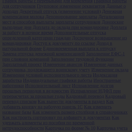
График работы с перерывами для кормления
Графики работы
для сотрудников
Групповое изменение реквизитов
Данные о
доходах
Декретный отпуск (изменение условий)
Денежная
компенсация молока
Депонирование зарплаты
Детализация
мест и способов выплаты зарплаты сотрудников
Донорские
выходные дни
Доплата до оклада при командировке
Доплата
за работу в ночное время
Дополнительные отпуска
определенной категории граждан
Досрочное возвращение из
командировки
Доступ к документу по ссылке
Доход в
натуральной форме
Единовременная выплата к отпуску
Замена отпуска денежной компенсацией
Заполнение ЕФС-1
при слиянии компаний
Заполнение трудовой функции
Зарплатный проект
Изменение авансов
Изменение данных
сотрудника, подлежащего воинскому учету
Изменение оклада
Изменение условий исполнительного листа
Индексация
заработка
Индивидуальные графики работы
Иностранные
работники
Исполнительный лист
Исправление долгов
прошлых периодов в ведомостях
Исправление НДФЛ при
перерасчетах за прошлые годы
Кадровый перевод
Кадровый
перевод списком
Как вынести документы в раздел
Как
добавить кнопку на рабочую панель 1С
Как изменить
название базы
Как изменить размер столбцов в справочниках
Как настроить сортировку по алфавиту в документах
Как
удержать алименты из пособия по временной
нетрудоспособности
Карточка по форме № 10
Карточка учета