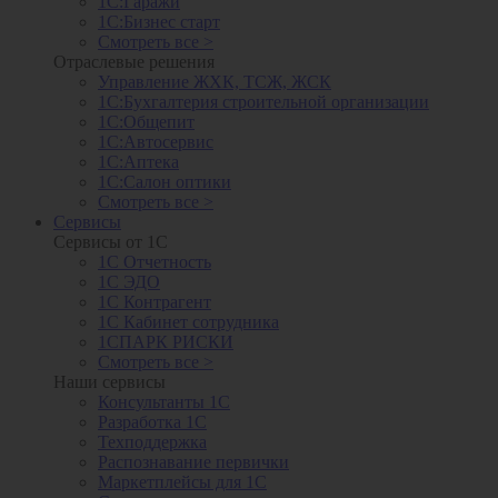
1С:Гаражи
1С:Бизнес старт
Смотреть все >
Отраслевые решения
Управление ЖХК, ТСЖ, ЖСК
1С:Бухгалтерия строительной организации
1С:Общепит
1С:Автосервис
1С:Аптека
1С:Салон оптики
Смотреть все >
Сервисы
Сервисы от 1С
1С Отчетность
1С ЭДО
1С Контрагент
1С Кабинет сотрудника
1СПАРК РИСКИ
Смотреть все >
Наши сервисы
Консультанты 1С
Разработка 1С
Техподдержка
Распознавание первички
Маркетплейсы для 1С