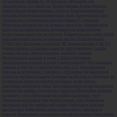
организации (форма № 18)
Команда «Функции для
технического специалиста»
Командировка
Командировка
совместителя
Командировка списком
Компенсационные
выплаты
Компенсация мобильной связи
Компенсация при
увольнении сотрудникам проработавшим 5,5 месяцев
Компенсация расходов на личный транспорт
Компенсация
расходов на приобретение медикаментов
Компенсация
сотрудникам расходов на питание
Корректировка начислений
при изменении оклада в середине месяца
Корректировка
НДФЛ при частичных выплатах ЗП
Корректировка СЗВ-ТД
Корректировка страховых взносов при изменении тарифа
задним числом
Личные вычеты
Лишение премии
Материальная помощь в связи с бракосочетанием
Материальная помощь в связи с мобилизацией
Материальная
помощь к отпуску в базе среднего как 1/12
Материальная
помощь родственнику умершего сотрудника
Медицинский
осмотр и диспансеризация
Надбавка за вредность
Надбавка за
подвижной характер работы
Надбавки за вредность
Настройка воинского учета
Настройка округления
Настройка
премии
Настройка стандартных вычетов
Настройки ведения
воинского учета
Начальная настройка (кадровый учет)
Начальная настройка (предварительный этап)
Начальная
настройка (расчет заработной платы)
Начальная штатная
расстановка
Начисление аванса
Начисление зарплаты и
взносов
Начисление отпускных при шестидневке
Начисление