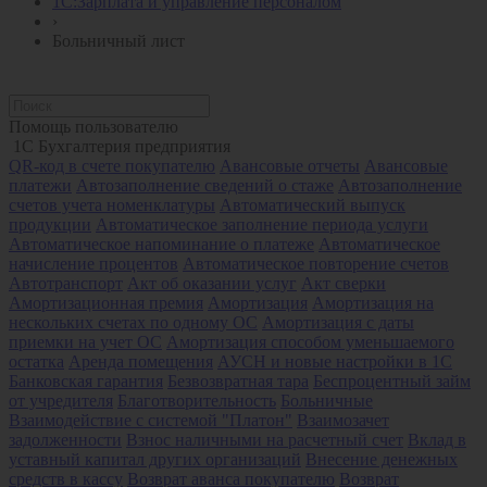
1С:Зарплата и управление персоналом
›
Больничный лист
Помощь пользователю
1С Бухгалтерия предприятия
QR-код в счете покупателю
Авансовые отчеты
Авансовые
платежи
Автозаполнение сведений о стаже
Автозаполнение
счетов учета номенклатуры
Автоматический выпуск
продукции
Автоматическое заполнение периода услуги
Автоматическое напоминание о платеже
Автоматическое
начисление процентов
Автоматическое повторение счетов
Автотранспорт
Акт об оказании услуг
Акт сверки
Амортизационная премия
Амортизация
Амортизация на
нескольких счетах по одному ОС
Амортизация с даты
приемки на учет ОС
Амортизация способом уменьшаемого
остатка
Аренда помещения
АУСН и новые настройки в 1С
Банковская гарантия
Безвозвратная тара
Беспроцентный займ
от учредителя
Благотворительность
Больничные
Взаимодействие с системой "Платон"
Взаимозачет
задолженности
Взнос наличными на расчетный счет
Вклад в
уставный капитал других организаций
Внесение денежных
средств в кассу
Возврат аванса покупателю
Возврат