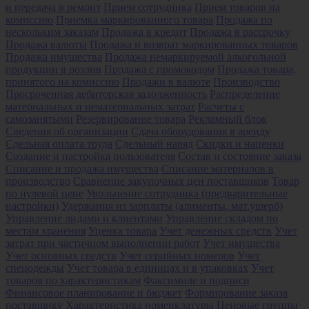
и передача в ремонт
Прием сотрудника
Прием товаров на
комиссию
Приемка маркированного товара
Продажа по
нескольким заказам
Продажа в кредит
Продажа в рассрочку
Продажа валюты
Продажа и возврат маркированных товаров
Продажа имущества
Продажа немаркируемой алкогольной
продукции в розлив
Продажа с промокодом
Продажа товара,
принятого на комиссию
Продажи в валюте
Производство
Просроченная дебиторская задолженность
Распределение
материальных и нематериальных затрат
Расчеты с
самозанятыми
Резервирование товара
Рекламный блок
Сведения об организации
Сдача оборудования в аренду
Сдельная оплата труда
Сдельный наряд
Скидки и наценки
Создание и настройка пользователя
Состав и состояние заказа
Списание и продажа имущества
Списание материалов в
производство
Сравнение закупочных цен поставщиков
Товар
по нулевой цене
Увольнение сотрудника (предварительные
настройки)
Удержания из зарплаты (алименты, мат.ущерб)
Управление лидами и клиентами
Управление складом по
местам хранения
Уценка товара
Учет денежных средств
Учет
затрат при частичном выполнении работ
Учет имущества
Учет основных средств
Учет серийных номеров
Учет
спецодежды
Учет товара в единицах и в упаковках
Учет
товаров по характеристикам
Факсимиле и подписи
Финансовое планирование и бюджет
Формирование заказа
поставщику
Характеристика номенклатуры
Ценовые группы