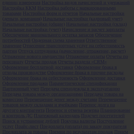
единиц измерения
Настройка видов начислений и удержаний
Настройка ККМ
Настройка работы с маркированными
товарами
Настройки форм и отчетов
Начальные настройки
(деньги, компания)
Начальные настройки (кадровый учет)
Начальные настройки (общие)
Начальные настройки (склад)
Начальные настройки (учет)
Начисление и расчет зарплаты
Обеспечение минимального остатка запасов
Обеспечение
потребностей
Ордерная схема хранения
Ответственное
хранение
Отнесение транспортных услуг на себестоимость
партии
Отпуск сотрудника (начисление, отражение, расчет)
Отражение нового имущества
Отражение оплаты
Отчеты по
персоналу
Отчеты продаж
Отчеты раздела «CRM»
Оформление бесплатной доставки
Оформление брака в
отходы производстве
Оформление брака в прочие расходы
Оформление брака на себестоимость
Оформление доставки
Оформление продажи
Параметрические спецификации
Партионный учет
Передача спецодежды в эксплуатацию
Передача товара между организациями
Передача товара на
комиссию
Перемещение денег между счетами
Перемещение
товаров между складами и ячейками
Перенос долга на
другого контрагента
Перенос и отмена резерва
Планирование
и контроль ДС
Платежный календарь
Подсчет посетителей
Поиск и устранение дублей
Покупка валюты
Поступление
услуг
Прайс-лист
Предоплата (оплата) по заказу покупателя
Предоплата за товары
Премии по результатам продаж
Прием