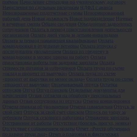
премии
Начисление стипендии по ученическому договору
Начисления по сдельным расценкам
НДФЛ с аванса
Невозвращенные подотчетные суммы
Ненормированный
рабочий день
Новая должность
Новое подразделение
Ночные
и вечерние смены
Общие сведения
Объединение задвоенных
сотрудников
Оплата в период приостановления деятельности
организации
Оплата дней ухода за детьми-инвалидами
Оплата за период повышения квалификации
Оплата
командировки в отдельные регионы
Оплата отпуска с
последующим увольнением
Оплата по среднему в
командировке в месяце приема на работу
Оплата
приостановки работы при задержке зарплаты
Оплата
стоимости питания за сотрудников
Оплата труда по схеме
«оклад и процент от выручки»
Оплата труда по схеме
«процент от выручки не менее оклада»
Оплата труда по схеме
«процент от выручки»
Оплачиваемый отпуск
Остатки
отпусков
Отгул
Отгул списком
Отдельные документы для
начислений
Отзыв согласия на обработку персональных
данных
Отзыв сотрудника из отпуска
Отмена командировки
Отмена приказа об увольнении
Отмена совмещения
Отпуск за
свой счет
Отпуск за свой счет списком
Отпуск по уходу за
ребенком
Отпуск сезонного работника
Отражение зарплаты
Отстранение от работы
Отсутствие (болезнь, прогул, неявка)
Отсутствие с сохранением оплаты
Отчет «Реестр обученных
по охране труда лиц»
Отчет о плановых и фактических