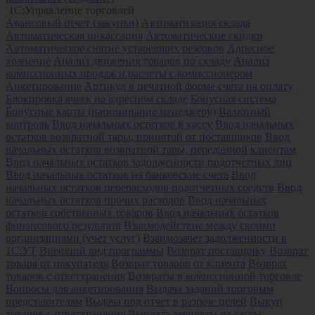
1С:Управление торговлей
Авансовый отчет (закупки)
Автоматизация склада
Автоматическая инкассация
Автоматические скидки
Автоматическое снятие устаревших резервов
Адресное
хранение
Анализ движения товаров по складу
Анализ
комиссионных продаж и расчеты с комиссионером
Анкетирование
Артикул в печатной форме счета на оплату
Блокировка ячеек на адресном складе
Бонусная система
Бонусные карты (напоминание менеджеру)
Валютный
контроль
Ввод начальных остатков в кассу
Ввод начальных
остатков возвратной тары, принятой от поставщиков
Ввод
начальных остатков возвратной тары, переданной клиентам
Ввод начальных остатков задолженности подотчетных лиц
Ввод начальных остатков на банковские счета
Ввод
начальных остатков перерасходов подотчетных средств
Ввод
начальных остатков прочих расходов
Ввод начальных
остатков собственных товаров
Ввод начальных остатков
финансового результата
Взаимодействие между своими
организациями (учет услуг)
Взаимозачет задолженности в
1С:УТ
Внешний вид программы
Возврат поставщику
Возврат
товара от покупателя
Возврат товаров от клиента
Возврат
товаров с ответхранения
Возвраты в комиссионной торговле
Вопросы для анкетирования
Выдача заданий торговым
представителям
Выдача под отчет в разрезе целей
Выкуп
товаров с ответхранения
Выплата зарплаты из кассы