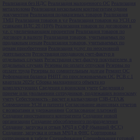
Реализация без НДС
Реализация малоценного ОС
Реализация
металлолома
Реализация нескольким контрагентам одним
документом
Реализация подакцизных товаров
Реализация
ТМЦ
Реализация товаров в у.е
Реализация товаров на УСН со
ставками НДС 20 (10)%
Реализация товаров по договорам в
у.е. с увеличивающим процентом
Реализация товаров по
договору в валюте
Реализация товаров, учитываемых по
продажным ценам
Реализация товаров, учитываемых по
ценам приобретения
Реализация услуг по неосновной
деятельности
Регистрация продавцом счет-фактур в
отдельных случаях
Регистрация счет-фактур покупателем, в
отдельных случаях
Резервы по оплате отпусков
Резервы по
оплате труда
Резервы по сомнительным долгам
Ремонт ОС
Реформация баланса
РНПТ по прослеживаемым ОС
РСВ с 1
квартала 2025г
Сборка малоценного объекта из
комплектующих
Сведения о воинском учете
Сведения о
приеме или увольнении сотрудников, подлежащих воинскому
учету
Себестоимость - расчет и калькуляция
СЗВ-СТАЖ
Совмещение УСН и патента
Согласование авансовых отчетов
с возвратами и удержаниями
Согласование платежей
Создание иностранного контрагента
Создание новой
организации
Создание обособленного подразделения
Создание, загрузка и отзыв МЧД в СФР (бывший ФСС)
Создание, загрузка и отзыв МЧД в ФНС
Сортировка
сотрудников в табеле
Спецификация
Спецификация готовой