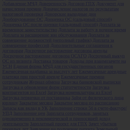
Добавление МЧД
Доверенность
Договор ГПХ
Документ для
начисления премии
Доначисление налогов по результатам
налоговой проверки
Донорские выходные дни
Дооборудование ОС
Дооценка ОС (сальдовый способ)
Дооценка ОС после оценки (сальдовый способ)
Доплата за
временное заместительство
Доплата за работу в ночное время
Доплата за расширение зон обслуживания
Доплата за
совмещение должностей (неполный график)
Доплата за
совмещение профессий
Дополнительные соглашения к
договорам
Досрочное расторжение договора аренды
Досрочное расторжение договора ОСАГО
Досрочный выкуп
ОС из лизинга
Доставка товаров
Доходы при взаимозачете на
УСН
Единая форма МЧД для государственных органов
Ежемесячная надбавка за выслугу лет
Ежемесячные арендные
платежи при простой аренде
Ежемесячные премии
сотрудникам
Журнал обмена
Загрузка банковской выписки
Загрузка и обновление форм статотчетности
Загрузка
контрагентов из Excel
Загрузка номенклатуры из Excel
Загрузка первички от поставщика
Займ от физического лица
юрлицу
Закрытие месяца
Закрытие месяца по расписанию
Запасы как вклад в УК
Заполнение строки 5б в счете-фактуре/
УПД
Заполнение цен
Зарплата сотрудников, занятых
одновременно в некоммерческой и приносящей доход
деятельности
Зарплатный проект для ГПХ
Зачет убытков
прошлых лет
Заявление на получение патента
Земельный