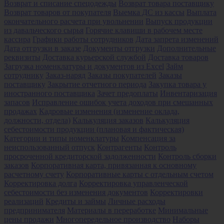
Возврат и списание спецодежды
Возврат товара поставщику
Возврат товаров от покупателя
Выемка ДС из кассы
Выплата
окончательного расчета при увольнении
Выпуск продукции
из давальческого сырья
Горячие клавиши в рабочем месте
кассира
Графики работы сотрудников
Дата запрета изменений
Дата отгрузки в заказе
Документы отгрузки
Дополнительные
реквизиты
Доставка курьерской службой
Доставка товаров
Загрузка номенклатуры и документов из Excel
Займ
сотруднику
Заказ-наряд
Заказы покупателей
Заказы
поставщику
Закрытие отчетного периода
Закупка товара у
иностранного поставщика
Зачет предоплаты
Инвентаризация
запасов
Исправление ошибок учета доходов при смешанных
продажах
Кадровые изменения (изменение оклада,
должности, отдела)
Калькуляция заказов
Калькуляция
себестоимости продукции (плановая и фактическая)
Категории и типы номенклатуры
Компенсация за
неиспользованный отпуск
Контрагенты
Контроль
просроченной кредиторской задолженности
Контроль сборки
заказов
Корпоративная карта, привязанная к основному
расчетному счету
Корпоративные карты с отдельным счетом
Корректировка долга
Корректировка управленческой
себестоимости без изменения документов
Корректировки
реализаций
Кредиты и займы
Личные расходы
предпринимателя
Материалы в переработке
Минимальные
цены продажи
Многопередельное производство
Наборы