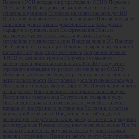
Переход с УСН доходы минус расходы на ОСНО
Переход с
УСН на ОСН
Периодическое выставление счетов
Печать
этикеток и ценников
Платежки на уплату налогов для ИП
Платежное поручение (оплата поставщику)
Погашение ранее
списанной дебиторской задолженности
Подбор адресов
маршрута в путевом листе
Пожертвования
Поиск и
устранение дублей
Покрытый аккредитив
Покупка
автомобиля у физического лица
Покупка доли в УК
Покупка
ОС бывших в эксплуатации
Покупка товаров для розничной
торговли
Покупка услуг через агента
Получение права на
ФИНВ от компании группы
Получение страхового
возмещения и ремонт автомобиля по КАСКО
Получение
страхового возмещения и ремонт автомобиля по ОСАГО
Помощь от учредителя
Порядок расчета аванса
Пособие по
нетрудоспособности
Поступление дополнительных расходов
Поступление и ввод в эксплуатацию ОС
Поступление оплаты
от покупателя
Поступление от иностранного поставщика
Поступление товара склад
Поступление товаров и услуг
Поступление товаров на несколько складов
Поступление
товаров от иностранного поставщика
Пояснения в составе
упрощенной отчетности
Предоставление займа другой
организации
Представительские расходы
Премия к празднику
для сотрудников
Премия сотруднику после увольнения
Приём
на работу
Прием на работу бывшего сотрудника
Призы и
подарки сотрудникам
Принцип работы счетов бухгалтерского