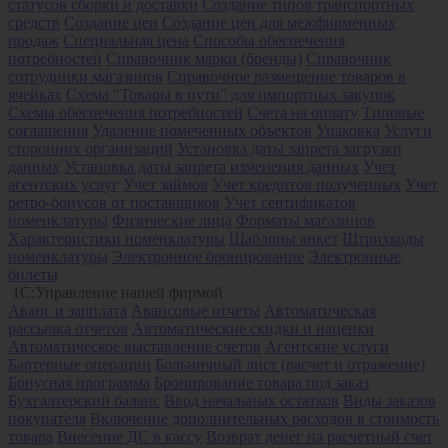
статусов сборки и доставки
Создание типов транспортных
средств
Создание цен
Создание цен для межфирменных
продаж
Специальная цена
Способы обеспечения
потребностей
Справочник марки (бренды)
Справочник
сотрудники магазинов
Справочное размещение товаров в
ячейках
Схема "Товары в пути" для импортных закупок
Схемы обеспечения потребностей
Счета на оплату
Типовые
соглашения
Удаление помеченных объектов
Упаковка
Услуги
сторонних организаций
Установка даты запрета загрузки
данных
Установка даты запрета изменения данных
Учет
агентских услуг
Учет займов
Учет кредитов полученных
Учет
ретро-бонусов от поставщиков
Учет сертификатов
номенклатуры
Физические лица
Форматы магазинов
Характеристики номенклатуры
Шаблоны анкет
Штрихкоды
номенклатуры
Электронное бронирование
Электронные
билеты
1С:Управление нашей фирмой
Аванс и зарплата
Авансовые отчеты
Автоматическая
рассылка отчетов
Автоматические скидки и наценки
Автоматическое выставление счетов
Агентские услуги
Бартерные операции
Больничный лист (расчет и отражение)
Бонусная программа
Бронирование товара под заказ
Бухгалтерский баланс
Ввод начальных остатков
Виды заказов
покупателя
Включение дополнительных расходов в стоимость
товара
Внесение ДС в кассу
Возврат денег на расчетный счет