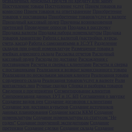
безналичных денежных средств по кредиту или займу
Поступление товара
Поступление услуг
Прием товаров на
комиссию
Прием товаров на ответхранение
Приобретение
товаров у поставщика
Приобретение товаров/услуг в валюте
Приходный кассовый ордер
Причины возникновения
претензий
Проведение опросов
Продажа в рассрочку
Продажа валюты
Продажа набора номенклатуры
Продажа
товаров хранителю
Работа с валютой (настройки, курсы,
счета, касса)
Работа с самозанятыми в 1С:УТ
Разделение
складов при одной номенклатуре
Размещение товара в
ячейках адресного склада
Рассылка отчетов
Расходный
кассовый ордер
Расходы по доставке
Расхождения с
поставщиком
Расчеты и сверка с клиентами
Расчеты и сверка
с поставщиками
Реализация и возврат комиссионного товара
Реализация по нескольким заказам клиента
Реализация товара
с ордерного склада
Реализация товаров/услуг в валюте
Роли
контактных лиц
Ручные скидки
Сборка и разборка товаров
Сведения о предприятии
Сегментирование клиентов
Синхронизация данных 1УТ и 1С БП
Соглашения о закупке
Создание видов цен
Создание договоров с клиентами
Создание зон доставки курьеров
Создание источников
данных планирования
Создание кассы ККМ
Создание
номенклатуры
Создание номенклатуры со статусом "Не
годен"
Создание поручений экспедиторам
Создание
претензии
Создание сделки
Создание склада
Создание