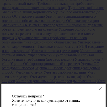
Транспортный налог
Требование накладная
Требование-
накладная по остаткам товара на складе
Туристический налог
Увеличение ликвидационного оценочного обязательства до
ввода ОС в эксплуатацию
Увеличение ликвидационного
оценочного обязательства после ввода ОС в эксплуатацию
Увеличение УК за счет нераспределенной прибыли
Удаление
объекта помеченного на удаление
Удаление ошибочного
документа реализации и аннулирование записи в книге
продаж
Удержание членских профсоюзных взносов
Уменьшение ликвидационного обязательства
Универсальный
отчет задолженности
Упаковки номенклатуры
УПД (создание
и корректировка)
Уплата налога за третье лицо
Уплата налога
третьим лицом
Управленческий учет
Уставный капитал
Уступка права требования (договор цессии)
Утилизационный
сбор
Уценка ОС (пропорциональный пересчет)
Уценка ОС
(сальдовый способ)
Уценка ОС после дооценки (сальдовый
способ)
Учебный отпуск
Учет автомобильных шин
Учет
агентских услуг
Учет административных штрафов
Учет
акцизов
Учет арендованных ОС
Учет аренды помещения
Учет
безвозмездно полученного имущества
Учет билетов для
командировки
Учет бланков трудовых книжек
Учет ГСМ
Учет
давальческих материалов в строительстве
Учёт давальческого
Остались вопросы?
сырья у заказчика
Учет давальческого сырья у переработчика
Хотите получить консультацию от наших
Учет денежных документов
Учет денежных средств при
специалистов?
отзыве лицензии у банка
Учет запасов
Учет заработной