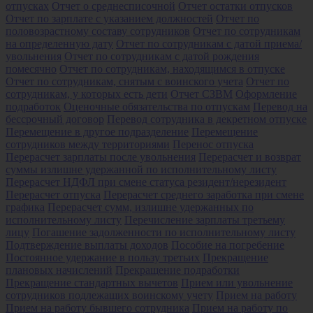
отпусках
Отчет о среднесписочной
Отчет остатки отпусков
Отчет по зарплате с указанием должностей
Отчет по
половозрастному составу сотрудников
Отчет по сотрудникам
на определенную дату
Отчет по сотрудникам с датой приема/
увольнения
Отчет по сотрудникам с датой рождения
помесячно
Отчет по сотрудникам, находящимся в отпуске
Отчет по сотрудникам, снятым с воинского учета
Отчет по
сотрудникам, у которых есть дети
Отчет СЗВМ
Оформление
подработок
Оценочные обязательства по отпускам
Перевод на
бессрочный договор
Перевод сотрудника в декретном отпуске
Перемещение в другое подразделение
Перемещение
сотрудников между территориями
Перенос отпуска
Перерасчет зарплаты после увольнения
Перерасчет и возврат
суммы излишне удержанной по исполнительному листу
Перерасчет НДФЛ при смене статуса резидент/нерезидент
Перерасчет отпуска
Перерасчет среднего заработка при смене
графика
Перерасчет сумм, излишне удержанных по
исполнительному листу
Перечисление зарплаты третьему
лицу
Погашение задолженности по исполнительному листу
Подтверждение выплаты доходов
Пособие на погребение
Постоянное удержание в пользу третьих
Прекращение
плановых начислений
Прекращение подработки
Прекращение стандартных вычетов
Прием или увольнение
сотрудников подлежащих воинскому учету
Прием на работу
Прием на работу бывшего сотрудника
Прием на работу по