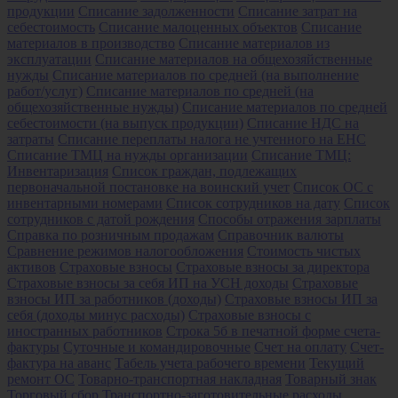
продукции
Списание задолженности
Списание затрат на
себестоимость
Списание малоценных объектов
Списание
материалов в производство
Списание материалов из
эксплуатации
Списание материалов на общехозяйственные
нужды
Списание материалов по средней (на выполнение
работ/услуг)
Списание материалов по средней (на
общехозяйственные нужды)
Списание материалов по средней
себестоимости (на выпуск продукции)
Списание НДС на
затраты
Списание переплаты налога не учтенного на ЕНС
Списание ТМЦ на нужды организации
Списание ТМЦ:
Инвентаризация
Список граждан, подлежащих
первоначальной постановке на воинский учет
Список ОС с
инвентарными номерами
Список сотрудников на дату
Список
сотрудников с датой рождения
Способы отражения зарплаты
Справка по розничным продажам
Справочник валюты
Сравнение режимов налогообложения
Стоимость чистых
активов
Страховые взносы
Страховые взносы за директора
Страховые взносы за себя ИП на УСН доходы
Страховые
взносы ИП за работников (доходы)
Страховые взносы ИП за
себя (доходы минус расходы)
Страховые взносы с
иностранных работников
Строка 5б в печатной форме счета-
фактуры
Суточные и командировочные
Счет на оплату
Счет-
фактура на аванс
Табель учета рабочего времени
Текущий
ремонт ОС
Товарно-транспортная накладная
Товарный знак
Торговый сбор
Транспортно-заготовительные расходы