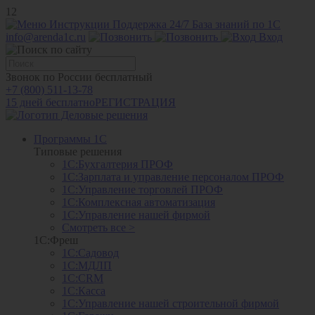
12
Инструкции
Поддержка 24/7
База знаний по 1С
info@arenda1c.ru
Вход
Звонок по России бесплатный
+7 (800) 511-13-78
15 дней бесплатно
РЕГИСТРАЦИЯ
Программы 1С
Типовые решения
1С:Бухгалтерия ПРОФ
1С:Зарплата и управление персоналом ПРОФ
1С:Управление торговлей ПРОФ
1С:Комплексная автоматизация
1С:Управление нашей фирмой
Смотреть все >
1С:Фреш
1С:Садовод
1С:МДЛП
1С:CRM
1С:Касса
1С:Управление нашей строительной фирмой