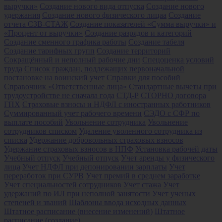
выручки»
Создание нового вида отпуска
Создание нового
удержания
Создание нового физического лицаа
Создание
отчета СЗВ-СТАЖ
Создание показателей «Сумма выручки» и
«Процент от выручки»
Создание разрядов и категорий
Создание сменного графика работы
Создание табеля
Создание тарифных групп
Создание территорий
Сокращённый и неполный рабочие дни
Спецоценка условий
труда
Список граждан, подлежащих первоначальной
постановке на воинский учет
Справки для пособий
Справочник «Ответственные лица»
Стандартные вычеты при
трудоустройстве не сначала года
СТД-Р
СТОРНО договора
ГПХ
Страховые взносы и НДФЛ с иностранных работников
Суммированный учет рабочего времени
СЭДО с СФР по
выплате пособий
Увольнение сотрудника
Увольнение
сотрудников списком
Удаление уволенного сотрудника из
списка
Удержание добровольных страховых взносов
Удержание страховых взносов в НПФ
Установка рабочей даты
Учебный отпуск
Учебный отпуск
Учет аренды у физического
лица
Учет НДФЛ при депонировании зарплаты
Учет
переработок при СУРВ
Учет премий в среднем заработке
Учет специальностей сотрудников
Учет стажа
Учет
удержаний по ИЛ при неполной занятости
Учет ученых
степеней и званий
Шаблоны ввода исходных данных
Штатное расписание (внесение изменений)
Штатное
расписание (создание)