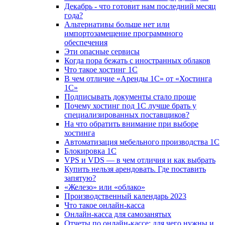
Декабрь - что готовит нам последний месяц
года?
Альтернативы больше нет или
импортозамещение программного
обеспечения
Эти опасные сервисы
Когда пора бежать с иностранных облаков
Что такое хостинг 1С
В чем отличие «Аренды 1С» от «Хостинга
1С»
Подписывать документы стало проще
Почему хостинг под 1С лучше брать у
специализированных поставщиков?
На что обратить внимание при выборе
хостинга
Автоматизация мебельного производства 1С
Блокировка 1С
VPS и VDS — в чем отличия и как выбрать
Купить нельзя арендовать. Где поставить
запятую?
«Железо» или «облако»
Производственный календарь 2023
Что такое онлайн-касса
Онлайн-касса для самозанятых
Отчеты по онлайн-кассе: для чего нужны и