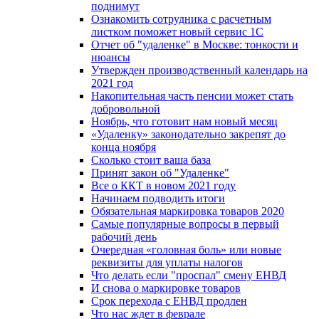
поднимут
Ознакомить сотрудника с расчетным
листком поможет новый сервис 1С
Отчет об "удаленке" в Москве: тонкости и
нюансы
Утвержден производственный календарь на
2021 год
Накопительная часть пенсии может стать
добровольной
Ноябрь, что готовит нам новый месяц
«Удаленку» законодательно закрепят до
конца ноября
Сколько стоит ваша база
Принят закон об "Удаленке"
Все о ККТ в новом 2021 году
Начинаем подводить итоги
Обязательная маркировка товаров 2020
Самые популярные вопросы в первый
рабочий день
Очередная «головная боль» или новые
реквизиты для уплаты налогов
Что делать если "проспал" смену ЕНВД
И снова о маркировке товаров
Срок перехода с ЕНВД продлен
Что нас ждет в феврале