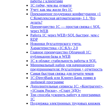
работы с клиентами
1С гибче, чем вы думаете
Учет: как мы жили без 1С
Прекращение поддержки конфигурации «1
С:Комплексная автоматизация» 1.1. Что
делать?
Преимущество 1С — простая связка с SQL
через WEB
Работа 1С через WEB+SQL быстрее, чем с
RDP
Новинки бухгалтерского учета.
Характеристика «1С:КА» 2.0
Главное преимущество Облачной 1С:
публикация базы в WEB
1С в облаке: стабильность работы в SQL
Минимальный набор для начинающего
предпринимателя: бухгалтерия + отчетность
Самая быстрая связка для печати чеков
1С:DirectBank или Клиент-Банк прямо в
любимой программе
Дополнительные сервисы 1С: «Контрагент»,
«1Спарк Риски», «Старт ЭДО»
Три способа ускорить работу в программах
1С
Поддержка электронных трудовых книжек