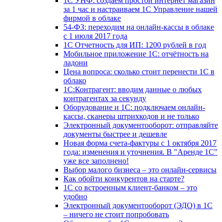
1С УНФ: создаём простой интернет магазин
за 1 час и настраиваем 1С Управление нашей
фирмой в облаке
54-ФЗ: переходим на онлайн-кассы в облаке
с 1 июля 2017 года
1С Отчетность для ИП: 1200 рублей в год
Мобильное приложение 1С: отчётность на
ладони
Цена вопроса: сколько стоит перенести 1С в
облако
1С:Контрагент: вводим данные о любых
контрагентах за секунду
Оборудование и 1С: подключаем онлайн-
кассы, сканеры штрихкодов и не только
Электронный документооборот: отправляйте
документы быстрее и дешевле
Новая форма счета-фактуры с 1 октября 2017
года: изменения и уточнения. В "Аренде 1С"
уже все заполнено!
Выбор малого бизнеса – это онлайн-сервисы
Как обойти конкурентов на старте?
1C со встроенным клиент-банком – это
удобно
Электронный документооборот (ЭДО) в 1С
– ничего не стоит попробовать