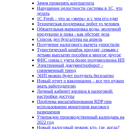
Зачем проверять контрагента
Нарушение целостности системы в 1С, что
делать
1С Fresh – что за «зверь» и с чем его едят
Техническая поддержка: робот vs человек
Обязательная маркировка воды, молочной
продукции и пива - как обстоят дела
Список дел бухгалтера на апрель
Получение налогового вычета упростили
Туристический кешбэк продлят, семьям с
детьми выплатят пособия и многое другое
ФНС сняла с учета более полумиллиона ИП
Электронный документооборот –
современный тренд
ЭЦП можно будет получить бесплатно
Новый отчет о вакцинации – все что нужно
знать работодателю
Личный кабинет юрлица в налоговой:
настройки доступа
Проблема масштабирования RDP при
использовании мониторов высокого
разрешения
Утвержден производственный календарь на
2022 год
Новый налоговый режим: кто, где, когда?