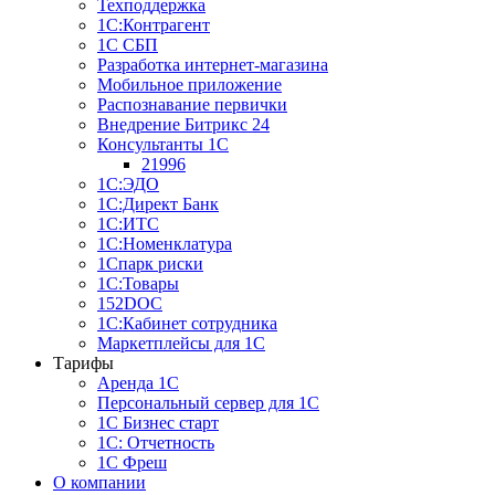
Техподдержка
1С:Контрагент
1С СБП
Разработка интернет-магазина
Мобильное приложение
Распознавание первички
Внедрение Битрикс 24
Консультанты 1С
21996
1С:ЭДО
1С:Директ Банк
1С:ИТС
1С:Номенклатура
1Спарк риски
1С:Товары
152DOC
1С:Кабинет сотрудника
Маркетплейсы для 1С
Тарифы
Аренда 1С
Персональный сервер для 1С
1С Бизнес старт
1С: Отчетность
1C Фреш
О компании