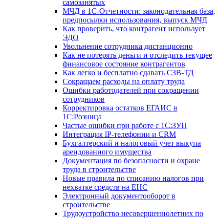
самозанятых
МЧД в 1С-Отчетности: законодательная база,
предпосылки использования, выпуск МЧД
Как проверить, что контрагент использует
ЭДО
Увольнение сотрудника дистанционно
Как не потерять деньги и отследить текущее
финансовое состояние контрагентов
Как легко и бесплатно сдавать СЗВ-ТД
Сокращаем расходы на оплату труда
Ошибки работодателей при сокращении
сотрудников
Корректировка остатков ЕГАИС в
1С:Розница
Частые ошибки при работе с 1С:ЗУП
Интеграция IP-телефонии и CRM
Бухгалтерский и налоговый учет выкупа
арендованного имущества
Документация по безопасности и охране
труда в строительстве
Новые правила по списанию налогов при
нехватке средств на ЕНС
Электронный документооборот в
строительстве
Трудоустройство несовершеннолетних по