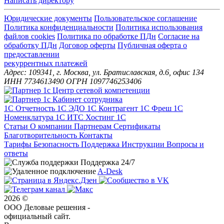
Написать директору
Юридические документы
Пользовательское соглашение
Политика конфиденциальности
Политика использования
файлов cookies
Политика по обработке ПДн
Cогласие на
обработку ПДн
Договор оферты
Публичная оферта о
предоставлении
рекуррентных платежей
Адрес: 109341, г. Москва, ул. Братиславская, д.6, офис 134
ИНН 7734613490 ОГРН 1097746253406
1С Отчетность
1С ЭДО
1С Контрагент
1С Фреш
1С
Номенклатура
1С ИТС
Хостинг 1С
Статьи
О компании
Партнерам
Сертификаты
Благотворительность
Контакты
Тарифы
Безопасность
Поддержка
Инструкции
Вопросы и
ответы
Поддержка 24/7
A-Desk
2026 ©
ООО Деловые решения -
официальный сайт.