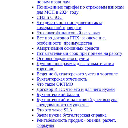
новым правилам
Пониженные тарифы по страховым взносам
для МСП в 2024 году
СИЗ и СиОС
Что делать при поступлении акта
камеральной проверки
Что такое финансовый результат
Все про договор ГПХ: заключение,
особенности, преимущества
Амортизация основных средств
Испытательный срок при приеме на работу
Основы бюджетного учета
Лучшие программы для автоматизации
торговли
Ведение бухгалтерского учета в торговле
Бухгалтерская отчетность
Что такое ОКТМО
Договор ИТС: что это и для чего нужен
Бухгалтерский баланс
Бухгалтерский и налоговый учет выкупа
арендованного имущества
Что это такое SLA
Зачем нужна бухгалтерская справка
Рентабельность продаж - оценка, расчет,
формулы