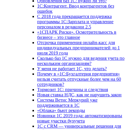
Обновления баз 1С: нужно ли это?
1С:Контрагент. Ввод контрагентов без
ошибок
С 2018 года прекращается поддержка
программы 1С:Зарплата и управление
персоналом в редакции 2.5
«1СПАРК Риски». Осмотрительность в
бизнесе – это главное
Отсрочка применения онлайн-касс для
индивидуальных предпринимателей до 1
июля 2019 года
Сколько баз 1C нужно для ведения учета по
нескольким организациям?
У меня не работает 1С, что делать?
Почему в «1С:Бухгалтерия предприятия»
нельзя считать отпускные более чем на 60
сотрудников?
Тормозит 1C: причины и следствия
Новая ставка НДС, как не нарушить закон
Система Ветис Меркурий уже
поддерживается в 1С
«Облака» бьют рекорды
Новинки 1С 2019 года: автоматизированы
новые участки бухучета
1С с CRM — универсальные решения для