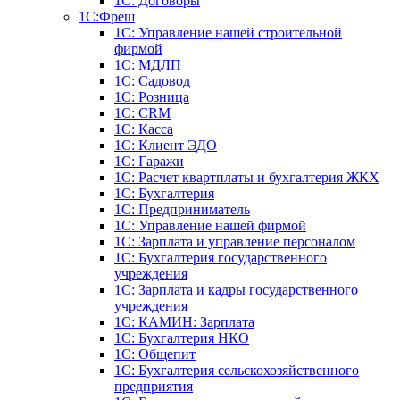
1С: Договоры
1С:Фреш
1С: Управление нашей строительной
фирмой
1С: МДЛП
1С: Садовод
1С: Розница
1C: CRM
1C: Касса
1С: Клиент ЭДО
1С: Гаражи
1C: Расчет квартплаты и бухгалтерия ЖКХ
1C: Бухгалтерия
1C: Предприниматель
1C: Управление нашей фирмой
1C: Зарплата и управление персоналом
1C: Бухгалтерия государственного
учреждения
1C: Зарплата и кадры государственного
учреждения
1C: КАМИН: Зарплата
1C: Бухгалтерия НКО
1С: Общепит
1С: Бухгалтерия сельскохозяйст­венного
предприятия