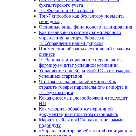
бухгалтерского учёта
1C: Фреш или 1С в облаке
Топ-7 способов как бухгалтеру повысить
свой доход
Основные виды финансового планирования
Как реализовать систему комплексного
управления на старте бизнеса в
1С:Управление нашей фирмой
Применение облачных технологий в малом
бизнесе
1C:Зарплата и управление персоналом -
формируем штат успешной компании
Управление нашей фирмой 1C - система для
успешных стартапов
Что такое параллельный импорт. Как
отразить товары параллельного импорта в
1С: Бухгалтерия
Какая система налогообложения подходит
ИП
Как ускорить обработку первичной
документации и при этом сэкономить
Маркетплейсы в «1С»: какие программы
подойдут?
«Управление торговлей» или «Розница» для