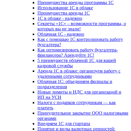
Преимущества аренды программы 1С
Использование 1С в облаке
Преимущества аренды 1С
1С в облаке - надежно
Секреты «1С» – возможности программы, о
которых вы не знали!
Облачная 1С - надежно
Как с помощью 1С контролировать работу
бухгалтера?
Как оптимизировать работу бухгалтера-
фрилансера? Арендуйте 1С!
5 преимуществ облачной 1С для вашей
кадровой службы
Аренда 1С в облаке: организуем работу с
удаленными сотрудниками
Облачная 1С: объединяем филиалы и
подразделения
Новые лимиты и НДС для организаций и
ИП на УСН
Налоги с подарков сотрудникам — как
платить
Принудительное закрытие ООО налоговыми
органами
Внедряем 1С для стартапа
Понятие и виды валютных ценностей: