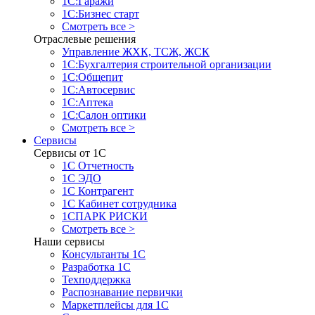
1С:Гаражи
1С:Бизнес старт
Смотреть все >
Отраслевые решения
Управление ЖХК, ТСЖ, ЖСК
1С:Бухгалтерия строительной организации
1С:Общепит
1С:Автосервис
1С:Аптека
1С:Салон оптики
Смотреть все >
Сервисы
Сервисы от 1С
1С Отчетность
1С ЭДО
1С Контрагент
1С Кабинет сотрудника
1СПАРК РИСКИ
Смотреть все >
Наши сервисы
Консультанты 1С
Разработка 1С
Техподдержка
Распознавание первички
Маркетплейсы для 1С