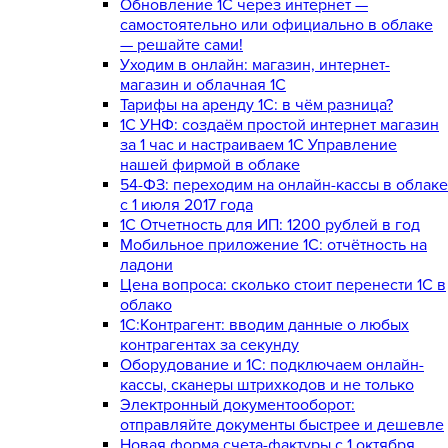
Обновление 1С через интернет —
самостоятельно или официально в облаке
— решайте сами!
Уходим в онлайн: магазин, интернет-
магазин и облачная 1С
Тарифы на аренду 1С: в чём разница?
1С УНФ: создаём простой интернет магазин
за 1 час и настраиваем 1С Управление
нашей фирмой в облаке
54-ФЗ: переходим на онлайн-кассы в облаке
с 1 июля 2017 года
1С Отчетность для ИП: 1200 рублей в год
Мобильное приложение 1С: отчётность на
ладони
Цена вопроса: сколько стоит перенести 1С в
облако
1С:Контрагент: вводим данные о любых
контрагентах за секунду
Оборудование и 1С: подключаем онлайн-
кассы, сканеры штрихкодов и не только
Электронный документооборот:
отправляйте документы быстрее и дешевле
Новая форма счета-фактуры с 1 октября