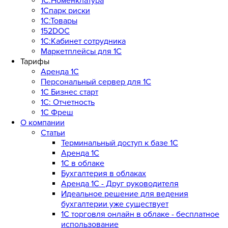
1С:Номенклатура
1Спарк риски
1С:Товары
152DOC
1С:Кабинет сотрудника
Маркетплейсы для 1С
Тарифы
Аренда 1С
Персональный сервер для 1С
1С Бизнес старт
1С: Отчетность
1C Фреш
О компании
Статьи
Терминальный доступ к базе 1С
Аренда 1С
1С в облаке
Бухгалтерия в облаках
Аренда 1С - Друг руководителя
Идеальное решение для ведения
бухгалтерии уже существует
1С торговля онлайн в облаке - бесплатное
использование