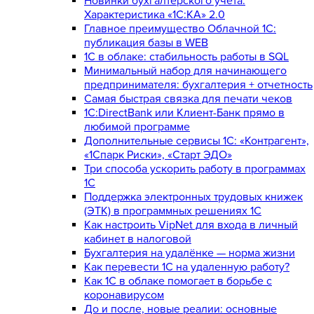
Новинки бухгалтерского учета.
Характеристика «1С:КА» 2.0
Главное преимущество Облачной 1С:
публикация базы в WEB
1С в облаке: стабильность работы в SQL
Минимальный набор для начинающего
предпринимателя: бухгалтерия + отчетность
Самая быстрая связка для печати чеков
1С:DirectBank или Клиент-Банк прямо в
любимой программе
Дополнительные сервисы 1С: «Контрагент»,
«1Спарк Риски», «Старт ЭДО»
Три способа ускорить работу в программах
1С
Поддержка электронных трудовых книжек
(ЭТК) в программных решениях 1С
Как настроить VipNet для входа в личный
кабинет в налоговой
Бухгалтерия на удалёнке — норма жизни
Как перевести 1С на удаленную работу?
Как 1С в облаке помогает в борьбе с
коронавирусом
До и после, новые реалии: основные