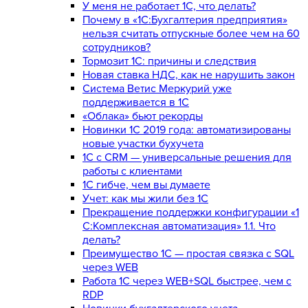
У меня не работает 1С, что делать?
Почему в «1С:Бухгалтерия предприятия»
нельзя считать отпускные более чем на 60
сотрудников?
Тормозит 1C: причины и следствия
Новая ставка НДС, как не нарушить закон
Система Ветис Меркурий уже
поддерживается в 1С
«Облака» бьют рекорды
Новинки 1С 2019 года: автоматизированы
новые участки бухучета
1С с CRM — универсальные решения для
работы с клиентами
1С гибче, чем вы думаете
Учет: как мы жили без 1С
Прекращение поддержки конфигурации «1
С:Комплексная автоматизация» 1.1. Что
делать?
Преимущество 1С — простая связка с SQL
через WEB
Работа 1С через WEB+SQL быстрее, чем с
RDP