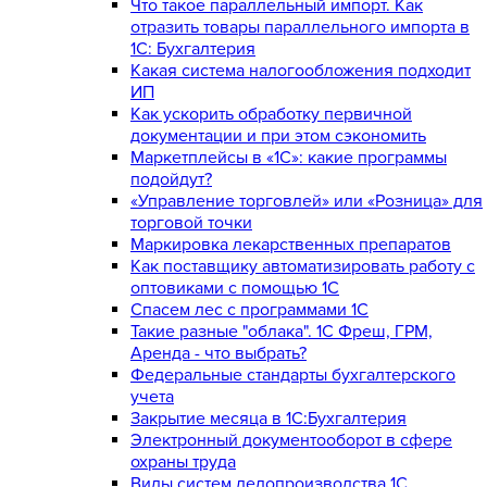
Что такое параллельный импорт. Как
отразить товары параллельного импорта в
1С: Бухгалтерия
Какая система налогообложения подходит
ИП
Как ускорить обработку первичной
документации и при этом сэкономить
Маркетплейсы в «1С»: какие программы
подойдут?
«Управление торговлей» или «Розница» для
торговой точки
Маркировка лекарственных препаратов
Как поставщику автоматизировать работу с
оптовиками с помощью 1С
Спасем лес с программами 1С
Такие разные "облака". 1С Фреш, ГРМ,
Аренда - что выбрать?
Федеральные стандарты бухгалтерского
учета
Закрытие месяца в 1С:Бухгалтерия
Электронный документооборот в сфере
охраны труда
Виды систем делопроизводства 1C