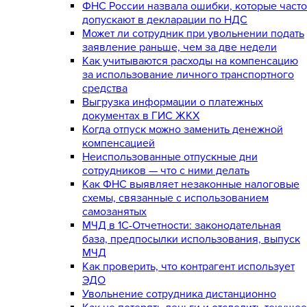
ФНС России назвала ошибки, которые часто
допускают в декларации по НДС
Может ли сотрудник при увольнении подать
заявление раньше, чем за две недели
Как учитываются расходы на компенсацию
за использование личного транспортного
средства
Выгрузка информации о платежных
документах в ГИС ЖКХ
Когда отпуск можно заменить денежной
компенсацией
Неиспользованные отпускные дни
сотрудников — что с ними делать
Как ФНС выявляет незаконные налоговые
схемы, связанные с использованием
самозанятых
МЧД в 1С-Отчетности: законодательная
база, предпосылки использования, выпуск
МЧД
Как проверить, что контрагент использует
ЭДО
Увольнение сотрудника дистанционно