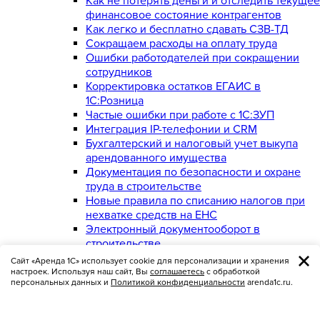
Как не потерять деньги и отследить текущее
финансовое состояние контрагентов
Как легко и бесплатно сдавать СЗВ-ТД
Сокращаем расходы на оплату труда
Ошибки работодателей при сокращении
сотрудников
Корректировка остатков ЕГАИС в
1С:Розница
Частые ошибки при работе с 1С:ЗУП
Интеграция IP-телефонии и CRM
Бухгалтерский и налоговый учет выкупа
арендованного имущества
Документация по безопасности и охране
труда в строительстве
Новые правила по списанию налогов при
нехватке средств на ЕНС
Электронный документооборот в
строительстве
Трудоустройство несовершеннолетних по
Сайт «Аренда 1С» использует cookie для персонализации и хранения
новым правилам
настроек. Используя наш сайт, Вы
соглашаетесь
с обработкой
персональных данных и
Политикой конфиденциальности
arenda1c.ru.
Пониженные тарифы по страховым взносам
для МСП в 2024 году
СИЗ и СиОС