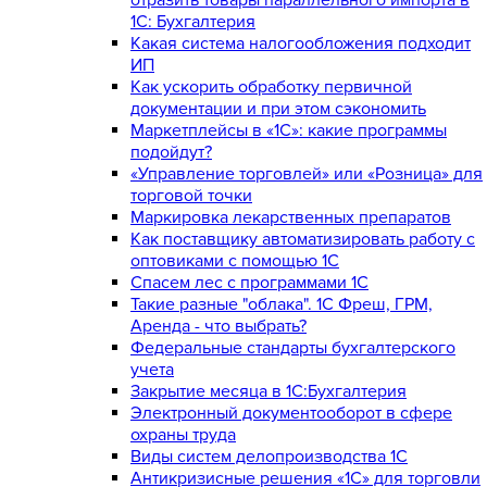
1С: Бухгалтерия
Какая система налогообложения подходит
ИП
Как ускорить обработку первичной
документации и при этом сэкономить
Маркетплейсы в «1С»: какие программы
подойдут?
«Управление торговлей» или «Розница» для
торговой точки
Маркировка лекарственных препаратов
Как поставщику автоматизировать работу с
оптовиками с помощью 1С
Спасем лес с программами 1С
Такие разные "облака". 1С Фреш, ГРМ,
Аренда - что выбрать?
Федеральные стандарты бухгалтерского
учета
Закрытие месяца в 1С:Бухгалтерия
Электронный документооборот в сфере
охраны труда
Виды систем делопроизводства 1C
Антикризисные решения «1С» для торговли