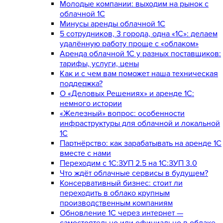
Молодые компании: выходим на рынок с
облачной 1С
Минусы аренды облачной 1С
5 сотрудников, 3 города, одна «1С»: делаем
удалённую работу проще с «облаком»
Аренда облачной 1С у разных поставщиков:
тарифы, услуги, цены
Как и с чем вам поможет наша техническая
поддержка?
О «Деловых Решениях» и аренде 1С:
немного истории
«Железный» вопрос: особенности
инфраструктуры для облачной и локальной
1С
Партнёрство: как зарабатывать на аренде 1С
вместе с нами
Переходим с 1С:ЗУП 2.5 на 1С:ЗУП 3.0
Что ждёт облачные сервисы в будущем?
Консервативный бизнес: стоит ли
переходить в облако крупным
производственным компаниям
Обновление 1С через интернет —
самостоятельно или официально в облаке