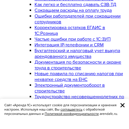
Как легко и бесплатно сдавать СЗВ-ТД
Сокращаем расходы на оплату труда
Ошибки работодателей при сокращении
сотрудников
Корректировка остатков ЕГАИС в
1С:Розница
Частые ошибки при работе с 1С:ЗУП
Интеграция IP-телефонии и CRM
Бухгалтерский и налоговый учет выкупа
арендованного имущества
Документация по безопасности и охране
труда в строительстве
Новые правила по списанию налогов при
нехватке средств на ЕНС
Электронный документооборот в
строительстве
Трудоустройство несовершеннолетних по
новым правилам
Сайт «Аренда 1С» использует cookie для персонализации и хранения
Пониженные тарифы по страховым взносам
настроек. Используя наш сайт, Вы
соглашаетесь
с обработкой
для МСП в 2024 году
персональных данных и
Политикой конфиденциальности
arenda1c.ru.
СИЗ и СиОС
Что делать при поступлении акта