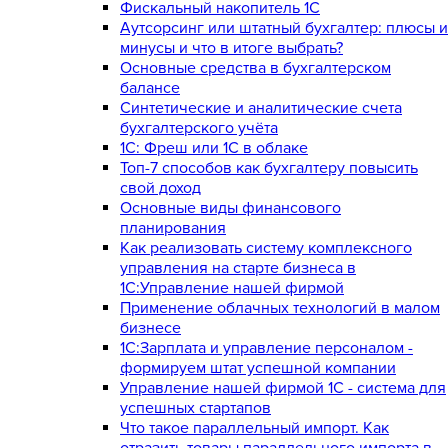
Фискальный накопитель 1С
Аутсорсинг или штатный бухгалтер: плюсы и
минусы и что в итоге выбрать?
Основные средства в бухгалтерском
балансе
Синтетические и аналитические счета
бухгалтерского учёта
1C: Фреш или 1С в облаке
Топ-7 способов как бухгалтеру повысить
свой доход
Основные виды финансового
планирования
Как реализовать систему комплексного
управления на старте бизнеса в
1С:Управление нашей фирмой
Применение облачных технологий в малом
бизнесе
1C:Зарплата и управление персоналом -
формируем штат успешной компании
Управление нашей фирмой 1C - система для
успешных стартапов
Что такое параллельный импорт. Как
отразить товары параллельного импорта в