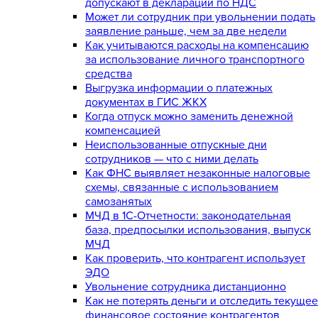
допускают в декларации по НДС
Может ли сотрудник при увольнении подать
заявление раньше, чем за две недели
Как учитываются расходы на компенсацию
за использование личного транспортного
средства
Выгрузка информации о платежных
документах в ГИС ЖКХ
Когда отпуск можно заменить денежной
компенсацией
Неиспользованные отпускные дни
сотрудников — что с ними делать
Как ФНС выявляет незаконные налоговые
схемы, связанные с использованием
самозанятых
МЧД в 1С-Отчетности: законодательная
база, предпосылки использования, выпуск
МЧД
Как проверить, что контрагент использует
ЭДО
Увольнение сотрудника дистанционно
Как не потерять деньги и отследить текущее
финансовое состояние контрагентов