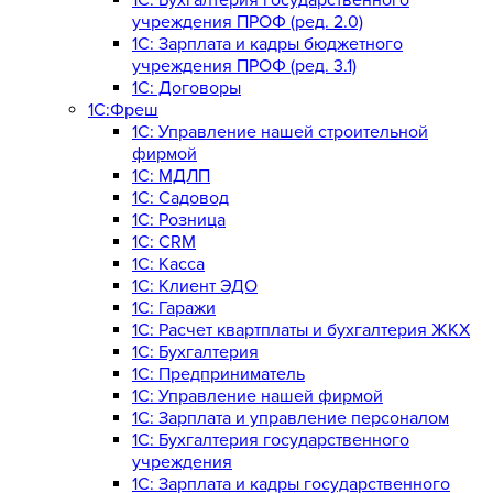
учреждения ПРОФ (ред. 2.0)
1C: Зарплата и кадры бюджетного
учреждения ПРОФ (ред. 3.1)
1С: Договоры
1С:Фреш
1С: Управление нашей строительной
фирмой
1С: МДЛП
1С: Садовод
1С: Розница
1C: CRM
1C: Касса
1С: Клиент ЭДО
1С: Гаражи
1C: Расчет квартплаты и бухгалтерия ЖКХ
1C: Бухгалтерия
1C: Предприниматель
1C: Управление нашей фирмой
1C: Зарплата и управление персоналом
1C: Бухгалтерия государственного
учреждения
1C: Зарплата и кадры государственного