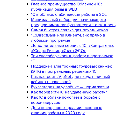
Главное преимущество Облачной 1С:
публикация базы в WEB
1С в облаке: стабильность работы в SQL
Минимальный набор для начинающего
предпринимателя: бухгалтерия + отчетность
Самая быстрая связка для печати чеков
1С:DirectBank или Клиент-Банк прямо в
любимой программе
Дополнительные сервисы 1С: «Контрагент»,
«1Спарк Риски», «Старт ЭДО»
Три способа ускорить работу в программах
1С
Поддержка электронных трудовых книжек
(ЭТК) в программных решениях 1С
Как настроить VipNet для входа в личный
кабинет в налоговой
Бухгалтерия на удалёнке — норма жизни
Как перевести 1С на удаленную работу?
Как 1С в облаке помогает в борьбе с
коронавирусом
До и после, новые реалии: основные
отличия работы в 2020 году