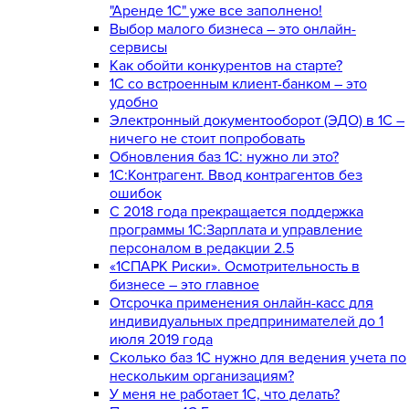
"Аренде 1С" уже все заполнено!
Выбор малого бизнеса – это онлайн-
сервисы
Как обойти конкурентов на старте?
1C со встроенным клиент-банком – это
удобно
Электронный документооборот (ЭДО) в 1С –
ничего не стоит попробовать
Обновления баз 1С: нужно ли это?
1С:Контрагент. Ввод контрагентов без
ошибок
С 2018 года прекращается поддержка
программы 1С:Зарплата и управление
персоналом в редакции 2.5
«1СПАРК Риски». Осмотрительность в
бизнесе – это главное
Отсрочка применения онлайн-касс для
индивидуальных предпринимателей до 1
июля 2019 года
Сколько баз 1C нужно для ведения учета по
нескольким организациям?
У меня не работает 1С, что делать?