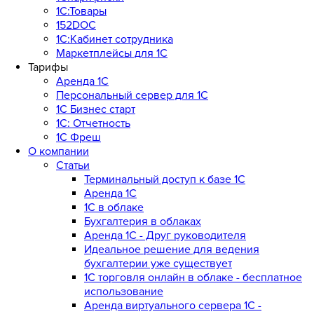
1С:Товары
152DOC
1С:Кабинет сотрудника
Маркетплейсы для 1С
Тарифы
Аренда 1С
Персональный сервер для 1С
1С Бизнес старт
1С: Отчетность
1C Фреш
О компании
Статьи
Терминальный доступ к базе 1С
Аренда 1С
1С в облаке
Бухгалтерия в облаках
Аренда 1С - Друг руководителя
Идеальное решение для ведения
бухгалтерии уже существует
1С торговля онлайн в облаке - бесплатное
использование
Аренда виртуального сервера 1С -