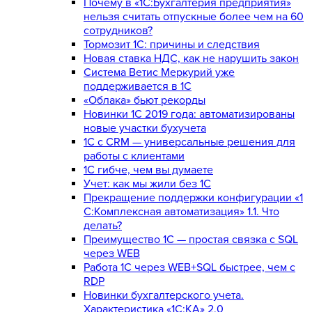
Почему в «1С:Бухгалтерия предприятия»
нельзя считать отпускные более чем на 60
сотрудников?
Тормозит 1C: причины и следствия
Новая ставка НДС, как не нарушить закон
Система Ветис Меркурий уже
поддерживается в 1С
«Облака» бьют рекорды
Новинки 1С 2019 года: автоматизированы
новые участки бухучета
1С с CRM — универсальные решения для
работы с клиентами
1С гибче, чем вы думаете
Учет: как мы жили без 1С
Прекращение поддержки конфигурации «1
С:Комплексная автоматизация» 1.1. Что
делать?
Преимущество 1С — простая связка с SQL
через WEB
Работа 1С через WEB+SQL быстрее, чем с
RDP
Новинки бухгалтерского учета.
Характеристика «1С:КА» 2.0