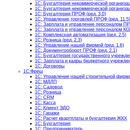
1С: Бухгалтерия некоммерческой организац
1С: Бухгалтерия некоммерческой организац
1C: Бухгалтерия ПРОФ (ред. 3.0)
1C: Управление торговлей ПРОФ (ред. 11.5
1C: Зарплата и управление персоналом ПРО
1C: Зарплата и управление персоналом КОР
1C: Комплексная автоматизация (ред. 2.5)
1С: Розница (ред. 2.3)
1С: Управление нашей фирмой (ред. 1.6)
1С: Документооборот ПРОФ (ред. 2.1)
1C: Бухгалтерия государственного учрежде
1C: Зарплата и кадры бюджетного учрежден
1С: Договоры
1С:Фреш
1С: Управление нашей строительной фирм
1С: МДЛП
1С: Садовод
1С: Розница
1C: CRM
1C: Касса
1С: Клиент ЭДО
1С: Гаражи
1C: Расчет квартплаты и бухгалтерия ЖКХ
1C: Бухгалтерия
1C: Предприниматель