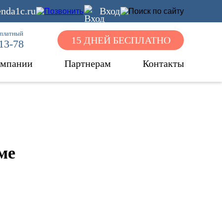
nda1c.ru
Вход
сплатный
15 ДНЕЙ БЕСПЛАТНО
-13-78
омпании
Партнерам
Контакты
ме