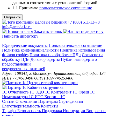
данных в соответствии с установленнй формой
Принимаю
пользовательское соглашение
Отправить
+7 (800) 511-13-78
info@arenda1c.ru
Заказать звонок
Написать директору
Юридические документы
Пользовательское соглашение
Политика конфиденциальности
Политика использования
файлов cookies
Политика по обработке ПДн
Cогласие на
обработку ПДн
Договор оферты
Публичная оферта о
предоставлении
рекуррентных платежей
Адрес: 109341, г. Москва, ул. Братиславская, д.6, офис 134
ИНН 7734613490 ОГРН 1097746253406
1С Отчетность
1С ЭДО
1С Контрагент
1С Фреш
1С
Номенклатура
1С ИТС
Хостинг 1С
Статьи
О компании
Партнерам
Сертификаты
Благотворительность
Контакты
Тарифы
Безопасность
Поддержка
Инструкции
Вопросы и
ответы