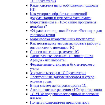
1С: Бухгалтерия
Какая система налогообложения подходит
ИП
Как ускорить обработку первичной
документации и при этом сэкономить
Маркетплейсы в «1С»: какие программы
подойдут?
«Управление торговлей» или «Розница» для
торговой точки
Маркировка лекарственных препаратов
Как поставщику автоматизировать работу с
оптовиками с помощью 1С
Спасем лес с программами 1С
Такие разные "облака". 1С Фреш, ГРМ,
Аренда - что выбрать?
Федеральные стандарты бухгалтерского
учета
Закрытие месяца в 1С:Бухгалтерия
Электронный документооборот в сфере
охраны труда
Виды систем делопроизводства 1C
Антикризисные решения «1С» для торговли
1С:УНФ поддерживает единый налоговый
платеж
Почему пользователи предпочитают