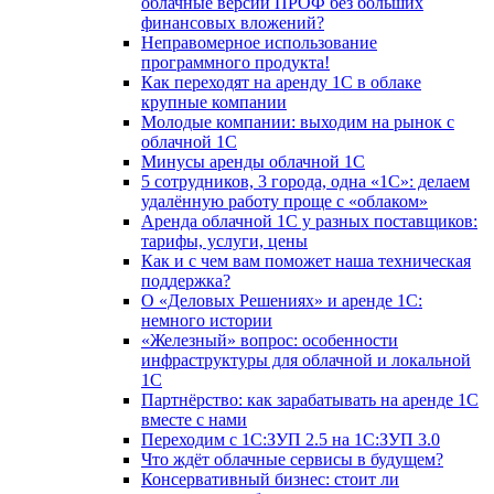
облачные версии ПРОФ без больших
финансовых вложений?
Неправомерное использование
программного продукта!
Как переходят на аренду 1С в облаке
крупные компании
Молодые компании: выходим на рынок с
облачной 1С
Минусы аренды облачной 1С
5 сотрудников, 3 города, одна «1С»: делаем
удалённую работу проще с «облаком»
Аренда облачной 1С у разных поставщиков:
тарифы, услуги, цены
Как и с чем вам поможет наша техническая
поддержка?
О «Деловых Решениях» и аренде 1С:
немного истории
«Железный» вопрос: особенности
инфраструктуры для облачной и локальной
1С
Партнёрство: как зарабатывать на аренде 1С
вместе с нами
Переходим с 1С:ЗУП 2.5 на 1С:ЗУП 3.0
Что ждёт облачные сервисы в будущем?
Консервативный бизнес: стоит ли