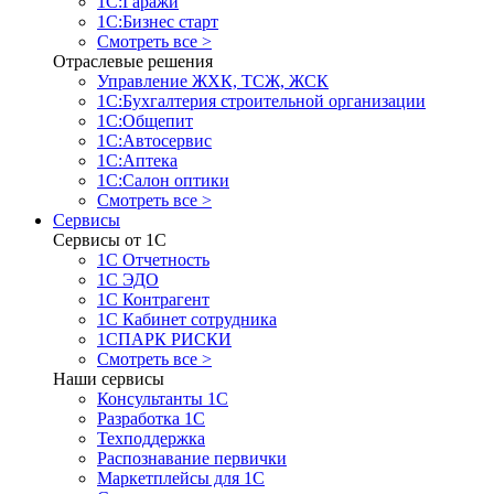
1С:Гаражи
1С:Бизнес старт
Смотреть все >
Отраслевые решения
Управление ЖХК, ТСЖ, ЖСК
1С:Бухгалтерия строительной организации
1С:Общепит
1С:Автосервис
1С:Аптека
1С:Салон оптики
Смотреть все >
Сервисы
Сервисы от 1С
1С Отчетность
1С ЭДО
1С Контрагент
1С Кабинет сотрудника
1СПАРК РИСКИ
Смотреть все >
Наши сервисы
Консультанты 1С
Разработка 1С
Техподдержка
Распознавание первички
Маркетплейсы для 1С