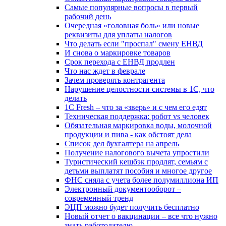
Самые популярные вопросы в первый
рабочий день
Очередная «головная боль» или новые
реквизиты для уплаты налогов
Что делать если "проспал" смену ЕНВД
И снова о маркировке товаров
Срок перехода с ЕНВД продлен
Что нас ждет в феврале
Зачем проверять контрагента
Нарушение целостности системы в 1С, что
делать
1С Fresh – что за «зверь» и с чем его едят
Техническая поддержка: робот vs человек
Обязательная маркировка воды, молочной
продукции и пива - как обстоят дела
Список дел бухгалтера на апрель
Получение налогового вычета упростили
Туристический кешбэк продлят, семьям с
детьми выплатят пособия и многое другое
ФНС сняла с учета более полумиллиона ИП
Электронный документооборот –
современный тренд
ЭЦП можно будет получить бесплатно
Новый отчет о вакцинации – все что нужно
знать работодателю