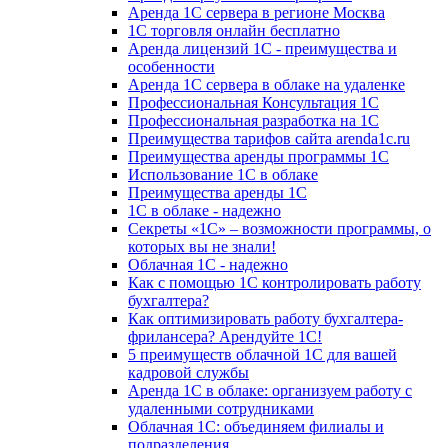
Аренда 1С сервера в регионе Москва
1С торговля онлайн бесплатно
Аренда лицензий 1С - преимущества и
особенности
Аренда 1С сервера в облаке на удаленке
Профессиональная Консультация 1С
Профессиональная разработка на 1С
Преимущества тарифов сайта arenda1c.ru
Преимущества аренды программы 1С
Использование 1С в облаке
Преимущества аренды 1С
1С в облаке - надежно
Секреты «1С» – возможности программы, о
которых вы не знали!
Облачная 1С - надежно
Как с помощью 1С контролировать работу
бухгалтера?
Как оптимизировать работу бухгалтера-
фрилансера? Арендуйте 1С!
5 преимуществ облачной 1С для вашей
кадровой службы
Аренда 1С в облаке: организуем работу с
удаленными сотрудниками
Облачная 1С: объединяем филиалы и
подразделения