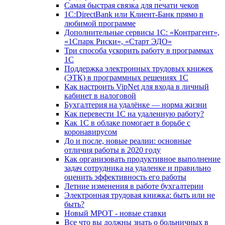
Самая быстрая связка для печати чеков
1С:DirectBank или Клиент-Банк прямо в
любимой программе
Дополнительные сервисы 1С: «Контрагент»,
«1Спарк Риски», «Старт ЭДО»
Три способа ускорить работу в программах
1С
Поддержка электронных трудовых книжек
(ЭТК) в программных решениях 1С
Как настроить VipNet для входа в личный
кабинет в налоговой
Бухгалтерия на удалёнке — норма жизни
Как перевести 1С на удаленную работу?
Как 1С в облаке помогает в борьбе с
коронавирусом
До и после, новые реалии: основные
отличия работы в 2020 году
Как организовать продуктивное выполнение
задач сотрудника на удаленке и правильно
оценить эффективность его работы
Летние изменения в работе бухгалтерии
Электронная трудовая книжка: быть или не
быть?
Новый МРОТ - новые ставки
Все что вы должны знать о больничных в