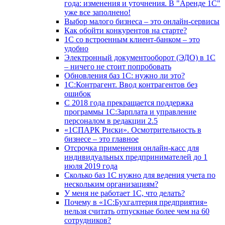
года: изменения и уточнения. В "Аренде 1С"
уже все заполнено!
Выбор малого бизнеса – это онлайн-сервисы
Как обойти конкурентов на старте?
1C со встроенным клиент-банком – это
удобно
Электронный документооборот (ЭДО) в 1С
– ничего не стоит попробовать
Обновления баз 1С: нужно ли это?
1С:Контрагент. Ввод контрагентов без
ошибок
С 2018 года прекращается поддержка
программы 1С:Зарплата и управление
персоналом в редакции 2.5
«1СПАРК Риски». Осмотрительность в
бизнесе – это главное
Отсрочка применения онлайн-касс для
индивидуальных предпринимателей до 1
июля 2019 года
Сколько баз 1C нужно для ведения учета по
нескольким организациям?
У меня не работает 1С, что делать?
Почему в «1С:Бухгалтерия предприятия»
нельзя считать отпускные более чем на 60
сотрудников?