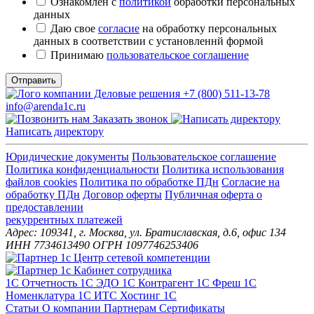
Ознакомлен с
политикой
обработки персональных
данных
Даю свое
согласие
на обработку персональных
данных в соответствии с установленнй формой
Принимаю
пользовательское соглашение
Отправить
+7 (800) 511-13-78
info@arenda1c.ru
Заказать звонок
Написать директору
Юридические документы
Пользовательское соглашение
Политика конфиденциальности
Политика использования
файлов cookies
Политика по обработке ПДн
Cогласие на
обработку ПДн
Договор оферты
Публичная оферта о
предоставлении
рекуррентных платежей
Адрес: 109341, г. Москва, ул. Братиславская, д.6, офис 134
ИНН 7734613490 ОГРН 1097746253406
1С Отчетность
1С ЭДО
1С Контрагент
1С Фреш
1С
Номенклатура
1С ИТС
Хостинг 1С
Статьи
О компании
Партнерам
Сертификаты