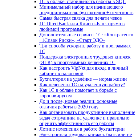
1С в облаке: стабильность работы в SQL
Минимальный набор для начинающего
предпринимателя: бухгалтерия + отчетность
Самая быстрая связка для печати чеков
1С:DirectBank или Клиент-Банк прямо в
любимой программе
Дополнительные сервисы 1С: «Контрагент»,
«1Спарк Риски», «Старт ЭДО»
Три способа ускорить работу в программах
1С
Поддержка электронных трудовых книжек
(ЭТК) в программных решениях 1С
Как настроить VipNet для входа в личный
кабинет в налоговой
Бухгалтерия на удалёнке — норма жизни
Как перевести 1С на удаленную работу?
Как 1С в облаке помогает в борьбе с
коронавирусом
До и после, новые реалии: основные
отличия работы в 2020 году
Как организовать продуктивное выполнение
задач сотрудника на удаленке и правильно
оценить эффективность его работы
Летние изменения в работе бухгалтерии
Электронная трудовая книжка: быть или не