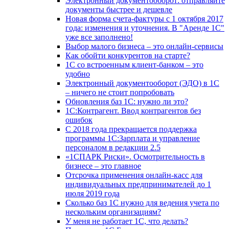
Электронный документооборот: отправляйте
документы быстрее и дешевле
Новая форма счета-фактуры с 1 октября 2017
года: изменения и уточнения. В "Аренде 1С"
уже все заполнено!
Выбор малого бизнеса – это онлайн-сервисы
Как обойти конкурентов на старте?
1C со встроенным клиент-банком – это
удобно
Электронный документооборот (ЭДО) в 1С
– ничего не стоит попробовать
Обновления баз 1С: нужно ли это?
1С:Контрагент. Ввод контрагентов без
ошибок
С 2018 года прекращается поддержка
программы 1С:Зарплата и управление
персоналом в редакции 2.5
«1СПАРК Риски». Осмотрительность в
бизнесе – это главное
Отсрочка применения онлайн-касс для
индивидуальных предпринимателей до 1
июля 2019 года
Сколько баз 1C нужно для ведения учета по
нескольким организациям?
У меня не работает 1С, что делать?