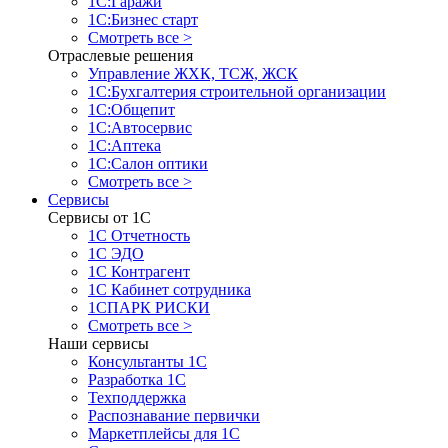
1С:Гаражи
1С:Бизнес старт
Смотреть все >
Отраслевые решения
Управление ЖХК, ТСЖ, ЖСК
1С:Бухгалтерия строительной организации
1С:Общепит
1С:Автосервис
1С:Аптека
1С:Салон оптики
Смотреть все >
Сервисы
Сервисы от 1С
1С Отчетность
1С ЭДО
1С Контрагент
1С Кабинет сотрудника
1СПАРК РИСКИ
Смотреть все >
Наши сервисы
Консультанты 1С
Разработка 1С
Техподдержка
Распознавание первички
Маркетплейсы для 1С