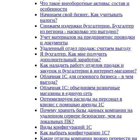
Что такое внеоборотные активы: состав и
особенности
Начинаем свой бизнес. Как учитывать
налоги?
Снижаем издержки бухгалтерии. Бухгалтер
из региона - насколько это выгодно?
Учет материалов на предприятии: проводки
и документы
Удаленный отдел продаж: считаем выгоду
Я бухгалтер. Как мне получить
дополнительный заработок?
Как наладить работу отделов продаж и
закупок и бухгалтерии в интернет-магазине?
Облачная 1С для сезонного бизнеса – в чем
выгода?
Облачная 1С: объединяем розничные
магазины в единую сеть
Оптимизируем расходы на персонал в
кризис с помощью аренды 1С
Почему хранить базы данных компании на
удаленном сервере безопаснее, чем на
локальных ПК?
Виды конфигураций 1С
Как выбрать конфигурацию 1С?
Какие отделы компании можно перевести на