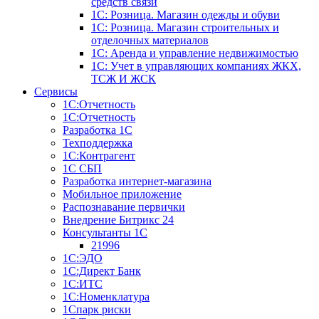
средств связи
1С: Розница. Магазин одежды и обуви
1С: Розница. Магазин строительных и
отделочных материалов
1С: Аренда и управление недвижимостью
1C: Учет в управляющих компаниях ЖКХ,
ТСЖ И ЖСК
Сервисы
1С:Отчетность
1С:Отчетность
Разработка 1С
Техподдержка
1С:Контрагент
1С СБП
Разработка интернет-магазина
Мобильное приложение
Распознавание первички
Внедрение Битрикс 24
Консультанты 1С
21996
1С:ЭДО
1С:Директ Банк
1С:ИТС
1С:Номенклатура
1Спарк риски