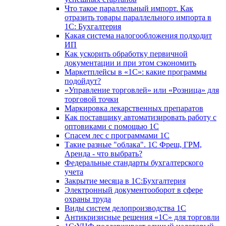
Что такое параллельный импорт. Как
отразить товары параллельного импорта в
1С: Бухгалтерия
Какая система налогообложения подходит
ИП
Как ускорить обработку первичной
документации и при этом сэкономить
Маркетплейсы в «1С»: какие программы
подойдут?
«Управление торговлей» или «Розница» для
торговой точки
Маркировка лекарственных препаратов
Как поставщику автоматизировать работу с
оптовиками с помощью 1С
Спасем лес с программами 1С
Такие разные "облака". 1С Фреш, ГРМ,
Аренда - что выбрать?
Федеральные стандарты бухгалтерского
учета
Закрытие месяца в 1С:Бухгалтерия
Электронный документооборот в сфере
охраны труда
Виды систем делопроизводства 1C
Антикризисные решения «1С» для торговли