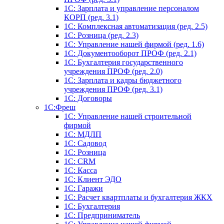
1C: Зарплата и управление персоналом
КОРП (ред. 3.1)
1C: Комплексная автоматизация (ред. 2.5)
1С: Розница (ред. 2.3)
1С: Управление нашей фирмой (ред. 1.6)
1С: Документооборот ПРОФ (ред. 2.1)
1C: Бухгалтерия государственного
учреждения ПРОФ (ред. 2.0)
1C: Зарплата и кадры бюджетного
учреждения ПРОФ (ред. 3.1)
1С: Договоры
1С:Фреш
1С: Управление нашей строительной
фирмой
1С: МДЛП
1С: Садовод
1С: Розница
1C: CRM
1C: Касса
1С: Клиент ЭДО
1С: Гаражи
1C: Расчет квартплаты и бухгалтерия ЖКХ
1C: Бухгалтерия
1C: Предприниматель