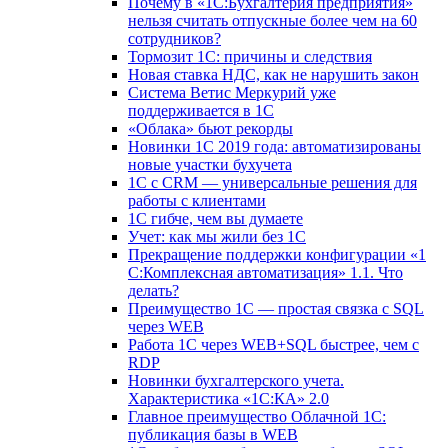
Почему в «1С:Бухгалтерия предприятия»
нельзя считать отпускные более чем на 60
сотрудников?
Тормозит 1C: причины и следствия
Новая ставка НДС, как не нарушить закон
Система Ветис Меркурий уже
поддерживается в 1С
«Облака» бьют рекорды
Новинки 1С 2019 года: автоматизированы
новые участки бухучета
1С с CRM — универсальные решения для
работы с клиентами
1С гибче, чем вы думаете
Учет: как мы жили без 1С
Прекращение поддержки конфигурации «1
С:Комплексная автоматизация» 1.1. Что
делать?
Преимущество 1С — простая связка с SQL
через WEB
Работа 1С через WEB+SQL быстрее, чем с
RDP
Новинки бухгалтерского учета.
Характеристика «1С:КА» 2.0
Главное преимущество Облачной 1С:
публикация базы в WEB