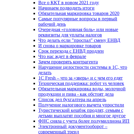
Все о ККТ в новом 2021 году
Начинаем подводить итоги
Обязательная маркировка товаров 2020
Самые популярные вопросы в первый
рабочий день
Очередная «головная боль» или новые
реквизиты для уплаты налогов
Что делать если "проспал" смену ЕНВД
И снова о маркировке товаров
Срок перехода с ЕНВД продлен
Что нас ждет в феврале
Зачем проверять контрагента
Нарушение целостности системы в 1С, что
делать
1С Fresh – что за «зверь» и с чем его едят
Техническая поддержка: робот vs человек
Обязательная маркировка воды, молочной
продукции и пива - как обстоят дела
Список дел бухгалтера на апрель
Получение налогового вычета упростили
Туристический кешбэк продлят, семьям с
детьми выплатят пособия и многое другое
ФНС сняла с учета более полумиллиона ИП
Электронный документооборот –
современный тренд