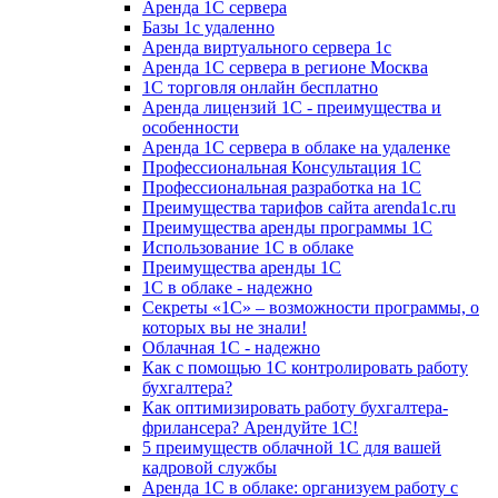
Аренда 1С сервера
Базы 1с удаленно
Аренда виртуального сервера 1с
Аренда 1С сервера в регионе Москва
1С торговля онлайн бесплатно
Аренда лицензий 1С - преимущества и
особенности
Аренда 1С сервера в облаке на удаленке
Профессиональная Консультация 1С
Профессиональная разработка на 1С
Преимущества тарифов сайта arenda1c.ru
Преимущества аренды программы 1С
Использование 1С в облаке
Преимущества аренды 1С
1С в облаке - надежно
Секреты «1С» – возможности программы, о
которых вы не знали!
Облачная 1С - надежно
Как с помощью 1С контролировать работу
бухгалтера?
Как оптимизировать работу бухгалтера-
фрилансера? Арендуйте 1С!
5 преимуществ облачной 1С для вашей
кадровой службы
Аренда 1С в облаке: организуем работу с