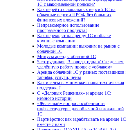
1С с максимальной пользой?
Как перейти с локальных версий 1С на
облачные версии ПРОФ без больших
финансовых вложений?
Неправомерное использование
программного продукта!
Как переходят на аренду 1С в облаке
крупные компании
Молодые компании: выходим на рынок с
облачной 1С
Минусы аренды облачной 1С
5 сотрудников, 3 города, одна «1С»: делаем
удалённую работу проще с «облаком»
Аренда облачной 1С у разных поставщиков:
тарифы, услуги, цены
Как и с чем вам поможет наша техническая
поддержка?
О «Деловых Решениях» и аренде 1С:
немного истории
«Железный» вопрос: особенности
инфраструктуры для облачной и локальной
1С
Партнёрство: как зарабатывать на аренде 1С
вместе с нами
Переходим с 1С:ЗУП 2.5 на 1С:ЗУП 3.0