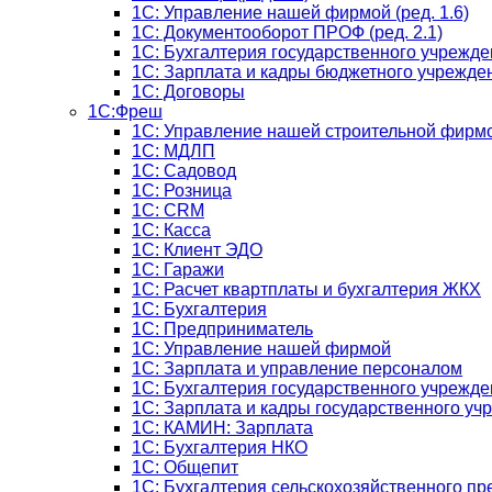
1С: Управление нашей фирмой (ред. 1.6)
1С: Документооборот ПРОФ (ред. 2.1)
1C: Бухгалтерия государственного учрежде
1C: Зарплата и кадры бюджетного учрежден
1С: Договоры
1С:Фреш
1С: Управление нашей строительной фирм
1С: МДЛП
1С: Садовод
1С: Розница
1C: CRM
1C: Касса
1С: Клиент ЭДО
1С: Гаражи
1C: Расчет квартплаты и бухгалтерия ЖКХ
1C: Бухгалтерия
1C: Предприниматель
1C: Управление нашей фирмой
1C: Зарплата и управление персоналом
1C: Бухгалтерия государственного учрежд
1C: Зарплата и кадры государственного уч
1C: КАМИН: Зарплата
1C: Бухгалтерия НКО
1С: Общепит
1С: Бухгалтерия сельскохозяйст­венного п