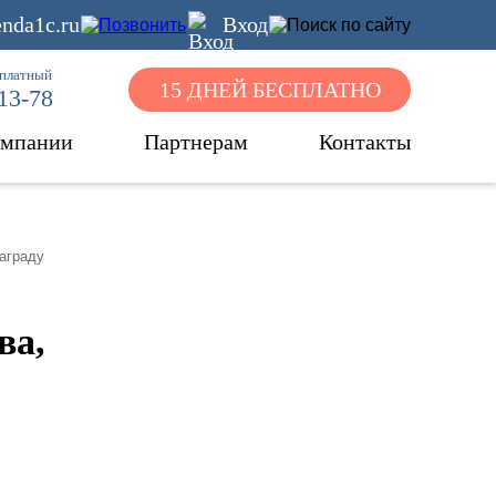
nda1c.ru
Вход
сплатный
15 ДНЕЙ БЕСПЛАТНО
-13-78
омпании
Партнерам
Контакты
аграду
ва,