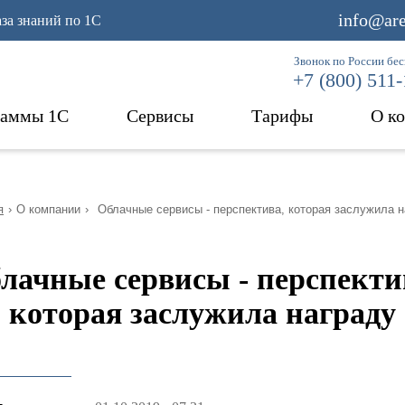
info@are
аза знаний по 1С
Звонок по России бе
+7 (800) 511
раммы 1С
Сервисы
Тарифы
О к
я
›
О компании
›
Облачные сервисы - перспектива, которая заслужила н
лачные сервисы - перспекти
которая заслужила награду