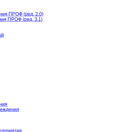
ния ПРОФ (ред. 2.0)
ия ПРОФ (ред. 3.1)
ой
ения
реждения
редприятия