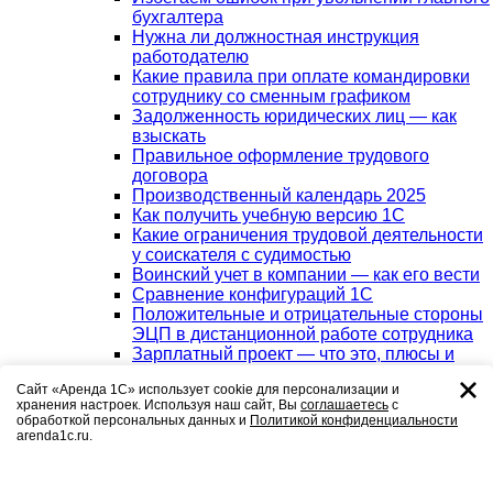
бухгалтера
Нужна ли должностная инструкция
работодателю
Какие правила при оплате командировки
сотруднику со сменным графиком
Задолженность юридических лиц — как
взыскать
Правильное оформление трудового
договора
Производственный календарь 2025
Как получить учебную версию 1С
Какие ограничения трудовой деятельности
у соискателя с судимостью
Воинский учет в компании — как его вести
Сравнение конфигураций 1С
Положительные и отрицательные стороны
ЭЦП в дистанционной работе сотрудника
Зарплатный проект — что это, плюсы и
минусы для компании
Сайт «Аренда 1С» использует cookie для персонализации и
Можно ли совмещать основную работу и
хранения настроек. Используя наш сайт, Вы
соглашаетесь
с
ИП
обработкой персональных данных и
Политикой конфиденциальности
Что делать если потерял печать ООО или
arenda1c.ru.
ИП
Исполнительная документация в сфере
строительства