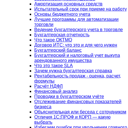
Амортизация основных средств
Испытательный срок при приеме на работу
Основы бюджетного учета
Лучшие программы для автоматизации
торговли
Ведение бухгалтерского учета в торговле
Бухгалтерская отчетность
Что такое ОКТМО
Договор ИТС: что это и для чего нужен
Бухгалтерский баланс
Бухгалтерский и налоговый учет выкупа
арендованного имущества
Что это такое SLA
Зачем нужна бухгалтерская справка
Рентабельность продаж - оценка, расчет,
формулы
Расчёт НДФЛ
Финансовый анализ
Проводки в бухгалтерском учёте
Отслеживание финансовых показателей
бизнеса
Объяснительная или беседа с сотрудником
Отличия 1С:ПРОФ и КОРП — какую
выбрать
Избегаем ошибок при увольнении главного