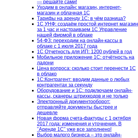
— решайте сами!
Уходим в онлайн: магазин, интернет-
магазин и облачная 1С
Тарифы на аренду 1С: в чём разница?
1С УНФ: создаём простой интернет магазин
за 1 час и настраиваем 1С Управление
нашей фирмой в облаке
54-ФЗ: переходим на онлайн-кассы в
облаке с 1 июля 2017 года
1С Отчетность для ИП: 1200 рублей в год
Мобильное приложение 1С: отчётность на
ладони
Цена вопроса: сколько стоит перенести 1С
в облако
1С:Контрагент: вводим данные о любых
контрагентах за секунду
Оборудование и 1С: подключаем онлайн-
кассы, сканеры штрихкодов и не только
Электронный документооборот:
отправляйте документы быстрее и
дешевле
Новая форма счета-фактуры с 1 октября
2017 года: изменения и уточнения. В
"Аренде 1С" уже все заполнено!
Выбор малого бизнеса – это онлайн-