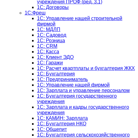
учреждения ПРОФ (ред. 3.1)
1С: Договоры
1С:Фреш
1С: Управление нашей строительной
фирмой
1С: МДЛП
1С: Садовод
1С: Розница
1C: CRM
1C: Касса
1С: Клиент ЭДО
1С: Гаражи
1C: Расчет квартплаты и бухгалтерия ЖКХ
1C: Бухгалтерия
1C: Предприниматель
1C: Управление нашей фирмой
1C: Зарплата и управление персоналом
1C: Бухгалтерия государственного
учреждения
1C: Зарплата и кадры государственного
учреждения
1C: КАМИН: Зарплата
1C: Бухгалтерия НКО
1С: Общепит
1С: Бухгалтерия сельскохозяйст­венного