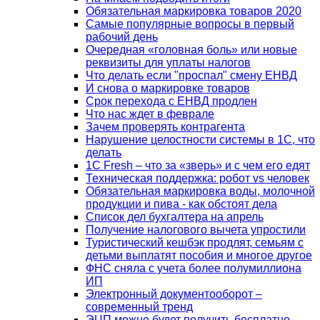
Обязательная маркировка товаров 2020
Самые популярные вопросы в первый
рабочий день
Очередная «головная боль» или новые
реквизиты для уплаты налогов
Что делать если "проспал" смену ЕНВД
И снова о маркировке товаров
Срок перехода с ЕНВД продлен
Что нас ждет в феврале
Зачем проверять контрагента
Нарушение целостности системы в 1С, что
делать
1С Fresh – что за «зверь» и с чем его едят
Техническая поддержка: робот vs человек
Обязательная маркировка воды, молочной
продукции и пива - как обстоят дела
Список дел бухгалтера на апрель
Получение налогового вычета упростили
Туристический кешбэк продлят, семьям с
детьми выплатят пособия и многое другое
ФНС сняла с учета более полумиллиона
ИП
Электронный документооборот –
современный тренд
ЭЦП можно будет получить бесплатно