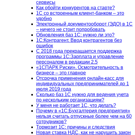
сервисы
Как обойти конкурентов на старте?
1C со встроенным клиент-банком – это
удобно
Электронный документооборот (ЭДО) в 1С
– ничего не стоит попробовать
Обновления баз 1С: нужно ли это?
1С:Контрагент. Ввод контрагентов без
ошибок
С 2018 года прекращается поддержка
программы 1С:Зарплата и управление
персоналом в редакции 2.5
«1СПАРК Риски». Осмотрительность в
бизнесе – это главное
Отсрочка применения онлайн-касс для
индивидуальных предпринимателей до 1
июля 2019 года
Сколько баз 1C нужно для ведения учета
по нескольким организациям?
У меня не работает 1С, что делать?
Почему в «1С:Бухгалтерия предприятия»
нельзя считать отпускные более чем на 60
сотрудников?
Тормозит 1C: причины и следствия
Новая ставка НДС, как не нарушить закон