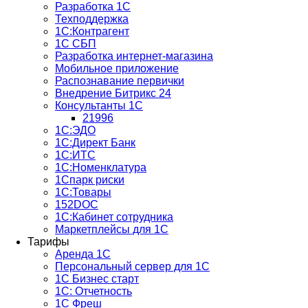
Разработка 1С
Техподдержка
1С:Контрагент
1С СБП
Разработка интернет-магазина
Мобильное приложение
Распознавание первички
Внедрение Битрикс 24
Консультанты 1С
21996
1С:ЭДО
1С:Директ Банк
1С:ИТС
1С:Номенклатура
1Спарк риски
1С:Товары
152DOC
1С:Кабинет сотрудника
Маркетплейсы для 1С
Тарифы
Аренда 1С
Персональный сервер для 1С
1С Бизнес старт
1С: Отчетность
1C Фреш