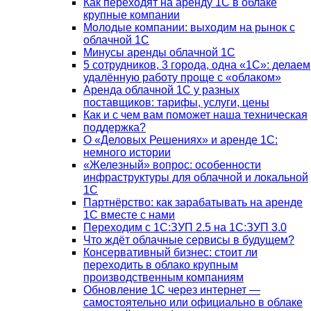
Как переходят на аренду 1С в облаке
крупные компании
Молодые компании: выходим на рынок с
облачной 1С
Минусы аренды облачной 1С
5 сотрудников, 3 города, одна «1С»: делаем
удалённую работу проще с «облаком»
Аренда облачной 1С у разных
поставщиков: тарифы, услуги, цены
Как и с чем вам поможет наша техническая
поддержка?
О «Деловых Решениях» и аренде 1С:
немного истории
«Железный» вопрос: особенности
инфраструктуры для облачной и локальной
1С
Партнёрство: как зарабатывать на аренде
1С вместе с нами
Переходим с 1С:ЗУП 2.5 на 1С:ЗУП 3.0
Что ждёт облачные сервисы в будущем?
Консервативный бизнес: стоит ли
переходить в облако крупным
производственным компаниям
Обновление 1С через интернет —
самостоятельно или официально в облаке