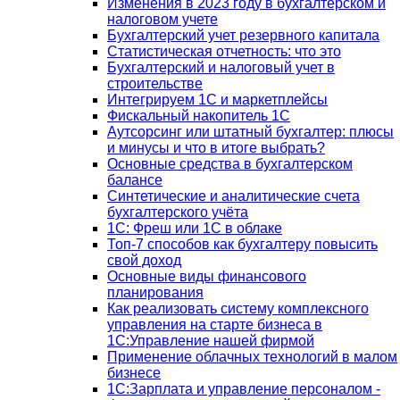
Изменения в 2023 году в бухгалтерском и
налоговом учете
Бухгалтерский учет резервного капитала
Статистическая отчетность: что это
Бухгалтерский и налоговый учет в
строительстве
Интегрируем 1С и маркетплейсы
Фискальный накопитель 1С
Аутсорсинг или штатный бухгалтер: плюсы
и минусы и что в итоге выбрать?
Основные средства в бухгалтерском
балансе
Синтетические и аналитические счета
бухгалтерского учёта
1C: Фреш или 1С в облаке
Топ-7 способов как бухгалтеру повысить
свой доход
Основные виды финансового
планирования
Как реализовать систему комплексного
управления на старте бизнеса в
1С:Управление нашей фирмой
Применение облачных технологий в малом
бизнесе
1C:Зарплата и управление персоналом -