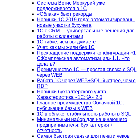
Система Ветис Меркурий уже
поддерживается в 1С
«Облака» бьют рекорды
Новинки 1С 2019 года: автоматизированы
новые участки бухучета
1С с CRM — универсальные решения для
работы с клиентами
1С гибче, чем вы думаете
Учет: как мы жили без 1С
Прекращение поддержки конфигурации «1
С:Комплексная автоматизация» 1.1. Что
делать?
Преимущество 1С — простая связка с SQL
через WEB
Работа 1С через WEB+SQL быстрее, чем с
RDP
Новинки бухгалтерского учета.
Характеристика «1С:КА» 2.0
Главное преимущество Облачной 1С:
публикация базы в WEB
1С в облаке: стабильность работы в SQL
Минимальный набор для начинающего
предпринимателя: бухгалтерия +
отчетность
Самая быстрая связка для печати чеков