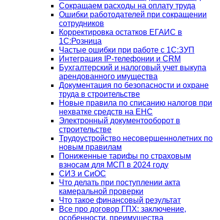
Сокращаем расходы на оплату труда
Ошибки работодателей при сокращении
сотрудников
Корректировка остатков ЕГАИС в
1С:Розница
Частые ошибки при работе с 1С:ЗУП
Интеграция IP-телефонии и CRM
Бухгалтерский и налоговый учет выкупа
арендованного имущества
Документация по безопасности и охране
труда в строительстве
Новые правила по списанию налогов при
нехватке средств на ЕНС
Электронный документооборот в
строительстве
Трудоустройство несовершеннолетних по
новым правилам
Пониженные тарифы по страховым
взносам для МСП в 2024 году
СИЗ и СиОС
Что делать при поступлении акта
камеральной проверки
Что такое финансовый результат
Все про договор ГПХ: заключение,
особенности, преимущества