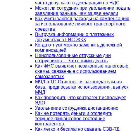
часто допускают в декларации по НДС
Может ли сотрудник при увольнении подать
заявление раньше, чем за две недели
Как учитываются расходы на компенсацию
за использование личного транспортного
средства
Выгрузка информации о платежных
документах в ГИС ЖКХ
Когда отпуск можно заменить денежной
компенсацией
Неиспользованные отпускные дни
сотрудников — что с ними делать
Как ФНС выявляет незаконные налоговые
схемы, связанные с использованием
самозанятых
МЧД в 1С-Отчетности: законодательная
база, предпосылки использования, выпуск
МЧД
Как проверить, что контрагент использует
ЭДО
Увольнение сотрудника дистанционно
Как не потерять деньги и отследить
текущее финансовое состояние
контрагентов
Как легко и бесплатно сдавать СЗВ-ТД