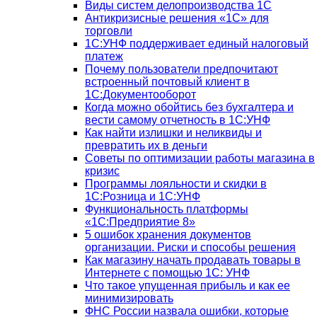
Виды систем делопроизводства 1C
Антикризисные решения «1С» для
торговли
1С:УНФ поддерживает единый налоговый
платеж
Почему пользователи предпочитают
встроенный почтовый клиент в
1С:Документооборот
Когда можно обойтись без бухгалтера и
вести самому отчетность в 1С:УНФ
Как найти излишки и неликвиды и
превратить их в деньги
Советы по оптимизации работы магазина в
кризис
Программы лояльности и скидки в
1С:Розница и 1С:УНФ
Функциональность платформы
«1С:Предприятие 8»
5 ошибок хранения документов
организации. Риски и способы решения
Как магазину начать продавать товары в
Интернете с помощью 1С: УНФ
Что такое упущенная прибыль и как ее
минимизировать
ФНС России назвала ошибки, которые