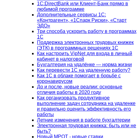
1С:DirectBank или Клиент-Банк прямо в
любимой программе
Дополнительные сервисы 1С:
«Контрагент», «1Спарк Риски», «Старт
ЭДО»
Три способа ускорить работу в программах
1С
Поддержка электронных трудовых книжек
(ЭТК) в программных решениях 1С
Как настроить VipNet для входа в личный
кабинет в налоговой
Бухгалтерия на удалёнке — норма жизни
Как перевести 1С на удаленную работу?
Как 1С в облаке помогает в борьбе с
коронавирусом
До и после, новые реалии: основные
отличия работы в 2020 году
Как организовать продуктивное
выполнение задач сотрудника на удаленке
и правильно оценить эффективность его
работы
Летние изменения в работе бухгалтерии
Электронная трудовая книжка: быть или не
быть?
Новый МРОТ - новые ставки