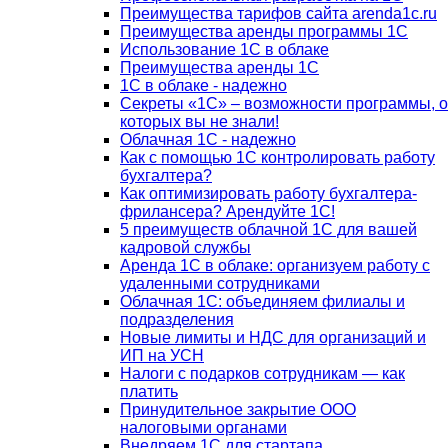
Преимущества тарифов сайта arenda1c.ru
Преимущества аренды программы 1С
Использование 1С в облаке
Преимущества аренды 1С
1С в облаке - надежно
Секреты «1С» – возможности программы, о
которых вы не знали!
Облачная 1С - надежно
Как с помощью 1С контролировать работу
бухгалтера?
Как оптимизировать работу бухгалтера-
фрилансера? Арендуйте 1С!
5 преимуществ облачной 1С для вашей
кадровой службы
Аренда 1С в облаке: организуем работу с
удаленными сотрудниками
Облачная 1С: объединяем филиалы и
подразделения
Новые лимиты и НДС для организаций и
ИП на УСН
Налоги с подарков сотрудникам — как
платить
Принудительное закрытие ООО
налоговыми органами
Внедряем 1С для стартапа