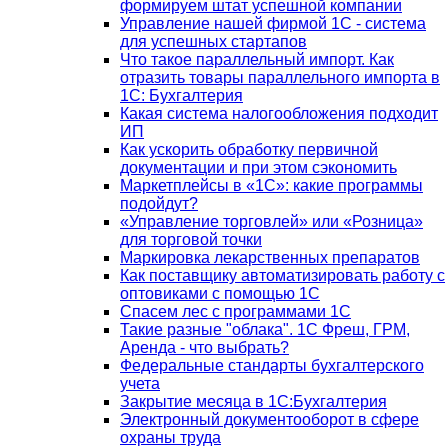
формируем штат успешной компании
Управление нашей фирмой 1C - система
для успешных стартапов
Что такое параллельный импорт. Как
отразить товары параллельного импорта в
1С: Бухгалтерия
Какая система налогообложения подходит
ИП
Как ускорить обработку первичной
документации и при этом сэкономить
Маркетплейсы в «1С»: какие программы
подойдут?
«Управление торговлей» или «Розница»
для торговой точки
Маркировка лекарственных препаратов
Как поставщику автоматизировать работу с
оптовиками с помощью 1С
Спасем лес с программами 1С
Такие разные "облака". 1С Фреш, ГРМ,
Аренда - что выбрать?
Федеральные стандарты бухгалтерского
учета
Закрытие месяца в 1С:Бухгалтерия
Электронный документооборот в сфере
охраны труда