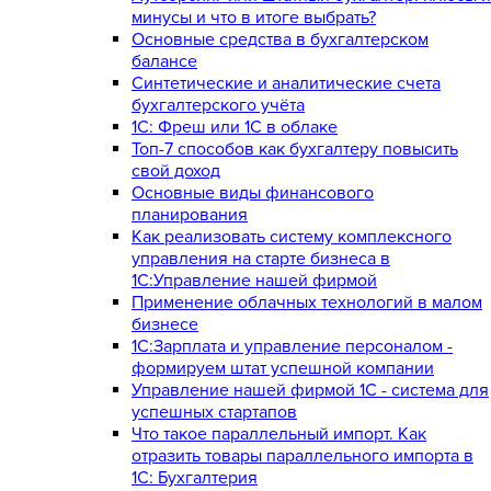
минусы и что в итоге выбрать?
Основные средства в бухгалтерском
балансе
Синтетические и аналитические счета
бухгалтерского учёта
1C: Фреш или 1С в облаке
Топ-7 способов как бухгалтеру повысить
свой доход
Основные виды финансового
планирования
Как реализовать систему комплексного
управления на старте бизнеса в
1С:Управление нашей фирмой
Применение облачных технологий в малом
бизнесе
1C:Зарплата и управление персоналом -
формируем штат успешной компании
Управление нашей фирмой 1C - система для
успешных стартапов
Что такое параллельный импорт. Как
отразить товары параллельного импорта в
1С: Бухгалтерия