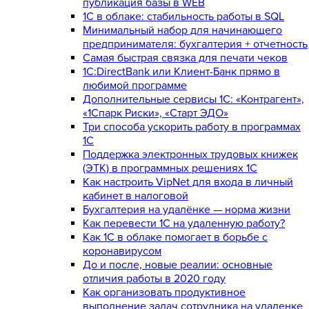
публикация базы в WEB
1С в облаке: стабильность работы в SQL
Минимальный набор для начинающего
предпринимателя: бухгалтерия + отчетность
Самая быстрая связка для печати чеков
1С:DirectBank или Клиент-Банк прямо в
любимой программе
Дополнительные сервисы 1С: «Контрагент»,
«1Спарк Риски», «Старт ЭДО»
Три способа ускорить работу в программах
1С
Поддержка электронных трудовых книжек
(ЭТК) в программных решениях 1С
Как настроить VipNet для входа в личный
кабинет в налоговой
Бухгалтерия на удалёнке — норма жизни
Как перевести 1С на удаленную работу?
Как 1С в облаке помогает в борьбе с
коронавирусом
До и после, новые реалии: основные
отличия работы в 2020 году
Как организовать продуктивное
выполнение задач сотрудника на удаленке