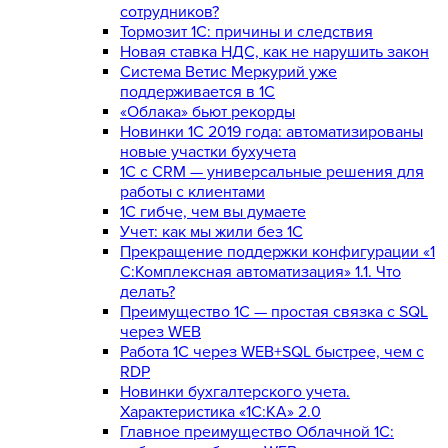
сотрудников?
Тормозит 1C: причины и следствия
Новая ставка НДС, как не нарушить закон
Система Ветис Меркурий уже
поддерживается в 1С
«Облака» бьют рекорды
Новинки 1С 2019 года: автоматизированы
новые участки бухучета
1С с CRM — универсальные решения для
работы с клиентами
1С гибче, чем вы думаете
Учет: как мы жили без 1С
Прекращение поддержки конфигурации «1
С:Комплексная автоматизация» 1.1. Что
делать?
Преимущество 1С — простая связка с SQL
через WEB
Работа 1С через WEB+SQL быстрее, чем с
RDP
Новинки бухгалтерского учета.
Характеристика «1С:КА» 2.0
Главное преимущество Облачной 1С: