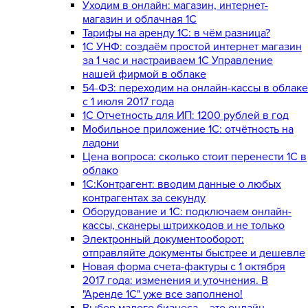
Уходим в онлайн: магазин, интернет-
магазин и облачная 1С
Тарифы на аренду 1С: в чём разница?
1С УНФ: создаём простой интернет магазин
за 1 час и настраиваем 1С Управление
нашей фирмой в облаке
54-ФЗ: переходим на онлайн-кассы в облаке
с 1 июля 2017 года
1С Отчетность для ИП: 1200 рублей в год
Мобильное приложение 1С: отчётность на
ладони
Цена вопроса: сколько стоит перенести 1С в
облако
1С:Контрагент: вводим данные о любых
контрагентах за секунду
Оборудование и 1С: подключаем онлайн-
кассы, сканеры штрихкодов и не только
Электронный документооборот:
отправляйте документы быстрее и дешевле
Новая форма счета-фактуры с 1 октября
2017 года: изменения и уточнения. В
"Аренде 1С" уже все заполнено!
Выбор малого бизнеса – это онлайн-