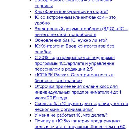
сервисы
Как обойти конкурентов на старте?
1C со встроенным клиент-банком – это
удобно
Электронный документооборот (ЭДО) в 1С –
ничего не стоит попробовать
Обновления баз 1С: нужно ли это?
1С:Контрагент. Ввод контрагентов без
ошибок
С 2018 года прекращается поддержка
программы 1С:Зарплата и управление
персоналом в редакции 2.5
«1СПАРК Риски». Осмотрительность в
бизнесе – это главное
Отсрочка применения онлайн-касс для
индивидуальных предпринимателей до 1
июля 2019 года
Сколько баз 1C нужно для ведения учета по
нескольким организациям?
У меня не работает 1С, что делать?
Почему в «1С:Бухгалтерия предприятия»
нельзя считать отпускные более чем на 60