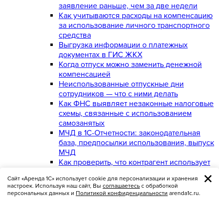
заявление раньше, чем за две недели
Как учитываются расходы на компенсацию
за использование личного транспортного
средства
Выгрузка информации о платежных
документах в ГИС ЖКХ
Когда отпуск можно заменить денежной
компенсацией
Неиспользованные отпускные дни
сотрудников — что с ними делать
Как ФНС выявляет незаконные налоговые
схемы, связанные с использованием
самозанятых
МЧД в 1С-Отчетности: законодательная
база, предпосылки использования, выпуск
МЧД
Как проверить, что контрагент использует
ЭДО
Сайт «Аренда 1С» использует cookie для персонализации и хранения
Увольнение сотрудника дистанционно
настроек. Используя наш сайт, Вы
соглашаетесь
с обработкой
Как не потерять деньги и отследить текущее
персональных данных и
Политикой конфиденциальности
arenda1c.ru.
финансовое состояние контрагентов
Как легко и бесплатно сдавать СЗВ-ТД