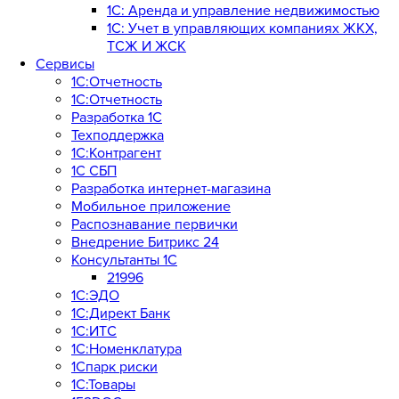
1С: Аренда и управление недвижимостью
1C: Учет в управляющих компаниях ЖКХ,
ТСЖ И ЖСК
Сервисы
1С:Отчетность
1С:Отчетность
Разработка 1С
Техподдержка
1С:Контрагент
1С СБП
Разработка интернет-магазина
Мобильное приложение
Распознавание первички
Внедрение Битрикс 24
Консультанты 1С
21996
1С:ЭДО
1С:Директ Банк
1С:ИТС
1С:Номенклатура
1Спарк риски
1С:Товары