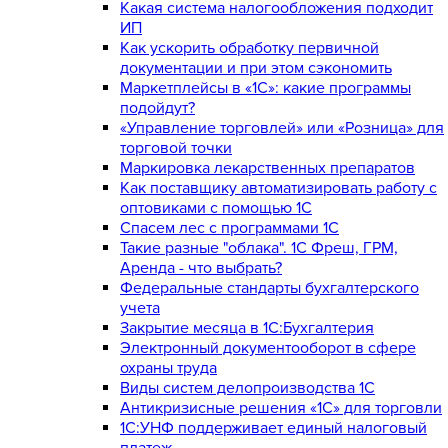
Какая система налогообложения подходит
ИП
Как ускорить обработку первичной
документации и при этом сэкономить
Маркетплейсы в «1С»: какие программы
подойдут?
«Управление торговлей» или «Розница» для
торговой точки
Маркировка лекарственных препаратов
Как поставщику автоматизировать работу с
оптовиками с помощью 1С
Спасем лес с программами 1С
Такие разные "облака". 1С Фреш, ГРМ,
Аренда - что выбрать?
Федеральные стандарты бухгалтерского
учета
Закрытие месяца в 1С:Бухгалтерия
Электронный документооборот в сфере
охраны труда
Виды систем делопроизводства 1C
Антикризисные решения «1С» для торговли
1С:УНФ поддерживает единый налоговый
платеж