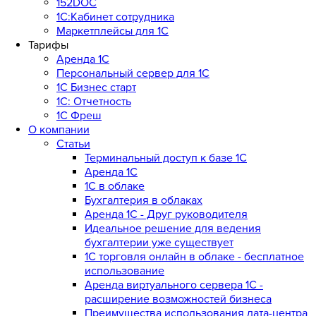
152DOC
1С:Кабинет сотрудника
Маркетплейсы для 1С
Тарифы
Аренда 1С
Персональный сервер для 1С
1С Бизнес старт
1С: Отчетность
1C Фреш
О компании
Статьи
Терминальный доступ к базе 1С
Аренда 1С
1С в облаке
Бухгалтерия в облаках
Аренда 1С - Друг руководителя
Идеальное решение для ведения
бухгалтерии уже существует
1С торговля онлайн в облаке - бесплатное
использование
Аренда виртуального сервера 1С -
расширение возможностей бизнеса
Преимущества использования дата-центра