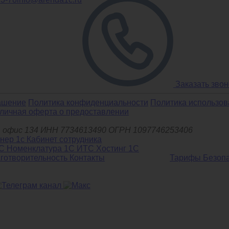
Заказать звон
ашение
Политика конфиденциальности
Политика использов
личная оферта о предоставлении
д.6, офис 134 ИНН 7734613490 ОГРН 1097746253406
С Номенклатура
1С ИТС
Хостинг 1С
готворительность
Контакты
Тарифы
Безоп