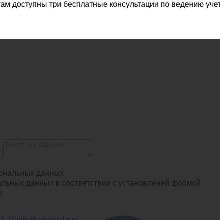
ам доступны три бесплатные консультации по ведению учет
ональных данных
альных данных в соответствии с установленнй формой
е
13-78
info@arenda1c.ru