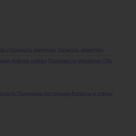
ок
Написать директору
ания файлов cookies
Политика по обработке ПДн
асность
Поддержка
Инструкции
Вопросы и ответы