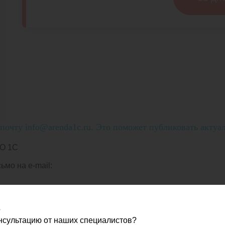
очту info@arenda1c.ru. Это поможет публиковать актуа
О 1С
мо на e-mail:
?
онсультацию от наших специалистов?