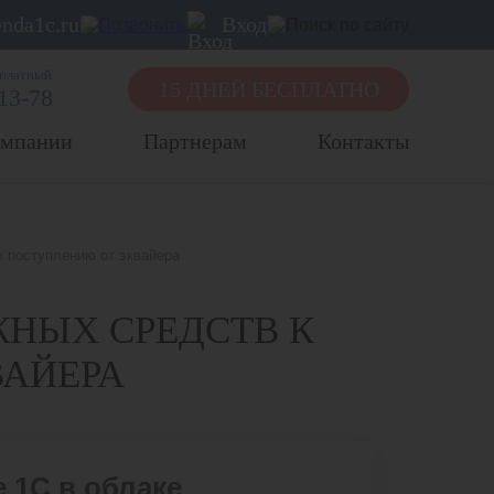
nda1c.ru
Вход
сплатный
15 ДНЕЙ БЕСПЛАТНО
-13-78
омпании
Партнерам
Контакты
 поступлению от эквайера
ЖНЫХ СРЕДСТВ К
АЙЕРА
 1С в облаке