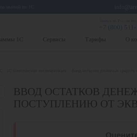
info@are
аза знаний по 1С
Звонок по России бе
+7 (800) 511
раммы 1С
Сервисы
Тарифы
О к
1С
›
1С:Комплексная автоматизация
›
Ввод остатков денежных средств к
ВВОД ОСТАТКОВ ДЕНЕ
ПОСТУПЛЕНИЮ ОТ ЭКВ
Оцените