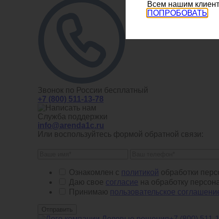
Всем нашим клиент
ПОПРОБОВАТЬ
Звонок по России бесплатный
+7 (800) 511-13-78
Служба поддержки
info@arenda1c.ru
Или воспользуйтесь формой обратной связи:
Ознакомлен с
политикой
обработки перс
Даю свое
согласие
на обработку персон
Принимаю
пользовательское соглашени
Отправить
+7 (800) 511-