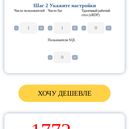
Шаг 2 Укажите настройки
Автосервис ПРОФ
Число пользователей
Число баз
Удаленный рабочий
стол (xRDP)
Аренда и управление недвижимостью ПРОФ
Бухгалтерия НКО ПРОФ
-
+
-
+
-
+
Бухгалтерия НКО КОРП
Пользователи SQL
Бухгалтерия предприятия КОРП
Бухгалтерия сельхоз предприятия
-
+
Бухгалтерия строительной организации ПРОФ
Договоры ПРОФ
Документооборот ПРОФ
Зарплата и управление персоналом КОРП
ХОЧУ ДЕШЕВЛЕ
Общепит ПРОФ
Управление сервисным центром ПРОФ
Учет в управляющих компаниях ЖКХ, ТСЖ И
ЖСК
База для разработки или отраслевая