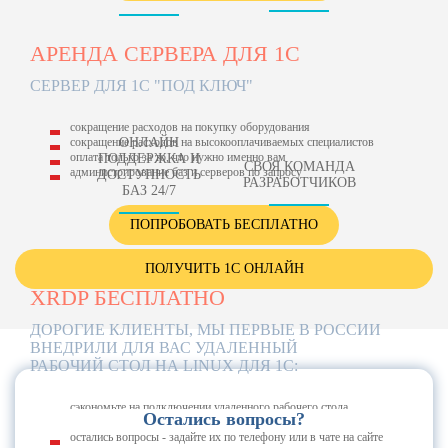
АРЕНДА СЕРВЕРА ДЛЯ 1С
СЕРВЕР ДЛЯ 1С "ПОД КЛЮЧ"
сокращение расходов на покупку оборудования
сокращение расходов на высокооплачиваемых специалистов
ОНЛАЙН
оплата только за то, что нужно именно вам
ПОДДЕРЖКА И
СВОЯ КОМАНДА
администрирование баз и серверов по запросу
ДОСТУПНОСТЬ
РАЗРАБОТЧИКОВ
БАЗ 24/7
ПОПРОБОВАТЬ БЕСПЛАТНО
ПОЛУЧИТЬ 1С ОНЛАЙН
XRDP БЕСПЛАТНО
ДОРОГИЕ КЛИЕНТЫ, МЫ ПЕРВЫЕ В РОССИИ
ВНЕДРИЛИ ДЛЯ ВАС УДАЛЕННЫЙ
РАБОЧИЙ СТОЛ НА LINUX ДЛЯ 1С:
сэкономьте на подключении удаленного рабочего стола
Остались вопросы?
используйте сервис бесплатно
остались вопросы - задайте их по телефону или в чате на сайте