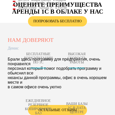
доступ к "Конфигуратору" в подарок
ОЦЕНИТЕ ПРЕИМУЩЕСТВА
круглосуточная "живая" техподдержка
первый сервис "Аренды 1С" в России
АРЕНДЫ 1С В ОБЛАКЕ У НАС
ПОПРОБОВАТЬ БЕСПЛАТНО
НАМ ДОВЕРЯЮТ
Денис
БЕСПЛАТНЫЕ
ВЫСОКАЯ
КОНСУЛЬТАЦИИ
СКОРОСТЬ
Брали здесь программу для предприятия, очень
ПО 1С
РАБОТЫ
понравился
персонал который помог подобрать программу и
обьяснил все
нюансы данной программы, офис в очень хорошем
месте и
в самом офисе очень уютно
ЕЖЕДНЕВНОЕ
ВАШИ БАЗЫ
РЕЗЕРВНОЕ
1С В ДАТА
КОПИРОВАНИЕ
ОСТАЛЬНЫЕ ОТЗЫВЫ
ЦЕНТРЕ
БАЗ