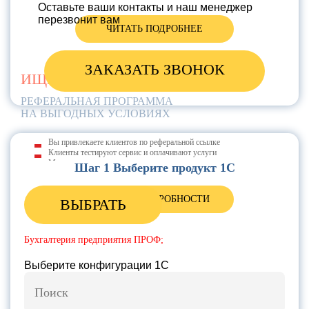
Оставьте ваши контакты и наш менеджер
перезвонит вам
ЧИТАТЬ ПОДРОБНЕЕ
ЗАКАЗАТЬ ЗВОНОК
ИЩЕМ ПАРТНЕРОВ
РЕФЕРАЛЬНАЯ ПРОГРАММА
НА ВЫГОДНЫХ УСЛОВИЯХ
Вы привлекаете клиентов по реферальной ссылке
Клиенты тестируют сервис и оплачивают услуги
Мы выплачиваем вам ежемесячное вознаграждение
Шаг 1 Выберите продукт 1С
УЗНАТЬ ПОДРОБНОСТИ
ВЫБРАТЬ
Бухгалтерия предприятия ПРОФ;
Выберите конфигурации 1С